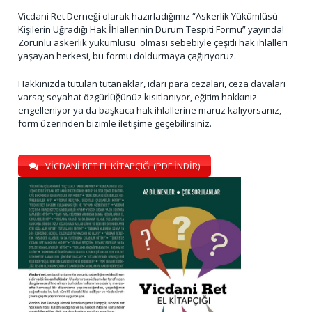
Vicdani Ret Derneği olarak hazırladığımız “Askerlik Yükümlüsü
Kişilerin Uğradığı Hak İhlallerinin Durum Tespiti Formu” yayında!
Zorunlu askerlik yükümlüsü olması sebebiyle çeşitli hak ihlalleri
yaşayan herkesi, bu formu doldurmaya çağırıyoruz.
Hakkınızda tutulan tutanaklar, idari para cezaları, ceza davaları
varsa; seyahat özgürlüğünüz kısıtlanıyor, eğitim hakkınız
engelleniyor ya da başkaca hak ihlallerine maruz kalıyorsanız,
form üzerinden bizimle iletişime geçebilirsiniz.
VİCDANİ RET EL KİTAPÇIĞI (PDF İNDİR)