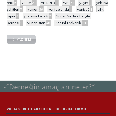
retçi
5
vr der
21
VR-DDER
1
WRİ
64
yayın
1
yehova
şahitleri
7
yemen
59
yeni zelanda
1
yeniçağ
1
yılık
rapor
1
yoklama kaçağı
2
Yunan Vicdani Retçiler
Derneği
1
yunanistan
40
Zorunlu Askerlik
183
YAZI EKLE
VİCDANİ RET HAKKI İHLALİ BİLDİRİM FORMU