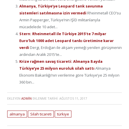
Almanya, Türkiye’ye Leopard tank savunma
sistemleri satılmasına izin vermedi
Rheinmetall CEO’su
Armin Papperger, Türkiye’nin IŞİD militanlarıyla
mücadelede 10 adet...
Stern: Rheinmetall ile Türkiye 2015’te 7 milyar
Euro’luk 1000 adet Leopard tankı üretimine karar
verdi
Dergi, Erdoğan ile akşam yemeği yenilen görüşmenin
ardından Aralık 2015'te...
Krize rağmen savaş ticareti: Almanya 8 ayda
Türkiye’ye 25 milyon euroluk silah sattı
Almanya
Ekonomi Bakanlığı’nın verilerine göre Türkiye’ye 25 milyon
360 bin...
EKLEYEN
ADMIN
EKLENME TARIHI:
AĞUSTOS 11, 2017
almanya
Silah ticareti
türkiye