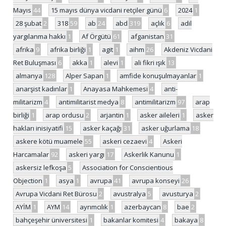
Mayıs
44
15 mayıs dünya vicdani retçiler günü
6
2024
1
28 şubat
2
318
59
ab
24
abd
319
açlık
6
adil
yargılanma hakkı
1
Af Örgütü
61
afganistan
31
afrika
9
afrika birliği
1
agit
1
aihm
26
Akdeniz Vicdani
Ret Buluşması
6
akka
1
alevi
1
ali fikri ışık
13
almanya
128
Alper Sapan
1
amfide konuşulmayanlar
1
anarşist kadınlar
1
Anayasa Mahkemesi
4
anti-
militarizm
4
antimilitarist medya
8
antimilitarizm
97
arap
birliği
1
arap ordusu
2
arjantin
1
asker aileleri
1
asker
hakları inisiyatifi
15
asker kaçağı
31
asker uğurlama
18
askere kötü muamele
55
askeri cezaevi
4
Askeri
Harcamalar
92
askeri yargı
17
Askerlik Kanunu
1
askersiz lefkoşa
5
Association for Conscientious
Objection
1
asya
1
avrupa
41
avrupa konseyi
26
Avrupa Vicdani Ret Bürosu
2
avustralya
5
avusturya
2
AYİM
1
AYM
14
ayrımcılık
1
azerbaycan
8
bae
2
bahçeşehir üniversitesi
1
bakanlar komitesi
4
bakaya
8