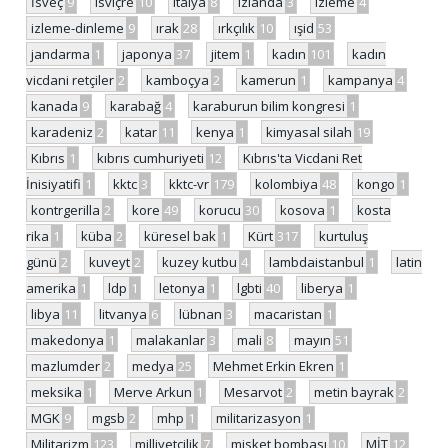
İsveç
9
isviçre
10
italya
8
izlanda
3
izleme
4
izleme-dinleme
9
ırak
28
ırkçılık
10
ışid
53
jandarma
1
japonya
37
jitem
1
kadın
101
kadın
vicdani retçiler
2
kamboçya
2
kamerun
1
kampanya
4
kanada
9
karabağ
4
karaburun bilim kongresi
1
karadeniz
2
katar
11
kenya
1
kimyasal silah
19
Kıbrıs
1
kıbrıs cumhuriyeti
12
Kıbrıs'ta Vicdani Ret
İnisiyatifi
1
kktc
3
kktc-vr
179
kolombiya
48
kongo
1
kontrgerilla
2
kore
49
korucu
30
kosova
1
kosta
rika
1
küba
2
küresel bak
1
Kürt
317
kurtuluş
günü
2
kuveyt
2
kuzey kutbu
4
lambdaistanbul
1
latin
amerika
1
ldp
1
letonya
1
lgbti
40
liberya
1
libya
11
litvanya
6
lübnan
3
macaristan
1
makedonya
1
malakanlar
3
mali
8
mayın
51
mazlumder
2
medya
25
Mehmet Erkin Ekren
1
meksika
1
Merve Arkun
1
Mesarvot
2
metin bayrak
2
MGK
9
mgsb
2
mhp
1
militarizasyon
1
Militarizm
123
milliyetçilik
7
misket bombası
10
MİT
12