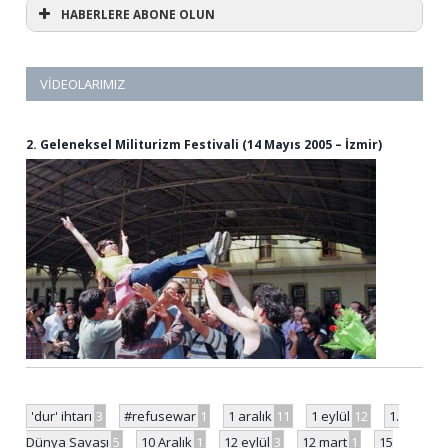
HABERLERE ABONE OLUN
VIDEOLARIMIZ
2. Geleneksel Militurizm Festivali (14 Mayıs 2005 – İzmir)
'dur' ihtarı
3
#refusewar
1
1 aralık
11
1 eylül
12
1.
Dünya Savaşı
5
10 Aralık
1
12 eylül
3
12 mart
1
15