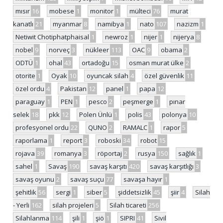
mısır
16
mobese
1
monitor
1
mülteci
76
murat
kanatlı
21
myanmar
8
namibya
1
nato
107
nazizm
1
Netiwit Chotiphatphaisal
1
newroz
1
nijer
1
nijerya
8
nobel
9
norveç
3
nükleer
113
OAC
9
obama
2
ODTÜ
1
ohal
43
ortadoğu
15
osman murat ülke
2
otorite
1
Oyak
10
oyuncak silah
4
özel güvenlik
11
özel ordu
4
Pakistan
12
panel
1
papa
12
paraguay
1
PEN
1
pesco
2
peşmerge
1
pınar
selek
18
pkk
12
Polen Ünlü
1
polis
43
polonya
10
profesyonel ordu
22
QUNO
2
RAMALC
1
rapor
5
raporlama
1
report
3
roboski
34
robot
15
rojava
39
romanya
3
röportaj
2
rusya
150
sağlık
1
sahel
1
Savaş
190
savaş karşıtı
420
savaş karşıtlığı
3
savaş oyunu
2
savaş suçu
77
savaşa hayır
1
şehitlik
56
sergi
1
siber
5
şiddetsizlik
45
şiir
4
Silah
- Yerli
162
silah projeleri
5
Silah ticareti
256
Silahlanma
114
şili
1
şiö
1
SIPRI
41
Sivil