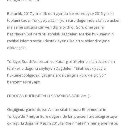
Bakanlık, 2017 yılının ilk dört ayında ise neredeyse 2015 yılının
toplamı kadar Türkiye’ye 22 milyon Euro değerinde silah ve askeri
malzeme satışına izin verildiğini bildirdi. Soru önergesini
hazırlayan Sol Parti Milletvekili Dağdelen, Merkel hükümetinin
radikal İslamcı terörü destekleyen ülkeleri silahlandırdığına
dikkat çekti.
Türkiye, Suudi Arabistan ve Katar gibi ülkelerle silah ticaretinin
tehlikeli olduğunu söyleyen Dağdelen, “Silah sevkiyatıyla
hükümet bölgedeki çatışmalarda yangına körükle gidiyor”
benzetmesini yaptı.
ERDOĞAN RHEİNMETALL’İ SARAYINDA AĞIRLAMIŞ!
Geçtiğimiz günlerde ise Alman silah firması Rheinmetall’in
Türkiye’de 7 milyar Euro değerinde bin panzeri üreteceği ortaya
çıkmıştı. Erdoğan’ın Kasım 2015’te Rheinmetall’in menejerlerini bu