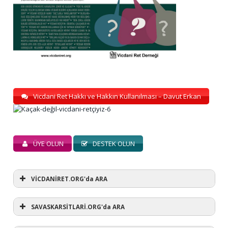
Vicdani Ret Hakkı ve Hakkın Kullanılması – Davut Erkan
ÜYE OLUN
DESTEK OLUN
VİCDANİRET.ORG'da ARA
SAVASKARSİTLARİ.ORG'da ARA