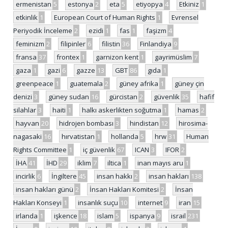
ermenistan
5
estonya
2
eta
5
etiyopya
4
Etkiniz
1
etkinlik
1
European Court of Human Rights
1
Evrensel
Periyodik İnceleme
2
ezidi
1
fas
1
faşizm
4
feminizm
2
filipinler
6
filistin
36
Finlandiya
9
fransa
37
frontex
1
garnizon kent
1
gayrimüslim
7
gaza
1
gazi
6
gazze
13
GBT
86
gıda
1
greenpeace
1
guatemala
2
güney afrika
1
güney çin
denizi
3
güney sudan
16
gürcistan
2
güvenlik
35
hafif
silahlar
3
haiti
1
halkı askerlikten soğutma
1
hamas
2
hayvan
20
hidrojen bombası
3
hindistan
12
hirosima-
nagasaki
16
hırvatistan
1
hollanda
5
hrw
31
Human
Rights Committee
1
iç güvenlik
67
ICAN
3
IFOR
2
İHA
41
İHD
29
iklim
7
iltica
1
inan mayıs aru
1
incirlik
6
İngiltere
45
insan hakkı
2
insan hakları
138
insan hakları günü
2
İnsan Hakları Komitesi
2
İnsan
Hakları Konseyi
1
insanlık suçu
10
internet
9
iran
15
irlanda
1
işkence
18
islam
5
ispanya
9
israil
231