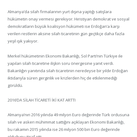
Almanya’da silah firmalarının yurt dışına yaptığı satışlara
hükümetin onay vermesi gerekiyor. Hıristiyan demokrat ve sosyal
demokratların büyük koalisyon hükümeti ise Erdoğan’a karşı
verilen restlerin aksine silah ticaretinin gün geçtikçe daha fazla
yeşil ışık yakıyor.
Merkel hükümetinin Ekonomi Bakanlığı, Sol Parti’nin Türkiye ile
yapılan silah ticaretine ilişkin soru önergesine yanıt verdi.
Bakanlığın yanıtında silah ticaretinin neredeyse bir yıldır Erdoğan
iktidarıyla süren gerginlik ve krizlerden hiç de etkilenmediği
görüldü.
2016’DA SİLAH TİCARETİ İKİ KAT ARTTI
Almanya’nın 2016 yılında 49 milyon Euro değerinde Türk ordusuna
silah ve askeri mühimmat sattığını açıklayan Ekonomi Bakanlığı,
bu rakamın 2015 yılında ise 26 milyon 500 bin Euro değerinde
olduğunu itiraf etti.