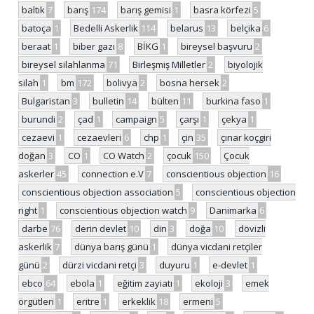
baltık
7
barış
174
barış gemisi
1
basra körfezi
5
batoça
1
Bedelli Askerlik
114
belarus
13
belçika
6
beraat
1
biber gazı
8
BİKG
1
bireysel başvuru
2
bireysel silahlanma
71
Birleşmiş Milletler
2
biyolojik
silah
1
bm
172
bolivya
2
bosna hersek
2
Bulgaristan
3
bulletin
14
bülten
11
burkina faso
1
burundi
2
çad
1
campaign
5
çarşı
1
çekya
1
cezaevi
1
cezaevleri
6
chp
1
çin
35
çınar koçgiri
doğan
3
CO
1
CO Watch
2
çocuk
150
Çocuk
askerler
45
connection e.V
7
conscientious objection
16
conscientious objection association
5
conscientious objection
right
1
conscientious objection watch
9
Danimarka
6
darbe
76
derin devlet
10
din
3
doğa
10
dövizli
askerlik
7
dünya barış günü
1
dünya vicdani retçiler
günü
2
dürzi vicdani retçi
3
duyuru
1
e-devlet
1
ebco
64
ebola
1
eğitim zayiatı
1
ekoloji
3
emek
örgütleri
1
eritre
1
erkeklik
18
ermeni
5