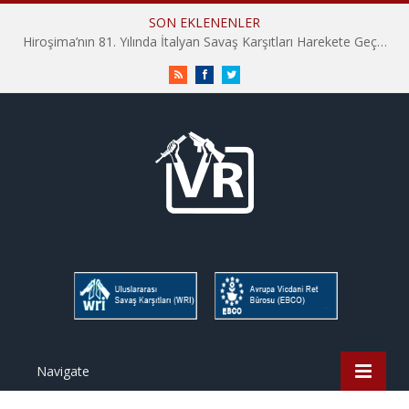
SON EKLENENLER
Hiroşima’nın 81. Yılında İtalyan Savaş Karşıtları Harekete Geçti: “Hatırlamak yeterli değil”
RSS
Facebook
Twitter
Navigate