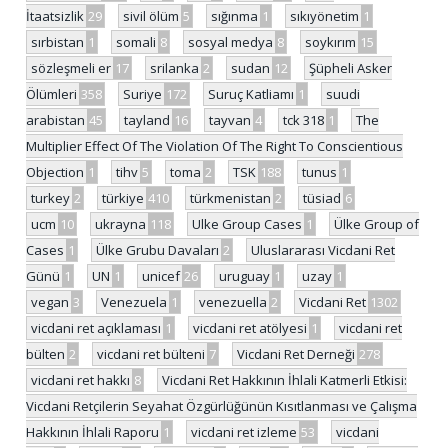
İtaatsizlik
29
sivil ölüm
5
sığınma
1
sıkıyönetim
1
sırbistan
1
somali
8
sosyal medya
8
soykırım
15
sözleşmeli er
17
srilanka
2
sudan
12
Şüpheli Asker
Ölümleri
358
Suriye
172
Suruç Katliamı
1
suudi
arabistan
45
tayland
16
tayvan
4
tck 318
1
The
Multiplier Effect Of The Violation Of The Right To Conscientious
Objection
1
tihv
5
toma
2
TSK
188
tunus
1
turkey
2
türkiye
410
türkmenistan
2
tüsiad
6
ucm
10
ukrayna
118
Ulke Group Cases
1
Ülke Group of
Cases
1
Ülke Grubu Davaları
2
Uluslararası Vicdani Ret
Günü
1
UN
1
unicef
26
uruguay
1
uzay
1
vegan
3
Venezuela
1
venezuella
2
Vicdani Ret
1302
vicdani ret açıklaması
1
vicdani ret atölyesi
1
vicdani ret
bülten
2
vicdani ret bülteni
7
Vicdani Ret Derneği
278
vicdani ret hakkı
8
Vicdani Ret Hakkının İhlali Katmerli Etkisi:
Vicdani Retçilerin Seyahat Özgürlüğünün Kısıtlanması ve Çalışma
Hakkının İhlali Raporu
1
vicdani ret izleme
53
vicdani