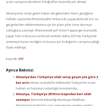
iş için sarayına davetinin fotoğrafları basında yer almıştı.
Almanya’nın önde gelen haber dergilerinden Stern geçtiğimiz
haftaki sayısında Rheinmetall’in Ankara ile yaşanabilecek kriz ve
gerginlerden etkilenmemesi için bir planı yıllar önce devreye
soktuğunu yazmıştı. Rheinmetall şefi Armin Papperger kurnazlık
yapıp Türk ordusuna verilecek tankları daha 2015’de Türkiye’de
üretmeye karar verdiğini ve bunun için Erdoğan’ın sarayına çıktığı
ifade edilmişti.
Kaynak:
ANF
Ayrıca Bakınız:
Almanya’dan Türkiye’ye silah satışı geçen yıla göre 2
kat arttı
Alman muhalefet milletvekili Türkiye’nin insan
hakları ve hukukun üstünlüğü konularında...
Almanya, Türkiye’ye 2016’nın başından beri silah
satmıyor
Ekonomi Bakanlığı Müsteşarı Matthias
Machining tarafından soru önergesine verilen yanıtta...