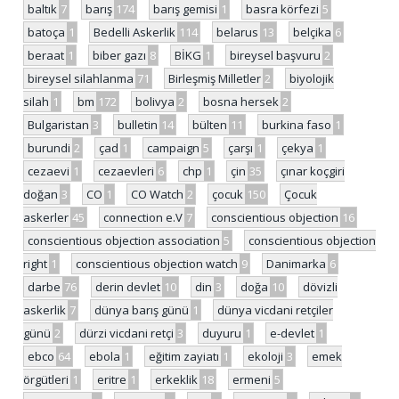
baltık
7
barış
174
barış gemisi
1
basra körfezi
5
batoça
1
Bedelli Askerlik
114
belarus
13
belçika
6
beraat
1
biber gazı
8
BİKG
1
bireysel başvuru
2
bireysel silahlanma
71
Birleşmiş Milletler
2
biyolojik
silah
1
bm
172
bolivya
2
bosna hersek
2
Bulgaristan
3
bulletin
14
bülten
11
burkina faso
1
burundi
2
çad
1
campaign
5
çarşı
1
çekya
1
cezaevi
1
cezaevleri
6
chp
1
çin
35
çınar koçgiri
doğan
3
CO
1
CO Watch
2
çocuk
150
Çocuk
askerler
45
connection e.V
7
conscientious objection
16
conscientious objection association
5
conscientious objection
right
1
conscientious objection watch
9
Danimarka
6
darbe
76
derin devlet
10
din
3
doğa
10
dövizli
askerlik
7
dünya barış günü
1
dünya vicdani retçiler
günü
2
dürzi vicdani retçi
3
duyuru
1
e-devlet
1
ebco
64
ebola
1
eğitim zayiatı
1
ekoloji
3
emek
örgütleri
1
eritre
1
erkeklik
18
ermeni
5