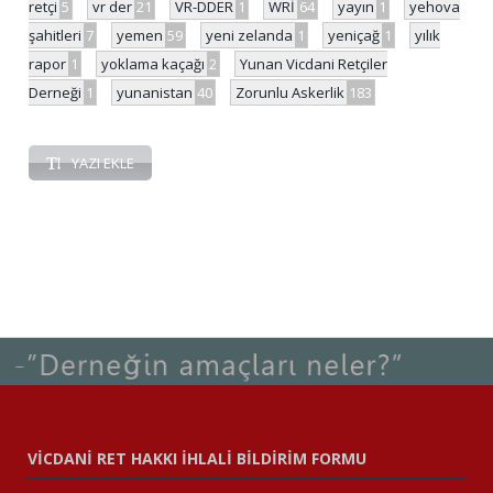
retçi
5
vr der
21
VR-DDER
1
WRİ
64
yayın
1
yehova
şahitleri
7
yemen
59
yeni zelanda
1
yeniçağ
1
yılık
rapor
1
yoklama kaçağı
2
Yunan Vicdani Retçiler
Derneği
1
yunanistan
40
Zorunlu Askerlik
183
YAZI EKLE
VİCDANİ RET HAKKI İHLALİ BİLDİRİM FORMU