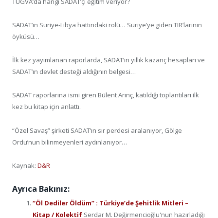
TÜGVA’da hangi SADAT’çı eğitim veriyor?
SADAT’ın Suriye-Libya hattındaki rolü… Suriye’ye giden TIR’larının
öyküsü…
İlk kez yayımlanan raporlarda, SADAT’ın yıllık kazanç hesapları ve
SADAT’ın devlet desteği aldığının belgesi…
SADAT raporlarına ismi giren Bülent Arınç, katıldığı toplantıları ilk
kez bu kitap için anlattı.
“Özel Savaş” şirketi SADAT’ın sır perdesi aralanıyor, Gölge
Ordu’nun bilinmeyenleri aydınlanıyor…
Kaynak:
D&R
Ayrıca Bakınız:
“Öl Dediler Öldüm” : Türkiye’de Şehitlik Mitleri –
Kitap / Kolektif
Serdar M. Değirmencioğlu'nun hazırladığı