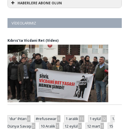
HABERLERE ABONE OLUN
VIDEOLARIMIZ
Kıbrıs’ta Vicdani Ret (Video)
'dur' ihtarı
3
#refusewar
1
1 aralık
11
1 eylül
12
1.
Dünya Savaşı
5
10 Aralık
1
12 eylül
3
12 mart
1
15