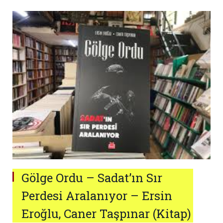
Gölge Ordu – Sadat’ın Sır
Perdesi Aralanıyor – Ersin
Eroğlu, Caner Taşpınar (Kitap)