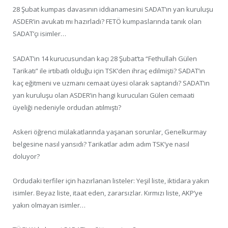
28 Şubat kumpas davasının iddianamesini SADAT’ın yan kuruluşu
ASDER’in avukatı mı hazırladı? FETÖ kumpaslarında tanık olan
SADAT’çı isimler…
SADAT’ın 14 kurucusundan kaçı 28 Şubat’ta “Fethullah Gülen
Tarikatı” ile irtibatlı olduğu için TSK’den ihraç edilmişti? SADAT’ın
kaç eğitmeni ve uzmanı cemaat üyesi olarak saptandı? SADAT’ın
yan kuruluşu olan ASDER’in hangi kurucuları Gülen cemaati
üyeliği nedeniyle ordudan atılmıştı?
Askeri öğrenci mülakatlarında yaşanan sorunlar, Genelkurmay
belgesine nasıl yansıdı? Tarikatlar adım adım TSK’ye nasıl
doluyor?
Ordudaki terfiler için hazırlanan listeler: Yeşil liste, iktidara yakın
isimler. Beyaz liste, itaat eden, zararsızlar. Kırmızı liste, AKP’ye
yakın olmayan isimler…