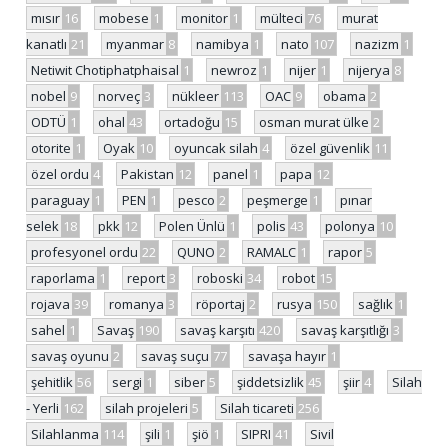
mısır
16
mobese
1
monitor
1
mülteci
76
murat
kanatlı
21
myanmar
8
namibya
1
nato
107
nazizm
1
Netiwit Chotiphatphaisal
1
newroz
1
nijer
1
nijerya
8
nobel
9
norveç
3
nükleer
113
OAC
9
obama
2
ODTÜ
1
ohal
43
ortadoğu
15
osman murat ülke
2
otorite
1
Oyak
10
oyuncak silah
4
özel güvenlik
11
özel ordu
4
Pakistan
12
panel
1
papa
12
paraguay
1
PEN
1
pesco
2
peşmerge
1
pınar
selek
18
pkk
12
Polen Ünlü
1
polis
43
polonya
10
profesyonel ordu
22
QUNO
2
RAMALC
1
rapor
5
raporlama
1
report
3
roboski
34
robot
15
rojava
39
romanya
3
röportaj
2
rusya
150
sağlık
1
sahel
1
Savaş
190
savaş karşıtı
420
savaş karşıtlığı
3
savaş oyunu
2
savaş suçu
77
savaşa hayır
1
şehitlik
56
sergi
1
siber
5
şiddetsizlik
45
şiir
4
Silah
- Yerli
162
silah projeleri
5
Silah ticareti
256
Silahlanma
114
şili
1
şiö
1
SIPRI
41
Sivil