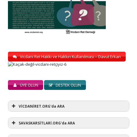
Vicdani Ret Hakkı ve Hakkın Kullanılması – Davut Erkan
ÜYE OLUN
DESTEK OLUN
VİCDANİRET.ORG'da ARA
SAVASKARSİTLARİ.ORG'da ARA