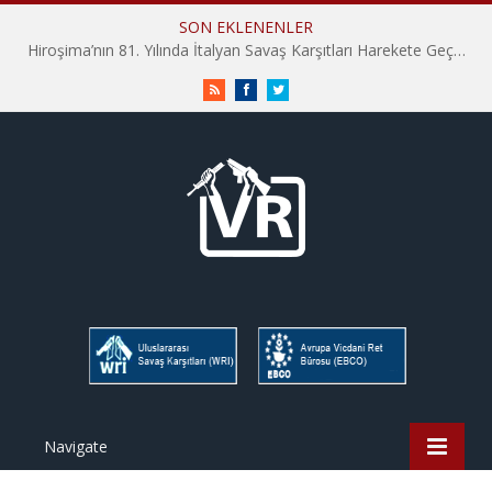
SON EKLENENLER
Hiroşima’nın 81. Yılında İtalyan Savaş Karşıtları Harekete Geçti: “Hatırlamak yeterli değil”
RSS
Facebook
Twitter
Navigate