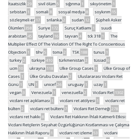
İtaatsizlik
29
sivil ölüm
5
sığınma
1
sıkıyönetim
1
sırbistan
1
somali
8
sosyal medya
8
soykırım
15
sözleşmeli er
17
srilanka
2
sudan
12
Şüpheli Asker
Ölümleri
358
Suriye
172
Suruç Katliamı
1
suudi
arabistan
45
tayland
16
tayvan
4
tck 318
1
The
Multiplier Effect Of The Violation Of The Right To Conscientious
Objection
1
tihv
5
toma
2
TSK
188
tunus
1
turkey
2
türkiye
410
türkmenistan
2
tüsiad
6
ucm
10
ukrayna
118
Ulke Group Cases
1
Ülke Group of
Cases
1
Ülke Grubu Davaları
2
Uluslararası Vicdani Ret
Günü
1
UN
1
unicef
26
uruguay
1
uzay
1
vegan
3
Venezuela
1
venezuella
2
Vicdani Ret
1302
vicdani ret açıklaması
1
vicdani ret atölyesi
1
vicdani ret
bülten
2
vicdani ret bülteni
7
Vicdani Ret Derneği
278
vicdani ret hakkı
8
Vicdani Ret Hakkının İhlali Katmerli Etkisi:
Vicdani Retçilerin Seyahat Özgürlüğünün Kısıtlanması ve Çalışma
Hakkının İhlali Raporu
1
vicdani ret izleme
53
vicdani