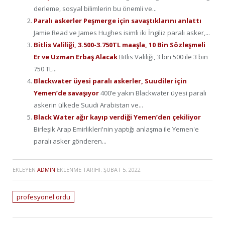
derleme, sosyal bilimlerin bu önemli ve...
Paralı askerler Peşmerge için savaştıklarını anlattı
Jamie Read ve James Hughes isimli iki İngiliz paralı asker,...
Bitlis Valiliği, 3.500-3.750TL maaşla, 10 Bin Sözleşmeli
Er ve Uzman Erbaş Alacak
Bitlis Valiliği, 3 bin 500 ile 3 bin
750 TL...
Blackwater üyesi paralı askerler, Suudiler için
Yemen’de savaşıyor
400’e yakın Blackwater üyesi paralı
askerin ülkede Suudi Arabistan ve...
Black Water ağır kayıp verdiği Yemen’den çekiliyor
Birleşik Arap Emirlikleri'nin yaptığı anlaşma ile Yemen'e
paralı asker gönderen...
EKLEYEN
ADMIN
EKLENME TARIHI:
ŞUBAT 5, 2022
profesyonel ordu