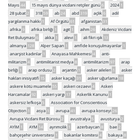
Mayıs
44
15 mayıs dünya vicdani retçiler günü
6
2024
1
28 şubat
2
318
59
ab
24
abd
319
açlık
6
adil
yargılanma hakkı
1
Af Örgütü
61
afganistan
31
afrika
9
afrika birliği
1
agit
1
aihm
26
Akdeniz Vicdani
Ret Buluşması
6
akka
1
alevi
1
ali fikri ışık
13
almanya
128
Alper Sapan
1
amfide konuşulmayanlar
1
anarşist kadınlar
1
Anayasa Mahkemesi
4
anti-
militarizm
4
antimilitarist medya
8
antimilitarizm
97
arap
birliği
1
arap ordusu
2
arjantin
1
asker aileleri
1
asker
hakları inisiyatifi
15
asker kaçağı
31
asker uğurlama
18
askere kötü muamele
55
askeri cezaevi
4
Askeri
Harcamalar
92
askeri yargı
17
Askerlik Kanunu
1
askersiz lefkoşa
5
Association for Conscientious
Objection
1
asya
1
avrupa
41
avrupa konseyi
26
Avrupa Vicdani Ret Bürosu
2
avustralya
5
avusturya
2
AYİM
1
AYM
14
ayrımcılık
1
azerbaycan
8
bae
2
bahçeşehir üniversitesi
1
bakanlar komitesi
4
bakaya
8