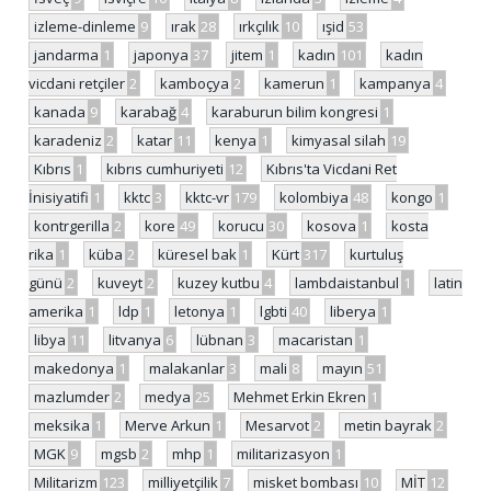
izleme-dinleme
9
ırak
28
ırkçılık
10
ışid
53
jandarma
1
japonya
37
jitem
1
kadın
101
kadın
vicdani retçiler
2
kamboçya
2
kamerun
1
kampanya
4
kanada
9
karabağ
4
karaburun bilim kongresi
1
karadeniz
2
katar
11
kenya
1
kimyasal silah
19
Kıbrıs
1
kıbrıs cumhuriyeti
12
Kıbrıs'ta Vicdani Ret
İnisiyatifi
1
kktc
3
kktc-vr
179
kolombiya
48
kongo
1
kontrgerilla
2
kore
49
korucu
30
kosova
1
kosta
rika
1
küba
2
küresel bak
1
Kürt
317
kurtuluş
günü
2
kuveyt
2
kuzey kutbu
4
lambdaistanbul
1
latin
amerika
1
ldp
1
letonya
1
lgbti
40
liberya
1
libya
11
litvanya
6
lübnan
3
macaristan
1
makedonya
1
malakanlar
3
mali
8
mayın
51
mazlumder
2
medya
25
Mehmet Erkin Ekren
1
meksika
1
Merve Arkun
1
Mesarvot
2
metin bayrak
2
MGK
9
mgsb
2
mhp
1
militarizasyon
1
Militarizm
123
milliyetçilik
7
misket bombası
10
MİT
12