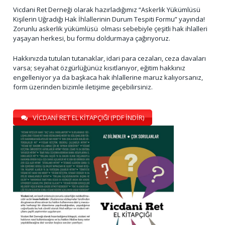
Vicdani Ret Derneği olarak hazırladığımız “Askerlik Yükümlüsü
Kişilerin Uğradığı Hak İhlallerinin Durum Tespiti Formu” yayında!
Zorunlu askerlik yükümlüsü olması sebebiyle çeşitli hak ihlalleri
yaşayan herkesi, bu formu doldurmaya çağırıyoruz.
Hakkınızda tutulan tutanaklar, idari para cezaları, ceza davaları
varsa; seyahat özgürlüğünüz kısıtlanıyor, eğitim hakkınız
engelleniyor ya da başkaca hak ihlallerine maruz kalıyorsanız,
form üzerinden bizimle iletişime geçebilirsiniz.
VİCDANİ RET EL KİTAPÇIĞI (PDF İNDİR)