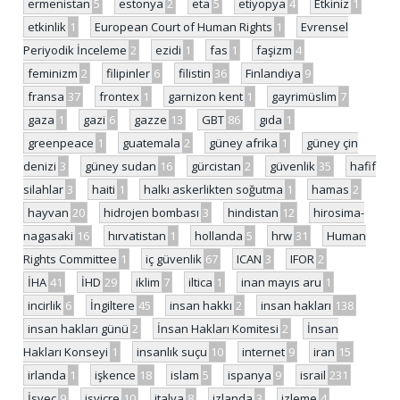
ermenistan
5
estonya
2
eta
5
etiyopya
4
Etkiniz
1
etkinlik
1
European Court of Human Rights
1
Evrensel
Periyodik İnceleme
2
ezidi
1
fas
1
faşizm
4
feminizm
2
filipinler
6
filistin
36
Finlandiya
9
fransa
37
frontex
1
garnizon kent
1
gayrimüslim
7
gaza
1
gazi
6
gazze
13
GBT
86
gıda
1
greenpeace
1
guatemala
2
güney afrika
1
güney çin
denizi
3
güney sudan
16
gürcistan
2
güvenlik
35
hafif
silahlar
3
haiti
1
halkı askerlikten soğutma
1
hamas
2
hayvan
20
hidrojen bombası
3
hindistan
12
hirosima-
nagasaki
16
hırvatistan
1
hollanda
5
hrw
31
Human
Rights Committee
1
iç güvenlik
67
ICAN
3
IFOR
2
İHA
41
İHD
29
iklim
7
iltica
1
inan mayıs aru
1
incirlik
6
İngiltere
45
insan hakkı
2
insan hakları
138
insan hakları günü
2
İnsan Hakları Komitesi
2
İnsan
Hakları Konseyi
1
insanlık suçu
10
internet
9
iran
15
irlanda
1
işkence
18
islam
5
ispanya
9
israil
231
İsveç
9
isviçre
10
italya
8
izlanda
3
izleme
4