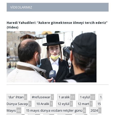
VIDEOLARIMIZ
Haredi Yahudileri: “Askere gitmektense ölmeyi tercih ederiz”
(Video)
'dur' ihtarı
3
#refusewar
1
1 aralık
11
1 eylül
12
1.
Dünya Savaşı
5
10 Aralık
1
12 eylül
3
12 mart
1
15
Mayıs
44
15 mayıs dünya vicdani retçiler günü
6
2024
1