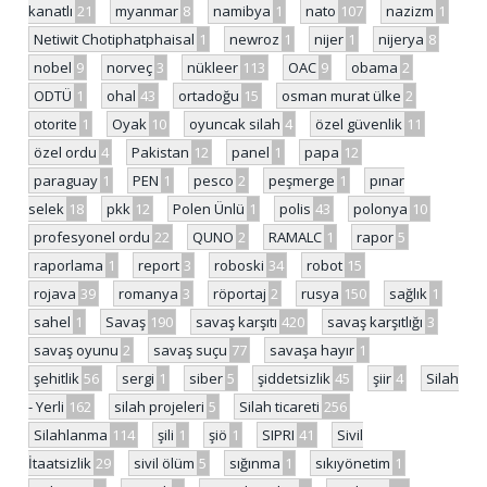
kanatlı
21
myanmar
8
namibya
1
nato
107
nazizm
1
Netiwit Chotiphatphaisal
1
newroz
1
nijer
1
nijerya
8
nobel
9
norveç
3
nükleer
113
OAC
9
obama
2
ODTÜ
1
ohal
43
ortadoğu
15
osman murat ülke
2
otorite
1
Oyak
10
oyuncak silah
4
özel güvenlik
11
özel ordu
4
Pakistan
12
panel
1
papa
12
paraguay
1
PEN
1
pesco
2
peşmerge
1
pınar
selek
18
pkk
12
Polen Ünlü
1
polis
43
polonya
10
profesyonel ordu
22
QUNO
2
RAMALC
1
rapor
5
raporlama
1
report
3
roboski
34
robot
15
rojava
39
romanya
3
röportaj
2
rusya
150
sağlık
1
sahel
1
Savaş
190
savaş karşıtı
420
savaş karşıtlığı
3
savaş oyunu
2
savaş suçu
77
savaşa hayır
1
şehitlik
56
sergi
1
siber
5
şiddetsizlik
45
şiir
4
Silah
- Yerli
162
silah projeleri
5
Silah ticareti
256
Silahlanma
114
şili
1
şiö
1
SIPRI
41
Sivil
İtaatsizlik
29
sivil ölüm
5
sığınma
1
sıkıyönetim
1