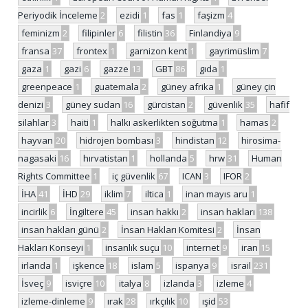
Periyodik İnceleme
2
ezidi
1
fas
1
faşizm
4
feminizm
2
filipinler
6
filistin
36
Finlandiya
9
fransa
37
frontex
1
garnizon kent
1
gayrimüslim
7
gaza
1
gazi
6
gazze
13
GBT
86
gıda
1
greenpeace
1
guatemala
2
güney afrika
1
güney çin
denizi
3
güney sudan
16
gürcistan
2
güvenlik
35
hafif
silahlar
3
haiti
1
halkı askerlikten soğutma
1
hamas
2
hayvan
20
hidrojen bombası
3
hindistan
12
hirosima-
nagasaki
16
hırvatistan
1
hollanda
5
hrw
31
Human
Rights Committee
1
iç güvenlik
67
ICAN
3
IFOR
2
İHA
41
İHD
29
iklim
7
iltica
1
inan mayıs aru
1
incirlik
6
İngiltere
45
insan hakkı
2
insan hakları
138
insan hakları günü
2
İnsan Hakları Komitesi
2
İnsan
Hakları Konseyi
1
insanlık suçu
10
internet
9
iran
15
irlanda
1
işkence
18
islam
5
ispanya
9
israil
231
İsveç
9
isviçre
10
italya
8
izlanda
3
izleme
4
izleme-dinleme
9
ırak
28
ırkçılık
10
ışid
53