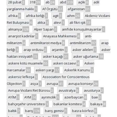
28 şubat
2
318
59
ab
24
abd
319
açlık
6
adil
yargılanma hakkı
1
Af Örgütü
61
afganistan
31
afrika
9
afrika birliği
1
agit
1
aihm
26
Akdeniz Vicdani
Ret Buluşması
6
akka
1
alevi
1
ali fikri ışık
13
almanya
128
Alper Sapan
1
amfide konuşulmayanlar
1
anarşist kadınlar
1
Anayasa Mahkemesi
4
anti-
militarizm
4
antimilitarist medya
8
antimilitarizm
97
arap
birliği
1
arap ordusu
2
arjantin
1
asker aileleri
1
asker
hakları inisiyatifi
15
asker kaçağı
31
asker uğurlama
18
askere kötü muamele
55
askeri cezaevi
4
Askeri
Harcamalar
92
askeri yargı
17
Askerlik Kanunu
1
askersiz lefkoşa
5
Association for Conscientious
Objection
1
asya
1
avrupa
41
avrupa konseyi
26
Avrupa Vicdani Ret Bürosu
2
avustralya
5
avusturya
2
AYİM
1
AYM
14
ayrımcılık
1
azerbaycan
8
bae
2
bahçeşehir üniversitesi
1
bakanlar komitesi
4
bakaya
8
baltık
7
barış
174
barış gemisi
1
basra körfezi
5