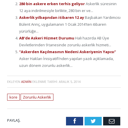
280 bin askere erken terhis geliyor
Askerlik süresinin
12 aya indirilmesiyle birlikte, 280 bin er ve...
Askerlik yılbaşından itibaren 12 ay
Başbakan Yardımcısı
Bülent Arınç, uygulamanın 1 Ocak 2014'ten itibaren
yürürlüğe...
AB’de Askeri Hizmet Durumu
Hali hazırda AB Üye
Devletlerinden 9 tanesinde zorunlu askerlik hizmeti...
“Askerden Kaçılmasının Nedeni Askeriyenin Yapısı”
Asker Hakları İnisiyatifi’nden yapılan yazılı açıklamada,
uzun dönem zorunlu askerlik...
EKLEYEN
ADMIN
EKLENME TARIHI:
ARALIK 5, 2014
kore
Zorunlu Askerlik
PAYLAŞ.
Facebook
Twitter
Emai