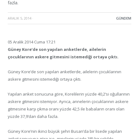
fazla.
ARALIK 5, 2014
·
GÜNDEM
05 Aralık 2014 Cuma 17:21
Güney Kore’de son yapılan anketlerde, ailelerin
çocuklarının askere gitmesini istemediği ortaya çıktı.
Güney Kore’de son yapılan anketlerde, ailelerin çocuklarının
askere gitmesini istemediği ortaya çıktı.
Yapılan anket sonucuna göre, Korelilerin yüzde 40,2’si oğullarının
askere gitmesini istemiyor. Ayrıca, annelerin çocuklarının askere
gitmesine karşı çıkma oranı yüzde 42,5 ile babaların oranı olan
yüzde 37,9’dan daha fazla.
Güney Kore’nin ikinci büyük şehri Busan’da bir lisede yapılan
anket sonucuna göre ise, gençlerin yüzde 38’i bir şekilde