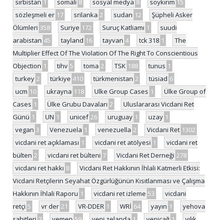
sırbistan
1
somali
8
sosyal medya
8
soykırım
15
sözleşmeli er
17
srilanka
2
sudan
12
Şüpheli Asker
Ölümleri
358
Suriye
172
Suruç Katliamı
1
suudi
arabistan
45
tayland
16
tayvan
4
tck 318
1
The
Multiplier Effect Of The Violation Of The Right To Conscientious
Objection
1
tihv
5
toma
2
TSK
188
tunus
1
turkey
2
türkiye
410
türkmenistan
2
tüsiad
6
ucm
10
ukrayna
118
Ulke Group Cases
1
Ülke Group of
Cases
1
Ülke Grubu Davaları
2
Uluslararası Vicdani Ret
Günü
1
UN
1
unicef
26
uruguay
1
uzay
1
vegan
3
Venezuela
1
venezuella
2
Vicdani Ret
1302
vicdani ret açıklaması
1
vicdani ret atölyesi
1
vicdani ret
bülten
2
vicdani ret bülteni
7
Vicdani Ret Derneği
278
vicdani ret hakkı
8
Vicdani Ret Hakkının İhlali Katmerli Etkisi:
Vicdani Retçilerin Seyahat Özgürlüğünün Kısıtlanması ve Çalışma
Hakkının İhlali Raporu
1
vicdani ret izleme
53
vicdani
retçi
5
vr der
21
VR-DDER
1
WRİ
64
yayın
1
yehova
şahitleri
7
yemen
59
yeni zelanda
1
yeniçağ
1
yılık