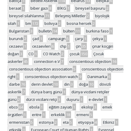
batoça
1
Bedelli Askerlik
114
belarus
13
belçika
6
beraat
1
biber gazı
8
BİKG
1
bireysel başvuru
2
bireysel silahlanma
71
Birleşmiş Milletler
2
biyolojik
silah
1
bm
172
bolivya
2
bosna hersek
2
Bulgaristan
3
bulletin
14
bülten
11
burkina faso
1
burundi
2
çad
1
campaign
5
çarşı
1
çekya
1
cezaevi
1
cezaevleri
6
chp
1
çin
35
çınar koçgiri
doğan
3
CO
1
CO Watch
2
çocuk
150
Çocuk
askerler
45
connection e.V
7
conscientious objection
16
conscientious objection association
5
conscientious objection
right
1
conscientious objection watch
9
Danimarka
6
darbe
76
derin devlet
10
din
3
doğa
10
dövizli
askerlik
7
dünya barış günü
1
dünya vicdani retçiler
günü
2
dürzi vicdani retçi
3
duyuru
1
e-devlet
1
ebco
64
ebola
1
eğitim zayiatı
1
ekoloji
3
emek
örgütleri
1
eritre
1
erkeklik
18
ermeni
5
ermenistan
5
estonya
2
eta
5
etiyopya
4
Etkiniz
1
etkinlik
1
European Court of Human Rights
1
Evrensel