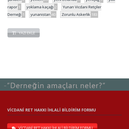
rapor
1
yoklama kaçağı
2
Yunan Vicdani Retçiler
Derneği
1
yunanistan
40
Zorunlu Askerlik
183
YAZI EKLE
VİCDANİ RET HAKKI İHLALİ BİLDİRİM FORMU
VİCDANİ RET HAKKI İHLALİ BİLDİRİM FORMU