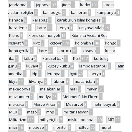
jandarma
1
japonya
37
jitem
1
kadın
101
kadın
vicdani retçiler
2
kamboçya
2
kamerun
1
kampanya
4
kanada
9
karabağ
4
karaburun bilim kongresi
1
karadeniz
2
katar
11
kenya
1
kimyasal silah
19
Kıbrıs
1
kıbrıs cumhuriyeti
12
Kıbrıs'ta Vicdani Ret
İnisiyatifi
1
kktc
3
kktc-vr
179
kolombiya
48
kongo
1
kontrgerilla
2
kore
49
korucu
30
kosova
1
kosta
rika
1
küba
2
küresel bak
1
Kürt
317
kurtuluş
günü
2
kuveyt
2
kuzey kutbu
4
lambdaistanbul
1
latin
amerika
1
ldp
1
letonya
1
lgbti
40
liberya
1
libya
11
litvanya
6
lübnan
3
macaristan
1
makedonya
1
malakanlar
3
mali
8
mayın
51
mazlumder
2
medya
25
Mehmet Erkin Ekren
1
meksika
1
Merve Arkun
1
Mesarvot
2
metin bayrak
2
MGK
9
mgsb
2
mhp
1
militarizasyon
1
Militarizm
123
milliyetçilik
7
misket bombası
10
MİT
12
mısır
16
mobese
1
monitor
1
mülteci
76
murat