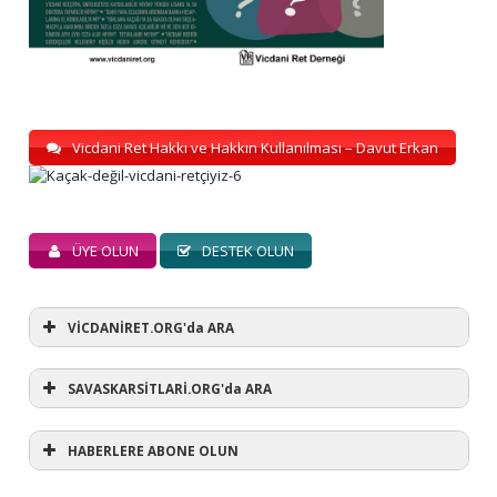
Vicdani Ret Hakkı ve Hakkın Kullanılması – Davut Erkan
ÜYE OLUN
DESTEK OLUN
VİCDANİRET.ORG'da ARA
SAVASKARSİTLARİ.ORG'da ARA
HABERLERE ABONE OLUN