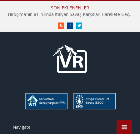
SON EKLENENLER
Hiroşima’nın 81. Yılında İtalyan Savaş Karşıtları Harekete Geçti: “Hatırlamak yeterli değil”
RSS
Facebook
Twitter
Navigate