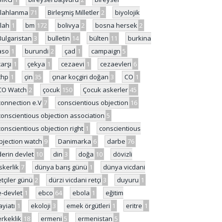
ilahlanma
71
Birleşmiş Milletler
2
biyolojik
ilah
1
bm
172
bolivya
2
bosna hersek
2
Bulgaristan
3
bulletin
14
bülten
11
burkina
aso
1
burundi
2
çad
1
campaign
5
çarşı
1
çekya
1
cezaevi
1
cezaevleri
6
chp
1
çin
35
çınar koçgiri doğan
3
CO
1
CO Watch
2
çocuk
150
Çocuk askerler
45
connection e.V
7
conscientious objection
16
conscientious objection association
5
conscientious objection right
1
conscientious
bjection watch
9
Danimarka
6
darbe
76
derin devlet
10
din
3
doğa
10
dövizli
skerlik
7
dünya barış günü
1
dünya vicdani
etçiler günü
2
dürzi vicdani retçi
3
duyuru
1
e-devlet
1
ebco
64
ebola
1
eğitim
ayiatı
1
ekoloji
3
emek örgütleri
1
eritre
1
erkeklik
18
ermeni
5
ermenistan
5