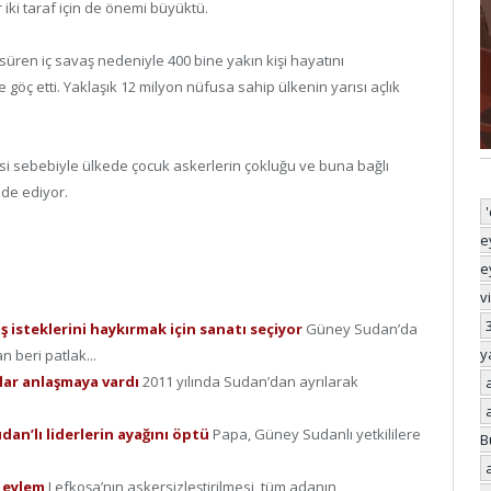
r iki taraf için de önemi büyüktü.
l süren iç savaş nedeniyle 400 bine yakın kişi hayatını
 göç etti. Yaklaşık 12 milyon nüfusa sahip ülkenin yarısı açlık
si sebebiyle ülkede çocuk askerlerin çokluğu ve buna bağlı
ade ediyor.
e
e
v
ş isteklerini haykırmak için sanatı seçiyor
Güney Sudan’da
y
n beri patlak...
lar anlaşmaya vardı
2011 yılında Sudan’dan ayrılarak
dan’lı liderlerin ayağını öptü
Papa, Güney Sudanlı yetkililere
B
t eylem
Lefkoşa’nın askersizleştirilmesi, tüm adanın