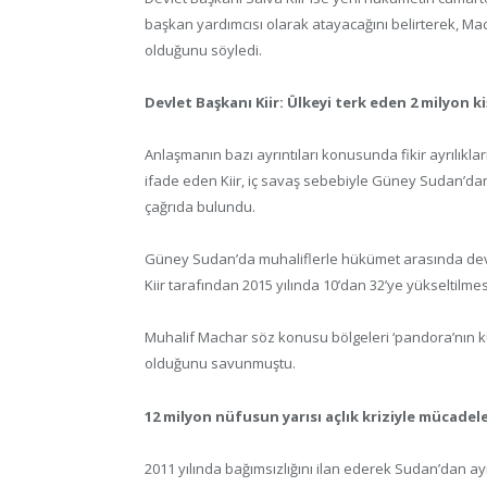
başkan yardımcısı olarak atayacağını belirterek, Ma
olduğunu söyledi.
Devlet Başkanı Kiir: Ülkeyi terk eden 2 milyon k
Anlaşmanın bazı ayrıntıları konusunda fikir ayrılık
ifade eden Kiir, iç savaş sebebiyle Güney Sudan’dan
çağrıda bulundu.
Güney Sudan’da muhaliflerle hükümet arasında dev
Kiir tarafından 2015 yılında 10’dan 32’ye yükseltilmes
Muhalif Machar söz konusu bölgeleri ‘pandora’nın k
olduğunu savunmuştu.
12 milyon nüfusun yarısı açlık kriziyle mücadel
2011 yılında bağımsızlığını ilan ederek Sudan’dan a