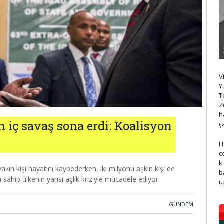
V
Y
T
Z
h
n iç savaş sona erdi: Koalisyon
ç
H
c
k
akın kişi hayatını kaybederken, iki milyonu aşkın kişi de
b
sahip ülkenin yarısı açlık kriziyle mücadele ediyor.
ü
GÜNDEM