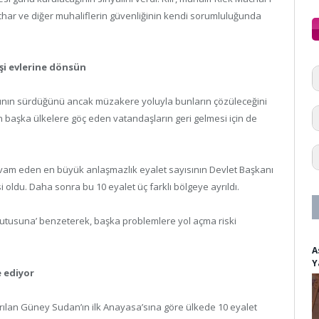
char ve diğer muhaliflerin güvenliğinin kendi sorumluluğunda
işi evlerine dönsün
larının sürdüğünü ancak müzakere yoluyla bunların çözüleceğini
 başka ülkelere göç eden vatandaşların geri gelmesi için de
am eden en büyük anlaşmazlık eyalet sayısının Devlet Başkanı
i oldu. Daha sonra bu 10 eyalet üç farklı bölgeye ayrıldı.
utusuna’ benzeterek, başka problemlere yol açma riski
A
Y
e ediyor
yrılan Güney Sudan’ın ilk Anayasa’sına göre ülkede 10 eyalet