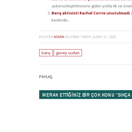
askersizleştirilmesine giden yolda ilk ve öneml
Barış aktivisti Rachel Corrie unutulmadı
kentinde...
EKLEYEN
ADMIN
EKLENME TARIHI:
ŞUBAT 21, 2020
barış
güney sudan
PAYLAŞ.