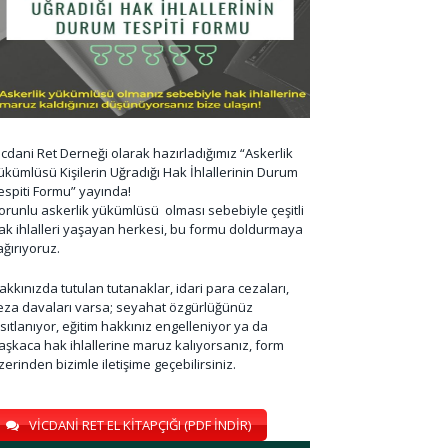
icdani Ret Derneği olarak hazırladığımız “Askerlik
ükümlüsü Kişilerin Uğradığı Hak İhlallerinin Durum
espiti Formu” yayında!
orunlu askerlik yükümlüsü olması sebebiyle çeşitli
ak ihlalleri yaşayan herkesi, bu formu doldurmaya
ağırıyoruz.
akkınızda tutulan tutanaklar, idari para cezaları,
eza davaları varsa; seyahat özgürlüğünüz
ısıtlanıyor, eğitim hakkınız engelleniyor ya da
aşkaca hak ihlallerine maruz kalıyorsanız, form
zerinden bizimle iletişime geçebilirsiniz.
VİCDANİ RET EL KİTAPÇIĞI (PDF İNDİR)