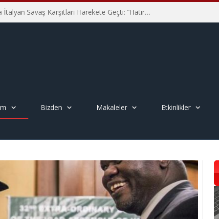
Hiroşima’nın 81. Yılında İtalyan Savaş Karşıtları Harekete Geçti: “Hatırlamak yeterli değil”
em
Bizden
Makaleler
Etkinlikler