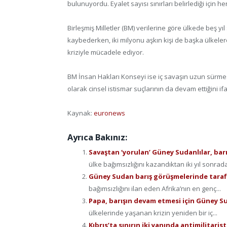
bulunuyordu. Eyalet sayısı sınırları belirlediği için he
Birleşmiş Milletler (BM) verilerine göre ülkede beş yı
kaybederken, iki milyonu aşkın kişi de başka ülkelere
kriziyle mücadele ediyor.
BM İnsan Hakları Konseyi ise iç savaşın uzun sürme
olarak cinsel istismar suçlarının da devam ettiğini if
Kaynak:
euronews
Ayrıca Bakınız:
Savaştan ‘yorulan’ Güney Sudanlılar, barı
ülke bağımsızlığını kazandıktan iki yıl sonrada
Güney Sudan barış görüşmelerinde taraf
bağımsızlığını ilan eden Afrika’nın en genç...
Papa, barışın devam etmesi için Güney Su
ülkelerinde yaşanan krizin yeniden bir iç...
Kıbrıs’ta sınırın iki yanında antimilitaris