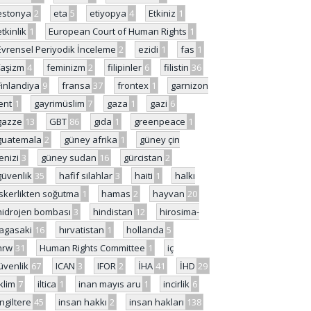
estonya
2
eta
5
etiyopya
4
Etkiniz
1
etkinlik
1
European Court of Human Rights
1
Evrensel Periyodik İnceleme
2
ezidi
1
fas
1
faşizm
4
feminizm
2
filipinler
6
filistin
36
Finlandiya
9
fransa
37
frontex
1
garnizon
ent
1
gayrimüslim
7
gaza
1
gazi
6
gazze
13
GBT
86
gıda
1
greenpeace
1
guatemala
2
güney afrika
1
güney çin
enizi
3
güney sudan
16
gürcistan
2
güvenlik
35
hafif silahlar
3
haiti
1
halkı
skerlikten soğutma
1
hamas
2
hayvan
20
hidrojen bombası
3
hindistan
12
hirosima-
agasaki
16
hırvatistan
1
hollanda
5
hrw
31
Human Rights Committee
1
iç
üvenlik
67
ICAN
3
IFOR
2
İHA
41
İHD
29
iklim
7
iltica
1
inan mayıs aru
1
incirlik
6
İngiltere
45
insan hakkı
2
insan hakları
138