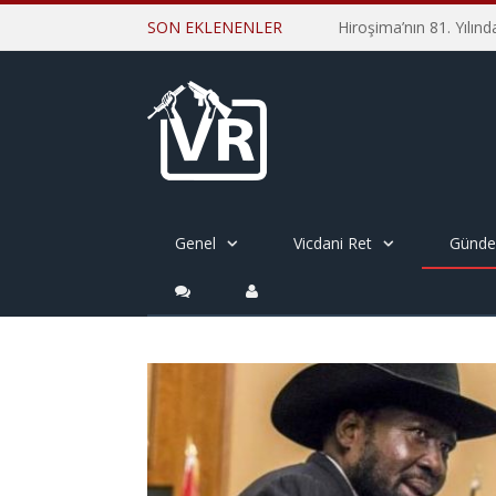
SON EKLENENLER
Genel
Vicdani Ret
Günd