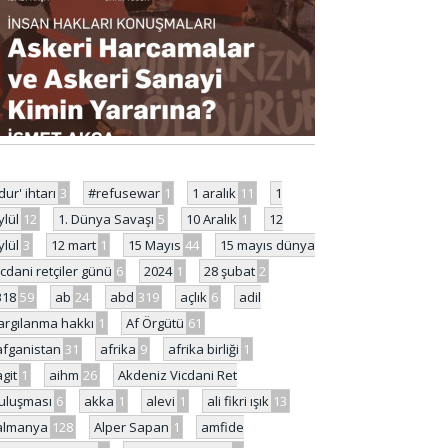
'dur' ihtarı
3
#refusewar
1
1 aralık
11
1
ylül
12
1. Dünya Savaşı
5
10 Aralık
1
12
ylül
3
12 mart
1
15 Mayıs
44
15 mayıs dünya
icdani retçiler günü
6
2024
1
28 şubat
2
318
59
ab
24
abd
319
açlık
6
adil
argılanma hakkı
1
Af Örgütü
61
afganistan
31
afrika
9
afrika birliği
1
agit
1
aihm
26
Akdeniz Vicdani Ret
uluşması
6
akka
1
alevi
1
ali fikri ışık
13
almanya
128
Alper Sapan
1
amfide