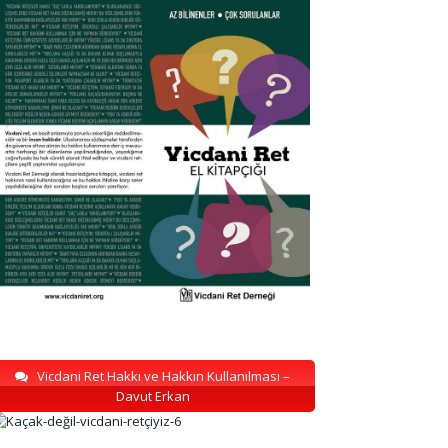
Vicdani Ret Hakkı ve Hakkın Kullanılması –
Davut Erkan