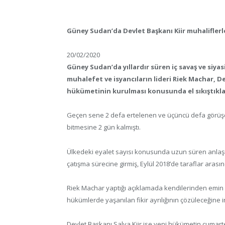
Güney Sudan’da Devlet Başkanı Kiir muhaliflerle 
20/02/2020
Güney Sudan’da yıllardır süren iç savaş ve siyas
muhalefet ve isyancıların lideri Riek Machar, De
hükümetinin kurulması konusunda el sıkıştıklar
Geçen sene 2 defa ertelenen ve üçüncü defa görüşen 
bitmesine 2 gün kalmıştı.
Ülkedeki eyalet sayısı konusunda uzun süren anlaşm
çatışma sürecine girmiş, Eylül 2018’de taraflar arası
Riek Machar yaptığı açıklamada kendilerinden emin o
hükümlerde yaşanılan fikir ayrılığının çözüleceğine i
Devlet Başkanı Salva Kiir ise yeni hükümetin cumartes