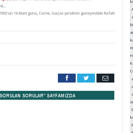
k
i...
2003'ün 16 Mart günü, Corrie, Gazze şeridinin güneyindeki Refah
bi
a
k
m
H
K
C
Facebook
Twitter
Email
ü
k