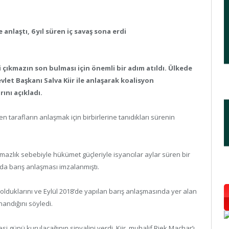
anlaştı, 6 yıl süren iç savaş sona erdi
i çıkmazın son bulması için önemli bir adım atıldı. Ülkede
vlet Başkanı Salva Kiir ile anlaşarak koalisyon
ını açıkladı.
tarafların anlaşmak için birbirlerine tanıdıkları sürenin
azlık sebebiyle hükümet güçleriyle isyancılar aylar süren bir
nda barış anlaşması imzalanmıştı.
lduklarını ve Eylül 2018’de yapılan barış anlaşmasında yer alan
nandığını söyledi.
i günü kurulacağının sinyalini verdi. Kiir, muhalif Riek Machar’ı