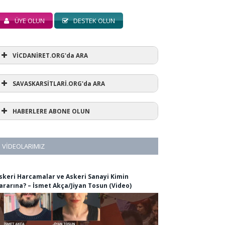
ÜYE OLUN
DESTEK OLUN
VİCDANİRET.ORG'da ARA
SAVASKARSİTLARİ.ORG'da ARA
HABERLERE ABONE OLUN
VIDEOLARIMIZ
skeri Harcamalar ve Askeri Sanayi Kimin
ararına? – İsmet Akça/Jiyan Tosun (Video)