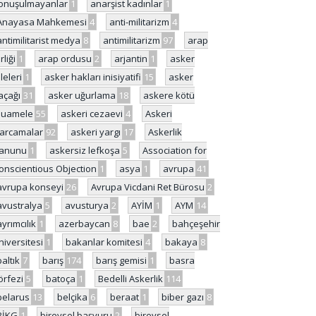
onuşulmayanlar
1
anarşist kadınlar
1
Anayasa Mahkemesi
4
anti-militarizm
4
antimilitarist medya
8
antimilitarizm
97
arap
rliği
1
arap ordusu
2
arjantin
1
asker
ileleri
1
asker hakları inisiyatifi
15
asker
açağı
31
asker uğurlama
18
askere kötü
uamele
55
askeri cezaevi
4
Askeri
arcamalar
92
askeri yargı
17
Askerlik
anunu
1
askersiz lefkoşa
5
Association for
onscientious Objection
1
asya
1
avrupa
41
avrupa konseyi
26
Avrupa Vicdani Ret Bürosu
2
avustralya
5
avusturya
2
AYİM
1
AYM
14
ayrımcılık
1
azerbaycan
8
bae
2
bahçeşehir
niversitesi
1
bakanlar komitesi
4
bakaya
8
baltık
7
barış
174
barış gemisi
1
basra
örfezi
5
batoça
1
Bedelli Askerlik
114
belarus
13
belçika
6
beraat
1
biber gazı
8
BİKG
1
bireysel başvuru
2
bireysel