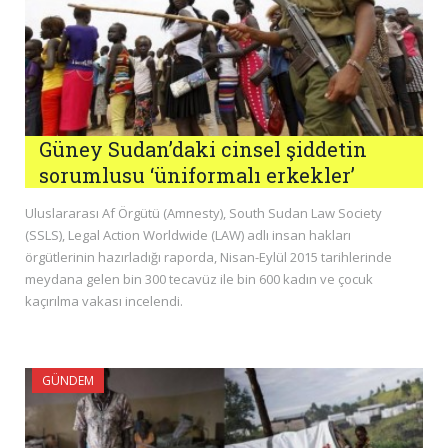
Güney Sudan’daki cinsel şiddetin
sorumlusu ‘üniformalı erkekler’
Uluslararası Af Örgütü (Amnesty), South Sudan Law Society
(SSLS), Legal Action Worldwide (LAW) adlı insan hakları
örgütlerinin hazırladığı raporda, Nisan-Eylül 2015 tarihlerinde
meydana gelen bin 300 tecavüz ile bin 600 kadın ve çocuk
kaçırılma vakası incelendi.
GÜNDEM