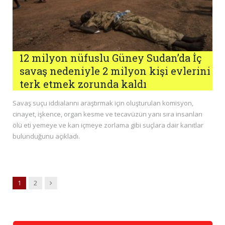
12 milyon nüfuslu Güney Sudan’da İç
savaş nedeniyle 2 milyon kişi evlerini
terk etmek zorunda kaldı
Savaş suçu iddialarını araştırmak için oluşturulan komisyon,
cinayet, işkence, organ kesme ve tecavüzün yanı sıra insanları
ölü eti yemeye ve kan içmeye zorlama gibi suçlara dair kanıtlar
bulunduğunu açıkladı.
Next
1
2