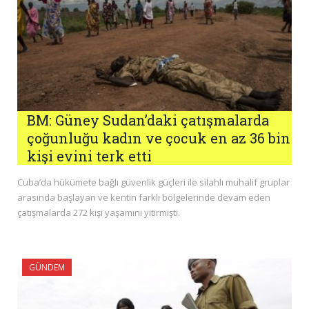
BM: Güney Sudan’daki çatışmalarda
çoğunluğu kadın ve çocuk en az 36 bin
kişi evini terk etti
Cuba’da hükümete bağlı güvenlik güçleri ile silahlı muhalif gruplar
arasında başlayan ve kentin farklı bölgelerinde devam eden
çatışmalarda 272 kişi yaşamını yitirmişti.
GÜNDEM