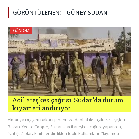
GÖRÜNTÜLENEN:
GÜNEY SUDAN
GÜNDEM
Acil ateşkes çağrısı: Sudan’da durum
kıyameti andırıyor
Almanya Dışişleri Bakanı Johann Wadephul ile İngiltere Dışişleri
Bakanı Yvette Cooper, Sudan’a acil ateşkes çağrısı yaparken,
“vahşet” olarak nitelendirdikleri toplu katliamların “kıyameti