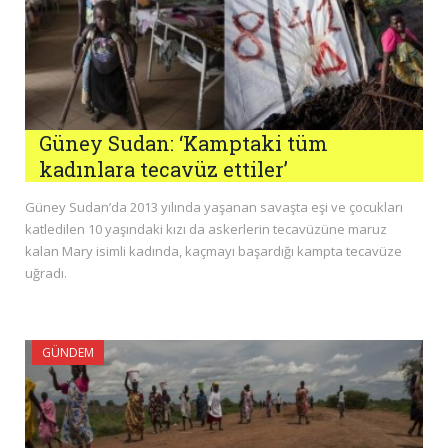
Güney Sudan: ‘Kamptaki tüm
kadınlara tecavüz ettiler’
Güney Sudan’da 2013 yılında yaşanan savaşta eşi ve çocukları
katledilen 10 yaşındaki kızı da askerlerin tecavüzüne maruz
kalan Mary isimli kadında, kaçmayı başardığı kampta tecavüze
uğradı.
GÜNDEM