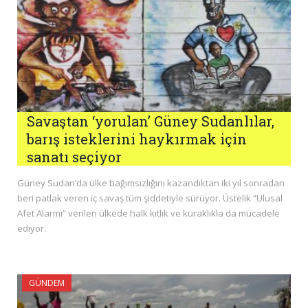
Savaştan ‘yorulan’ Güney Sudanlılar,
barış isteklerini haykırmak için
sanatı seçiyor
Güney Sudan’da ülke bağımsızlığını kazandıktan iki yıl sonradan
beri patlak veren iç savaş tüm şiddetiyle sürüyor. Üstelik “Ulusal
Afet Alarmı” verilen ülkede halk kıtlık ve kuraklıkla da mücadele
ediyor.
GÜNDEM