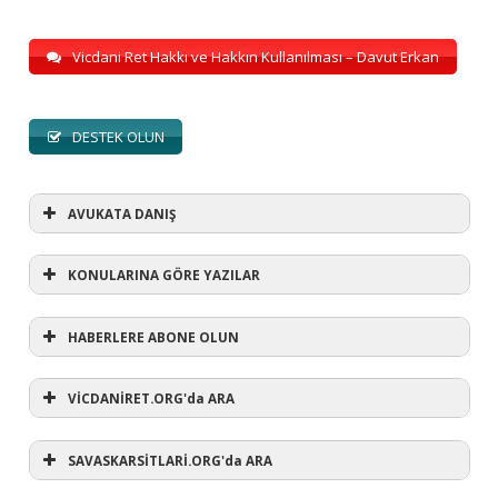
Vicdani Ret Hakkı ve Hakkın Kullanılması – Davut Erkan
DESTEK OLUN
AVUKATA DANIŞ
KONULARINA GÖRE YAZILAR
HABERLERE ABONE OLUN
KONULARINA GÖRE YAZILAR
AVUKATA DANIŞ
VİCDANİRET.ORG'da ARA
(1)
SAVASKARSİTLARİ.ORG'da ARA
#refusewar
(3)
'dur' ihtarı