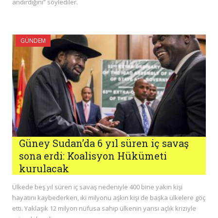
andırdığını” söylediler.
GÜNDEM
Güney Sudan’da 6 yıl süren iç savaş
sona erdi: Koalisyon Hükümeti
kurulacak
Ülkede beş yıl süren iç savaş nedeniyle 400 bine yakın kişi
hayatını kaybederken, iki milyonu aşkın kişi de başka ülkelere göç
etti. Yaklaşık 12 milyon nüfusa sahip ülkenin yarısı açlık kriziyle