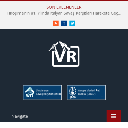
SON EKLENENLER
Hiroşima’nın 81. Yılında İtalyan Savaş Karşıtları Harekete Geçti: “Hatırlamak yeterli değil”
RSS
Facebook
Twitter
Navigate