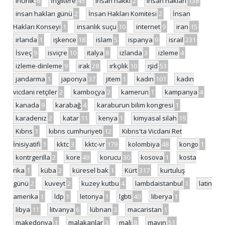
incirlik
6
İngiltere
45
insan hakkı
2
insan hakları
138
insan hakları günü
2
İnsan Hakları Komitesi
2
İnsan
Hakları Konseyi
1
insanlık suçu
10
internet
9
iran
15
irlanda
1
işkence
18
islam
5
ispanya
9
israil
231
İsveç
9
isviçre
10
italya
8
izlanda
3
izleme
4
izleme-dinleme
9
ırak
28
ırkçılık
10
ışid
53
jandarma
1
japonya
37
jitem
1
kadın
101
kadın
vicdani retçiler
2
kamboçya
2
kamerun
1
kampanya
4
kanada
9
karabağ
4
karaburun bilim kongresi
1
karadeniz
2
katar
11
kenya
1
kimyasal silah
19
Kıbrıs
1
kıbrıs cumhuriyeti
12
Kıbrıs'ta Vicdani Ret
İnisiyatifi
1
kktc
3
kktc-vr
179
kolombiya
48
kongo
1
kontrgerilla
2
kore
49
korucu
30
kosova
1
kosta
rika
1
küba
2
küresel bak
1
Kürt
317
kurtuluş
günü
2
kuveyt
2
kuzey kutbu
4
lambdaistanbul
1
latin
amerika
1
ldp
1
letonya
1
lgbti
40
liberya
1
libya
11
litvanya
6
lübnan
3
macaristan
1
makedonya
1
malakanlar
3
mali
8
mayın
51