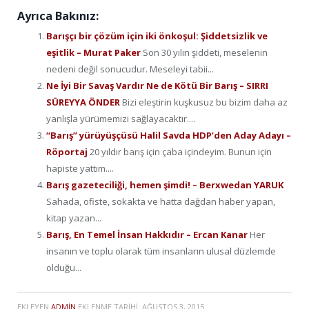
Ayrıca Bakınız:
Barışçı bir çözüm için iki önkoşul: Şiddetsizlik ve
eşitlik – Murat Paker
Son 30 yılın şiddeti, meselenin
nedeni değil sonucudur. Meseleyi tabii...
Ne İyi Bir Savaş Vardır Ne de Kötü Bir Barış – SIRRI
SÜREYYA ÖNDER
Bizi eleştirin kuşkusuz bu bizim daha az
yanlışla yürümemizi sağlayacaktır....
“Barış” yürüyüşçüsü Halil Savda HDP’den Aday Adayı –
Röportaj
20 yıldır barış için çaba içindeyim. Bunun için
hapiste yattım....
Barış gazeteciliği, hemen şimdi! – Berxwedan YARUK
Sahada, ofiste, sokakta ve hatta dağdan haber yapan,
kitap yazan...
Barış, En Temel İnsan Hakkıdır – Ercan Kanar
Her
insanın ve toplu olarak tüm insanların ulusal düzlemde
olduğu...
EKLEYEN
ADMIN
EKLENME TARIHI:
AĞUSTOS 3, 2015