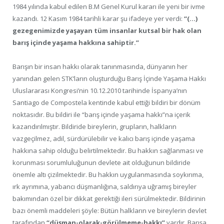
1984 yılında kabul edilen B.M Genel Kurul kararı ile yeni bir ivme
kazandı. 12 Kasım 1984 tarihli karar şu ifadeye yer verdi:
“(…)
gezegenimizde yaşayan tüm insanlar kutsal bir hak olan
barış içinde yaşama hakkına sahiptir.”
Barışın bir insan hakkı olarak tanınmasında, dünyanın her
yanından gelen STK’ların oluşturduğu Barış İçinde Yaşama Hakkı
Uluslararası Kongresi’nin 10.12.2010 tarihinde İspanya’nın
Santiago de Compostela kentinde kabul ettiği bildiri bir dönüm
noktasıdır. Bu bildiri ile “barış içinde yaşama hakkı”na içerik
kazandırılmıştır. Bildiride bireylerin, grupların, halkların
vazgeçilmez, adil, sürdürülebilir ve kalıcı barış içinde yaşama
hakkına sahip olduğu belirtilmektedir. Bu hakkın sağlanması ve
korunması sorumluluğunun devlete ait olduğunun bildiride
önemle altı çizilmektedir. Bu hakkın uygulanmasında soykırıma,
ırk ayrımına, yabancı düşmanlığına, saldırıya uğramış bireyler
bakımından özel bir dikkat gerektiği ileri sürülmektedir. Bildirinin
bazı önemli maddeleri şöyle: Bütün halkların ve bireylerin devlet
tarafından
“düşman-olarak-görülmeme-hakkı”
vardır. Barışa