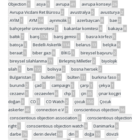
Objection
1
asya
1
avrupa
41
avrupa konseyi
26
Avrupa Vicdani Ret Bürosu
2
avustralya
5
avusturya
2
AYİM
1
AYM
14
ayrımcılık
1
azerbaycan
8
bae
2
bahçeşehir üniversitesi
1
bakanlar komitesi
4
bakaya
8
baltık
7
barış
174
barış gemisi
1
basra körfezi
5
batoça
1
Bedelli Askerlik
114
belarus
13
belçika
6
beraat
1
biber gazı
8
BİKG
1
bireysel başvuru
2
bireysel silahlanma
71
Birleşmiş Milletler
2
biyolojik
silah
1
bm
172
bolivya
2
bosna hersek
2
Bulgaristan
3
bulletin
14
bülten
11
burkina faso
1
burundi
2
çad
1
campaign
5
çarşı
1
çekya
1
cezaevi
1
cezaevleri
6
chp
1
çin
35
çınar koçgiri
doğan
3
CO
1
CO Watch
2
çocuk
150
Çocuk
askerler
45
connection e.V
7
conscientious objection
16
conscientious objection association
5
conscientious objection
right
1
conscientious objection watch
9
Danimarka
6
darbe
76
derin devlet
10
din
3
doğa
10
dövizli