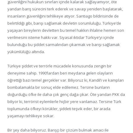
güvenliğini hukukun sınırları içinde kalarak sağlayamıyor, öte
yandan barış sürecini terk ederek ve savaşı yeniden başlatarak,
insanların güvenliğini tehlikeye atıyor. Santiago bildirisinde de
belirtildiği gibi, barışı sağlamak devletin sorumluluğu. Türkiye’de
yaşayan bireylerin devletten bu temel hakkın ihlaline hemen son
verilmesini isteme hakkı var. Siyasal iktidar Türkiye’yi içinde
bulunduğu bu şiddet sarmalından çıkarmak ve barışı sağlamak
yükümlülüğü altında.
Türkiye şiddet ve terrörle mücadele konusunda zengin bir
deneyime sahip. 1990’lardan beri meydana gelen olayların
öğrettiği bazı temel gerçekler var. Biliyoruz ki, Kandil’i ve kampları
bombalamakla bir sonuç elde edilemez. Tersine bunların
doğurduğu öfke ile daha çok genç dağa çıkar. Öte yandan PKK da
biliyor ki, terrörist eylemlerle hiçbir yere varılamaz. Tersine Türk
toplumunda öfkeyi körükler, şiddeti teşvik eder, bir arada
yaşamayı tehlikeye sokar.
Bir şey daha biliyoruz. Barışçı bir çözüm bulmak amacı ile