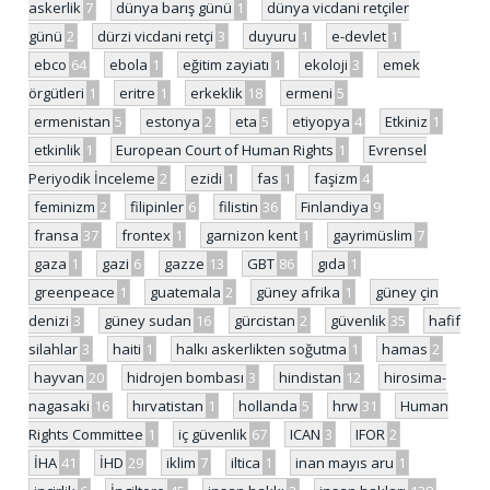
askerlik
7
dünya barış günü
1
dünya vicdani retçiler
günü
2
dürzi vicdani retçi
3
duyuru
1
e-devlet
1
ebco
64
ebola
1
eğitim zayiatı
1
ekoloji
3
emek
örgütleri
1
eritre
1
erkeklik
18
ermeni
5
ermenistan
5
estonya
2
eta
5
etiyopya
4
Etkiniz
1
etkinlik
1
European Court of Human Rights
1
Evrensel
Periyodik İnceleme
2
ezidi
1
fas
1
faşizm
4
feminizm
2
filipinler
6
filistin
36
Finlandiya
9
fransa
37
frontex
1
garnizon kent
1
gayrimüslim
7
gaza
1
gazi
6
gazze
13
GBT
86
gıda
1
greenpeace
1
guatemala
2
güney afrika
1
güney çin
denizi
3
güney sudan
16
gürcistan
2
güvenlik
35
hafif
silahlar
3
haiti
1
halkı askerlikten soğutma
1
hamas
2
hayvan
20
hidrojen bombası
3
hindistan
12
hirosima-
nagasaki
16
hırvatistan
1
hollanda
5
hrw
31
Human
Rights Committee
1
iç güvenlik
67
ICAN
3
IFOR
2
İHA
41
İHD
29
iklim
7
iltica
1
inan mayıs aru
1