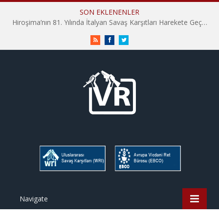
SON EKLENENLER
Hiroşima’nın 81. Yılında İtalyan Savaş Karşıtları Harekete Geçti: “Hatırlamak yeterli değil”
RSS
Facebook
Twitter
Navigate