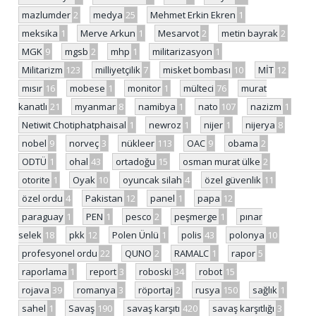
mazlumder
2
medya
25
Mehmet Erkin Ekren
1
meksika
1
Merve Arkun
1
Mesarvot
2
metin bayrak
2
MGK
9
mgsb
2
mhp
1
militarizasyon
1
Militarizm
123
milliyetçilik
7
misket bombası
10
MİT
12
mısır
16
mobese
1
monitor
1
mülteci
76
murat
kanatlı
21
myanmar
8
namibya
1
nato
107
nazizm
1
Netiwit Chotiphatphaisal
1
newroz
1
nijer
1
nijerya
8
nobel
9
norveç
3
nükleer
113
OAC
9
obama
2
ODTÜ
1
ohal
43
ortadoğu
15
osman murat ülke
2
otorite
1
Oyak
10
oyuncak silah
4
özel güvenlik
11
özel ordu
4
Pakistan
12
panel
1
papa
12
paraguay
1
PEN
1
pesco
2
peşmerge
1
pınar
selek
18
pkk
12
Polen Ünlü
1
polis
43
polonya
10
profesyonel ordu
22
QUNO
2
RAMALC
1
rapor
5
raporlama
1
report
3
roboski
34
robot
15
rojava
39
romanya
3
röportaj
2
rusya
150
sağlık
1
sahel
1
Savaş
190
savaş karşıtı
420
savaş karşıtlığı
3