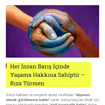
Her İnsan Barış İçinde
Yaşama Hakkına Sahiptir –
Rıza Türmen
Bütün halkların ve bireylerin devlet tarafından
“düşman-
olarak-görülmeme-hakkı”
vardır. Barışa karşı bir tehdit söz
konusu olduğunda bireylerin
“sivil itaatsizlik hakkı”
doğar.