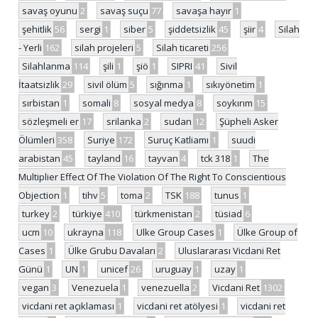
savaş oyunu
2
savaş suçu
77
savaşa hayır
1
şehitlik
56
sergi
1
siber
5
şiddetsizlik
45
şiir
4
Silah
- Yerli
162
silah projeleri
5
Silah ticareti
256
Silahlanma
114
şili
1
şiö
1
SIPRI
41
Sivil
İtaatsizlik
29
sivil ölüm
5
sığınma
1
sıkıyönetim
1
sırbistan
1
somali
8
sosyal medya
8
soykırım
15
sözleşmeli er
17
srilanka
2
sudan
12
Şüpheli Asker
Ölümleri
358
Suriye
172
Suruç Katliamı
1
suudi
arabistan
45
tayland
16
tayvan
4
tck 318
1
The
Multiplier Effect Of The Violation Of The Right To Conscientious
Objection
1
tihv
5
toma
2
TSK
188
tunus
1
turkey
2
türkiye
410
türkmenistan
2
tüsiad
6
ucm
10
ukrayna
118
Ulke Group Cases
1
Ülke Group of
Cases
1
Ülke Grubu Davaları
2
Uluslararası Vicdani Ret
Günü
1
UN
1
unicef
26
uruguay
1
uzay
1
vegan
3
Venezuela
1
venezuella
2
Vicdani Ret
1302
vicdani ret açıklaması
1
vicdani ret atölyesi
1
vicdani ret