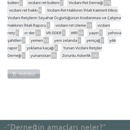
bülten
2
vicdani ret bülteni
7
Vicdani Ret Derneği
278
vicdani ret hakkı
8
Vicdani Ret Hakkının İhlali Katmerli Etkisi:
Vicdani Retçilerin Seyahat Özgürlüğünün Kısıtlanması ve Çalışma
Hakkının İhlali Raporu
1
vicdani ret izleme
53
vicdani
retçi
5
vr der
21
VR-DDER
1
WRİ
64
yayın
1
yehova
şahitleri
7
yemen
59
yeni zelanda
1
yeniçağ
1
yılık
rapor
1
yoklama kaçağı
2
Yunan Vicdani Retçiler
Derneği
1
yunanistan
40
Zorunlu Askerlik
183
YAZI EKLE