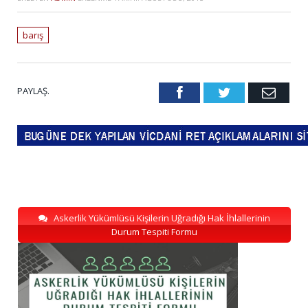
barış
PAYLAŞ.
Facebook
Twitter
Emai
Askerlik Yükümlüsü Kişilerin Uğradığı Hak İhlallerinin
Durum Tespiti Formu