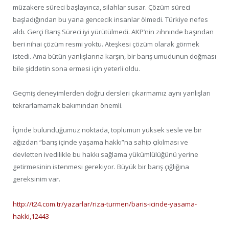
müzakere süreci başlayınca, silahlar susar. Çözüm süreci
başladığından bu yana gencecik insanlar ölmedi. Türkiye nefes
aldı. Gerçi Barış Süreci iyi yürütülmedi. AKP’nin zihninde başından
beri nihai çözüm resmi yoktu. Ateşkesi çözüm olarak görmek
istedi. Ama bütün yanlışlarına karşın, bir barış umudunun doğması
bile şiddetin sona ermesi için yeterli oldu.
Geçmiş deneyimlerden doğru dersleri çıkarmamız aynı yanlışları
tekrarlamamak bakımından önemli.
İçinde bulunduğumuz noktada, toplumun yüksek sesle ve bir
ağızdan “barış içinde yaşama hakkı”na sahip çıkılması ve
devletten ivedilikle bu hakkı sağlama yükümlülüğünü yerine
getirmesinin istenmesi gerekiyor. Büyük bir barış çığlığına
gereksinim var.
http://t24.com.tr/yazarlar/riza-turmen/baris-icinde-yasama-
hakki,12443