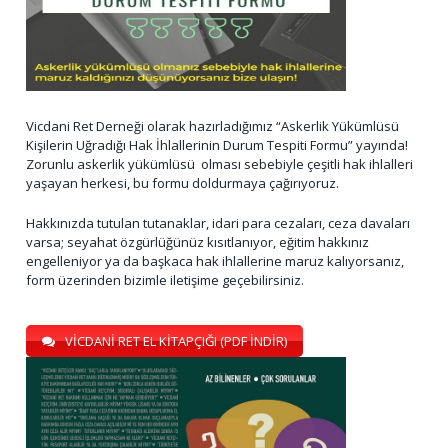
Vicdani Ret Derneği olarak hazırladığımız “Askerlik Yükümlüsü
Kişilerin Uğradığı Hak İhlallerinin Durum Tespiti Formu” yayında!
Zorunlu askerlik yükümlüsü olması sebebiyle çeşitli hak ihlalleri
yaşayan herkesi, bu formu doldurmaya çağırıyoruz.
Hakkınızda tutulan tutanaklar, idari para cezaları, ceza davaları
varsa; seyahat özgürlüğünüz kısıtlanıyor, eğitim hakkınız
engelleniyor ya da başkaca hak ihlallerine maruz kalıyorsanız,
form üzerinden bizimle iletişime geçebilirsiniz.
VİCDANİ RET EL KİTAPÇIĞI (PDF İNDİR)