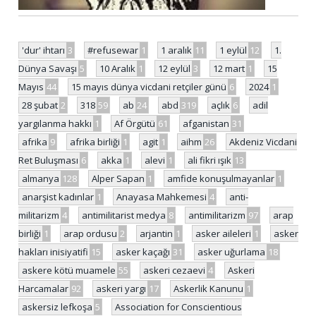
'dur' ihtarı
3
#refusewar
1
1 aralık
11
1 eylül
12
1.
Dünya Savaşı
5
10 Aralık
1
12 eylül
3
12 mart
1
15
Mayıs
44
15 mayıs dünya vicdani retçiler günü
6
2024
1
28 şubat
2
318
59
ab
24
abd
319
açlık
6
adil
yargılanma hakkı
1
Af Örgütü
61
afganistan
31
afrika
9
afrika birliği
1
agit
1
aihm
26
Akdeniz Vicdani
Ret Buluşması
6
akka
1
alevi
1
ali fikri ışık
13
almanya
128
Alper Sapan
1
amfide konuşulmayanlar
1
anarşist kadınlar
1
Anayasa Mahkemesi
4
anti-
militarizm
4
antimilitarist medya
8
antimilitarizm
97
arap
birliği
1
arap ordusu
2
arjantin
1
asker aileleri
1
asker
hakları inisiyatifi
15
asker kaçağı
31
asker uğurlama
18
askere kötü muamele
55
askeri cezaevi
4
Askeri
Harcamalar
92
askeri yargı
17
Askerlik Kanunu
1
askersiz lefkoşa
5
Association for Conscientious