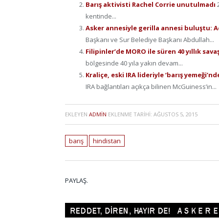
Barış aktivisti Rachel Corrie unutulmadı
kentinde...
Asker annesiyle gerilla annesi buluştu: A
Başkanı ve Sur Belediye Başkanı Abdullah...
Filipinler’de MORO ile süren 40 yıllık sav
bölgesinde 40 yıla yakın devam...
Kraliçe, eski IRA lideriyle ‘barış yemeği’n
IRA bağlantıları açıkça bilinen McGuiness’in...
EKLEYEN
ADMIN
EKLENME TARIHI:
AĞUSTOS 5, 2015
barış
hindistan
PAYLAŞ.