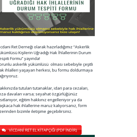
icdani Ret Derneği olarak hazırladığımız “Askerlik
ükümlüsü Kişilerin Uğradığı Hak İhlallerinin Durum
espiti Formu” yayında!
orunlu askerlik yükümlüsü olması sebebiyle çeşitli
ak ihlalleri yaşayan herkesi, bu formu doldurmaya
ağırıyoruz.
akkınızda tutulan tutanaklar, idari para cezaları,
eza davaları varsa; seyahat özgürlüğünüz
ısıtlanıyor, eğitim hakkınız engelleniyor ya da
aşkaca hak ihlallerine maruz kalıyorsanız, form
zerinden bizimle iletişime geçebilirsiniz.
VİCDANİ RET EL KİTAPÇIĞI (PDF İNDİR)