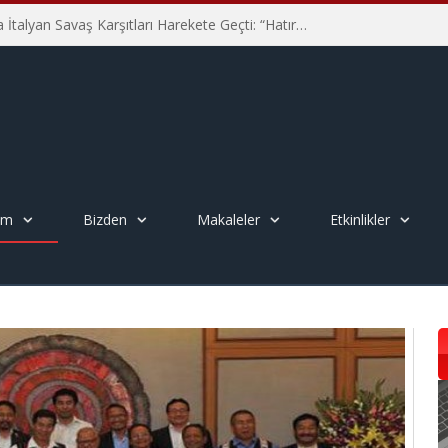
Hiroşima’nın 81. Yılında İtalyan Savaş Karşıtları Harekete Geçti: “Hatırlamak yeterli değil”
em
Bizden
Makaleler
Etkinlikler