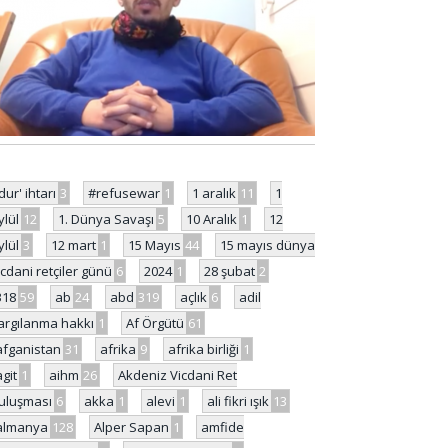
'dur' ihtarı
3
#refusewar
1
1 aralık
11
1
ylül
12
1. Dünya Savaşı
5
10 Aralık
1
12
ylül
3
12 mart
1
15 Mayıs
44
15 mayıs dünya
icdani retçiler günü
6
2024
1
28 şubat
2
318
59
ab
24
abd
319
açlık
6
adil
argılanma hakkı
1
Af Örgütü
61
afganistan
31
afrika
9
afrika birliği
1
agit
1
aihm
26
Akdeniz Vicdani Ret
uluşması
6
akka
1
alevi
1
ali fikri ışık
13
almanya
128
Alper Sapan
1
amfide