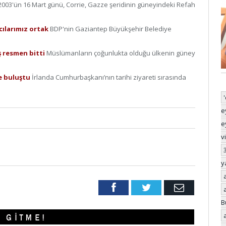
2003'ün 16 Mart günü, Corrie, Gazze şeridinin güneyindeki Refah
cılarımız ortak
BDP'nin Gaziantep Büyükşehir Belediye
aş resmen bitti
Müslümanların çoğunlukta olduğu ülkenin güney
de buluştu
İrlanda Cumhurbaşkanı’nın tarihi ziyareti sırasında
e
e
v
y
Facebook
Twitter
Email
B