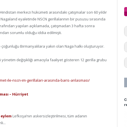
e Hindistan merkezi hükümeti arasındaki çatışmalar son 60 yıldır
 Nagaland eyaletinde NSCN gerillalarının bir pususu sırasında
 tarafından yapılan açıklamada, çatışmadan 3 hafta sonra
ırıdan sorumlu olduğu iddia edilmişti.
 çoğunluğu Birmanyalılara yakın olan Naga halkı oluşturuyor.
 yönetim değişikliği amacıyla faaliyet gösteren 12 gerilla grubu
t-ile-nscn-im-gerillalari-arasinda-baris-anlasmasi/
şması – Hürriyet
C
r
t eylem
Lefkoşa’nın askersizleştirilmesi, tüm adanın
i...