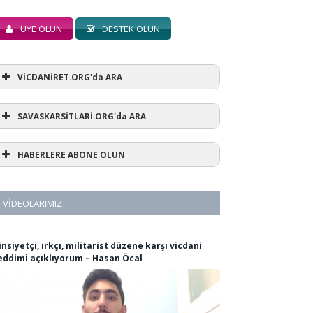
ÜYE OLUN
DESTEK OLUN
VİCDANİRET.ORG'da ARA
SAVASKARSİTLARİ.ORG'da ARA
HABERLERE ABONE OLUN
VIDEOLARIMIZ
insiyetçi, ırkçı, militarist düzene karşı vicdani
eddimi açıklıyorum – Hasan Öcal