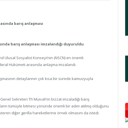
rasında barış anlaşması
sında barış anlaşması imzalandığı duyuruldu
nd Ulusal Sosyalist Konseyi’nin (NSCN) en önemli
Federal Hükümeti arasında anlaşma imzalandı.
şmasının detaylarının çok kısa bir sürede kamuoyuyla
enel Sekreteri Th Muivah’ın bizzat imzaladığı barış
maların tümüyle bitmesi yönünde önemli bir adım atılmış olduğunu
teren diğer gerilla hareketlerine örnek olmasını da istedi.