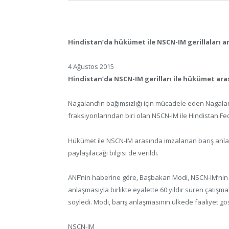
Hindistan’da hükümet ile NSCN-IM gerillaları a
4 Ağustos 2015
Hindistan’da NSCN-IM gerilları ile hükümet ara
Nagaland’ın bağımsızlığı için mücadele eden Nagala
fraksiyonlarından biri olan NSCN-IM ile Hindistan 
Hükümet ile NSCN-IM arasında imzalanan barış anla
paylaşılacağı bilgisi de verildi.
ANF’nin haberine göre, Başbakan Modi, NSCN-IM’nin G
anlaşmasıyla birlikte eyalette 60 yıldır süren çatış
söyledi. Modi, barış anlaşmasının ülkede faaliyet gös
NSCN-IM