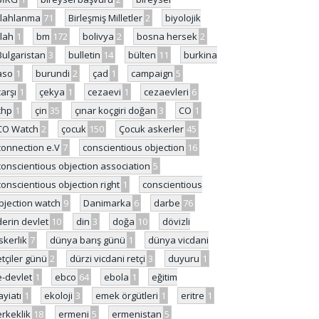
ilahlanma
71
Birleşmiş Milletler
2
biyolojik
ilah
1
bm
172
bolivya
2
bosna hersek
2
Bulgaristan
3
bulletin
14
bülten
11
burkina
aso
1
burundi
2
çad
1
campaign
5
çarşı
1
çekya
1
cezaevi
1
cezaevleri
6
chp
1
çin
35
çınar koçgiri doğan
3
CO
1
CO Watch
2
çocuk
150
Çocuk askerler
45
connection e.V
7
conscientious objection
16
conscientious objection association
5
conscientious objection right
1
conscientious
bjection watch
9
Danimarka
6
darbe
76
derin devlet
10
din
3
doğa
10
dövizli
skerlik
7
dünya barış günü
1
dünya vicdani
etçiler günü
2
dürzi vicdani retçi
3
duyuru
1
e-devlet
1
ebco
64
ebola
1
eğitim
ayiatı
1
ekoloji
3
emek örgütleri
1
eritre
1
erkeklik
18
ermeni
5
ermenistan
5