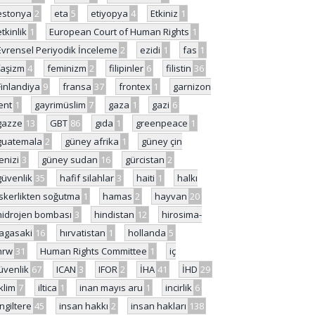
estonya
2
eta
5
etiyopya
4
Etkiniz
1
etkinlik
1
European Court of Human Rights
1
Evrensel Periyodik İnceleme
2
ezidi
1
fas
1
faşizm
4
feminizm
2
filipinler
6
filistin
36
Finlandiya
9
fransa
37
frontex
1
garnizon
ent
1
gayrimüslim
7
gaza
1
gazi
6
gazze
13
GBT
86
gıda
1
greenpeace
1
guatemala
2
güney afrika
1
güney çin
enizi
3
güney sudan
16
gürcistan
2
güvenlik
35
hafif silahlar
3
haiti
1
halkı
skerlikten soğutma
1
hamas
2
hayvan
20
hidrojen bombası
3
hindistan
12
hirosima-
agasaki
16
hırvatistan
1
hollanda
5
hrw
31
Human Rights Committee
1
iç
üvenlik
67
ICAN
3
IFOR
2
İHA
41
İHD
29
iklim
7
iltica
1
inan mayıs aru
1
incirlik
6
İngiltere
45
insan hakkı
2
insan hakları
138