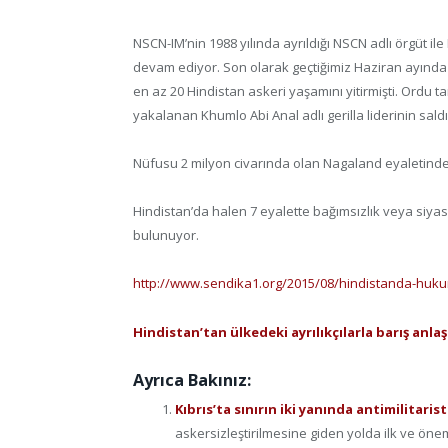
NSCN-IM’nin 1988 yılında ayrıldığı NSCN adlı örgüt il
devam ediyor. Son olarak geçtiğimiz Haziran ayında
en az 20 Hindistan askeri yaşamını yitirmişti. Ordu
yakalanan Khumlo Abi Anal adlı gerilla liderinin sald
Nüfusu 2 milyon civarında olan Nagaland eyaletinde
Hindistan’da halen 7 eyalette bağımsızlık veya siyasi
bulunuyor.
http://www.sendika1.org/2015/08/hindistanda-hukume
Hindistan’tan ülkedeki ayrılıkçılarla barış anla
Ayrıca Bakınız:
Kıbrıs’ta sınırın iki yanında antimilitaris
askersizleştirilmesine giden yolda ilk ve öneml