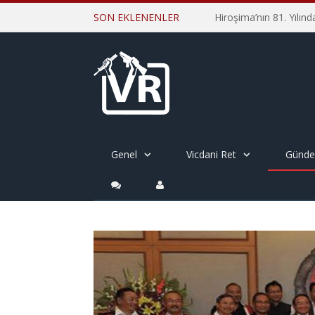
SON EKLENENLER
Genel
Vicdani Ret
Günd