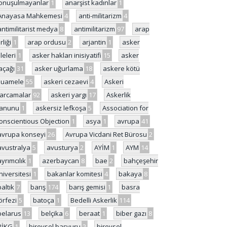
onuşulmayanlar
1
anarşist kadınlar
1
Anayasa Mahkemesi
4
anti-militarizm
4
antimilitarist medya
8
antimilitarizm
97
arap
rliği
1
arap ordusu
2
arjantin
1
asker
ileleri
1
asker hakları inisiyatifi
15
asker
açağı
31
asker uğurlama
18
askere kötü
uamele
55
askeri cezaevi
4
Askeri
arcamalar
92
askeri yargı
17
Askerlik
anunu
1
askersiz lefkoşa
5
Association for
onscientious Objection
1
asya
1
avrupa
41
avrupa konseyi
26
Avrupa Vicdani Ret Bürosu
2
avustralya
5
avusturya
2
AYİM
1
AYM
14
ayrımcılık
1
azerbaycan
8
bae
2
bahçeşehir
niversitesi
1
bakanlar komitesi
4
bakaya
8
baltık
7
barış
174
barış gemisi
1
basra
örfezi
5
batoça
1
Bedelli Askerlik
114
belarus
13
belçika
6
beraat
1
biber gazı
8
BİKG
1
bireysel başvuru
2
bireysel