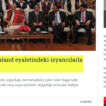
V
Y
T
Z
h
land eyaletindeki isyancılarla
ç
H
c
k
nde çoğunluğu Birmanyalılara yakın olan Naga halkı
b
zlık veya siyasi yönetim değişikliği amacıyla faaliyet
ü
GÜNDEM