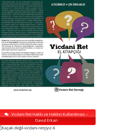
Vicdani Ret Hakkı ve Hakkın Kullanılması –
Davut Erkan