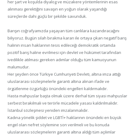
her şart ve koşulda diyalog ve müzakere yöntemlerinin esas
alınması gerektiğini savaşın en yoğun olarak yaşandığı
süreçlerde dahi güçlü bir şekilde savunduk.
Barışın coğrafyamızda yaşayan tüm canlılara kazandıracağını
biliyoruz. Bugün silah bırakma kararı ile ortaya çıkan negatif barış
halinin insan haklarının tesis edileceği demokratik ortamda
pozitif barış haline evrilmesi için devlet ve hükümet tarafından
ivedilikle atılması gereken adımlar olduğu tüm kamuoyunun
malumudur.
Her şeyden önce Türkiye Cumhuriyeti Devleti, altına imza attığı
uluslararası sözleşmelerle garanti altına alınan ifade ve
örgütlenme özgürlüğü önündeki engelleri kaldırmalıdır.
Hasta mahpuslar başta olmak üzere derhal tüm siyasi mahpuslar
serbest bırakılmalı ve terörle mücadele yasası kaldırılmalıdır.
İstanbul sözleşmesi yeniden imzalanmalıdır.
Kadına yönelik şiddet ve LGBTİ+ haklarının önündeki en büyük
engel olan nefret söylemine son verilmeli ve bu konuda
uluslararası sözleşmelerin garanti altına aldığı tüm açılımlar