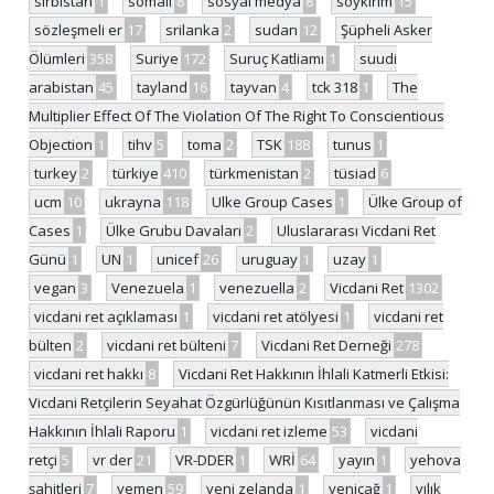
sırbistan
1
somali
8
sosyal medya
8
soykırım
15
sözleşmeli er
17
srilanka
2
sudan
12
Şüpheli Asker
Ölümleri
358
Suriye
172
Suruç Katliamı
1
suudi
arabistan
45
tayland
16
tayvan
4
tck 318
1
The
Multiplier Effect Of The Violation Of The Right To Conscientious
Objection
1
tihv
5
toma
2
TSK
188
tunus
1
turkey
2
türkiye
410
türkmenistan
2
tüsiad
6
ucm
10
ukrayna
118
Ulke Group Cases
1
Ülke Group of
Cases
1
Ülke Grubu Davaları
2
Uluslararası Vicdani Ret
Günü
1
UN
1
unicef
26
uruguay
1
uzay
1
vegan
3
Venezuela
1
venezuella
2
Vicdani Ret
1302
vicdani ret açıklaması
1
vicdani ret atölyesi
1
vicdani ret
bülten
2
vicdani ret bülteni
7
Vicdani Ret Derneği
278
vicdani ret hakkı
8
Vicdani Ret Hakkının İhlali Katmerli Etkisi:
Vicdani Retçilerin Seyahat Özgürlüğünün Kısıtlanması ve Çalışma
Hakkının İhlali Raporu
1
vicdani ret izleme
53
vicdani
retçi
5
vr der
21
VR-DDER
1
WRİ
64
yayın
1
yehova
şahitleri
7
yemen
59
yeni zelanda
1
yeniçağ
1
yılık