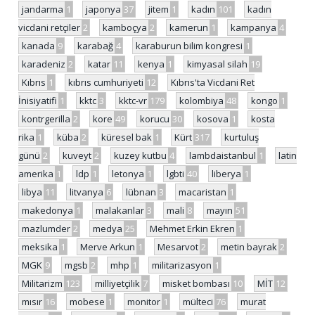
jandarma
1
japonya
37
jitem
1
kadın
101
kadın
vicdani retçiler
2
kamboçya
2
kamerun
1
kampanya
4
kanada
9
karabağ
4
karaburun bilim kongresi
1
karadeniz
2
katar
11
kenya
1
kimyasal silah
19
Kıbrıs
1
kıbrıs cumhuriyeti
12
Kıbrıs'ta Vicdani Ret
İnisiyatifi
1
kktc
3
kktc-vr
179
kolombiya
48
kongo
1
kontrgerilla
2
kore
49
korucu
30
kosova
1
kosta
rika
1
küba
2
küresel bak
1
Kürt
317
kurtuluş
günü
2
kuveyt
2
kuzey kutbu
4
lambdaistanbul
1
latin
amerika
1
ldp
1
letonya
1
lgbti
40
liberya
1
libya
11
litvanya
6
lübnan
3
macaristan
1
makedonya
1
malakanlar
3
mali
8
mayın
51
mazlumder
2
medya
25
Mehmet Erkin Ekren
1
meksika
1
Merve Arkun
1
Mesarvot
2
metin bayrak
2
MGK
9
mgsb
2
mhp
1
militarizasyon
1
Militarizm
123
milliyetçilik
7
misket bombası
10
MİT
12
mısır
16
mobese
1
monitor
1
mülteci
76
murat