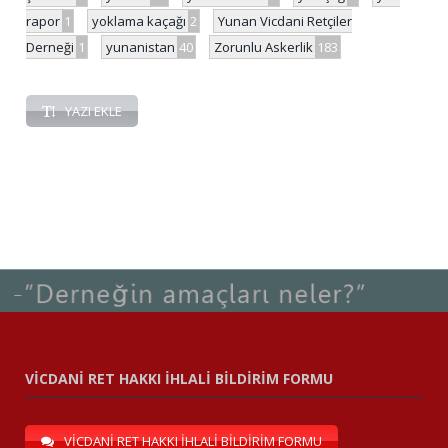
rapor
1
yoklama kaçağı
2
Yunan Vicdani Retçiler
Derneği
1
yunanistan
40
Zorunlu Askerlik
183
YAZI EKLE
VİCDANİ RET HAKKI İHLALİ BİLDİRİM FORMU
VİCDANİ RET HAKKI İHLALİ BİLDİRİM FORMU