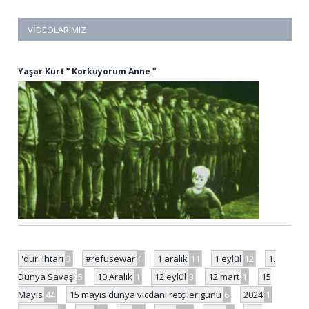
VIDEOLARIMIZ
Yaşar Kurt ” Korkuyorum Anne “
'dur' ihtarı
3
#refusewar
1
1 aralık
11
1 eylül
12
1.
Dünya Savaşı
5
10 Aralık
1
12 eylül
3
12 mart
1
15
Mayıs
44
15 mayıs dünya vicdani retçiler günü
6
2024
1