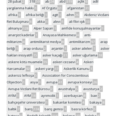
28 şubat
2
318
59
ab
24
abd
319
açlık
6
adil
yargılanma hakkı
1
Af Örgütü
61
afganistan
31
afrika
9
afrika birliği
1
agit
1
aihm
26
Akdeniz Vicdani
Ret Buluşması
6
akka
1
alevi
1
ali fikri ışık
13
almanya
128
Alper Sapan
1
amfide konuşulmayanlar
1
anarşist kadınlar
1
Anayasa Mahkemesi
4
anti-
militarizm
4
antimilitarist medya
8
antimilitarizm
97
arap
birliği
1
arap ordusu
2
arjantin
1
asker aileleri
1
asker
hakları inisiyatifi
15
asker kaçağı
31
asker uğurlama
18
askere kötü muamele
55
askeri cezaevi
4
Askeri
Harcamalar
92
askeri yargı
17
Askerlik Kanunu
1
askersiz lefkoşa
5
Association for Conscientious
Objection
1
asya
1
avrupa
41
avrupa konseyi
26
Avrupa Vicdani Ret Bürosu
2
avustralya
5
avusturya
2
AYİM
1
AYM
14
ayrımcılık
1
azerbaycan
8
bae
2
bahçeşehir üniversitesi
1
bakanlar komitesi
4
bakaya
8
baltık
7
barış
174
barış gemisi
1
basra körfezi
5
batoça
1
Bedelli Askerlik
114
belarus
13
belçika
6