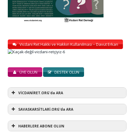
Vicdani Ret Hakkı ve Hakkın Kullanılması – Davut Erkan
ÜYE OLUN
DESTEK OLUN
VİCDANİRET.ORG'da ARA
SAVASKARSİTLARİ.ORG'da ARA
HABERLERE ABONE OLUN