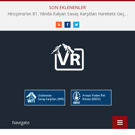
SON EKLENENLER
Hiroşima’nın 81. Yılında İtalyan Savaş Karşıtları Harekete Geçti: “Hatırlamak yeterli değil”
RSS
Facebook
Twitter
Navigate