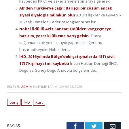
kaybeden PKK’lı ve asker anneleri bir araya gelerek...
AB’den Türkiye’ye çağrı: Barışçıl bir çözüm ancak
siyasi diyalogla mümkün olur
AB Dış İlişkiler ve Güvenlik
Yüksek Temsilcisi Federica Mogherini'nin bir...
Nobel ödüllü Aziz Sancar: Ödülden vazgeçmeye
hazırım, yeter ki ülkeme barış gelsin
"Barışı
sağlamanın bir yolu olsaydı yapardım, eğer onu
başarabilseydim Nobel'den...
İHD: 2016 yılında Bölge’deki çatışmalarda 451’i sivil,
1757 kişi hayatını kaybetti
İnsan Hakları Derneği (İHD),
Doğu ve Güney Doğu Anadolu bölgelerinde...
EKLEYEN
ADMIN
EKLENME TARIHI:
MAYIS 13, 2025
barış
İHD
Kürt
PAYLAŞ.
Facebook
Twitter
Emai