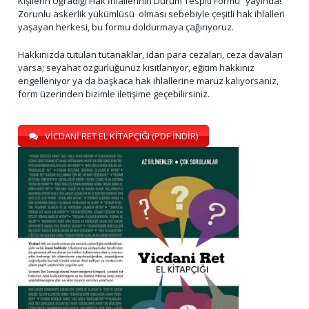
Kişilerin Uğradığı Hak İhlallerinin Durum Tespiti Formu” yayında!
Zorunlu askerlik yükümlüsü olması sebebiyle çeşitli hak ihlalleri
yaşayan herkesi, bu formu doldurmaya çağırıyoruz.
Hakkınızda tutulan tutanaklar, idari para cezaları, ceza davaları
varsa; seyahat özgürlüğünüz kısıtlanıyor, eğitim hakkınız
engelleniyor ya da başkaca hak ihlallerine maruz kalıyorsanız,
form üzerinden bizimle iletişime geçebilirsiniz.
VİCDANİ RET EL KİTAPÇIĞI (PDF İNDİR)