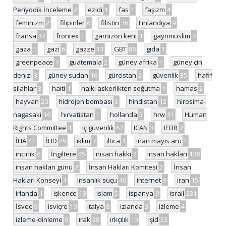
Periyodik İnceleme
2
ezidi
1
fas
1
faşizm
4
feminizm
2
filipinler
6
filistin
36
Finlandiya
9
fransa
37
frontex
1
garnizon kent
1
gayrimüslim
7
gaza
1
gazi
6
gazze
13
GBT
86
gıda
1
greenpeace
1
guatemala
2
güney afrika
1
güney çin
denizi
3
güney sudan
16
gürcistan
2
güvenlik
35
hafif
silahlar
3
haiti
1
halkı askerlikten soğutma
1
hamas
2
hayvan
20
hidrojen bombası
3
hindistan
12
hirosima-
nagasaki
16
hırvatistan
1
hollanda
5
hrw
31
Human
Rights Committee
1
iç güvenlik
67
ICAN
3
IFOR
2
İHA
41
İHD
29
iklim
7
iltica
1
inan mayıs aru
1
incirlik
6
İngiltere
45
insan hakkı
2
insan hakları
138
insan hakları günü
2
İnsan Hakları Komitesi
2
İnsan
Hakları Konseyi
1
insanlık suçu
10
internet
9
iran
15
irlanda
1
işkence
18
islam
5
ispanya
9
israil
231
İsveç
9
isviçre
10
italya
8
izlanda
3
izleme
4
izleme-dinleme
9
ırak
28
ırkçılık
10
ışid
53