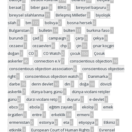
beraat
1
biber gazı
8
BİKG
1
bireysel başvuru
2
bireysel silahlanma
71
Birleşmiş Milletler
2
biyolojik
silah
1
bm
172
bolivya
2
bosna hersek
2
Bulgaristan
3
bulletin
14
bülten
11
burkina faso
1
burundi
2
çad
1
campaign
5
çarşı
1
çekya
1
cezaevi
1
cezaevleri
6
chp
1
çin
35
çınar koçgiri
doğan
3
CO
1
CO Watch
2
çocuk
150
Çocuk
askerler
45
connection e.V
7
conscientious objection
16
conscientious objection association
5
conscientious objection
right
1
conscientious objection watch
9
Danimarka
6
darbe
76
derin devlet
10
din
3
doğa
10
dövizli
askerlik
7
dünya barış günü
1
dünya vicdani retçiler
günü
2
dürzi vicdani retçi
3
duyuru
1
e-devlet
1
ebco
64
ebola
1
eğitim zayiatı
1
ekoloji
3
emek
örgütleri
1
eritre
1
erkeklik
18
ermeni
5
ermenistan
5
estonya
2
eta
5
etiyopya
4
Etkiniz
1
etkinlik
1
European Court of Human Rights
1
Evrensel