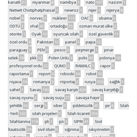
kanatlı
21
myanmar
8
namibya
1
nato
107
nazizm
1
Netiwit Chotiphatphaisal
1
newroz
1
nijer
1
nijerya
8
nobel
9
norveç
3
nükleer
113
OAC
9
obama
2
ODTÜ
1
ohal
43
ortadoğu
15
osman murat ülke
2
otorite
1
Oyak
10
oyuncak silah
4
özel güvenlik
11
özel ordu
4
Pakistan
12
panel
1
papa
12
paraguay
1
PEN
1
pesco
2
peşmerge
1
pınar
selek
18
pkk
12
Polen Ünlü
1
polis
43
polonya
10
profesyonel ordu
22
QUNO
2
RAMALC
1
rapor
5
raporlama
1
report
3
roboski
34
robot
15
rojava
39
romanya
3
röportaj
2
rusya
150
sağlık
1
sahel
1
Savaş
190
savaş karşıtı
420
savaş karşıtlığı
3
savaş oyunu
2
savaş suçu
77
savaşa hayır
1
şehitlik
56
sergi
1
siber
5
şiddetsizlik
45
şiir
4
Silah
- Yerli
162
silah projeleri
5
Silah ticareti
256
Silahlanma
114
şili
1
şiö
1
SIPRI
41
Sivil
İtaatsizlik
29
sivil ölüm
5
sığınma
1
sıkıyönetim
1