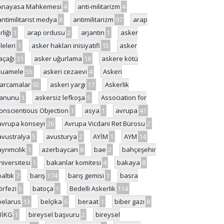
Anayasa Mahkemesi
4
anti-militarizm
4
antimilitarist medya
8
antimilitarizm
97
arap
rliği
1
arap ordusu
2
arjantin
1
asker
ileleri
1
asker hakları inisiyatifi
15
asker
açağı
31
asker uğurlama
18
askere kötü
uamele
55
askeri cezaevi
4
Askeri
arcamalar
92
askeri yargı
17
Askerlik
anunu
1
askersiz lefkoşa
5
Association for
onscientious Objection
1
asya
1
avrupa
41
avrupa konseyi
26
Avrupa Vicdani Ret Bürosu
2
avustralya
5
avusturya
2
AYİM
1
AYM
14
ayrımcılık
1
azerbaycan
8
bae
2
bahçeşehir
niversitesi
1
bakanlar komitesi
4
bakaya
8
baltık
7
barış
174
barış gemisi
1
basra
örfezi
5
batoça
1
Bedelli Askerlik
114
belarus
13
belçika
6
beraat
1
biber gazı
8
BİKG
1
bireysel başvuru
2
bireysel