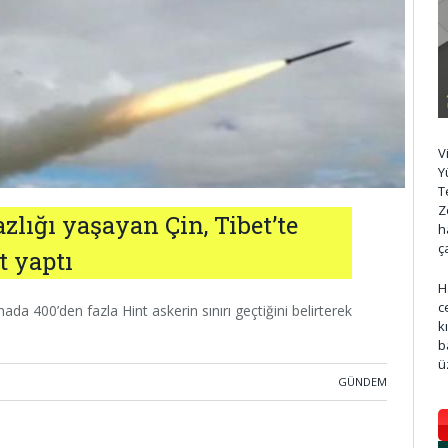
V
Y
T
Z
zlığı yaşayan Çin, Tibet’te
h
ç
t yaptı
H
c
mada 400’den fazla Hint askerin sınırı geçtiğini belirterek
k
b
ü
GÜNDEM