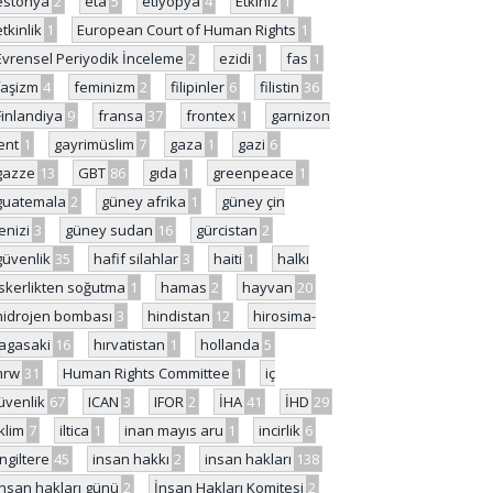
estonya
2
eta
5
etiyopya
4
Etkiniz
1
etkinlik
1
European Court of Human Rights
1
Evrensel Periyodik İnceleme
2
ezidi
1
fas
1
faşizm
4
feminizm
2
filipinler
6
filistin
36
Finlandiya
9
fransa
37
frontex
1
garnizon
ent
1
gayrimüslim
7
gaza
1
gazi
6
gazze
13
GBT
86
gıda
1
greenpeace
1
guatemala
2
güney afrika
1
güney çin
enizi
3
güney sudan
16
gürcistan
2
güvenlik
35
hafif silahlar
3
haiti
1
halkı
skerlikten soğutma
1
hamas
2
hayvan
20
hidrojen bombası
3
hindistan
12
hirosima-
agasaki
16
hırvatistan
1
hollanda
5
hrw
31
Human Rights Committee
1
iç
üvenlik
67
ICAN
3
IFOR
2
İHA
41
İHD
29
iklim
7
iltica
1
inan mayıs aru
1
incirlik
6
İngiltere
45
insan hakkı
2
insan hakları
138
insan hakları günü
2
İnsan Hakları Komitesi
2