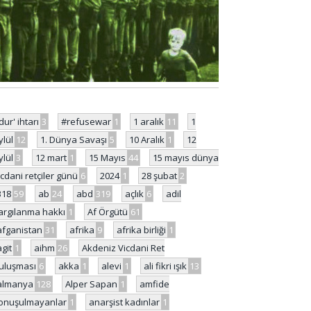
'dur' ihtarı
3
#refusewar
1
1 aralık
11
1
ylül
12
1. Dünya Savaşı
5
10 Aralık
1
12
ylül
3
12 mart
1
15 Mayıs
44
15 mayıs dünya
icdani retçiler günü
6
2024
1
28 şubat
2
318
59
ab
24
abd
319
açlık
6
adil
argılanma hakkı
1
Af Örgütü
61
afganistan
31
afrika
9
afrika birliği
1
agit
1
aihm
26
Akdeniz Vicdani Ret
uluşması
6
akka
1
alevi
1
ali fikri ışık
13
almanya
128
Alper Sapan
1
amfide
onuşulmayanlar
1
anarşist kadınlar
1