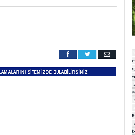
Facebook
Twitter
Email
e
e
v
y
B
k