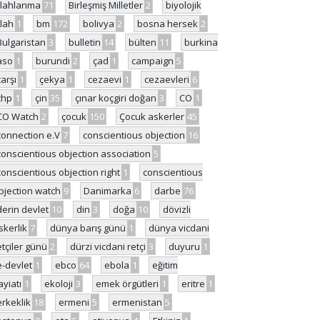
ilahlanma
71
Birleşmiş Milletler
2
biyolojik
ilah
1
bm
172
bolivya
2
bosna hersek
2
Bulgaristan
3
bulletin
14
bülten
11
burkina
aso
1
burundi
2
çad
1
campaign
5
çarşı
1
çekya
1
cezaevi
1
cezaevleri
6
chp
1
çin
35
çınar koçgiri doğan
3
CO
1
CO Watch
2
çocuk
150
Çocuk askerler
45
connection e.V
7
conscientious objection
16
conscientious objection association
5
conscientious objection right
1
conscientious
bjection watch
9
Danimarka
6
darbe
76
derin devlet
10
din
3
doğa
10
dövizli
skerlik
7
dünya barış günü
1
dünya vicdani
etçiler günü
2
dürzi vicdani retçi
3
duyuru
1
e-devlet
1
ebco
64
ebola
1
eğitim
ayiatı
1
ekoloji
3
emek örgütleri
1
eritre
1
erkeklik
18
ermeni
5
ermenistan
5