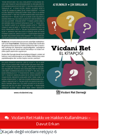
Vicdani Ret Hakkı ve Hakkın Kullanılması –
Davut Erkan