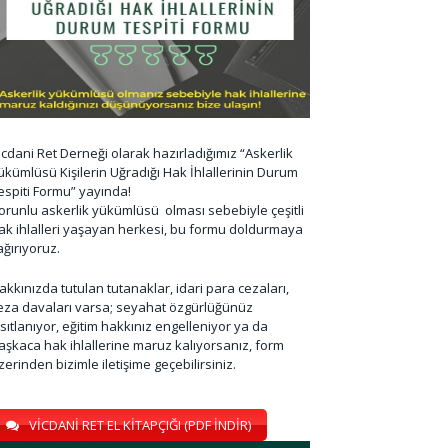
icdani Ret Derneği olarak hazırladığımız “Askerlik
ükümlüsü Kişilerin Uğradığı Hak İhlallerinin Durum
espiti Formu” yayında!
orunlu askerlik yükümlüsü olması sebebiyle çeşitli
ak ihlalleri yaşayan herkesi, bu formu doldurmaya
ağırıyoruz.
akkınızda tutulan tutanaklar, idari para cezaları,
eza davaları varsa; seyahat özgürlüğünüz
ısıtlanıyor, eğitim hakkınız engelleniyor ya da
aşkaca hak ihlallerine maruz kalıyorsanız, form
zerinden bizimle iletişime geçebilirsiniz.
VİCDANİ RET EL KİTAPÇIĞI (PDF İNDİR)