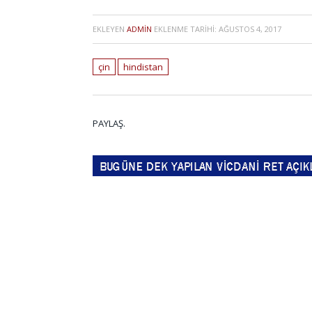
EKLEYEN
ADMIN
EKLENME TARIHI:
AĞUSTOS 4, 2017
çin
hindistan
PAYLAŞ.