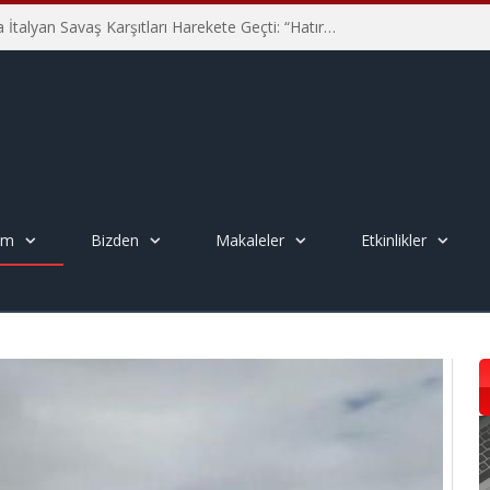
Hiroşima’nın 81. Yılında İtalyan Savaş Karşıtları Harekete Geçti: “Hatırlamak yeterli değil”
em
Bizden
Makaleler
Etkinlikler