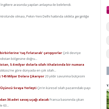
 İngiltere arasında yapılan anlaşma ile belirlendi.
ntrolünde olması, Pekin-Yeni Delhi hattında sıklıkla gerginliğe
birbirlerine ‘taş fırlatarak’ çatışıyorlar
Çinli devriye
ndistan bölgesine doğru...
an, 5.6 milyar dolarla silah ithalatında bir numara
stitüsü'ne göre dünyada en çok silah...
 145 Milyar Dolara Çıkarıyor
20 yıldır savunma bütçesini
Y
k Üçüncü Sıraya Yerleşti
Çin'in küresel silah pazarındaki payı
dan 36 adet savaş uçağı alacak
Fransa basınında çıkan
 63...