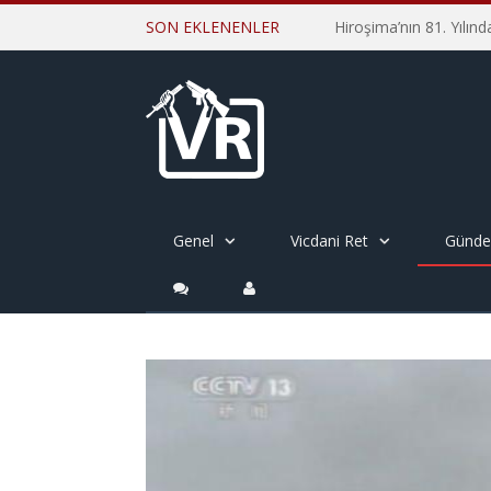
SON EKLENENLER
Genel
Vicdani Ret
Günd