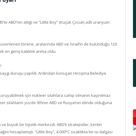
5’te ABD’nin attığı ve “Little Boy” (Küçük Çocuk) adlı uranyum
 düzenlenen törene, aralarında ABD ve İsrail’in de bulunduğu 120
ek en geniş katılımlı anma oldu.
’
ık saygı duruşu yapıldı. Ardından konuşan Hiroşima Belediye
i koruyabilmek için nükleer silahlara sahip olmanın kaçınılmaz
eer silahların yüzde 90’ının ABD ve Rusya’nın elinde olduğuna
ve büyük bir lojistik merkezdi. ABD’li stratejistler, kentin
nı hesaplamıştı. “Little Boy”, 4.000°C sıcaklıkta bir ısı dalgası