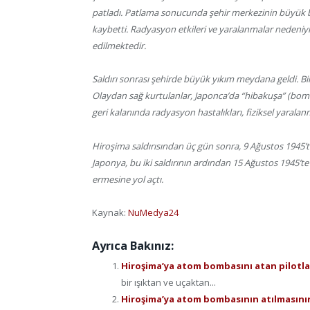
patladı. Patlama sonucunda şehir merkezinin büyük bir 
kaybetti. Radyasyon etkileri ve yaralanmalar nedeniyl
edilmektedir.
Saldırı sonrası şehirde büyük yıkım meydana geldi. Bi
Olaydan sağ kurtulanlar, Japonca’da “hibakuşa” (bombay
geri kalanında radyasyon hastalıkları, fiziksel yara
Hiroşima saldırısından üç gün sonra, 9 Ağustos 1945’t
Japonya, bu iki saldırının ardından 15 Ağustos 1945’te
ermesine yol açtı.
Kaynak:
NuMedya24
Ayrıca Bakınız:
Hiroşima’ya atom bombasını atan pilotl
bir ışıktan ve uçaktan...
Hiroşima’ya atom bombasının atılmasın