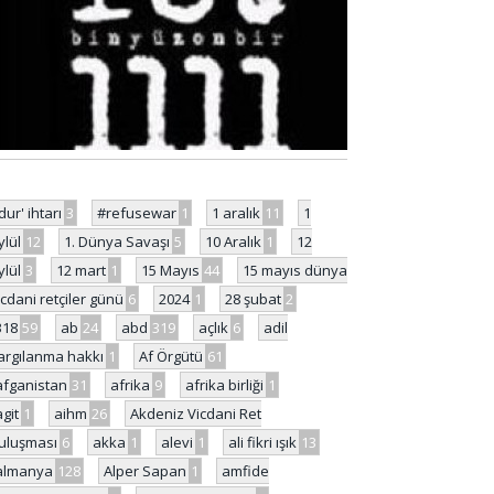
'dur' ihtarı
3
#refusewar
1
1 aralık
11
1
ylül
12
1. Dünya Savaşı
5
10 Aralık
1
12
ylül
3
12 mart
1
15 Mayıs
44
15 mayıs dünya
icdani retçiler günü
6
2024
1
28 şubat
2
318
59
ab
24
abd
319
açlık
6
adil
argılanma hakkı
1
Af Örgütü
61
afganistan
31
afrika
9
afrika birliği
1
agit
1
aihm
26
Akdeniz Vicdani Ret
uluşması
6
akka
1
alevi
1
ali fikri ışık
13
almanya
128
Alper Sapan
1
amfide