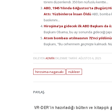
töreni düzenlendi. 350 bin nüfuslu kentte...
ABD, 1945 Yılında 6 Ağustos’ta (Bugün) 
Attı: Yüzbinlerce İnsan Öldü
ABD, bomba k
baskınını...
Hiroşima’ya gidecek ilk ABD Başkanı da ö
Başkanı Obama, bu ay sonunda gideceği Japony
Atom bombası atılmasının 72’nci yıldönüm
Başkanı, "Bu cehennem geçmişte kalmadı. Nükl
EKLEYEN
ADMIN
EKLENME TARIHI:
AĞUSTOS 6, 2025
hirosima-nagasaki
nükleer
PAYLAŞ.