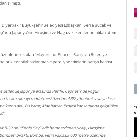
n silmişti.
Diyarbakır Büyükşehir Belediyesi Eşbaşkanı Serra Bucak ve
şı’nda Japonya’nın Hiroşima ve Nagazaki kentlerine atılan atom
düzenlenecek olan “Mayors for Peace – Barış İçin Belediye
kte nükleer silahsızlanma ve yerel yönetimlerin barışa katkısı
evletleri ile Japonya arasında Pasifik Cephesi’nde yoğun
en teslim olmayı reddetmesi üzerine, ABD yönetimi savaşın kısa
ma kararı aldı. Bu karar, Manhattan Projesi kapsamında geliştirilen
“
V
di.
ait B-29 tipi “Enola Gay” adlı bombardıman uçağı, Hiroşima
m bombası bıraktı. Bomba, yerin yaklaşık 600 metre üzerinde