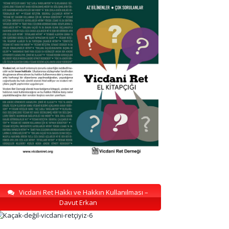
Vicdani Ret Hakkı ve Hakkın Kullanılması –
Davut Erkan