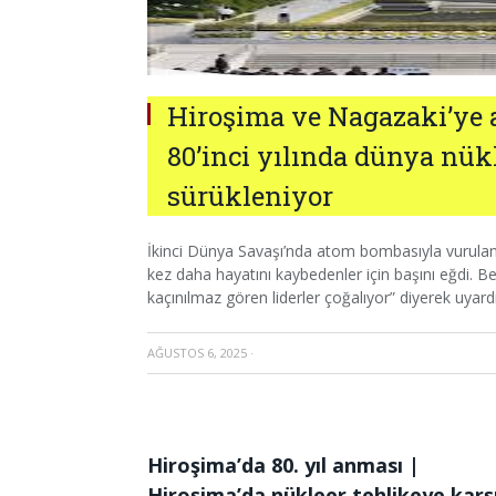
Hiroşima ve Nagazaki’ye 
80’inci yılında dünya nü
sürükleniyor
İkinci Dünya Savaşı’nda atom bombasıyla vurulan H
kez daha hayatını kaybedenler için başını eğdi. B
kaçınılmaz gören liderler çoğalıyor” diyerek uyardı
AĞUSTOS 6, 2025
·
Hiroşima’da 80. yıl anması |
Hiroşima’da nükleer tehlikeye karşı