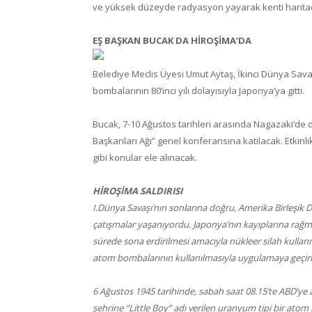
ve yüksek düzeyde radyasyon yayarak kenti haritada
EŞ BAŞKAN BUCAK DA HİROŞİMA’DA
Belediye Meclis Üyesi Umut Aytaş, İkinci Dünya Sava
bombalarının 80’inci yılı dolayısıyla Japonya’ya gitti.
Bucak, 7-10 Ağustos tarihleri arasında Nagazaki’de 
Başkanları Ağı” genel konferansına katılacak. Etkinli
gibi konular ele alınacak.
HİROŞİMA SALDIRISI
I.Dünya Savaşı’nın sonlarına doğru, Amerika Birleşik D
çatışmalar yaşanıyordu. Japonya’nın kayıplarına rağm
sürede sona erdirilmesi amacıyla nükleer silah kullan
atom bombalarının kullanılmasıyla uygulamaya geçiril
6 Ağustos 1945 tarihinde, sabah saat 08.15’te ABD’ye 
şehrine “Little Boy” adı verilen uranyum tipi bir ato