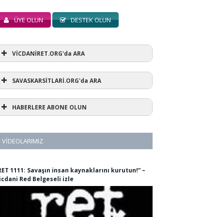
ÜYE OLUN
DESTEK OLUN
VİCDANİRET.ORG'da ARA
SAVASKARSİTLARİ.ORG'da ARA
HABERLERE ABONE OLUN
VIDEOLARIMIZ
RET 1111: Savaşın insan kaynaklarını kurutun!” –
icdani Red Belgeseli izle