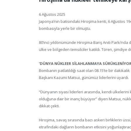
6 Ağustos 2025
Japonya’nın batısındaki Hiroşima kenti, 6 Ağustos 194
bombasıyla yerle bir olmuştu.
80’inci yıldönümünde Hiroşima Barış Anıtı Parkı’nda
ülke ve bölgeden temsilciler katıldı. Tören, şimdiye d
‘DÜNYA NÜKLEER SİLAHLANMAYA SÜRÜKLENİYOR
Bombanın patlatıldığı saat olan 08.15’te bir dakikal
Başkanı Kazumi Matsui, günümüz liderlerini uyardı.
“Dünyanın siyasi liderleri arasında, kendi ülkelerin
olduğuna dair bir inanç büyüyor” diyen Matsui, nükl
dikkat çekti.
Hiroşima, savaş sırasında bazı askeri birliklerin üssü 
etrafındaki dağların bombanın etkisini yoğunlaştıracağı