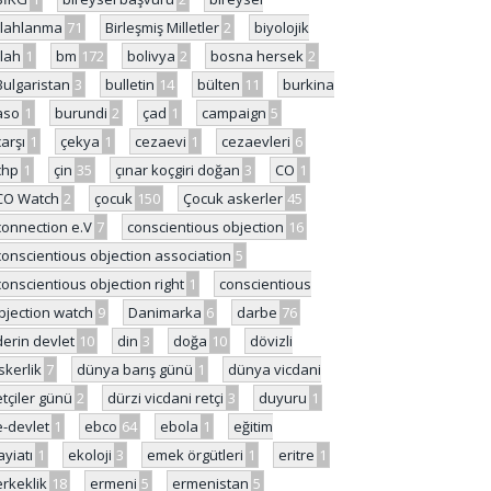
ilahlanma
71
Birleşmiş Milletler
2
biyolojik
ilah
1
bm
172
bolivya
2
bosna hersek
2
Bulgaristan
3
bulletin
14
bülten
11
burkina
aso
1
burundi
2
çad
1
campaign
5
çarşı
1
çekya
1
cezaevi
1
cezaevleri
6
chp
1
çin
35
çınar koçgiri doğan
3
CO
1
CO Watch
2
çocuk
150
Çocuk askerler
45
connection e.V
7
conscientious objection
16
conscientious objection association
5
conscientious objection right
1
conscientious
bjection watch
9
Danimarka
6
darbe
76
derin devlet
10
din
3
doğa
10
dövizli
skerlik
7
dünya barış günü
1
dünya vicdani
etçiler günü
2
dürzi vicdani retçi
3
duyuru
1
e-devlet
1
ebco
64
ebola
1
eğitim
ayiatı
1
ekoloji
3
emek örgütleri
1
eritre
1
erkeklik
18
ermeni
5
ermenistan
5