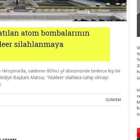
atılan atom bombalarının
kleer silahlanmaya
V
Y
T
Z
iroşima’da, saldırının 80’inci yıl dönümünde binlerce kişi bir
h
elediye Başkanı Matsui, “Nükleer silahlara sahip olmayı
ç
.
H
c
GÜNDEM
k
b
ü
 uyarı