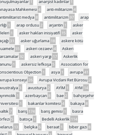
onuşulmayanlar
1
anarşist kadınlar
1
Anayasa Mahkemesi
4
anti-militarizm
4
antimilitarist medya
8
antimilitarizm
97
arap
rliği
1
arap ordusu
2
arjantin
1
asker
ileleri
1
asker hakları inisiyatifi
15
asker
açağı
31
asker uğurlama
18
askere kötü
uamele
55
askeri cezaevi
4
Askeri
arcamalar
92
askeri yargı
17
Askerlik
anunu
1
askersiz lefkoşa
5
Association for
onscientious Objection
1
asya
1
avrupa
41
avrupa konseyi
26
Avrupa Vicdani Ret Bürosu
2
avustralya
5
avusturya
2
AYİM
1
AYM
14
ayrımcılık
1
azerbaycan
8
bae
2
bahçeşehir
niversitesi
1
bakanlar komitesi
4
bakaya
8
baltık
7
barış
174
barış gemisi
1
basra
örfezi
5
batoça
1
Bedelli Askerlik
114
belarus
13
belçika
6
beraat
1
biber gazı
8
BİKG
1
bireysel başvuru
2
bireysel