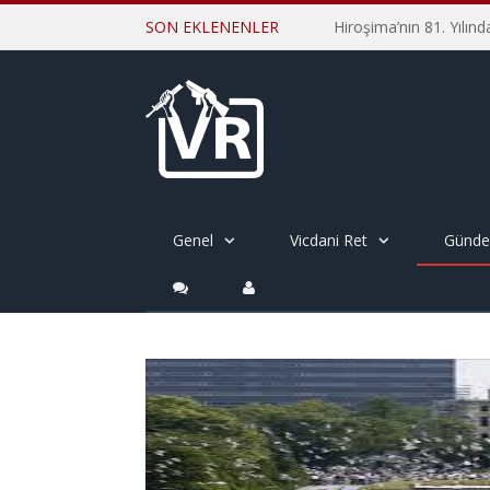
SON EKLENENLER
Genel
Vicdani Ret
Günd