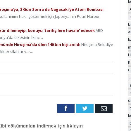
k
Hiroşima’ya, 3 Gün Sonra da Nagasaki’ye Atom Bombası
ullanımını haklı göstermek için Japonya'nın Pearl Harbor
bi
zür dilemeyip, konuyu ‘tarihçilere havale’ edecek
ABD
a
a'da ülkesinin İkinci...
k
ünde Hiroşima’da ölen 140 bin kişi anıldı
Hiroşima Belediye
m
eer silahlar var...
H
K
C
ü
Facebook
Twitter
Email
k