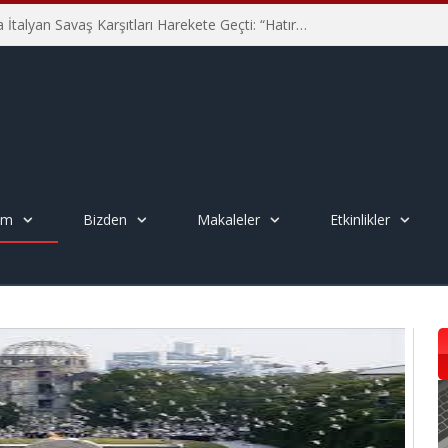
Hiroşima’nın 81. Yılında İtalyan Savaş Karşıtları Harekete Geçti: “Hatırlamak yeterli değil”
em
Bizden
Makaleler
Etkinlikler