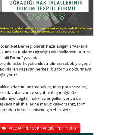
icdani Ret Derneği olarak hazırladığımız “Askerlik
ükümlüsü Kişilerin Uğradığı Hak İhlallerinin Durum
espiti Formu” yayında!
orunlu askerlik yükümlüsü olması sebebiyle çeşitli
ak ihlalleri yaşayan herkesi, bu formu doldurmaya
ağırıyoruz.
akkınızda tutulan tutanaklar, idari para cezaları,
eza davaları varsa; seyahat özgürlüğünüz
ısıtlanıyor, eğitim hakkınız engelleniyor ya da
aşkaca hak ihlallerine maruz kalıyorsanız, form
zerinden bizimle iletişime geçebilirsiniz.
VİCDANİ RET EL KİTAPÇIĞI (PDF İNDİR)