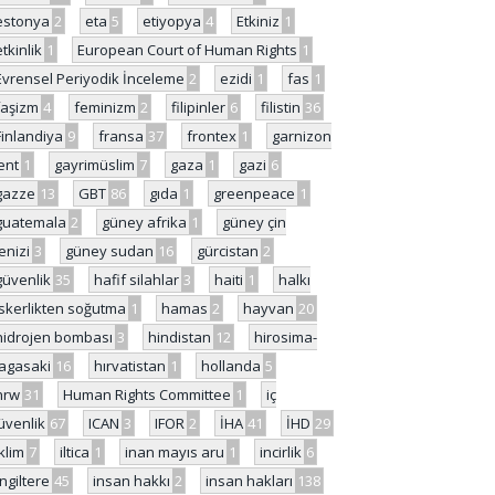
estonya
2
eta
5
etiyopya
4
Etkiniz
1
etkinlik
1
European Court of Human Rights
1
Evrensel Periyodik İnceleme
2
ezidi
1
fas
1
faşizm
4
feminizm
2
filipinler
6
filistin
36
Finlandiya
9
fransa
37
frontex
1
garnizon
ent
1
gayrimüslim
7
gaza
1
gazi
6
gazze
13
GBT
86
gıda
1
greenpeace
1
guatemala
2
güney afrika
1
güney çin
enizi
3
güney sudan
16
gürcistan
2
güvenlik
35
hafif silahlar
3
haiti
1
halkı
skerlikten soğutma
1
hamas
2
hayvan
20
hidrojen bombası
3
hindistan
12
hirosima-
agasaki
16
hırvatistan
1
hollanda
5
hrw
31
Human Rights Committee
1
iç
üvenlik
67
ICAN
3
IFOR
2
İHA
41
İHD
29
iklim
7
iltica
1
inan mayıs aru
1
incirlik
6
İngiltere
45
insan hakkı
2
insan hakları
138