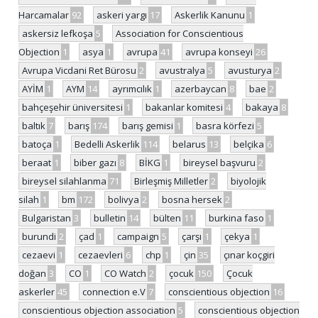
Harcamalar
92
askeri yargı
17
Askerlik Kanunu
1
askersiz lefkoşa
5
Association for Conscientious
Objection
1
asya
1
avrupa
41
avrupa konseyi
26
Avrupa Vicdani Ret Bürosu
2
avustralya
5
avusturya
2
AYİM
1
AYM
14
ayrımcılık
1
azerbaycan
8
bae
2
bahçeşehir üniversitesi
1
bakanlar komitesi
4
bakaya
8
baltık
7
barış
174
barış gemisi
1
basra körfezi
5
batoça
1
Bedelli Askerlik
114
belarus
13
belçika
6
beraat
1
biber gazı
8
BİKG
1
bireysel başvuru
2
bireysel silahlanma
71
Birleşmiş Milletler
2
biyolojik
silah
1
bm
172
bolivya
2
bosna hersek
2
Bulgaristan
3
bulletin
14
bülten
11
burkina faso
1
burundi
2
çad
1
campaign
5
çarşı
1
çekya
1
cezaevi
1
cezaevleri
6
chp
1
çin
35
çınar koçgiri
doğan
3
CO
1
CO Watch
2
çocuk
150
Çocuk
askerler
45
connection e.V
7
conscientious objection
16
conscientious objection association
5
conscientious objection