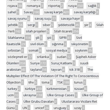
rojava
39
romanya
3
röportaj
2
rusya
150
sağlık
1
sahel
1
Savaş
190
savaş karşıtı
420
savaş karşıtlığı
3
savaş oyunu
2
savaş suçu
77
savaşa hayır
1
şehitlik
56
sergi
1
siber
5
şiddetsizlik
45
şiir
4
Silah
- Yerli
162
silah projeleri
5
Silah ticareti
256
Silahlanma
114
şili
1
şiö
1
SIPRI
41
Sivil
İtaatsizlik
29
sivil ölüm
5
sığınma
1
sıkıyönetim
1
sırbistan
1
somali
8
sosyal medya
8
soykırım
15
sözleşmeli er
17
srilanka
2
sudan
12
Şüpheli Asker
Ölümleri
358
Suriye
172
Suruç Katliamı
1
suudi
arabistan
45
tayland
16
tayvan
4
tck 318
1
The
Multiplier Effect Of The Violation Of The Right To Conscientious
Objection
1
tihv
5
toma
2
TSK
188
tunus
1
turkey
2
türkiye
410
türkmenistan
2
tüsiad
6
ucm
10
ukrayna
118
Ulke Group Cases
1
Ülke Group of
Cases
1
Ülke Grubu Davaları
2
Uluslararası Vicdani Ret
Günü
1
UN
1
unicef
26
uruguay
1
uzay
1