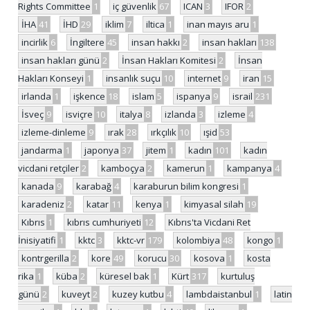
Rights Committee
1
iç güvenlik
67
ICAN
3
IFOR
2
İHA
41
İHD
29
iklim
7
iltica
1
inan mayıs aru
1
incirlik
6
İngiltere
45
insan hakkı
2
insan hakları
138
insan hakları günü
2
İnsan Hakları Komitesi
2
İnsan
Hakları Konseyi
1
insanlık suçu
10
internet
9
iran
15
irlanda
1
işkence
18
islam
5
ispanya
9
israil
231
İsveç
9
isviçre
10
italya
8
izlanda
3
izleme
4
izleme-dinleme
9
ırak
28
ırkçılık
10
ışid
53
jandarma
1
japonya
37
jitem
1
kadın
101
kadın
vicdani retçiler
2
kamboçya
2
kamerun
1
kampanya
4
kanada
9
karabağ
4
karaburun bilim kongresi
1
karadeniz
2
katar
11
kenya
1
kimyasal silah
19
Kıbrıs
1
kıbrıs cumhuriyeti
12
Kıbrıs'ta Vicdani Ret
İnisiyatifi
1
kktc
3
kktc-vr
179
kolombiya
48
kongo
1
kontrgerilla
2
kore
49
korucu
30
kosova
1
kosta
rika
1
küba
2
küresel bak
1
Kürt
317
kurtuluş
günü
2
kuveyt
2
kuzey kutbu
4
lambdaistanbul
1
latin