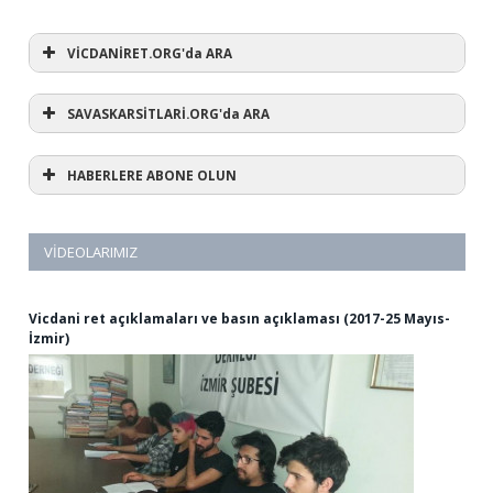
VİCDANİRET.ORG'da ARA
SAVASKARSİTLARİ.ORG'da ARA
HABERLERE ABONE OLUN
VIDEOLARIMIZ
Vicdani ret açıklamaları ve basın açıklaması (2017-25 Mayıs-
İzmir)