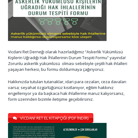
Vicdani Ret Derneği olarak hazırladığımız “Askerlik Yükümlüsü
Kişilerin Uğradığı Hak İhlallerinin Durum Tespiti Formu” yayında!
Zorunlu askerlik yükümlüsü olması sebebiyle çeşitli hak ihlalleri
yaşayan herkesi, bu formu doldurmaya çağırıyoruz.
Hakkınızda tutulan tutanaklar, idari para cezaları, ceza davaları
varsa; seyahat özgürlüğünüz kısıtlanıyor, eğitim hakkınız
engelleniyor ya da başkaca hak ihlallerine maruz kalıyorsanız,
form üzerinden bizimle iletişime geçebilirsiniz.
VİCDANİ RET EL KİTAPÇIĞI (PDF İNDİR)