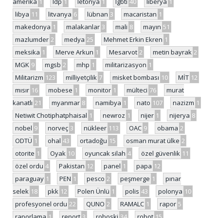
amerika
1
ldp
1
letonya
1
lgbti
40
liberya
1
libya
11
litvanya
6
lübnan
3
macaristan
1
makedonya
1
malakanlar
3
mali
8
mayın
51
mazlumder
2
medya
25
Mehmet Erkin Ekren
1
meksika
1
Merve Arkun
1
Mesarvot
2
metin bayrak
2
MGK
9
mgsb
2
mhp
1
militarizasyon
1
Militarizm
123
milliyetçilik
7
misket bombası
10
MİT
12
mısır
16
mobese
1
monitor
1
mülteci
76
murat
kanatlı
21
myanmar
8
namibya
1
nato
107
nazizm
1
Netiwit Chotiphatphaisal
1
newroz
1
nijer
1
nijerya
8
nobel
9
norveç
3
nükleer
113
OAC
9
obama
2
ODTÜ
1
ohal
43
ortadoğu
15
osman murat ülke
2
otorite
1
Oyak
10
oyuncak silah
4
özel güvenlik
11
özel ordu
4
Pakistan
12
panel
1
papa
12
paraguay
1
PEN
1
pesco
2
peşmerge
1
pınar
selek
18
pkk
12
Polen Ünlü
1
polis
43
polonya
10
profesyonel ordu
22
QUNO
2
RAMALC
1
rapor
5
raporlama
1
report
3
roboski
34
robot
15