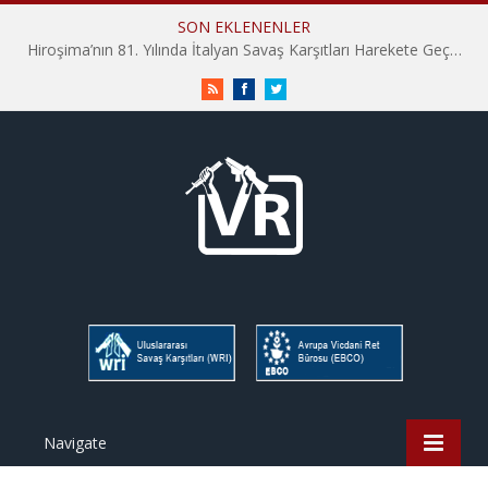
SON EKLENENLER
Hiroşima’nın 81. Yılında İtalyan Savaş Karşıtları Harekete Geçti: “Hatırlamak yeterli değil”
RSS
Facebook
Twitter
Navigate