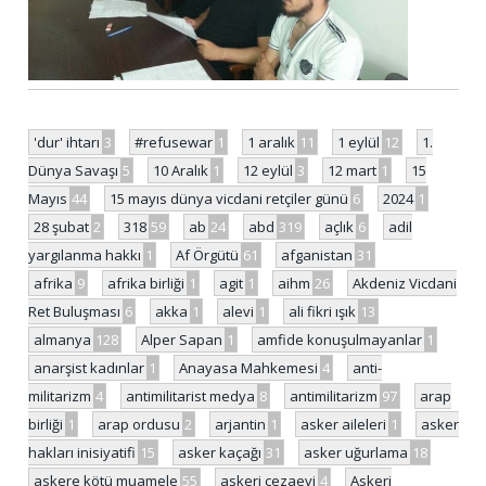
'dur' ihtarı
3
#refusewar
1
1 aralık
11
1 eylül
12
1.
Dünya Savaşı
5
10 Aralık
1
12 eylül
3
12 mart
1
15
Mayıs
44
15 mayıs dünya vicdani retçiler günü
6
2024
1
28 şubat
2
318
59
ab
24
abd
319
açlık
6
adil
yargılanma hakkı
1
Af Örgütü
61
afganistan
31
afrika
9
afrika birliği
1
agit
1
aihm
26
Akdeniz Vicdani
Ret Buluşması
6
akka
1
alevi
1
ali fikri ışık
13
almanya
128
Alper Sapan
1
amfide konuşulmayanlar
1
anarşist kadınlar
1
Anayasa Mahkemesi
4
anti-
militarizm
4
antimilitarist medya
8
antimilitarizm
97
arap
birliği
1
arap ordusu
2
arjantin
1
asker aileleri
1
asker
hakları inisiyatifi
15
asker kaçağı
31
asker uğurlama
18
askere kötü muamele
55
askeri cezaevi
4
Askeri