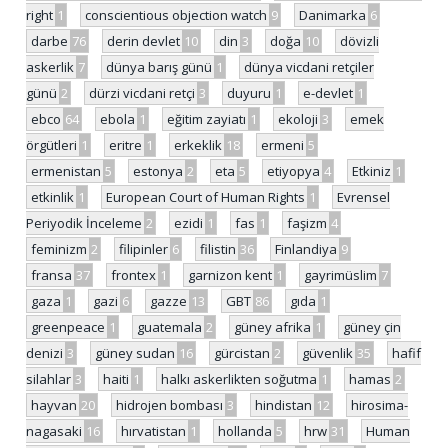
right
1
conscientious objection watch
9
Danimarka
6
darbe
76
derin devlet
10
din
3
doğa
10
dövizli
askerlik
7
dünya barış günü
1
dünya vicdani retçiler
günü
2
dürzi vicdani retçi
3
duyuru
1
e-devlet
1
ebco
64
ebola
1
eğitim zayiatı
1
ekoloji
3
emek
örgütleri
1
eritre
1
erkeklik
18
ermeni
5
ermenistan
5
estonya
2
eta
5
etiyopya
4
Etkiniz
1
etkinlik
1
European Court of Human Rights
1
Evrensel
Periyodik İnceleme
2
ezidi
1
fas
1
faşizm
4
feminizm
2
filipinler
6
filistin
36
Finlandiya
9
fransa
37
frontex
1
garnizon kent
1
gayrimüslim
7
gaza
1
gazi
6
gazze
13
GBT
86
gıda
1
greenpeace
1
guatemala
2
güney afrika
1
güney çin
denizi
3
güney sudan
16
gürcistan
2
güvenlik
35
hafif
silahlar
3
haiti
1
halkı askerlikten soğutma
1
hamas
2
hayvan
20
hidrojen bombası
3
hindistan
12
hirosima-
nagasaki
16
hırvatistan
1
hollanda
5
hrw
31
Human