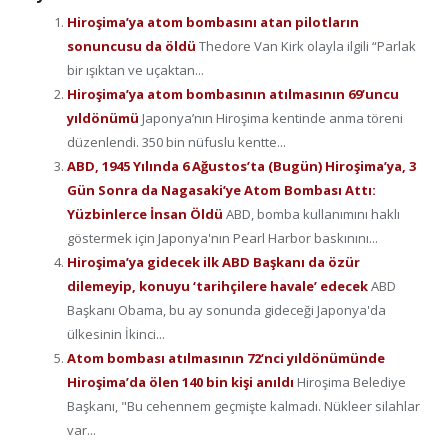
Hiroşima’ya atom bombasını atan pilotların
sonuncusu da öldü
Thedore Van Kirk olayla ilgili “Parlak
bir ışıktan ve uçaktan...
Hiroşima’ya atom bombasının atılmasının 69’uncu
yıldönümü
Japonya’nın Hiroşima kentinde anma töreni
düzenlendi. 350 bin nüfuslu kentte...
ABD, 1945 Yılında 6 Ağustos’ta (Bugün) Hiroşima’ya, 3
Gün Sonra da Nagasaki’ye Atom Bombası Attı:
Yüzbinlerce İnsan Öldü
ABD, bomba kullanımını haklı
göstermek için Japonya'nın Pearl Harbor baskınını...
Hiroşima’ya gidecek ilk ABD Başkanı da özür
dilemeyip, konuyu ‘tarihçilere havale’ edecek
ABD
Başkanı Obama, bu ay sonunda gideceği Japonya'da
ülkesinin İkinci...
Atom bombası atılmasının 72’nci yıldönümünde
Hiroşima’da ölen 140 bin kişi anıldı
Hiroşima Belediye
Başkanı, "Bu cehennem geçmişte kalmadı. Nükleer silahlar
var...