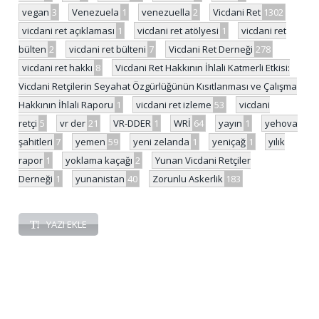
vegan
3
Venezuela
1
venezuella
2
Vicdani Ret
1302
vicdani ret açıklaması
1
vicdani ret atölyesi
1
vicdani ret
bülten
2
vicdani ret bülteni
7
Vicdani Ret Derneği
278
vicdani ret hakkı
8
Vicdani Ret Hakkının İhlali Katmerli Etkisi:
Vicdani Retçilerin Seyahat Özgürlüğünün Kısıtlanması ve Çalışma
Hakkının İhlali Raporu
1
vicdani ret izleme
53
vicdani
retçi
5
vr der
21
VR-DDER
1
WRİ
64
yayın
1
yehova
şahitleri
7
yemen
59
yeni zelanda
1
yeniçağ
1
yılık
rapor
1
yoklama kaçağı
2
Yunan Vicdani Retçiler
Derneği
1
yunanistan
40
Zorunlu Askerlik
183
YAZI EKLE