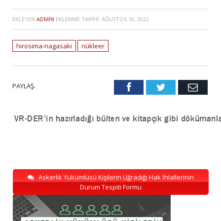
EKLEYEN
ADMIN
EKLENME TARIHI:
AĞUSTOS 10, 2022
hirosima-nagasaki
nükleer
PAYLAŞ.
Facebook
Twitter
Emai
Askerlik Yükümlüsü Kişilerin Uğradığı Hak İhlallerinin
Durum Tespiti Formu