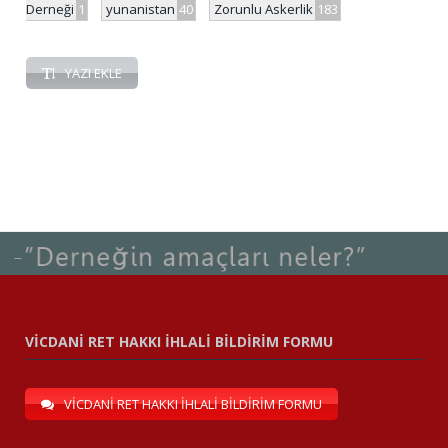
Derneği
1
yunanistan
40
Zorunlu Askerlik
183
YAZI EKLE
VİCDANİ RET HAKKI İHLALİ BİLDİRİM FORMU
VİCDANİ RET HAKKI İHLALİ BİLDİRİM FORMU