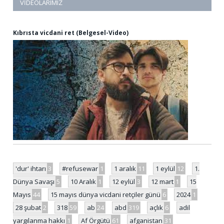
VIDEOLARIMIZ
Kıbrısta vicdani ret (Belgesel-Video)
'dur' ihtarı
3
#refusewar
1
1 aralık
11
1 eylül
12
1.
Dünya Savaşı
5
10 Aralık
1
12 eylül
3
12 mart
1
15
Mayıs
44
15 mayıs dünya vicdani retçiler günü
6
2024
1
28 şubat
2
318
59
ab
24
abd
319
açlık
6
adil
yargılanma hakkı
1
Af Örgütü
61
afganistan
31