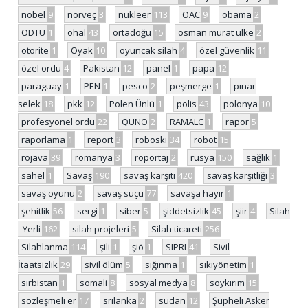
nobel
9
norveç
3
nükleer
113
OAC
9
obama
2
ODTÜ
1
ohal
43
ortadoğu
15
osman murat ülke
2
otorite
1
Oyak
10
oyuncak silah
4
özel güvenlik
11
özel ordu
4
Pakistan
12
panel
1
papa
12
paraguay
1
PEN
1
pesco
2
peşmerge
1
pınar
selek
18
pkk
12
Polen Ünlü
1
polis
43
polonya
10
profesyonel ordu
22
QUNO
2
RAMALC
1
rapor
5
raporlama
1
report
3
roboski
34
robot
15
rojava
39
romanya
3
röportaj
2
rusya
150
sağlık
1
sahel
1
Savaş
190
savaş karşıtı
420
savaş karşıtlığı
3
savaş oyunu
2
savaş suçu
77
savaşa hayır
1
şehitlik
56
sergi
1
siber
5
şiddetsizlik
45
şiir
4
Silah
- Yerli
162
silah projeleri
5
Silah ticareti
256
Silahlanma
114
şili
1
şiö
1
SIPRI
41
Sivil
İtaatsizlik
29
sivil ölüm
5
sığınma
1
sıkıyönetim
1
sırbistan
1
somali
8
sosyal medya
8
soykırım
15
sözleşmeli er
17
srilanka
2
sudan
12
Şüpheli Asker