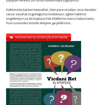
yaşayan herkesi, bu formu doldurmaya çağırıyoruz.
Hakkınızda tutulan tutanaklar, idari para cezaları, ceza davaları
varsa; seyahat özgürlüğünüz kısıtlanıyor, eğitim hakkınız
engelleniyor ya da başkaca hak ihlallerine maruz kalıyorsanız,
form üzerinden bizimle iletişime geçebilirsiniz.
VİCDANİ RET EL KİTAPÇIĞI (PDF İNDİR)