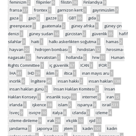
feminizm
2
filipinler
6
filistin
36
Finlandiya
9
fransa
37
frontex
1
garnizon kent
1
gayrimüslim
7
gaza
1
gazi
6
gazze
13
GBT
86
gıda
1
greenpeace
1
guatemala
2
güney afrika
1
güney çin
denizi
3
güney sudan
16
gürcistan
2
güvenlik
35
hafif
silahlar
3
haiti
1
halkı askerlikten soğutma
1
hamas
2
hayvan
20
hidrojen bombası
3
hindistan
12
hirosima-
nagasaki
16
hırvatistan
1
hollanda
5
hrw
31
Human
Rights Committee
1
iç güvenlik
67
ICAN
3
IFOR
2
İHA
41
İHD
29
iklim
7
iltica
1
inan mayıs aru
1
incirlik
6
İngiltere
45
insan hakkı
2
insan hakları
138
insan hakları günü
2
İnsan Hakları Komitesi
2
İnsan
Hakları Konseyi
1
insanlık suçu
10
internet
9
iran
15
irlanda
1
işkence
18
islam
5
ispanya
9
israil
231
İsveç
9
isviçre
10
italya
8
izlanda
3
izleme
4
izleme-dinleme
9
ırak
28
ırkçılık
10
ışid
53
jandarma
1
japonya
37
jitem
1
kadın
101
kadın