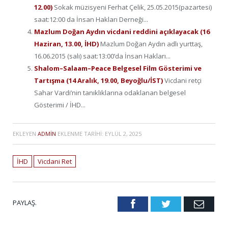
12.00)
Sokak müzisyeni Ferhat Çelik, 25.05.2015(pazartesi)
saat:12:00 da İnsan Hakları Derneği...
Mazlum Doğan Aydın vicdani reddini açıklayacak (16
Haziran, 13.00, İHD)
Mazlum Doğan Aydın adlı yurttaş,
16.06.2015 (salı) saat:13:00’da İnsan Hakları...
Shalom–Salaam–Peace Belgesel Film Gösterimi ve
Tartışma (14 Aralık, 19.00, Beyoğlu/İST)
Vicdani retçi
Sahar Vardi’nin tanıklıklarına odaklanan belgesel
Gösterimi / İHD...
EKLEYEN
ADMIN
EKLENME TARIHI:
EYLÜL 2, 2025
İHD
Vicdani Ret
PAYLAŞ.
Facebook
Twitter
Emai