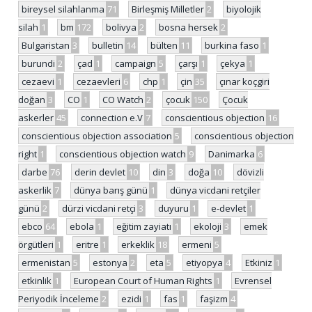
bireysel silahlanma
71
Birleşmiş Milletler
2
biyolojik
silah
1
bm
172
bolivya
2
bosna hersek
2
Bulgaristan
3
bulletin
14
bülten
11
burkina faso
1
burundi
2
çad
1
campaign
5
çarşı
1
çekya
1
cezaevi
1
cezaevleri
6
chp
1
çin
35
çınar koçgiri
doğan
3
CO
1
CO Watch
2
çocuk
150
Çocuk
askerler
45
connection e.V
7
conscientious objection
16
conscientious objection association
5
conscientious objection
right
1
conscientious objection watch
9
Danimarka
6
darbe
76
derin devlet
10
din
3
doğa
10
dövizli
askerlik
7
dünya barış günü
1
dünya vicdani retçiler
günü
2
dürzi vicdani retçi
3
duyuru
1
e-devlet
1
ebco
64
ebola
1
eğitim zayiatı
1
ekoloji
3
emek
örgütleri
1
eritre
1
erkeklik
18
ermeni
5
ermenistan
5
estonya
2
eta
5
etiyopya
4
Etkiniz
1
etkinlik
1
European Court of Human Rights
1
Evrensel
Periyodik İnceleme
2
ezidi
1
fas
1
faşizm
4