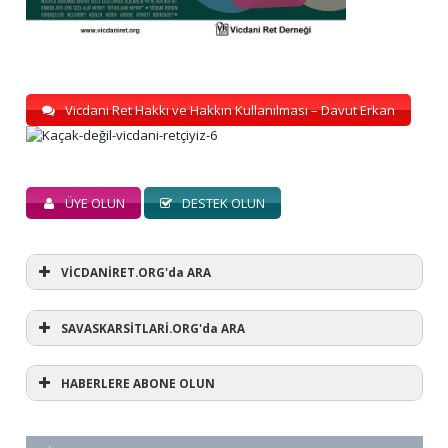
Vicdani Ret Hakkı ve Hakkın Kullanılması – Davut Erkan
ÜYE OLUN
DESTEK OLUN
VİCDANİRET.ORG'da ARA
SAVASKARSİTLARİ.ORG'da ARA
HABERLERE ABONE OLUN