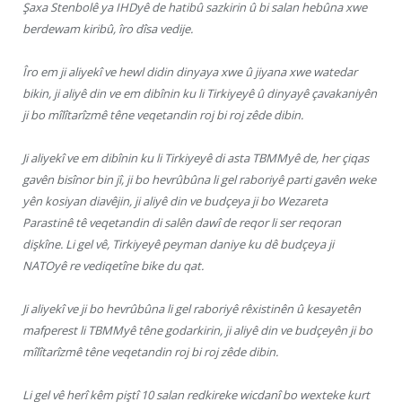
Şaxa Stenbolê ya IHDyê de hatibû sazkirin û bi salan hebûna xwe
berdewam kiribû, îro dîsa vedije.
Îro em ji aliyekî ve hewl didin dinyaya xwe û jiyana xwe watedar
bikin, ji aliyê din ve em dibînin ku li Tirkiyeyê û dinyayê çavakaniyên
ji bo mîlîtarîzmê têne veqetandin roj bi roj zêde dibin.
Ji aliyekî ve em dibînin ku li Tirkiyeyê di asta TBMMyê de, her çiqas
gavên bisînor bin jî, ji bo hevrûbûna li gel raboriyê parti gavên weke
yên kosiyan diavêjin, ji aliyê din ve budçeya ji bo Wezareta
Parastinê tê veqetandin di salên dawî de reqor li ser reqoran
dişkîne. Li gel vê, Tirkiyeyê peyman daniye ku dê budçeya ji
NATOyê re vediqetîne bike du qat.
Ji aliyekî ve ji bo hevrûbûna li gel raboriyê rêxistinên û kesayetên
mafperest li TBMMyê têne godarkirin, ji aliyê din ve budçeyên ji bo
mîlîtarîzmê têne veqetandin roj bi roj zêde dibin.
Li gel vê herî kêm piştî 10 salan redkireke wicdanî bo wexteke kurt