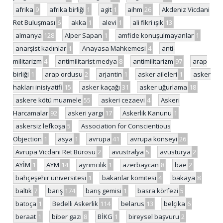
afrika
9
afrika birliği
1
agit
1
aihm
26
Akdeniz Vicdani
Ret Buluşması
6
akka
1
alevi
1
ali fikri ışık
13
almanya
128
Alper Sapan
1
amfide konuşulmayanlar
1
anarşist kadınlar
1
Anayasa Mahkemesi
4
anti-
militarizm
4
antimilitarist medya
8
antimilitarizm
97
arap
birliği
1
arap ordusu
2
arjantin
1
asker aileleri
1
asker
hakları inisiyatifi
15
asker kaçağı
31
asker uğurlama
18
askere kötü muamele
55
askeri cezaevi
4
Askeri
Harcamalar
92
askeri yargı
17
Askerlik Kanunu
1
askersiz lefkoşa
5
Association for Conscientious
Objection
1
asya
1
avrupa
41
avrupa konseyi
26
Avrupa Vicdani Ret Bürosu
2
avustralya
5
avusturya
2
AYİM
1
AYM
14
ayrımcılık
1
azerbaycan
8
bae
2
bahçeşehir üniversitesi
1
bakanlar komitesi
4
bakaya
8
baltık
7
barış
174
barış gemisi
1
basra körfezi
5
batoça
1
Bedelli Askerlik
114
belarus
13
belçika
6
beraat
1
biber gazı
8
BİKG
1
bireysel başvuru
2