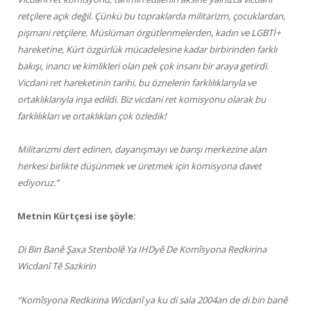
retçilere açık değil. Çünkü bu topraklarda militarizm, çocuklardan,
pişmani retçilere, Müslüman örgütlenmelerden, kadın ve LGBTİ+
hareketine, Kürt özgürlük mücadelesine kadar birbirinden farklı
bakışı, inancı ve kimlikleri olan pek çok insanı bir araya getirdi.
Vicdani ret hareketinin tarihi, bu öznelerin farklılıklarıyla ve
ortaklıklarıyla inşa edildi. Biz vicdani ret komisyonu olarak bu
farklılıkları ve ortaklıkları çok özledik!
Militarizmi dert edinen, dayanışmayı ve barışı merkezine alan
herkesi birlikte düşünmek ve üretmek için komisyona davet
ediyoruz.”
Metnin Kürtçesi ise şöyle:
Di Bin Banê Şaxa Stenbolê Ya IHDyê De Komîsyona Redkirina
Wicdanî Tê Sazkirin
“Komîsyona Redkirina Wicdanî ya ku di sala 2004an de di bin banê