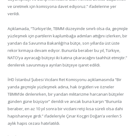
ve üretmek için komisyona davet ediyoruz.” ifadelerine yer
verildi.
Açıklamada, “Türkiye’de, TBMM düzeyinde sınırlı olsa da, geçmişle
yüzleşmek için partilerin kaplumbağa adımları attığını izlerken, bir
yandan da Savunma Bakanlığı’na bütçe, son yıllarda üst üste
rekor kırmaya devam ediyor. Bununla beraber bu yıl, Türkiye,
NATO’ya ayıracağı bütçeyi iki katına çıkaracağını taahhüt etmiştir.”
denilerek savunmaya ayrılan bütçeye işaret edildi.
İHD İstanbul Şubesi Vicdani Ret Komisyonu açıklamasında “Bir
yanda geçmişle yüzleşmek adına, hak örgütleri ve özneler
TBMM’de dinlenirken, bir yandan militarizme harcanan bütçeler
günden güne büyüyor” denildi ve ancak buna karşın “Bununla
beraber, en az 10 yıl sonra bir vicdani retçi kısa süreli olsa dahi
hapishaneye girdi.” ifadeleriyle Çınar Koçgiri Doğan’a verilen 5
aylık hapis cezası hatırlatıldı.