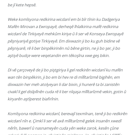
be jî kete hepsê.
Weke komîsyona redkirina wicdanî em bi bîr tînin ku Dadgeriya
Mafên Mirovan a Ewropayê, derheqê îhlalkirina mafê redkirina
wicdanî de Tirkiyeyê mehkûm kiriye û li ser vê Konseya Ewropayê
pêşniyariyê gotiye Tirkiyeyê. Em dixwazin ji bo ku guh bidine vê
pêşniyarê, rê li ber binpêkirinên nû bêne girtin, ne ji bo şer, ji bo
aştiyê budçe were veqetandin em têkoşîna xwe geş bikin.
Di vê çarçoveyê de ji bo piştgiriya li gel redkirên wicdanî ku mafên
wan tên binpêkirin, ji bo em bi hev re di mîlîtarîzmê bigihên, em
dixwazin her meh atolyeyan li dar bixin, ji hunerê ta bi zanistên
civakî li gel disîplînên cuda rê li ber nîqaşa mîlîtarîzmê vekin, gotin û
kiryarên aştîperest biafirînin.
Komîsyona redkirina wicdanî, berevajî texmînan, tenê ji bo redkirên
wicdanî nîn e. Çimkî li ser vê axê mîlîtarîzmê gelek insanên xwedî
nêrîn, bawerî û nasnameyên cuda yên weke zarok, kesên çûne