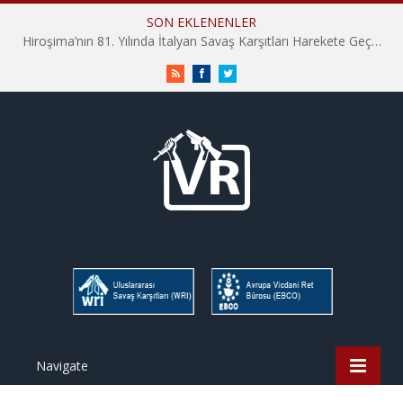
SON EKLENENLER
Hiroşima’nın 81. Yılında İtalyan Savaş Karşıtları Harekete Geçti: “Hatırlamak yeterli değil”
RSS
Facebook
Twitter
Navigate