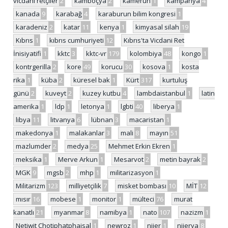
vicdani retçiler
2
kamboçya
2
kamerun
1
kampanya
4
kanada
9
karabağ
4
karaburun bilim kongresi
1
karadeniz
2
katar
11
kenya
1
kimyasal silah
19
Kıbrıs
1
kıbrıs cumhuriyeti
12
Kıbrıs'ta Vicdani Ret
İnisiyatifi
1
kktc
3
kktc-vr
179
kolombiya
48
kongo
1
kontrgerilla
2
kore
49
korucu
30
kosova
1
kosta
rika
1
küba
2
küresel bak
1
Kürt
317
kurtuluş
günü
2
kuveyt
2
kuzey kutbu
4
lambdaistanbul
1
latin
amerika
1
ldp
1
letonya
1
lgbti
40
liberya
1
libya
11
litvanya
6
lübnan
3
macaristan
1
makedonya
1
malakanlar
3
mali
8
mayın
51
mazlumder
2
medya
25
Mehmet Erkin Ekren
1
meksika
1
Merve Arkun
1
Mesarvot
2
metin bayrak
2
MGK
9
mgsb
2
mhp
1
militarizasyon
1
Militarizm
123
milliyetçilik
7
misket bombası
10
MİT
12
mısır
16
mobese
1
monitor
1
mülteci
76
murat
kanatlı
21
myanmar
8
namibya
1
nato
107
nazizm
1
Netiwit Chotiphatphaisal
1
newroz
1
nijer
1
nijerya
8