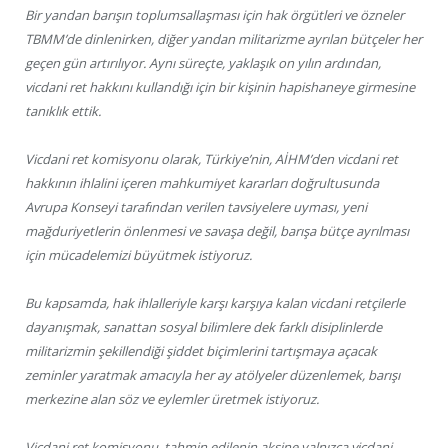
Bir yandan barışın toplumsallaşması için hak örgütleri ve özneler
TBMM’de dinlenirken, diğer yandan militarizme ayrılan bütçeler her
geçen gün artırılıyor. Aynı süreçte, yaklaşık on yılın ardından,
vicdani ret hakkını kullandığı için bir kişinin hapishaneye girmesine
tanıklık ettik.
Vicdani ret komisyonu olarak, Türkiye’nin, AİHM’den vicdani ret
hakkının ihlalini içeren mahkumiyet kararları doğrultusunda
Avrupa Konseyi tarafından verilen tavsiyelere uyması, yeni
mağduriyetlerin önlenmesi ve savaşa değil, barışa bütçe ayrılması
için mücadelemizi büyütmek istiyoruz.
Bu kapsamda, hak ihlalleriyle karşı karşıya kalan vicdani retçilerle
dayanışmak, sanattan sosyal bilimlere dek farklı disiplinlerde
militarizmin şekillendiği şiddet biçimlerini tartışmaya açacak
zeminler yaratmak amacıyla her ay atölyeler düzenlemek, barışı
merkezine alan söz ve eylemler üretmek istiyoruz.
Vicdani ret komisyonu, tahmin edilenin aksine yalnızca vicdani