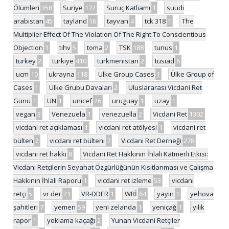
Ölümleri
358
Suriye
172
Suruç Katliamı
1
suudi
arabistan
45
tayland
16
tayvan
4
tck 318
1
The
Multiplier Effect Of The Violation Of The Right To Conscientious
Objection
1
tihv
5
toma
2
TSK
188
tunus
1
turkey
2
türkiye
410
türkmenistan
2
tüsiad
6
ucm
10
ukrayna
118
Ulke Group Cases
1
Ülke Group of
Cases
1
Ülke Grubu Davaları
2
Uluslararası Vicdani Ret
Günü
1
UN
1
unicef
26
uruguay
1
uzay
1
vegan
3
Venezuela
1
venezuella
2
Vicdani Ret
1302
vicdani ret açıklaması
1
vicdani ret atölyesi
1
vicdani ret
bülten
2
vicdani ret bülteni
7
Vicdani Ret Derneği
278
vicdani ret hakkı
8
Vicdani Ret Hakkının İhlali Katmerli Etkisi:
Vicdani Retçilerin Seyahat Özgürlüğünün Kısıtlanması ve Çalışma
Hakkının İhlali Raporu
1
vicdani ret izleme
53
vicdani
retçi
5
vr der
21
VR-DDER
1
WRİ
64
yayın
1
yehova
şahitleri
7
yemen
59
yeni zelanda
1
yeniçağ
1
yılık
rapor
1
yoklama kaçağı
2
Yunan Vicdani Retçiler