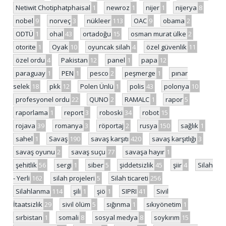
Netiwit Chotiphatphaisal
1
newroz
1
nijer
1
nijerya
8
nobel
9
norveç
3
nükleer
113
OAC
9
obama
2
ODTÜ
1
ohal
43
ortadoğu
15
osman murat ülke
2
otorite
1
Oyak
10
oyuncak silah
4
özel güvenlik
11
özel ordu
4
Pakistan
12
panel
1
papa
12
paraguay
1
PEN
1
pesco
2
peşmerge
1
pınar
selek
18
pkk
12
Polen Ünlü
1
polis
43
polonya
10
profesyonel ordu
22
QUNO
2
RAMALC
1
rapor
5
raporlama
1
report
3
roboski
34
robot
15
rojava
39
romanya
3
röportaj
2
rusya
150
sağlık
1
sahel
1
Savaş
190
savaş karşıtı
420
savaş karşıtlığı
3
savaş oyunu
2
savaş suçu
77
savaşa hayır
1
şehitlik
56
sergi
1
siber
5
şiddetsizlik
45
şiir
4
Silah
- Yerli
162
silah projeleri
5
Silah ticareti
256
Silahlanma
114
şili
1
şiö
1
SIPRI
41
Sivil
İtaatsizlik
29
sivil ölüm
5
sığınma
1
sıkıyönetim
1
sırbistan
1
somali
8
sosyal medya
8
soykırım
15