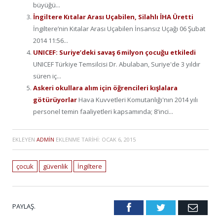
büyüğü...
İngiltere Kıtalar Arası Uçabilen, Silahlı İHA Üretti
İngiltere’nin Kıtalar Arası Uçabilen İnsansız Uçağı 06 Şubat
2014 11:56...
UNICEF: Suriye’deki savaş 6 milyon çocuğu etkiledi
UNICEF Türkiye Temsilcisi Dr. Abulaban, Suriye'de 3 yıldır
süren iç...
Askeri okullara alım için öğrencileri kışlalara
götürüyorlar
Hava Kuvvetleri Komutanlığı'nın 2014 yılı
personel temin faaliyetleri kapsamında; 8'inci...
EKLEYEN
ADMIN
EKLENME TARIHI:
OCAK 6, 2015
çocuk
güvenlik
İngiltere
PAYLAŞ.
Facebook
Twitter
Emai