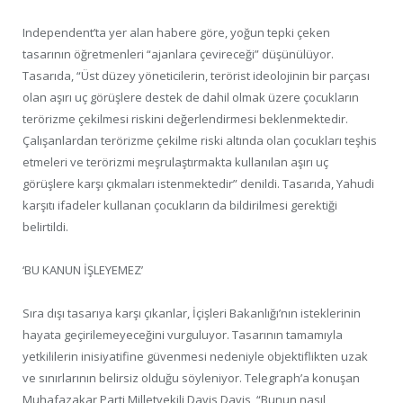
Independent’ta yer alan habere göre, yoğun tepki çeken
tasarının öğretmenleri “ajanlara çevireceği” düşünülüyor.
Tasarıda, “Üst düzey yöneticilerin, terörist ideolojinin bir parçası
olan aşırı uç görüşlere destek de dahil olmak üzere çocukların
terörizme çekilmesi riskini değerlendirmesi beklenmektedir.
Çalışanlardan terörizme çekilme riski altında olan çocukları teşhis
etmeleri ve terörizmi meşrulaştırmakta kullanılan aşırı uç
görüşlere karşı çıkmaları istenmektedir” denildi. Tasarıda, Yahudi
karşıtı ifadeler kullanan çocukların da bildirilmesi gerektiği
belirtildi.
‘BU KANUN İŞLEYEMEZ’
Sıra dışı tasarıya karşı çıkanlar, İçişleri Bakanlığı’nın isteklerinin
hayata geçirilemeyeceğini vurguluyor. Tasarının tamamıyla
yetkililerin inisiyatifine güvenmesi nedeniyle objektiflikten uzak
ve sınırlarının belirsiz olduğu söyleniyor. Telegraph’a konuşan
Muhafazakar Parti Milletvekili Davis Davis, “Bunun nasıl