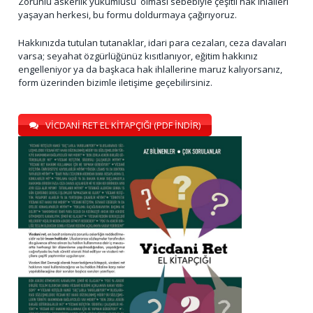
Zorunlu askerlik yükümlüsü olması sebebiyle çeşitli hak ihlalleri
yaşayan herkesi, bu formu doldurmaya çağırıyoruz.
Hakkınızda tutulan tutanaklar, idari para cezaları, ceza davaları
varsa; seyahat özgürlüğünüz kısıtlanıyor, eğitim hakkınız
engelleniyor ya da başkaca hak ihlallerine maruz kalıyorsanız,
form üzerinden bizimle iletişime geçebilirsiniz.
VİCDANİ RET EL KİTAPÇIĞI (PDF İNDİR)