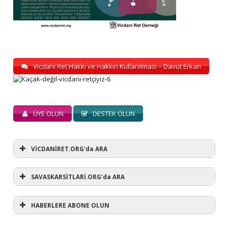
Vicdani Ret Hakkı ve Hakkın Kullanılması – Davut Erkan
ÜYE OLUN
DESTEK OLUN
VİCDANİRET.ORG'da ARA
SAVASKARSİTLARİ.ORG'da ARA
HABERLERE ABONE OLUN