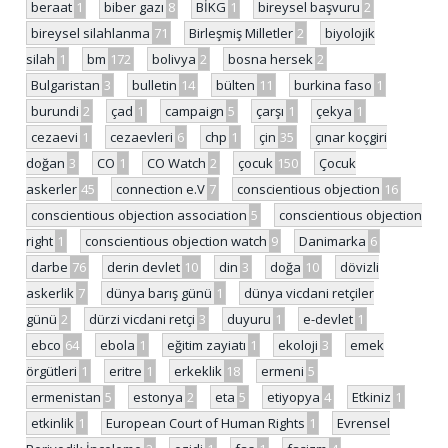
beraat
1
biber gazı
8
BİKG
1
bireysel başvuru
2
bireysel silahlanma
71
Birleşmiş Milletler
2
biyolojik
silah
1
bm
172
bolivya
2
bosna hersek
2
Bulgaristan
3
bulletin
14
bülten
11
burkina faso
1
burundi
2
çad
1
campaign
5
çarşı
1
çekya
1
cezaevi
1
cezaevleri
6
chp
1
çin
35
çınar koçgiri
doğan
3
CO
1
CO Watch
2
çocuk
150
Çocuk
askerler
45
connection e.V
7
conscientious objection
16
conscientious objection association
5
conscientious objection
right
1
conscientious objection watch
9
Danimarka
6
darbe
76
derin devlet
10
din
3
doğa
10
dövizli
askerlik
7
dünya barış günü
1
dünya vicdani retçiler
günü
2
dürzi vicdani retçi
3
duyuru
1
e-devlet
1
ebco
64
ebola
1
eğitim zayiatı
1
ekoloji
3
emek
örgütleri
1
eritre
1
erkeklik
18
ermeni
5
ermenistan
5
estonya
2
eta
5
etiyopya
4
Etkiniz
1
etkinlik
1
European Court of Human Rights
1
Evrensel