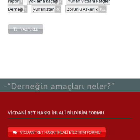
rapor
1
yoklama kaçağı
2
Yunan Vicdani Retçiler
Derneği
1
yunanistan
40
Zorunlu Askerlik
183
YAZI EKLE
VİCDANİ RET HAKKI İHLALİ BİLDİRİM FORMU
VİCDANİ RET HAKKI İHLALİ BİLDİRİM FORMU