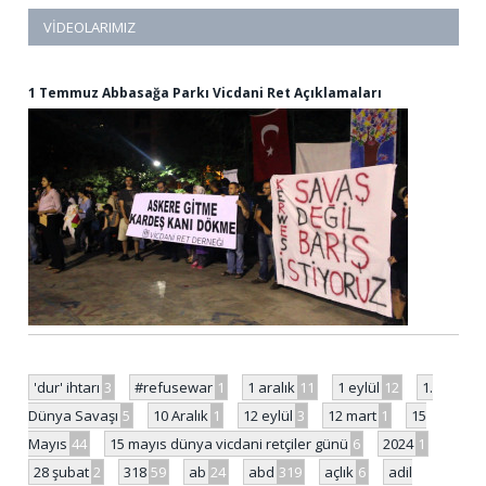
VIDEOLARIMIZ
1 Temmuz Abbasağa Parkı Vicdani Ret Açıklamaları
'dur' ihtarı
3
#refusewar
1
1 aralık
11
1 eylül
12
1.
Dünya Savaşı
5
10 Aralık
1
12 eylül
3
12 mart
1
15
Mayıs
44
15 mayıs dünya vicdani retçiler günü
6
2024
1
28 şubat
2
318
59
ab
24
abd
319
açlık
6
adil