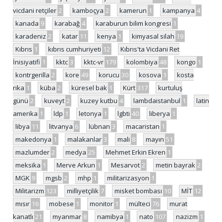
vicdani retçiler
2
kamboçya
2
kamerun
1
kampanya
4
kanada
9
karabağ
4
karaburun bilim kongresi
1
karadeniz
2
katar
11
kenya
1
kimyasal silah
19
Kıbrıs
1
kıbrıs cumhuriyeti
12
Kıbrıs'ta Vicdani Ret
İnisiyatifi
1
kktc
3
kktc-vr
179
kolombiya
48
kongo
1
kontrgerilla
2
kore
49
korucu
30
kosova
1
kosta
rika
1
küba
2
küresel bak
1
Kürt
317
kurtuluş
günü
2
kuveyt
2
kuzey kutbu
4
lambdaistanbul
1
latin
amerika
1
ldp
1
letonya
1
lgbti
40
liberya
1
libya
11
litvanya
6
lübnan
3
macaristan
1
makedonya
1
malakanlar
3
mali
8
mayın
51
mazlumder
2
medya
25
Mehmet Erkin Ekren
1
meksika
1
Merve Arkun
1
Mesarvot
2
metin bayrak
2
MGK
9
mgsb
2
mhp
1
militarizasyon
1
Militarizm
123
milliyetçilik
7
misket bombası
10
MİT
12
mısır
16
mobese
1
monitor
1
mülteci
76
murat
kanatlı
21
myanmar
8
namibya
1
nato
107
nazizm
1