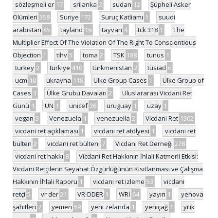
sözleşmeli er
17
srilanka
2
sudan
12
Şüpheli Asker
Ölümleri
358
Suriye
172
Suruç Katliamı
1
suudi
arabistan
45
tayland
16
tayvan
4
tck 318
1
The
Multiplier Effect Of The Violation Of The Right To Conscientious
Objection
1
tihv
5
toma
2
TSK
188
tunus
1
turkey
2
türkiye
410
türkmenistan
2
tüsiad
6
ucm
10
ukrayna
118
Ulke Group Cases
1
Ülke Group of
Cases
1
Ülke Grubu Davaları
2
Uluslararası Vicdani Ret
Günü
1
UN
1
unicef
26
uruguay
1
uzay
1
vegan
3
Venezuela
1
venezuella
2
Vicdani Ret
1302
vicdani ret açıklaması
1
vicdani ret atölyesi
1
vicdani ret
bülten
2
vicdani ret bülteni
7
Vicdani Ret Derneği
278
vicdani ret hakkı
8
Vicdani Ret Hakkının İhlali Katmerli Etkisi:
Vicdani Retçilerin Seyahat Özgürlüğünün Kısıtlanması ve Çalışma
Hakkının İhlali Raporu
1
vicdani ret izleme
53
vicdani
retçi
5
vr der
21
VR-DDER
1
WRİ
64
yayın
1
yehova
şahitleri
7
yemen
59
yeni zelanda
1
yeniçağ
1
yılık