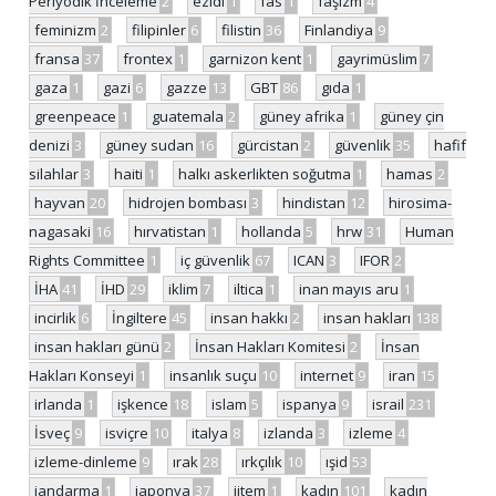
Periyodik İnceleme
2
ezidi
1
fas
1
faşizm
4
feminizm
2
filipinler
6
filistin
36
Finlandiya
9
fransa
37
frontex
1
garnizon kent
1
gayrimüslim
7
gaza
1
gazi
6
gazze
13
GBT
86
gıda
1
greenpeace
1
guatemala
2
güney afrika
1
güney çin
denizi
3
güney sudan
16
gürcistan
2
güvenlik
35
hafif
silahlar
3
haiti
1
halkı askerlikten soğutma
1
hamas
2
hayvan
20
hidrojen bombası
3
hindistan
12
hirosima-
nagasaki
16
hırvatistan
1
hollanda
5
hrw
31
Human
Rights Committee
1
iç güvenlik
67
ICAN
3
IFOR
2
İHA
41
İHD
29
iklim
7
iltica
1
inan mayıs aru
1
incirlik
6
İngiltere
45
insan hakkı
2
insan hakları
138
insan hakları günü
2
İnsan Hakları Komitesi
2
İnsan
Hakları Konseyi
1
insanlık suçu
10
internet
9
iran
15
irlanda
1
işkence
18
islam
5
ispanya
9
israil
231
İsveç
9
isviçre
10
italya
8
izlanda
3
izleme
4
izleme-dinleme
9
ırak
28
ırkçılık
10
ışid
53
jandarma
1
japonya
37
jitem
1
kadın
101
kadın