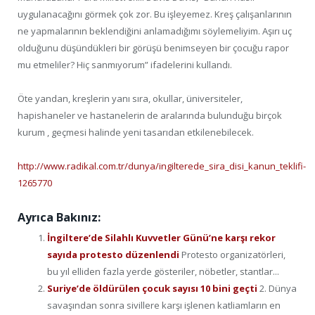
uygulanacağını görmek çok zor. Bu işleyemez. Kreş çalışanlarının
ne yapmalarının beklendiğini anlamadığımı söylemeliyim. Aşırı uç
olduğunu düşündükleri bir görüşü benimseyen bir çocuğu rapor
mu etmeliler? Hiç sanmıyorum” ifadelerini kullandı.
Öte yandan, kreşlerin yanı sıra, okullar, üniversiteler,
hapishaneler ve hastanelerin de aralarında bulunduğu birçok
kurum , geçmesi halinde yeni tasarıdan etkilenebilecek.
http://www.radikal.com.tr/dunya/ingilterede_sira_disi_kanun_teklifi-
1265770
Ayrıca Bakınız:
İngiltere’de Silahlı Kuvvetler Günü’ne karşı rekor
sayıda protesto düzenlendi
Protesto organizatörleri,
bu yıl elliden fazla yerde gösteriler, nöbetler, stantlar...
Suriye’de öldürülen çocuk sayısı 10 bini geçti
2. Dünya
savaşından sonra sivillere karşı işlenen katliamların en