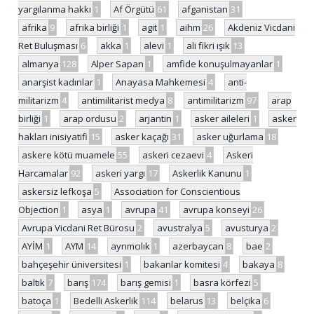
yargılanma hakkı
1
Af Örgütü
61
afganistan
31
afrika
9
afrika birliği
1
agit
1
aihm
26
Akdeniz Vicdani
Ret Buluşması
6
akka
1
alevi
1
ali fikri ışık
13
almanya
128
Alper Sapan
1
amfide konuşulmayanlar
1
anarşist kadınlar
1
Anayasa Mahkemesi
4
anti-
militarizm
4
antimilitarist medya
8
antimilitarizm
97
arap
birliği
1
arap ordusu
2
arjantin
1
asker aileleri
1
asker
hakları inisiyatifi
15
asker kaçağı
31
asker uğurlama
18
askere kötü muamele
55
askeri cezaevi
4
Askeri
Harcamalar
92
askeri yargı
17
Askerlik Kanunu
1
askersiz lefkoşa
5
Association for Conscientious
Objection
1
asya
1
avrupa
41
avrupa konseyi
26
Avrupa Vicdani Ret Bürosu
2
avustralya
5
avusturya
2
AYİM
1
AYM
14
ayrımcılık
1
azerbaycan
8
bae
2
bahçeşehir üniversitesi
1
bakanlar komitesi
4
bakaya
8
baltık
7
barış
174
barış gemisi
1
basra körfezi
5
batoça
1
Bedelli Askerlik
114
belarus
13
belçika
6