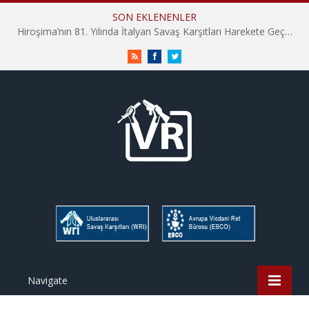
SON EKLENENLER
Hiroşima’nın 81. Yılında İtalyan Savaş Karşıtları Harekete Geçti: “Hatırlamak yeterli değil”
RSS
Facebook
Twitter
Navigate