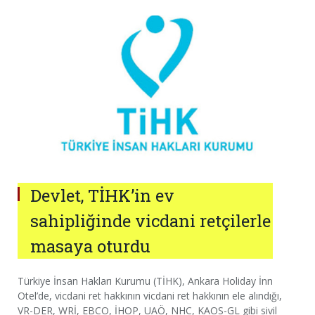
Devlet, TİHK’in ev
sahipliğinde vicdani retçilerle
masaya oturdu
Türkiye İnsan Hakları Kurumu (TİHK), Ankara Holiday İnn
Otel’de, vicdani ret hakkının vicdani ret hakkının ele alındığı,
VR-DER, WRİ, EBCO, İHOP, UAÖ, NHC, KAOS-GL gibi sivil