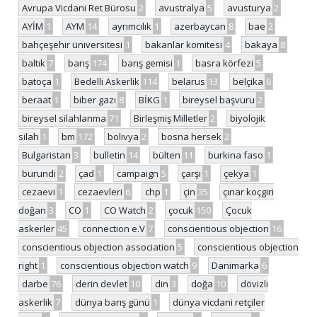
Avrupa Vicdani Ret Bürosu
2
avustralya
5
avusturya
2
AYİM
1
AYM
14
ayrımcılık
1
azerbaycan
8
bae
2
bahçeşehir üniversitesi
1
bakanlar komitesi
4
bakaya
8
baltık
7
barış
174
barış gemisi
1
basra körfezi
5
batoça
1
Bedelli Askerlik
114
belarus
13
belçika
6
beraat
1
biber gazı
8
BİKG
1
bireysel başvuru
2
bireysel silahlanma
71
Birleşmiş Milletler
2
biyolojik
silah
1
bm
172
bolivya
2
bosna hersek
2
Bulgaristan
3
bulletin
14
bülten
11
burkina faso
1
burundi
2
çad
1
campaign
5
çarşı
1
çekya
1
cezaevi
1
cezaevleri
6
chp
1
çin
35
çınar koçgiri
doğan
3
CO
1
CO Watch
2
çocuk
150
Çocuk
askerler
45
connection e.V
7
conscientious objection
16
conscientious objection association
5
conscientious objection
right
1
conscientious objection watch
9
Danimarka
6
darbe
76
derin devlet
10
din
3
doğa
10
dövizli
askerlik
7
dünya barış günü
1
dünya vicdani retçiler