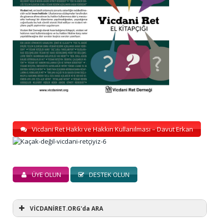
Vicdani Ret Hakkı ve Hakkın Kullanılması – Davut Erkan
ÜYE OLUN
DESTEK OLUN
VİCDANİRET.ORG'da ARA