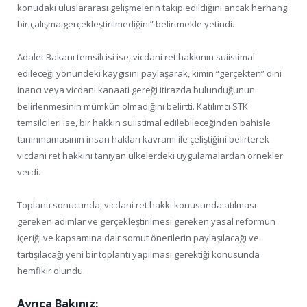
konudaki uluslararası gelişmelerin takip edildiğini ancak herhangi
bir çalışma gerçekleştirilmediğini” belirtmekle yetindi.
Adalet Bakanı temsilcisi ise, vicdani ret hakkının suiistimal
edileceği yönündeki kaygısını paylaşarak, kimin “gerçekten” dini
inancı veya vicdani kanaati gereği itirazda bulunduğunun
belirlenmesinin mümkün olmadığını belirtti. Katılımcı STK
temsilcileri ise, bir hakkın suiistimal edilebileceğinden bahisle
tanınmamasının insan hakları kavramı ile çeliştiğini belirterek
vicdani ret hakkını tanıyan ülkelerdeki uygulamalardan örnekler
verdi.
Toplantı sonucunda, vicdani ret hakkı konusunda atılması
gereken adımlar ve gerçekleştirilmesi gereken yasal reformun
içeriği ve kapsamına dair somut önerilerin paylaşılacağı ve
tartışılacağı yeni bir toplantı yapılması gerektiği konusunda
hemfikir olundu.
Ayrıca Bakınız: