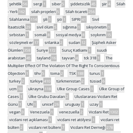
şehitlik
56
sergi
1
siber
5
şiddetsizlik
45
şiir
4
Silah
- Yerli
162
silah projeleri
5
Silah ticareti
256
Silahlanma
114
şili
1
şiö
1
SIPRI
41
Sivil
İtaatsizlik
29
sivil ölüm
5
sığınma
1
sıkıyönetim
1
sırbistan
1
somali
8
sosyal medya
8
soykırım
15
sözleşmeli er
17
srilanka
2
sudan
12
Şüpheli Asker
Ölümleri
358
Suriye
172
Suruç Katliamı
1
suudi
arabistan
45
tayland
16
tayvan
4
tck 318
1
The
Multiplier Effect Of The Violation Of The Right To Conscientious
Objection
1
tihv
5
toma
2
TSK
188
tunus
1
turkey
2
türkiye
410
türkmenistan
2
tüsiad
6
ucm
10
ukrayna
118
Ulke Group Cases
1
Ülke Group of
Cases
1
Ülke Grubu Davaları
2
Uluslararası Vicdani Ret
Günü
1
UN
1
unicef
26
uruguay
1
uzay
1
vegan
3
Venezuela
1
venezuella
2
Vicdani Ret
1302
vicdani ret açıklaması
1
vicdani ret atölyesi
1
vicdani ret
bülten
2
vicdani ret bülteni
7
Vicdani Ret Derneği
278