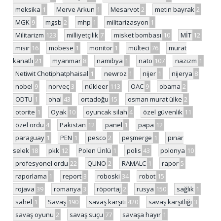
meksika
1
Merve Arkun
1
Mesarvot
2
metin bayrak
2
MGK
9
mgsb
2
mhp
1
militarizasyon
1
Militarizm
123
milliyetçilik
7
misket bombası
10
MİT
12
mısır
16
mobese
1
monitor
1
mülteci
76
murat
kanatlı
21
myanmar
8
namibya
1
nato
107
nazizm
1
Netiwit Chotiphatphaisal
1
newroz
1
nijer
1
nijerya
8
nobel
9
norveç
3
nükleer
113
OAC
9
obama
2
ODTÜ
1
ohal
43
ortadoğu
15
osman murat ülke
2
otorite
1
Oyak
10
oyuncak silah
4
özel güvenlik
11
özel ordu
4
Pakistan
12
panel
1
papa
12
paraguay
1
PEN
1
pesco
2
peşmerge
1
pınar
selek
18
pkk
12
Polen Ünlü
1
polis
43
polonya
10
profesyonel ordu
22
QUNO
2
RAMALC
1
rapor
5
raporlama
1
report
3
roboski
34
robot
15
rojava
39
romanya
3
röportaj
2
rusya
150
sağlık
1
sahel
1
Savaş
190
savaş karşıtı
420
savaş karşıtlığı
3
savaş oyunu
2
savaş suçu
77
savaşa hayır
1