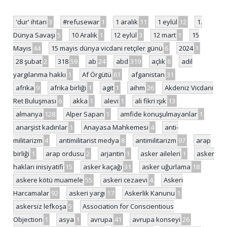
'dur' ihtarı
3
#refusewar
1
1 aralık
11
1 eylül
12
1.
Dünya Savaşı
5
10 Aralık
1
12 eylül
3
12 mart
1
15
Mayıs
44
15 mayıs dünya vicdani retçiler günü
6
2024
1
28 şubat
2
318
59
ab
24
abd
319
açlık
6
adil
yargılanma hakkı
1
Af Örgütü
61
afganistan
31
afrika
9
afrika birliği
1
agit
1
aihm
26
Akdeniz Vicdani
Ret Buluşması
6
akka
1
alevi
1
ali fikri ışık
13
almanya
128
Alper Sapan
1
amfide konuşulmayanlar
1
anarşist kadınlar
1
Anayasa Mahkemesi
4
anti-
militarizm
4
antimilitarist medya
8
antimilitarizm
97
arap
birliği
1
arap ordusu
2
arjantin
1
asker aileleri
1
asker
hakları inisiyatifi
15
asker kaçağı
31
asker uğurlama
18
askere kötü muamele
55
askeri cezaevi
4
Askeri
Harcamalar
92
askeri yargı
17
Askerlik Kanunu
1
askersiz lefkoşa
5
Association for Conscientious
Objection
1
asya
1
avrupa
41
avrupa konseyi
26