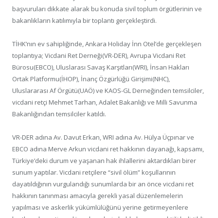
başvuruları dikkate alarak bu konuda sivil toplum örgütlerinin ve
bakanlıkların katılımıyla bir toplantı gerçekleştirdi.
TİHK’nın ev sahipliğinde, Ankara Holiday İnn Otel’de gerçekleşen
toplantıya; Vicdani Ret Derneği(VR-DER), Avrupa Vicdani Ret
Bürosu(EBCO), Uluslarası Savaş Karşıtları(WRI), İnsan Hakları
Ortak Platformu(İHOP), İnanç Özgürlüğü Girişimi(NHC),
Uluslararası Af Örgütü(UAÖ) ve KAOS-GL Derneğinden temsilciler,
vicdani retçi Mehmet Tarhan, Adalet Bakanlığı ve Milli Savunma
Bakanlığından temsilciler katıldı.
VR-DER adına Av. Davut Erkan, WRI adına Av. Hülya Üçpınar ve
EBCO adına Merve Arkun vicdani ret hakkının dayanağı, kapsamı,
Türkiye’deki durum ve yaşanan hak ihlallerini aktardıkları birer
sunum yaptılar. Vicdani retçilere “sivil ölüm” koşullarının
dayatıldığının vurgulandığı sunumlarda bir an önce vicdani ret
hakkının tanınması amacıyla gerekli yasal düzenlemelerin
yapılması ve askerlik yükümlülüğünü yerine getirmeyenlere