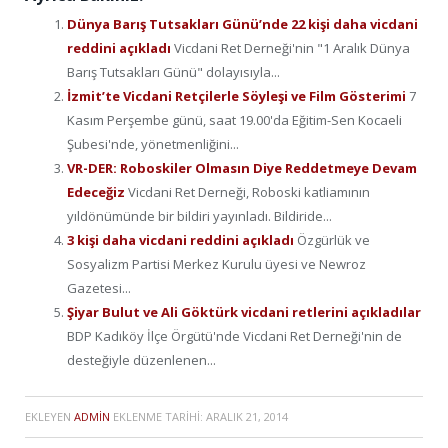
Dünya Barış Tutsakları Günü’nde 22 kişi daha vicdani
reddini açıkladı
Vicdani Ret Derneği'nin "1 Aralık Dünya
Barış Tutsakları Günü" dolayısıyla...
İzmit’te Vicdani Retçilerle Söyleşi ve Film Gösterimi
7
Kasım Perşembe günü, saat 19.00'da Eğitim-Sen Kocaeli
Şubesi'nde, yönetmenliğini...
VR-DER: Roboskiler Olmasın Diye Reddetmeye Devam
Edeceğiz
Vicdani Ret Derneği, Roboski katliamının
yıldönümünde bir bildiri yayınladı. Bildiride...
3 kişi daha vicdani reddini açıkladı
Özgürlük ve
Sosyalizm Partisi Merkez Kurulu üyesi ve Newroz
Gazetesi...
Şiyar Bulut ve Ali Göktürk vicdani retlerini açıkladılar
BDP Kadıköy İlçe Örgütü'nde Vicdani Ret Derneği'nin de
desteğiyle düzenlenen...
EKLEYEN
ADMIN
EKLENME TARIHI:
ARALIK 21, 2014