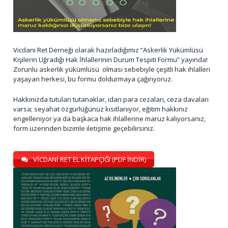
Vicdani Ret Derneği olarak hazırladığımız “Askerlik Yükümlüsü
Kişilerin Uğradığı Hak İhlallerinin Durum Tespiti Formu” yayında!
Zorunlu askerlik yükümlüsü olması sebebiyle çeşitli hak ihlalleri
yaşayan herkesi, bu formu doldurmaya çağırıyoruz.
Hakkınızda tutulan tutanaklar, idari para cezaları, ceza davaları
varsa; seyahat özgürlüğünüz kısıtlanıyor, eğitim hakkınız
engelleniyor ya da başkaca hak ihlallerine maruz kalıyorsanız,
form üzerinden bizimle iletişime geçebilirsiniz.
VİCDANİ RET EL KİTAPÇIĞI (PDF İNDİR)