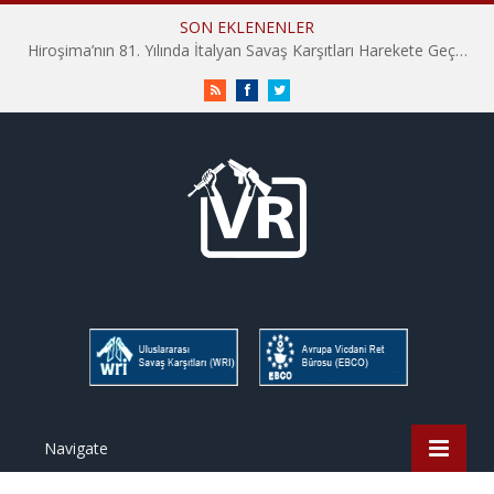
SON EKLENENLER
Hiroşima’nın 81. Yılında İtalyan Savaş Karşıtları Harekete Geçti: “Hatırlamak yeterli değil”
RSS
Facebook
Twitter
Navigate