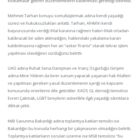
kısıtlamalar getiren düzenlemelerin kaldırılması gerektiği belirtildi.
Mehmet Tarhan konuyu somutlaştırmak adına kendi yaşadığı
süreci ve hukuksuzlukları anlattı. Tarhan, AİHM’in kendi
başvurusunda verdiği ihlal kararına rağmen halen ihlali ortadan
kaldıracak bir adım atılmadığını, hakkındaki yakalama kararı
kaldırılmasına rağmen her an “asker firarisi” olarak tekrar işlem
yapılması olasılığının sürdüğünü belirtti.
UAÖ adına Ruhat Sena Danışman ve İnanç Özgürlüğü Girişimi
adına Mine Yıldırım da birer sunum yaparak yaşanan hak ihlalleri
ve yapılması gereken yasal düzenlemenin içeriği ve kapsamı
konusunda önerilerini dile getirdiler. KAOS GL derneği temsilcisi
Evren Çakmak, LGBT bireylerin askerlikle ilgili yaşadığı sıkıntılara
dikkat çekti.
Milli Savunma Bakanlığı adına toplantıya katılan temsilci ise
Bakanlığın bu konuda herhangi bir çalışmasının olmadığını belirtti.
Toplantıya katılanların soruları üzerine ise MSB temsilcisi “bu