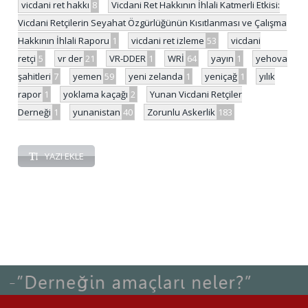
vicdani ret hakkı
8
Vicdani Ret Hakkının İhlali Katmerli Etkisi:
Vicdani Retçilerin Seyahat Özgürlüğünün Kısıtlanması ve Çalışma
Hakkının İhlali Raporu
1
vicdani ret izleme
53
vicdani
retçi
5
vr der
21
VR-DDER
1
WRİ
64
yayın
1
yehova
şahitleri
7
yemen
59
yeni zelanda
1
yeniçağ
1
yılık
rapor
1
yoklama kaçağı
2
Yunan Vicdani Retçiler
Derneği
1
yunanistan
40
Zorunlu Askerlik
183
YAZI EKLE