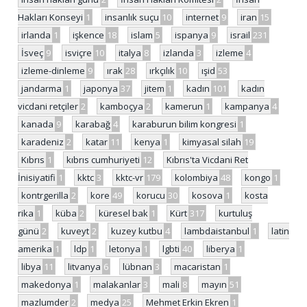
Hakları Konseyi
1
insanlık suçu
10
internet
9
iran
15
irlanda
1
işkence
18
islam
5
ispanya
9
israil
231
İsveç
9
isviçre
10
italya
8
izlanda
3
izleme
4
izleme-dinleme
9
ırak
28
ırkçılık
10
ışid
53
jandarma
1
japonya
37
jitem
1
kadın
101
kadın
vicdani retçiler
2
kamboçya
2
kamerun
1
kampanya
4
kanada
9
karabağ
4
karaburun bilim kongresi
1
karadeniz
2
katar
11
kenya
1
kimyasal silah
19
Kıbrıs
1
kıbrıs cumhuriyeti
12
Kıbrıs'ta Vicdani Ret
İnisiyatifi
1
kktc
3
kktc-vr
179
kolombiya
48
kongo
1
kontrgerilla
2
kore
49
korucu
30
kosova
1
kosta
rika
1
küba
2
küresel bak
1
Kürt
317
kurtuluş
günü
2
kuveyt
2
kuzey kutbu
4
lambdaistanbul
1
latin
amerika
1
ldp
1
letonya
1
lgbti
40
liberya
1
libya
11
litvanya
6
lübnan
3
macaristan
1
makedonya
1
malakanlar
3
mali
8
mayın
51
mazlumder
2
medya
25
Mehmet Erkin Ekren
1