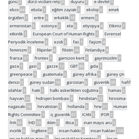
günü
2
dürzi vicdani retçi
3
duyuru
1
e-devlet
1
ebco
64
ebola
1
eğitim zayiatı
1
ekoloji
3
emek
örgütleri
1
eritre
1
erkeklik
18
ermeni
5
ermenistan
5
estonya
2
eta
5
etiyopya
4
Etkiniz
1
etkinlik
1
European Court of Human Rights
1
Evrensel
Periyodik İnceleme
2
ezidi
1
fas
1
faşizm
4
feminizm
2
filipinler
6
filistin
36
Finlandiya
9
fransa
37
frontex
1
garnizon kent
1
gayrimüslim
7
gaza
1
gazi
6
gazze
13
GBT
86
gıda
1
greenpeace
1
guatemala
2
güney afrika
1
güney çin
denizi
3
güney sudan
16
gürcistan
2
güvenlik
35
hafif
silahlar
3
haiti
1
halkı askerlikten soğutma
1
hamas
2
hayvan
20
hidrojen bombası
3
hindistan
12
hirosima-
nagasaki
16
hırvatistan
1
hollanda
5
hrw
31
Human
Rights Committee
1
iç güvenlik
67
ICAN
3
IFOR
2
İHA
41
İHD
29
iklim
7
iltica
1
inan mayıs aru
1
incirlik
6
İngiltere
45
insan hakkı
2
insan hakları
138
insan hakları günü
2
İnsan Hakları Komitesi
2
İnsan