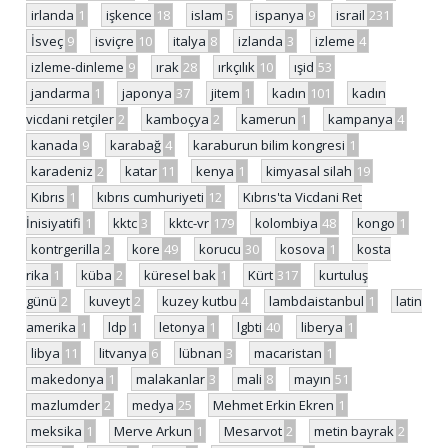
irlanda
1
işkence
18
islam
5
ispanya
9
israil
231
İsveç
9
isviçre
10
italya
8
izlanda
3
izleme
4
izleme-dinleme
9
ırak
28
ırkçılık
10
ışid
53
jandarma
1
japonya
37
jitem
1
kadın
101
kadın
vicdani retçiler
2
kamboçya
2
kamerun
1
kampanya
4
kanada
9
karabağ
4
karaburun bilim kongresi
1
karadeniz
2
katar
11
kenya
1
kimyasal silah
19
Kıbrıs
1
kıbrıs cumhuriyeti
12
Kıbrıs'ta Vicdani Ret
İnisiyatifi
1
kktc
3
kktc-vr
179
kolombiya
48
kongo
1
kontrgerilla
2
kore
49
korucu
30
kosova
1
kosta
rika
1
küba
2
küresel bak
1
Kürt
317
kurtuluş
günü
2
kuveyt
2
kuzey kutbu
4
lambdaistanbul
1
latin
amerika
1
ldp
1
letonya
1
lgbti
40
liberya
1
libya
11
litvanya
6
lübnan
3
macaristan
1
makedonya
1
malakanlar
3
mali
8
mayın
51
mazlumder
2
medya
25
Mehmet Erkin Ekren
1
meksika
1
Merve Arkun
1
Mesarvot
2
metin bayrak
2