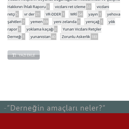
Hakkının İhlali Raporu
1
vicdani ret izleme
53
vicdani
retçi
5
vr der
21
VR-DDER
1
WRİ
64
yayın
1
yehova
şahitleri
7
yemen
59
yeni zelanda
1
yeniçağ
1
yılık
rapor
1
yoklama kaçağı
2
Yunan Vicdani Retçiler
Derneği
1
yunanistan
40
Zorunlu Askerlik
183
YAZI EKLE