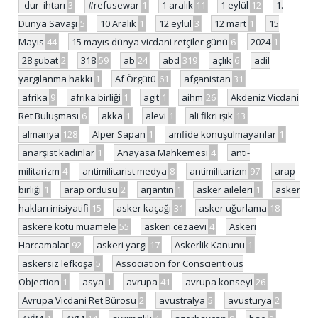
'dur' ihtarı
3
#refusewar
1
1 aralık
11
1 eylül
12
1.
Dünya Savaşı
5
10 Aralık
1
12 eylül
3
12 mart
1
15
Mayıs
44
15 mayıs dünya vicdani retçiler günü
6
2024
1
28 şubat
2
318
59
ab
24
abd
319
açlık
6
adil
yargılanma hakkı
1
Af Örgütü
61
afganistan
31
afrika
9
afrika birliği
1
agit
1
aihm
26
Akdeniz Vicdani
Ret Buluşması
6
akka
1
alevi
1
ali fikri ışık
13
almanya
128
Alper Sapan
1
amfide konuşulmayanlar
1
anarşist kadınlar
1
Anayasa Mahkemesi
4
anti-
militarizm
4
antimilitarist medya
8
antimilitarizm
97
arap
birliği
1
arap ordusu
2
arjantin
1
asker aileleri
1
asker
hakları inisiyatifi
15
asker kaçağı
31
asker uğurlama
18
askere kötü muamele
55
askeri cezaevi
4
Askeri
Harcamalar
92
askeri yargı
17
Askerlik Kanunu
1
askersiz lefkoşa
5
Association for Conscientious
Objection
1
asya
1
avrupa
41
avrupa konseyi
26
Avrupa Vicdani Ret Bürosu
2
avustralya
5
avusturya
2