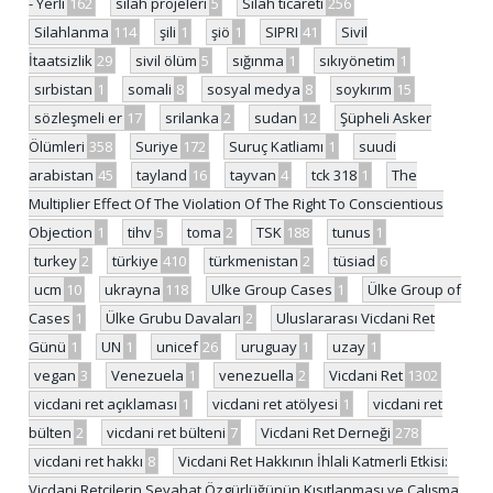
- Yerli
162
silah projeleri
5
Silah ticareti
256
Silahlanma
114
şili
1
şiö
1
SIPRI
41
Sivil
İtaatsizlik
29
sivil ölüm
5
sığınma
1
sıkıyönetim
1
sırbistan
1
somali
8
sosyal medya
8
soykırım
15
sözleşmeli er
17
srilanka
2
sudan
12
Şüpheli Asker
Ölümleri
358
Suriye
172
Suruç Katliamı
1
suudi
arabistan
45
tayland
16
tayvan
4
tck 318
1
The
Multiplier Effect Of The Violation Of The Right To Conscientious
Objection
1
tihv
5
toma
2
TSK
188
tunus
1
turkey
2
türkiye
410
türkmenistan
2
tüsiad
6
ucm
10
ukrayna
118
Ulke Group Cases
1
Ülke Group of
Cases
1
Ülke Grubu Davaları
2
Uluslararası Vicdani Ret
Günü
1
UN
1
unicef
26
uruguay
1
uzay
1
vegan
3
Venezuela
1
venezuella
2
Vicdani Ret
1302
vicdani ret açıklaması
1
vicdani ret atölyesi
1
vicdani ret
bülten
2
vicdani ret bülteni
7
Vicdani Ret Derneği
278
vicdani ret hakkı
8
Vicdani Ret Hakkının İhlali Katmerli Etkisi:
Vicdani Retçilerin Seyahat Özgürlüğünün Kısıtlanması ve Çalışma