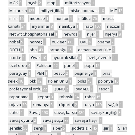
MGK
9
mgsb
2
mhp
1
militarizasyon
1
Militarizm
123
milliyetçilik
7
misket bombası
10
MİT
12
mısır
16
mobese
1
monitor
1
mülteci
76
murat
kanatlı
21
myanmar
8
namibya
1
nato
107
nazizm
1
Netiwit Chotiphatphaisal
1
newroz
1
nijer
1
nijerya
8
nobel
9
norveç
3
nükleer
113
OAC
9
obama
2
ODTÜ
1
ohal
43
ortadoğu
15
osman murat ülke
2
otorite
1
Oyak
10
oyuncak silah
4
özel güvenlik
11
özel ordu
4
Pakistan
12
panel
1
papa
12
paraguay
1
PEN
1
pesco
2
peşmerge
1
pınar
selek
18
pkk
12
Polen Ünlü
1
polis
43
polonya
10
profesyonel ordu
22
QUNO
2
RAMALC
1
rapor
5
raporlama
1
report
3
roboski
34
robot
15
rojava
39
romanya
3
röportaj
2
rusya
150
sağlık
1
sahel
1
Savaş
190
savaş karşıtı
420
savaş karşıtlığı
3
savaş oyunu
2
savaş suçu
77
savaşa hayır
1
şehitlik
56
sergi
1
siber
5
şiddetsizlik
45
şiir
4
Silah