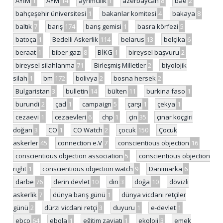
AYİM
1
AYM
14
ayrımcılık
1
azerbaycan
8
bae
2
bahçeşehir üniversitesi
1
bakanlar komitesi
4
bakaya
8
baltık
7
barış
174
barış gemisi
1
basra körfezi
5
batoça
1
Bedelli Askerlik
114
belarus
13
belçika
6
beraat
1
biber gazı
8
BİKG
1
bireysel başvuru
2
bireysel silahlanma
71
Birleşmiş Milletler
2
biyolojik
silah
1
bm
172
bolivya
2
bosna hersek
2
Bulgaristan
3
bulletin
14
bülten
11
burkina faso
1
burundi
2
çad
1
campaign
5
çarşı
1
çekya
1
cezaevi
1
cezaevleri
6
chp
1
çin
35
çınar koçgiri
doğan
3
CO
1
CO Watch
2
çocuk
150
Çocuk
askerler
45
connection e.V
7
conscientious objection
16
conscientious objection association
5
conscientious objection
right
1
conscientious objection watch
9
Danimarka
6
darbe
76
derin devlet
10
din
3
doğa
10
dövizli
askerlik
7
dünya barış günü
1
dünya vicdani retçiler
günü
2
dürzi vicdani retçi
3
duyuru
1
e-devlet
1
ebco
64
ebola
1
eğitim zayiatı
1
ekoloji
3
emek