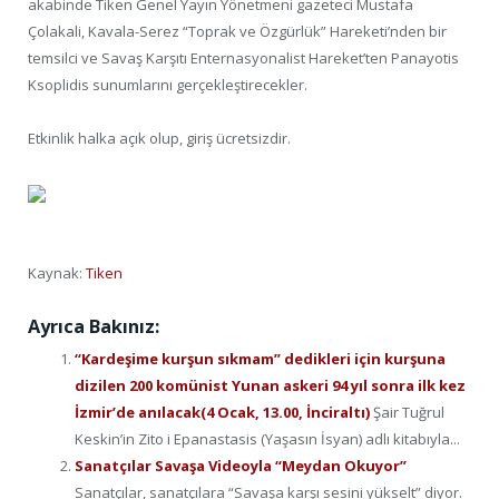
akabinde Tiken Genel Yayın Yönetmeni gazeteci Mustafa
Çolakali, Kavala-Serez “Toprak ve Özgürlük” Hareketi’nden bir
temsilci ve Savaş Karşıtı Enternasyonalist Hareket’ten Panayotis
Ksoplidis sunumlarını gerçekleştirecekler.
Etkinlik halka açık olup, giriş ücretsizdir.
Kaynak:
Tiken
Ayrıca Bakınız:
“Kardeşime kurşun sıkmam” dedikleri için kurşuna
dizilen 200 komünist Yunan askeri 94 yıl sonra ilk kez
İzmir’de anılacak(4 Ocak, 13.00, İnciraltı)
Şair Tuğrul
Keskin’in Zito i Epanastasis (Yaşasın İsyan) adlı kitabıyla...
Sanatçılar Savaşa Videoyla “Meydan Okuyor”
Sanatçılar, sanatçılara “Savaşa karşı sesini yükselt” diyor.