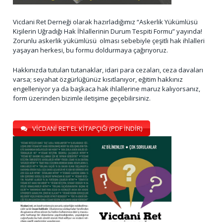
Vicdani Ret Derneği olarak hazırladığımız “Askerlik Yükümlüsü
Kişilerin Uğradığı Hak İhlallerinin Durum Tespiti Formu” yayında!
Zorunlu askerlik yükümlüsü olması sebebiyle çeşitli hak ihlalleri
yaşayan herkesi, bu formu doldurmaya çağırıyoruz.
Hakkınızda tutulan tutanaklar, idari para cezaları, ceza davaları
varsa; seyahat özgürlüğünüz kısıtlanıyor, eğitim hakkınız
engelleniyor ya da başkaca hak ihlallerine maruz kalıyorsanız,
form üzerinden bizimle iletişime geçebilirsiniz.
VİCDANİ RET EL KİTAPÇIĞI (PDF İNDİR)