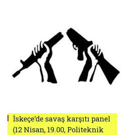
İskeçe’de savaş karşıtı panel
(12 Nisan, 19.00, Politeknik