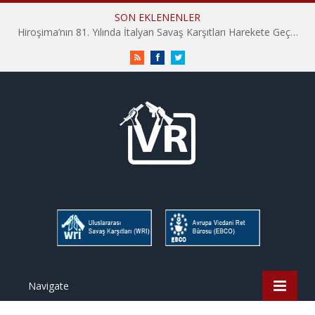
SON EKLENENLER
Hiroşima’nın 81. Yılında İtalyan Savaş Karşıtları Harekete Geçti: “Hatırlamak yeterli değil”
RSS
Facebook
Twitter
Navigate