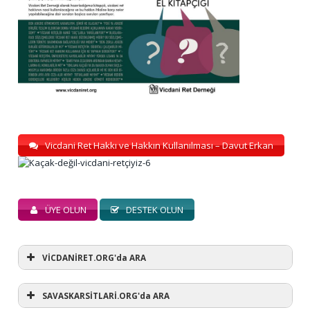
Vicdani Ret Hakkı ve Hakkın Kullanılması – Davut Erkan
ÜYE OLUN
DESTEK OLUN
VİCDANİRET.ORG'da ARA
SAVASKARSİTLARİ.ORG'da ARA