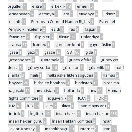
örgütleri
1
eritre
1
erkeklik
18
ermeni
5
ermenistan
5
estonya
2
eta
5
etiyopya
4
Etkiniz
1
etkinlik
1
European Court of Human Rights
1
Evrensel
Periyodik İnceleme
2
ezidi
1
fas
1
faşizm
4
feminizm
2
filipinler
6
filistin
36
Finlandiya
9
fransa
37
frontex
1
garnizon kent
1
gayrimüslim
7
gaza
1
gazi
6
gazze
13
GBT
86
gıda
1
greenpeace
1
guatemala
2
güney afrika
1
güney çin
denizi
3
güney sudan
16
gürcistan
2
güvenlik
35
hafif
silahlar
3
haiti
1
halkı askerlikten soğutma
1
hamas
2
hayvan
20
hidrojen bombası
3
hindistan
12
hirosima-
nagasaki
16
hırvatistan
1
hollanda
5
hrw
31
Human
Rights Committee
1
iç güvenlik
67
ICAN
3
IFOR
2
İHA
41
İHD
29
iklim
7
iltica
1
inan mayıs aru
1
incirlik
6
İngiltere
45
insan hakkı
2
insan hakları
138
insan hakları günü
2
İnsan Hakları Komitesi
2
İnsan
Hakları Konseyi
1
insanlık suçu
10
internet
9
iran
15