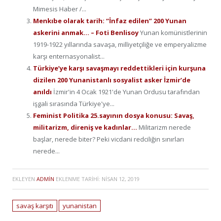
Mimesis Haber /...
Menkıbe olarak tarih: “İnfaz edilen” 200 Yunan
askerini anmak… – Foti Benlisoy
Yunan komünistlerinin
1919-1922 yıllarında savaşa, milliyetçiliğe ve emperyalizme
karşı enternasyonalist...
Türkiye’ye karşı savaşmayı reddettikleri için kurşuna
dizilen 200 Yunanistanlı sosyalist asker İzmir’de
anıldı
İzmir'in 4 Ocak 1921'de Yunan Ordusu tarafından
işgali sırasında Türkiye'ye...
Feminist Politika 25.sayının dosya konusu: Savaş,
militarizm, direniş ve kadınlar…
Militarizm nerede
başlar, nerede biter? Peki vicdani redciliğin sınırları
nerede...
EKLEYEN
ADMIN
EKLENME TARIHI:
NISAN 12, 2019
savaş karşıtı
yunanistan