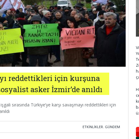
V
Y
T
Z
h
ı reddettikleri için kurşuna
ç
osyalist asker İzmir’de anıldı
H
c
k
gali sırasında Türkiye’ye karşı savaşmayı reddettikleri için
b
anıldı
ü
ETKINLIKLER
,
GÜNDEM