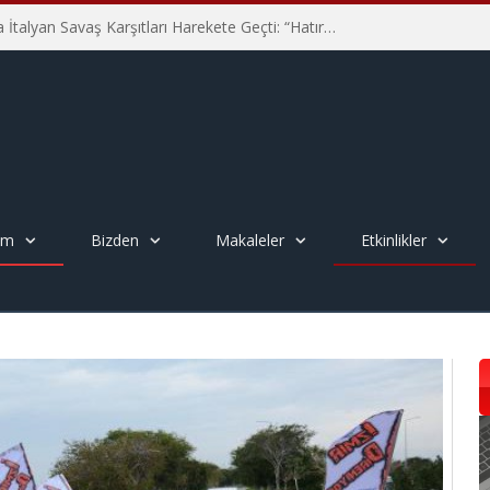
Hiroşima’nın 81. Yılında İtalyan Savaş Karşıtları Harekete Geçti: “Hatırlamak yeterli değil”
em
Bizden
Makaleler
Etkinlikler