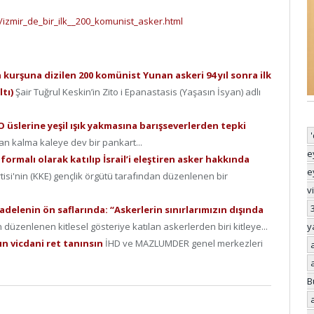
/izmir_de_bir_ilk__200_komunist_asker.html
 kurşuna dizilen 200 komünist Yunan askeri 94 yıl sonra ilk
ltı)
Şair Tuğrul Keskin’in Zito i Epanastasis (Yaşasın İsyan) adlı
üslerine yeşil ışık yakmasına barışseverlerden tepki
an kalma kaleye dev bir pankart...
e
formalı olarak katılıp İsrail’i eleştiren asker hakkında
e
isi'nin (KKE) gençlik örgütü tarafından düzenlenen bir
v
delenin ön saflarında: “Askerlerin sınırlarımızın dışında
y
düzenlenen kitlesel gösteriye katılan askerlerden biri kitleye...
ın vicdani ret tanınsın
İHD ve MAZLUMDER genel merkezleri
B