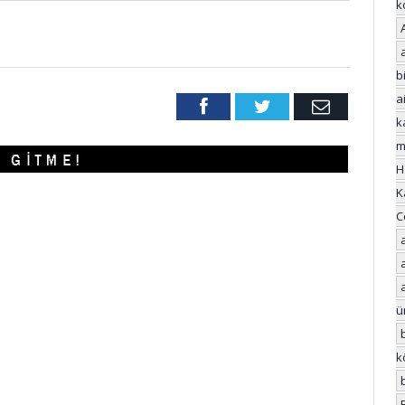
k
bi
a
Facebook
Twitter
Email
k
m
H
K
C
ü
k