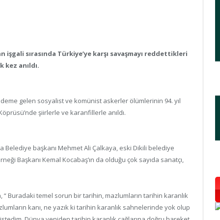
 işgali sırasında Türkiye’ye karşı savaşmayı reddettikleri
k kez anıldı.
ündeme gelen sosyalist ve komünist askerler ölümlerinin 94. yıl
prüsü’nde şiirlerle ve karanfillerle anıldı.
ova Belediye başkanı Mehmet Ali Çalkaya, eski Dikili belediye
rneği Başkanı Kemal Kocabaş’ın da olduğu çok sayıda sanatçı,
, “ Buradaki temel sorun bir tarihin, mazlumların tarihin karanlık
ların kanı, ne yazık ki tarihin karanlık sahnelerinde yok olup
 istedim. Dünya yeniden tarihin karanlık çağlarına doğru hareket