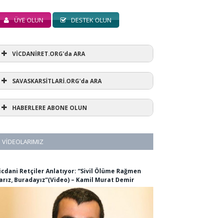
ÜYE OLUN
DESTEK OLUN
VİCDANİRET.ORG'da ARA
SAVASKARSİTLARİ.ORG'da ARA
HABERLERE ABONE OLUN
VIDEOLARIMIZ
icdani Retçiler Anlatıyor: “Sivil Ölüme Rağmen
arız, Buradayız”(Video) – Kamil Murat Demir