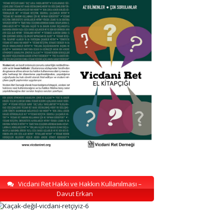
Vicdani Ret Hakkı ve Hakkın Kullanılması –
Davut Erkan