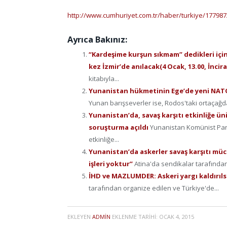
http://www.cumhuriyet.com.tr/haber/turkiye/177987
Ayrıca Bakınız:
“Kardeşime kurşun sıkmam” dedikleri için
kez İzmir’de anılacak(4 Ocak, 13.00, İncira
kitabıyla...
Yunanistan hükmetinin Ege’de yeni NATO 
Yunan barışseverler ise, Rodos'taki ortaçağd
Yunanistan’da, savaş karşıtı etkinliğe üni
soruşturma açıldı
Yunanistan Komünist Part
etkinliğe...
Yunanistan’da askerler savaş karşıtı müca
işleri yoktur”
Atina'da sendikalar tarafından 
İHD ve MAZLUMDER: Askeri yargı kaldırıls
tarafından organize edilen ve Türkiye'de...
EKLEYEN
ADMIN
EKLENME TARIHI:
OCAK 4, 2015