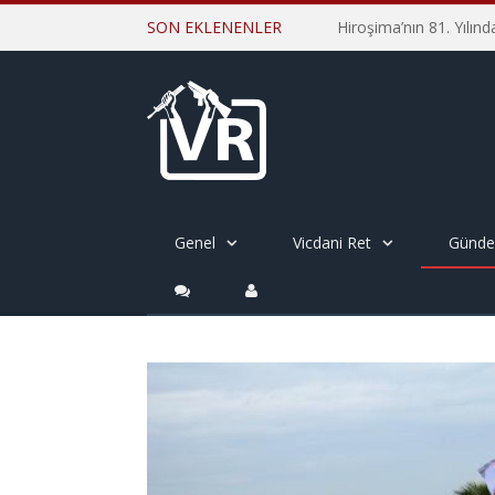
SON EKLENENLER
Genel
Vicdani Ret
Günd