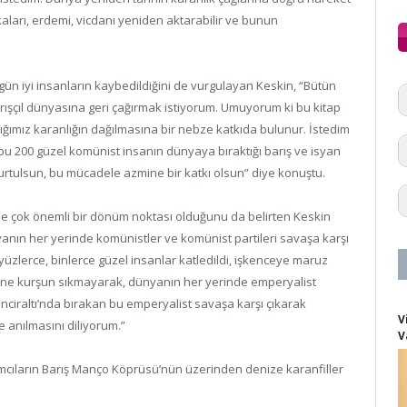
kaları, erdemi, vicdanı yeniden aktarabilir ve bunun
 gün iyi insanların kaybedildiğini de vurgulayan Keskin, “Bütün
rışçıl dünyasına geri çağırmak istiyorum. Umuyorum ki bu kitap
ığımız karanlığın dağılmasına bir nebze katkıda bulunur. İstedim
u 200 güzel komünist insanın dünyaya bıraktığı barış ve isyan
 kurtulsun, bu mücadele azmine bir katkı olsun” diye konuştu.
e çok önemli bir dönüm noktası olduğunu da belirten Keskin
yanın her yerinde komünistler ve komünist partileri savaşa karşı
yüzlerce, binlerce güzel insanlar katledildi, işkenceye maruz
galine kurşun sıkmayarak, dünyanın her yerinde emperyalist
İnciraltı’nda bırakan bu emperyalist savaşa karşı çıkarak
V
 anılmasını diliyorum.”
V
ılımcıların Barış Manço Köprüsü’nün üzerinden denize karanfiller