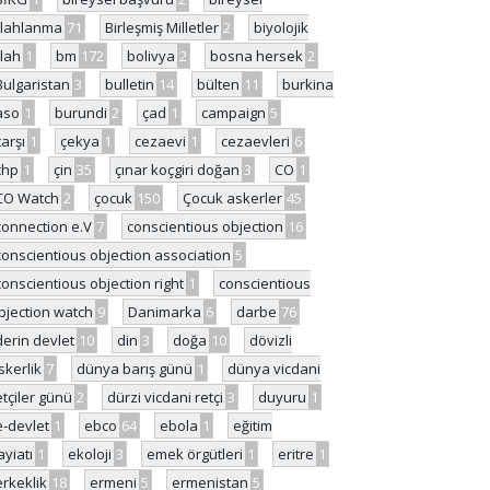
ilahlanma
71
Birleşmiş Milletler
2
biyolojik
ilah
1
bm
172
bolivya
2
bosna hersek
2
Bulgaristan
3
bulletin
14
bülten
11
burkina
aso
1
burundi
2
çad
1
campaign
5
çarşı
1
çekya
1
cezaevi
1
cezaevleri
6
chp
1
çin
35
çınar koçgiri doğan
3
CO
1
CO Watch
2
çocuk
150
Çocuk askerler
45
connection e.V
7
conscientious objection
16
conscientious objection association
5
conscientious objection right
1
conscientious
bjection watch
9
Danimarka
6
darbe
76
derin devlet
10
din
3
doğa
10
dövizli
skerlik
7
dünya barış günü
1
dünya vicdani
etçiler günü
2
dürzi vicdani retçi
3
duyuru
1
e-devlet
1
ebco
64
ebola
1
eğitim
ayiatı
1
ekoloji
3
emek örgütleri
1
eritre
1
erkeklik
18
ermeni
5
ermenistan
5