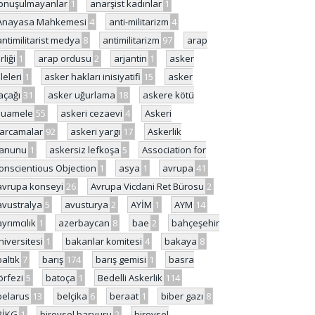
onuşulmayanlar
1
anarşist kadınlar
1
Anayasa Mahkemesi
4
anti-militarizm
4
antimilitarist medya
8
antimilitarizm
97
arap
rliği
1
arap ordusu
2
arjantin
1
asker
ileleri
1
asker hakları inisiyatifi
15
asker
açağı
31
asker uğurlama
18
askere kötü
uamele
55
askeri cezaevi
4
Askeri
arcamalar
92
askeri yargı
17
Askerlik
anunu
1
askersiz lefkoşa
5
Association for
onscientious Objection
1
asya
1
avrupa
41
avrupa konseyi
26
Avrupa Vicdani Ret Bürosu
2
avustralya
5
avusturya
2
AYİM
1
AYM
14
ayrımcılık
1
azerbaycan
8
bae
2
bahçeşehir
niversitesi
1
bakanlar komitesi
4
bakaya
8
baltık
7
barış
174
barış gemisi
1
basra
örfezi
5
batoça
1
Bedelli Askerlik
114
belarus
13
belçika
6
beraat
1
biber gazı
8
BİKG
1
bireysel başvuru
2
bireysel