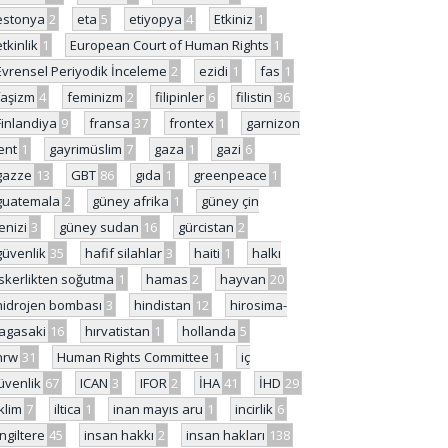
estonya
2
eta
5
etiyopya
4
Etkiniz
1
etkinlik
1
European Court of Human Rights
1
Evrensel Periyodik İnceleme
2
ezidi
1
fas
1
faşizm
4
feminizm
2
filipinler
6
filistin
36
Finlandiya
9
fransa
37
frontex
1
garnizon
ent
1
gayrimüslim
7
gaza
1
gazi
6
gazze
13
GBT
86
gıda
1
greenpeace
1
guatemala
2
güney afrika
1
güney çin
enizi
3
güney sudan
16
gürcistan
2
güvenlik
35
hafif silahlar
3
haiti
1
halkı
skerlikten soğutma
1
hamas
2
hayvan
20
hidrojen bombası
3
hindistan
12
hirosima-
agasaki
16
hırvatistan
1
hollanda
5
hrw
31
Human Rights Committee
1
iç
üvenlik
67
ICAN
3
IFOR
2
İHA
41
İHD
29
iklim
7
iltica
1
inan mayıs aru
1
incirlik
6
İngiltere
45
insan hakkı
2
insan hakları
138