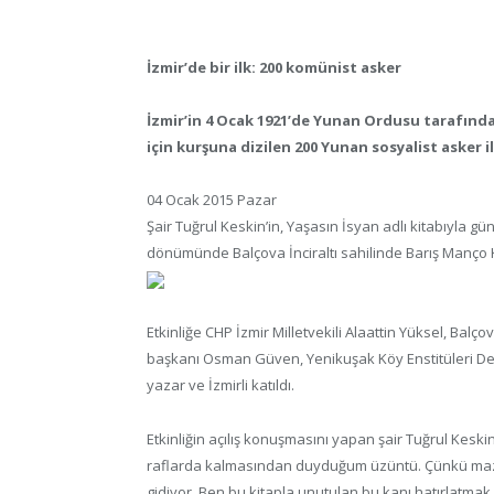
İzmir’de bir ilk: 200 komünist asker
İzmir’in 4 Ocak 1921’de Yunan Ordusu tarafından
için kurşuna dizilen 200 Yunan sosyalist asker il
04 Ocak 2015 Pazar
Şair Tuğrul Keskin’in, Yaşasın İsyan adlı kitabıyla g
dönümünde Balçova İnciraltı sahilinde Barış Manço Kö
Etkinliğe CHP İzmir Milletvekili Alaattin Yüksel, Balç
başkanı Osman Güven, Yenikuşak Köy Enstitüleri De
yazar ve İzmirli katıldı.
Etkinliğin açılış konuşmasını yapan şair Tuğrul Keskin
raflarda kalmasından duyduğum üzüntü. Çünkü mazlum
gidiyor, Ben bu kitapla unutulan bu kanı hatırlatmak