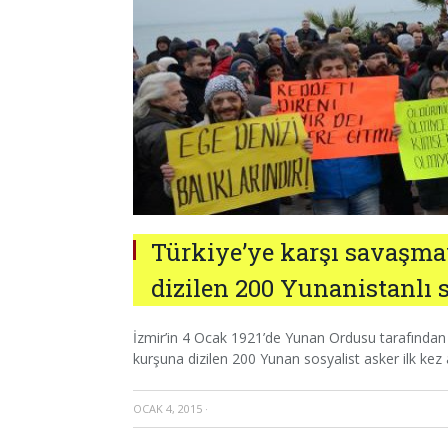
Türkiye’ye karşı savaşmay
dizilen 200 Yunanistanlı s
İzmir’in 4 Ocak 1921’de Yunan Ordusu tarafından iş
kurşuna dizilen 200 Yunan sosyalist asker ilk kez 
OCAK 4, 2015
·