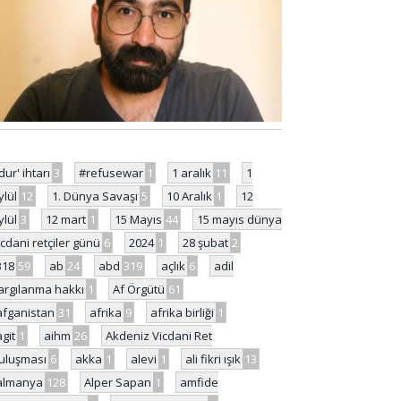
'dur' ihtarı
3
#refusewar
1
1 aralık
11
1
ylül
12
1. Dünya Savaşı
5
10 Aralık
1
12
ylül
3
12 mart
1
15 Mayıs
44
15 mayıs dünya
icdani retçiler günü
6
2024
1
28 şubat
2
318
59
ab
24
abd
319
açlık
6
adil
argılanma hakkı
1
Af Örgütü
61
afganistan
31
afrika
9
afrika birliği
1
agit
1
aihm
26
Akdeniz Vicdani Ret
uluşması
6
akka
1
alevi
1
ali fikri ışık
13
almanya
128
Alper Sapan
1
amfide