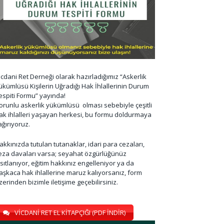
icdani Ret Derneği olarak hazırladığımız “Askerlik
ükümlüsü Kişilerin Uğradığı Hak İhlallerinin Durum
espiti Formu” yayında!
orunlu askerlik yükümlüsü olması sebebiyle çeşitli
ak ihlalleri yaşayan herkesi, bu formu doldurmaya
ağırıyoruz.
akkınızda tutulan tutanaklar, idari para cezaları,
eza davaları varsa; seyahat özgürlüğünüz
ısıtlanıyor, eğitim hakkınız engelleniyor ya da
aşkaca hak ihlallerine maruz kalıyorsanız, form
zerinden bizimle iletişime geçebilirsiniz.
VİCDANİ RET EL KİTAPÇIĞI (PDF İNDİR)