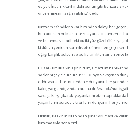
ediyor. İnsanlık tarihindeki bunun gibi benzersiz va
öncelenmesini sağlayabiliriz” dedi.
Bir takım efendilerin kar hırsından dolayı her geçen
bunların son bulmasını arzulayarak, insanı kendi ba
ve bu anma ve tarihteki bu iki yüz güzel ölüm, yaşad
ki dünya yeniden karanlık bir dönemden geçerken, b
çığlığı karşılık bulsun ve bu karanlıktan bir an önce
Ulusal Kurtuluş Savaşının dünya mazlum hareketind
sözlerini şöyle sürdürdü: “ 1. Dünya Savaşı’nda dün
ciddi tavır aldılar. Bu nedenle dünyanın her yerinde 
kaldı, yargılandı, zindanlara atıldı. Anadolu’nun iş
savaşa karşı çıkarak, yaşamlarını bizim topraklarda 
yaşamlarını burada yitirenlerin dünyanın her yerinde
EtkinliK, Keskin’in kitabından şiirler okuması ve kat
bırakmasıyla sona erdi.