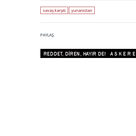
savaş karşıtı
yunanistan
PAYLAŞ.