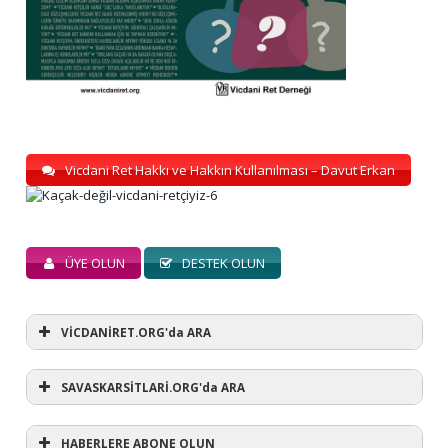
Vicdani Ret Hakkı ve Hakkın Kullanılması – Davut Erkan
ÜYE OLUN
DESTEK OLUN
VİCDANİRET.ORG'da ARA
SAVASKARSİTLARİ.ORG'da ARA
HABERLERE ABONE OLUN