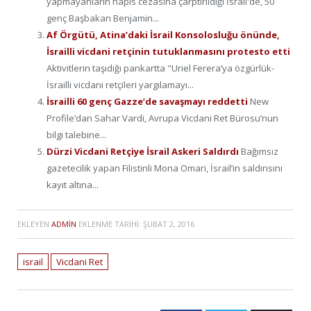
yapmayanların hapis cezasına çarptırıldığı İsrail'de, 50
genç Başbakan Benjamin...
Af Örgütü, Atina’daki İsrail Konsolosluğu önünde,
İsrailli vicdani retçinin tutuklanmasını protesto etti
Aktivitlerin taşıdığı pankartta "Uriel Ferera’ya özgürlük-
İsrailli vicdani retçileri yargılamayı...
İsrailli 60 genç Gazze’de savaşmayı reddetti
New
Profile’dan Sahar Vardi, Avrupa Vicdani Ret Bürosu’nun
bilgi talebine...
Dürzi Vicdani Retçiye İsrail Askeri Saldırdı
Bağımsız
gazetecilik yapan Filistinli Mona Omari, İsrail’in saldırısını
kayıt altına...
EKLEYEN
ADMIN
EKLENME TARIHI:
ŞUBAT 2, 2016
israil
Vicdani Ret