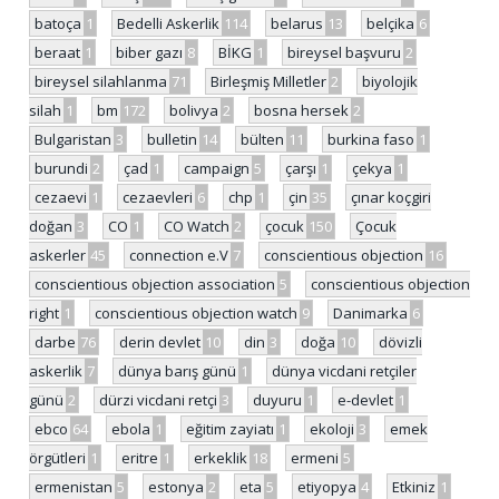
batoça
1
Bedelli Askerlik
114
belarus
13
belçika
6
beraat
1
biber gazı
8
BİKG
1
bireysel başvuru
2
bireysel silahlanma
71
Birleşmiş Milletler
2
biyolojik
silah
1
bm
172
bolivya
2
bosna hersek
2
Bulgaristan
3
bulletin
14
bülten
11
burkina faso
1
burundi
2
çad
1
campaign
5
çarşı
1
çekya
1
cezaevi
1
cezaevleri
6
chp
1
çin
35
çınar koçgiri
doğan
3
CO
1
CO Watch
2
çocuk
150
Çocuk
askerler
45
connection e.V
7
conscientious objection
16
conscientious objection association
5
conscientious objection
right
1
conscientious objection watch
9
Danimarka
6
darbe
76
derin devlet
10
din
3
doğa
10
dövizli
askerlik
7
dünya barış günü
1
dünya vicdani retçiler
günü
2
dürzi vicdani retçi
3
duyuru
1
e-devlet
1
ebco
64
ebola
1
eğitim zayiatı
1
ekoloji
3
emek
örgütleri
1
eritre
1
erkeklik
18
ermeni
5
ermenistan
5
estonya
2
eta
5
etiyopya
4
Etkiniz
1