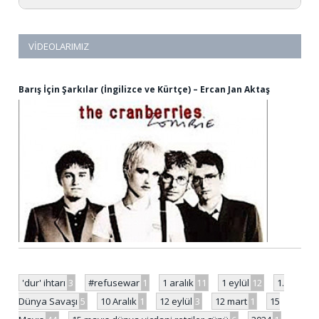
VIDEOLARIMIZ
Barış İçin Şarkılar (İngilizce ve Kürtçe) – Ercan Jan Aktaş
'dur' ihtarı
3
#refusewar
1
1 aralık
11
1 eylül
12
1.
Dünya Savaşı
5
10 Aralık
1
12 eylül
3
12 mart
1
15