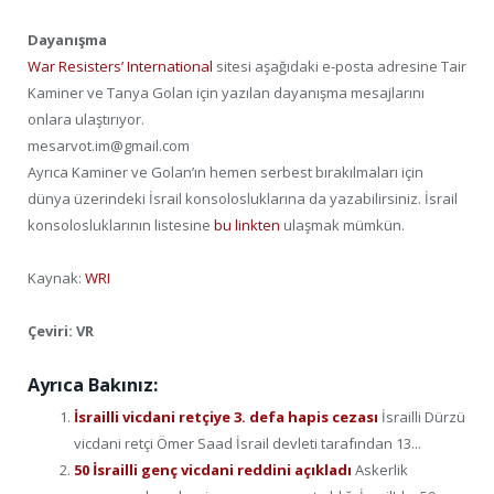
Dayanışma
War Resisters’ International
sitesi aşağıdaki e-posta adresine Tair
Kaminer ve Tanya Golan için yazılan dayanışma mesajlarını
onlara ulaştırıyor.
mesarvot.im@gmail.com
Ayrıca Kaminer ve Golan’ın hemen serbest bırakılmaları için
dünya üzerindeki İsrail konsolosluklarına da yazabilirsiniz. İsrail
konsolosluklarının listesine
bu linkten
ulaşmak mümkün.
Kaynak:
WRI
Çeviri: VR
Ayrıca Bakınız:
İsrailli vicdani retçiye 3. defa hapis cezası
İsrailli Dürzü
vicdani retçi Ömer Saad İsrail devleti tarafından 13...
50 İsrailli genç vicdani reddini açıkladı
Askerlik