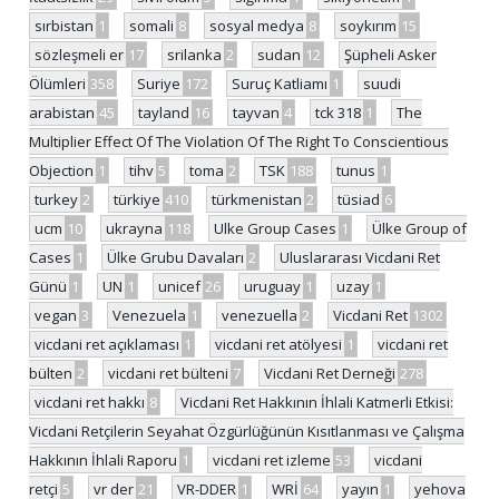
sırbistan
1
somali
8
sosyal medya
8
soykırım
15
sözleşmeli er
17
srilanka
2
sudan
12
Şüpheli Asker
Ölümleri
358
Suriye
172
Suruç Katliamı
1
suudi
arabistan
45
tayland
16
tayvan
4
tck 318
1
The
Multiplier Effect Of The Violation Of The Right To Conscientious
Objection
1
tihv
5
toma
2
TSK
188
tunus
1
turkey
2
türkiye
410
türkmenistan
2
tüsiad
6
ucm
10
ukrayna
118
Ulke Group Cases
1
Ülke Group of
Cases
1
Ülke Grubu Davaları
2
Uluslararası Vicdani Ret
Günü
1
UN
1
unicef
26
uruguay
1
uzay
1
vegan
3
Venezuela
1
venezuella
2
Vicdani Ret
1302
vicdani ret açıklaması
1
vicdani ret atölyesi
1
vicdani ret
bülten
2
vicdani ret bülteni
7
Vicdani Ret Derneği
278
vicdani ret hakkı
8
Vicdani Ret Hakkının İhlali Katmerli Etkisi:
Vicdani Retçilerin Seyahat Özgürlüğünün Kısıtlanması ve Çalışma
Hakkının İhlali Raporu
1
vicdani ret izleme
53
vicdani
retçi
5
vr der
21
VR-DDER
1
WRİ
64
yayın
1
yehova