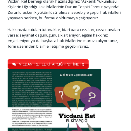
Vicdani Ret Derneği olarak hazırladığımız “Askerlik Yükümlüsü
Kişilerin Uğradığı Hak İhlallerinin Durum Tespiti Formu” yayında!
Zorunlu askerlik yükümlüsü olması sebebiyle çeşitli hak ihlalleri
yaşayan herkesi, bu formu doldurmaya çağırıyoruz.
Hakkınızda tutulan tutanaklar, idari para cezaları, ceza davaları
varsa; seyahat özgürlüğünüz kısıtlanıyor, eğitim hakkınız
engelleniyor ya da başkaca hak ihlallerine maruz kalıyorsanız,
form üzerinden bizimle iletişime geçebilirsiniz.
VİCDANİ RET EL KİTAPÇIĞI (PDF İNDİR)