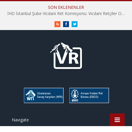
SON EKLENENLER
İHD İstanbul Şube Vicdani Ret Komisyonu: Vicdani Retçiler Olarak Destek İçin Buradayız!
RSS
Facebook
Twitter
Navigate