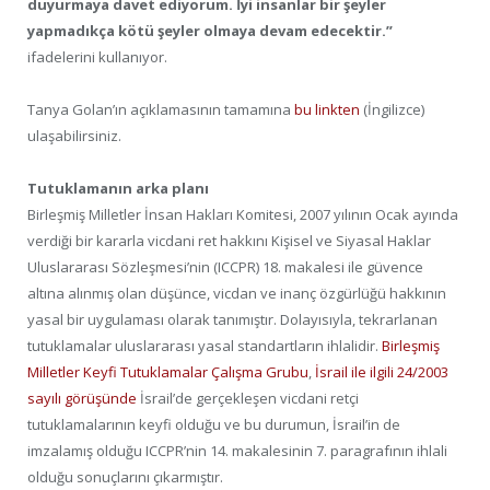
duyurmaya davet ediyorum. İyi insanlar bir şeyler
yapmadıkça kötü şeyler olmaya devam edecektir.”
ifadelerini kullanıyor.
Tanya Golan’ın açıklamasının tamamına
bu linkten
(İngilizce)
ulaşabilirsiniz.
Tutuklamanın arka planı
Birleşmiş Milletler İnsan Hakları Komitesi, 2007 yılının Ocak ayında
verdiği bir kararla vicdani ret hakkını Kişisel ve Siyasal Haklar
Uluslararası Sözleşmesi’nin (ICCPR) 18. makalesi ile güvence
altına alınmış olan düşünce, vicdan ve inanç özgürlüğü hakkının
yasal bir uygulaması olarak tanımıştır. Dolayısıyla, tekrarlanan
tutuklamalar uluslararası yasal standartların ihlalidir.
Birleşmiş
Milletler Keyfi Tutuklamalar Çalışma Grubu
,
İsrail ile ilgili 24/2003
sayılı görüşünde
İsrail’de gerçekleşen vicdani retçi
tutuklamalarının keyfi olduğu ve bu durumun, İsrail’in de
imzalamış olduğu ICCPR’nin 14. makalesinin 7. paragrafının ihlali
olduğu sonuçlarını çıkarmıştır.