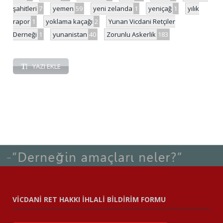
şahitleri
7
yemen
59
yeni zelanda
1
yeniçağ
1
yılık
rapor
1
yoklama kaçağı
2
Yunan Vicdani Retçiler
Derneği
1
yunanistan
40
Zorunlu Askerlik
183
YAZI EKLE
VİCDANİ RET HAKKI İHLALİ BİLDİRİM FORMU