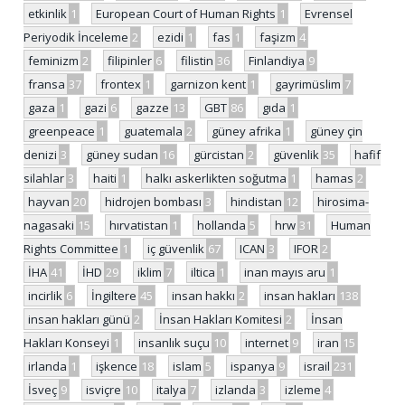
etkinlik
1
European Court of Human Rights
1
Evrensel
Periyodik İnceleme
2
ezidi
1
fas
1
faşizm
4
feminizm
2
filipinler
6
filistin
36
Finlandiya
9
fransa
37
frontex
1
garnizon kent
1
gayrimüslim
7
gaza
1
gazi
6
gazze
13
GBT
86
gıda
1
greenpeace
1
guatemala
2
güney afrika
1
güney çin
denizi
3
güney sudan
16
gürcistan
2
güvenlik
35
hafif
silahlar
3
haiti
1
halkı askerlikten soğutma
1
hamas
2
hayvan
20
hidrojen bombası
3
hindistan
12
hirosima-
nagasaki
15
hırvatistan
1
hollanda
5
hrw
31
Human
Rights Committee
1
iç güvenlik
67
ICAN
3
IFOR
2
İHA
41
İHD
29
iklim
7
iltica
1
inan mayıs aru
1
incirlik
6
İngiltere
45
insan hakkı
2
insan hakları
138
insan hakları günü
2
İnsan Hakları Komitesi
2
İnsan
Hakları Konseyi
1
insanlık suçu
10
internet
9
iran
15
irlanda
1
işkence
18
islam
5
ispanya
9
israil
231
İsveç
9
isviçre
10
italya
7
izlanda
3
izleme
4