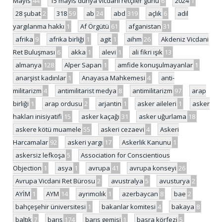
Mayıs
44
15 mayıs dünya vicdani retçiler günü
6
2024
1
28 şubat
2
318
59
ab
24
abd
319
açlık
6
adil
yargılanma hakkı
1
Af Örgütü
61
afganistan
31
afrika
9
afrika birliği
1
agit
1
aihm
26
Akdeniz Vicdani
Ret Buluşması
6
akka
1
alevi
1
ali fikri ışık
13
almanya
128
Alper Sapan
1
amfide konuşulmayanlar
1
anarşist kadınlar
1
Anayasa Mahkemesi
4
anti-
militarizm
4
antimilitarist medya
8
antimilitarizm
97
arap
birliği
1
arap ordusu
2
arjantin
1
asker aileleri
1
asker
hakları inisiyatifi
15
asker kaçağı
31
asker uğurlama
18
askere kötü muamele
55
askeri cezaevi
4
Askeri
Harcamalar
92
askeri yargı
17
Askerlik Kanunu
1
askersiz lefkoşa
5
Association for Conscientious
Objection
1
asya
1
avrupa
41
avrupa konseyi
26
Avrupa Vicdani Ret Bürosu
2
avustralya
5
avusturya
2
AYİM
1
AYM
14
ayrımcılık
1
azerbaycan
8
bae
2
bahçeşehir üniversitesi
1
bakanlar komitesi
4
bakaya
8
baltık
7
barış
174
barış gemisi
1
basra körfezi
5