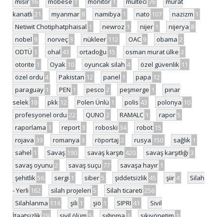
mısır
16
mobese
1
monitor
1
mülteci
76
murat
kanatlı
21
myanmar
8
namibya
1
nato
107
nazizm
1
Netiwit Chotiphatphaisal
1
newroz
1
nijer
1
nijerya
8
nobel
9
norveç
3
nükleer
112
OAC
9
obama
2
ODTÜ
1
ohal
43
ortadoğu
15
osman murat ülke
2
otorite
1
Oyak
10
oyuncak silah
4
özel güvenlik
11
özel ordu
4
Pakistan
12
panel
1
papa
12
paraguay
1
PEN
1
pesco
2
peşmerge
1
pınar
selek
18
pkk
12
Polen Ünlü
1
polis
43
polonya
10
profesyonel ordu
22
QUNO
2
RAMALC
1
rapor
5
raporlama
1
report
3
roboski
34
robot
15
rojava
39
romanya
3
röportaj
2
rusya
150
sağlık
1
sahel
1
Savaş
190
savaş karşıtı
420
savaş karşıtlığı
3
savaş oyunu
2
savaş suçu
77
savaşa hayır
1
şehitlik
56
sergi
1
siber
5
şiddetsizlik
45
şiir
4
Silah
- Yerli
162
silah projeleri
5
Silah ticareti
256
Silahlanma
114
şili
1
şiö
1
SIPRI
41
Sivil
İtaatsizlik
29
sivil ölüm
5
sığınma
1
sıkıyönetim
1