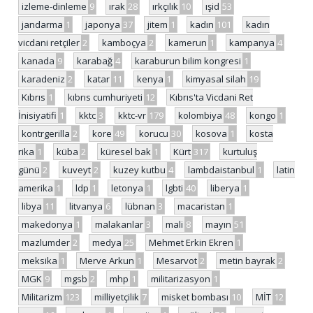
izleme-dinleme
9
ırak
28
ırkçılık
10
ışid
53
jandarma
1
japonya
37
jitem
1
kadın
101
kadın
vicdani retçiler
2
kamboçya
2
kamerun
1
kampanya
4
kanada
9
karabağ
4
karaburun bilim kongresi
1
karadeniz
2
katar
11
kenya
1
kimyasal silah
19
Kıbrıs
1
kıbrıs cumhuriyeti
12
Kıbrıs'ta Vicdani Ret
İnisiyatifi
1
kktc
3
kktc-vr
179
kolombiya
48
kongo
1
kontrgerilla
2
kore
49
korucu
30
kosova
1
kosta
rika
1
küba
2
küresel bak
1
Kürt
317
kurtuluş
günü
2
kuveyt
2
kuzey kutbu
4
lambdaistanbul
1
latin
amerika
1
ldp
1
letonya
1
lgbti
40
liberya
1
libya
11
litvanya
6
lübnan
3
macaristan
1
makedonya
1
malakanlar
3
mali
8
mayın
51
mazlumder
2
medya
25
Mehmet Erkin Ekren
1
meksika
1
Merve Arkun
1
Mesarvot
2
metin bayrak
2
MGK
9
mgsb
2
mhp
1
militarizasyon
1
Militarizm
123
milliyetçilik
7
misket bombası
10
MİT
12