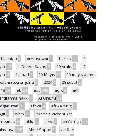
'dur' ihtarı
3
#refusewar
1
1 aralık
11
1
ylül
12
1. Dünya Savaşı
5
10 Aralık
1
12
ylül
3
12 mart
1
15 Mayıs
44
15 mayıs dünya
icdani retçiler günü
6
2024
1
28 şubat
2
318
59
ab
24
abd
319
açlık
6
adil
argılanma hakkı
1
Af Örgütü
61
afganistan
31
afrika
9
afrika birliği
1
agit
1
aihm
26
Akdeniz Vicdani Ret
uluşması
6
akka
1
alevi
1
ali fikri ışık
13
almanya
128
Alper Sapan
1
amfide