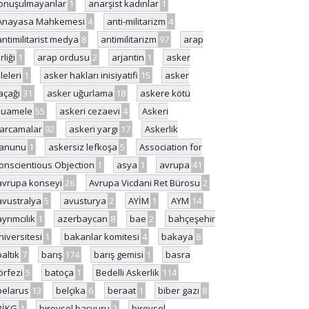
onuşulmayanlar
1
anarşist kadınlar
1
Anayasa Mahkemesi
4
anti-militarizm
4
antimilitarist medya
8
antimilitarizm
97
arap
rliği
1
arap ordusu
2
arjantin
1
asker
ileleri
1
asker hakları inisiyatifi
15
asker
açağı
31
asker uğurlama
18
askere kötü
uamele
55
askeri cezaevi
4
Askeri
arcamalar
92
askeri yargı
17
Askerlik
anunu
1
askersiz lefkoşa
5
Association for
onscientious Objection
1
asya
1
avrupa
41
avrupa konseyi
26
Avrupa Vicdani Ret Bürosu
2
avustralya
5
avusturya
2
AYİM
1
AYM
14
ayrımcılık
1
azerbaycan
8
bae
2
bahçeşehir
niversitesi
1
bakanlar komitesi
4
bakaya
8
baltık
7
barış
174
barış gemisi
1
basra
örfezi
5
batoça
1
Bedelli Askerlik
114
belarus
13
belçika
6
beraat
1
biber gazı
8
BİKG
1
bireysel başvuru
2
bireysel