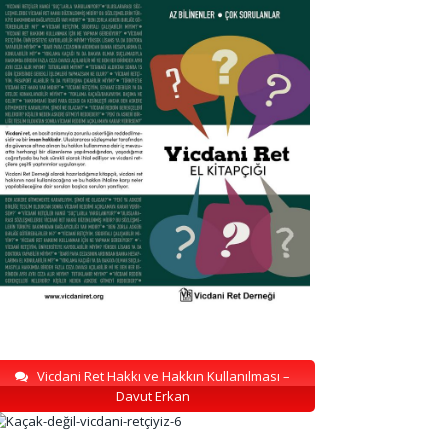
Vicdani Ret Hakkı ve Hakkın Kullanılması –
Davut Erkan