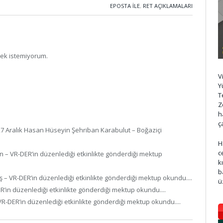
EPOSTA ILE
,
RET AÇIKLAMALARI
ek istemiyorum.
V
Y
T
Z
h
ç
27 Aralık Hasan Hüseyin Şehriban Karabulut – Boğaziçi
H
c
n – VR-DER’in düzenlediği etkinlikte gönderdiği mektup
k
b
ş – VR-DER’in düzenlediği etkinlikte gönderdiği mektup okundu....
ü
ER’in düzenlediği etkinlikte gönderdiği mektup okundu....
– VR-DER’in düzenlediği etkinlikte gönderdiği mektup okundu....