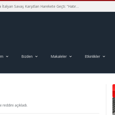
Hiroşima’nın 81. Yılında İtalyan Savaş Karşıtları Harekete Geçti: “Hatırlamak yeterli değil”
em
Bizden
Makaleler
Etkinlikler
reddini açıkladı.