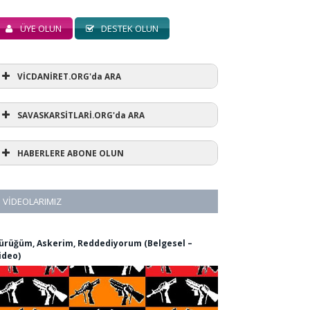
ÜYE OLUN
DESTEK OLUN
VİCDANİRET.ORG'da ARA
SAVASKARSİTLARİ.ORG'da ARA
HABERLERE ABONE OLUN
VIDEOLARIMIZ
ürüğüm, Askerim, Reddediyorum (Belgesel –
ideo)