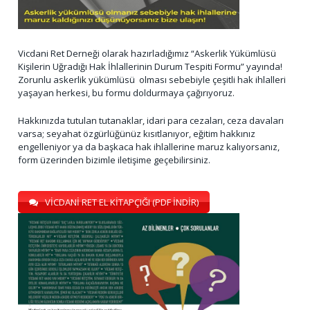
Vicdani Ret Derneği olarak hazırladığımız “Askerlik Yükümlüsü
Kişilerin Uğradığı Hak İhlallerinin Durum Tespiti Formu” yayında!
Zorunlu askerlik yükümlüsü olması sebebiyle çeşitli hak ihlalleri
yaşayan herkesi, bu formu doldurmaya çağırıyoruz.
Hakkınızda tutulan tutanaklar, idari para cezaları, ceza davaları
varsa; seyahat özgürlüğünüz kısıtlanıyor, eğitim hakkınız
engelleniyor ya da başkaca hak ihlallerine maruz kalıyorsanız,
form üzerinden bizimle iletişime geçebilirsiniz.
VİCDANİ RET EL KİTAPÇIĞI (PDF İNDİR)