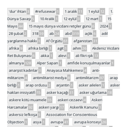
'dur' ihtarı
3
#refusewar
1
1 aralık
11
1 eylül
12
1.
Dünya Savaşı
5
10 Aralık
1
12 eylül
3
12 mart
1
15
Mayıs
44
15 mayıs dünya vicdani retçiler günü
6
2024
1
28 şubat
2
318
59
ab
24
abd
319
açlık
6
adil
yargılanma hakkı
1
Af Örgütü
61
afganistan
31
afrika
9
afrika birliği
1
agit
1
aihm
26
Akdeniz Vicdani
Ret Buluşması
6
akka
1
alevi
1
ali fikri ışık
13
almanya
128
Alper Sapan
1
amfide konuşulmayanlar
1
anarşist kadınlar
1
Anayasa Mahkemesi
4
anti-
militarizm
4
antimilitarist medya
8
antimilitarizm
97
arap
birliği
1
arap ordusu
2
arjantin
1
asker aileleri
1
asker
hakları inisiyatifi
15
asker kaçağı
31
asker uğurlama
18
askere kötü muamele
55
askeri cezaevi
4
Askeri
Harcamalar
92
askeri yargı
17
Askerlik Kanunu
1
askersiz lefkoşa
5
Association for Conscientious
Objection
1
asya
1
avrupa
41
avrupa konseyi
26