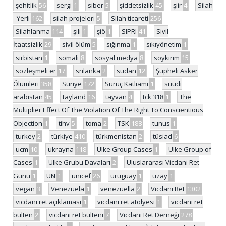
şehitlik
56
sergi
1
siber
5
şiddetsizlik
45
şiir
4
Silah
- Yerli
162
silah projeleri
5
Silah ticareti
256
Silahlanma
114
şili
1
şiö
1
SIPRI
41
Sivil
İtaatsizlik
29
sivil ölüm
5
sığınma
1
sıkıyönetim
1
sırbistan
1
somali
8
sosyal medya
8
soykırım
15
sözleşmeli er
17
srilanka
2
sudan
12
Şüpheli Asker
Ölümleri
358
Suriye
172
Suruç Katliamı
1
suudi
arabistan
45
tayland
16
tayvan
4
tck 318
1
The
Multiplier Effect Of The Violation Of The Right To Conscientious
Objection
1
tihv
5
toma
2
TSK
188
tunus
1
turkey
2
türkiye
410
türkmenistan
2
tüsiad
6
ucm
10
ukrayna
118
Ulke Group Cases
1
Ülke Group of
Cases
1
Ülke Grubu Davaları
2
Uluslararası Vicdani Ret
Günü
1
UN
1
unicef
26
uruguay
1
uzay
1
vegan
3
Venezuela
1
venezuella
2
Vicdani Ret
1302
vicdani ret açıklaması
1
vicdani ret atölyesi
1
vicdani ret
bülten
2
vicdani ret bülteni
7
Vicdani Ret Derneği
278