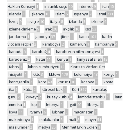
Hakları Konseyi
1
insanlık suçu
10
internet
9
iran
15
irlanda
1
işkence
18
islam
5
ispanya
9
israil
231
İsveç
9
isviçre
10
italya
8
izlanda
3
izleme
4
izleme-dinleme
9
ırak
28
ırkçılık
10
ışid
53
jandarma
1
japonya
37
jitem
1
kadın
101
kadın
vicdani retçiler
2
kamboçya
2
kamerun
1
kampanya
4
kanada
9
karabağ
4
karaburun bilim kongresi
1
karadeniz
2
katar
11
kenya
1
kimyasal silah
19
Kıbrıs
1
kıbrıs cumhuriyeti
12
Kıbrıs'ta Vicdani Ret
İnisiyatifi
1
kktc
3
kktc-vr
179
kolombiya
48
kongo
1
kontrgerilla
2
kore
49
korucu
30
kosova
1
kosta
rika
1
küba
2
küresel bak
1
Kürt
317
kurtuluş
günü
2
kuveyt
2
kuzey kutbu
4
lambdaistanbul
1
latin
amerika
1
ldp
1
letonya
1
lgbti
40
liberya
1
libya
11
litvanya
6
lübnan
3
macaristan
1
makedonya
1
malakanlar
3
mali
8
mayın
51
mazlumder
2
medya
25
Mehmet Erkin Ekren
1