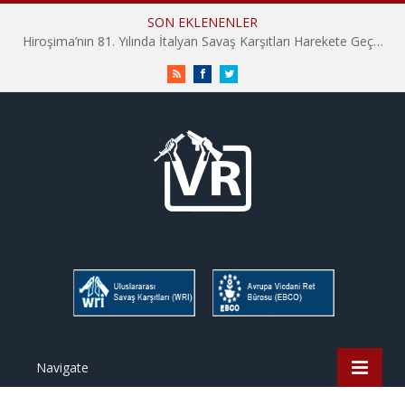
SON EKLENENLER
Hiroşima’nın 81. Yılında İtalyan Savaş Karşıtları Harekete Geçti: “Hatırlamak yeterli değil”
RSS
Facebook
Twitter
Navigate