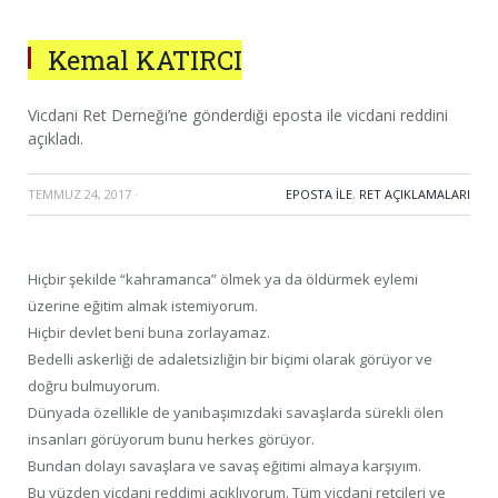
Kemal KATIRCI
Vicdani Ret Derneği’ne gönderdiği eposta ile vicdani reddini
açıkladı.
TEMMUZ 24, 2017
·
EPOSTA ILE
,
RET AÇIKLAMALARI
Hiçbir şekilde “kahramanca” ölmek ya da öldürmek eylemi
üzerine eğitim almak istemiyorum.
Hiçbir devlet beni buna zorlayamaz.
Bedelli askerliği de adaletsizliğin bir biçimi olarak görüyor ve
doğru bulmuyorum.
Dünyada özellikle de yanıbaşımızdaki savaşlarda sürekli ölen
insanları görüyorum bunu herkes görüyor.
Bundan dolayı savaşlara ve savaş eğitimi almaya karşıyım.
Bu yüzden vicdani reddimi açıklıyorum. Tüm vicdani retçileri ve