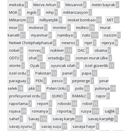
meksika
1
Merve Arkun
1
Mesarvot
2
metin bayrak
2
MGK
9
mgsb
2
mhp
1
militarizasyon
1
Militarizm
123
milliyetçilik
7
misket bombası
10
MİT
12
mısır
16
mobese
1
monitor
1
mülteci
76
murat
kanatlı
21
myanmar
8
namibya
1
nato
107
nazizm
1
Netiwit Chotiphatphaisal
1
newroz
1
nijer
1
nijerya
8
nobel
9
norveç
3
nükleer
113
OAC
9
obama
2
ODTÜ
1
ohal
43
ortadoğu
15
osman murat ülke
2
otorite
1
Oyak
10
oyuncak silah
4
özel güvenlik
11
özel ordu
4
Pakistan
12
panel
1
papa
12
paraguay
1
PEN
1
pesco
2
peşmerge
1
pınar
selek
18
pkk
12
Polen Ünlü
1
polis
43
polonya
10
profesyonel ordu
22
QUNO
2
RAMALC
1
rapor
5
raporlama
1
report
3
roboski
34
robot
15
rojava
39
romanya
3
röportaj
2
rusya
150
sağlık
1
sahel
1
Savaş
190
savaş karşıtı
420
savaş karşıtlığı
3
savaş oyunu
2
savaş suçu
77
savaşa hayır
1