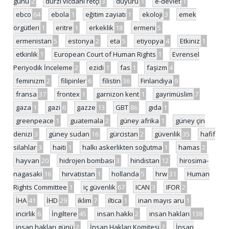
günü
2
dürzi vicdani retçi
3
duyuru
1
e-devlet
1
ebco
64
ebola
1
eğitim zayiatı
1
ekoloji
3
emek
örgütleri
1
eritre
1
erkeklik
18
ermeni
5
ermenistan
5
estonya
2
eta
5
etiyopya
4
Etkiniz
1
etkinlik
1
European Court of Human Rights
1
Evrensel
Periyodik İnceleme
2
ezidi
1
fas
1
faşizm
4
feminizm
2
filipinler
6
filistin
36
Finlandiya
9
fransa
37
frontex
1
garnizon kent
1
gayrimüslim
7
gaza
1
gazi
6
gazze
13
GBT
86
gıda
1
greenpeace
1
guatemala
2
güney afrika
1
güney çin
denizi
3
güney sudan
16
gürcistan
2
güvenlik
35
hafif
silahlar
3
haiti
1
halkı askerlikten soğutma
1
hamas
2
hayvan
20
hidrojen bombası
3
hindistan
12
hirosima-
nagasaki
16
hırvatistan
1
hollanda
5
hrw
31
Human
Rights Committee
1
iç güvenlik
67
ICAN
3
IFOR
2
İHA
41
İHD
29
iklim
7
iltica
1
inan mayıs aru
1
incirlik
6
İngiltere
45
insan hakkı
2
insan hakları
138
insan hakları günü
2
İnsan Hakları Komitesi
2
İnsan