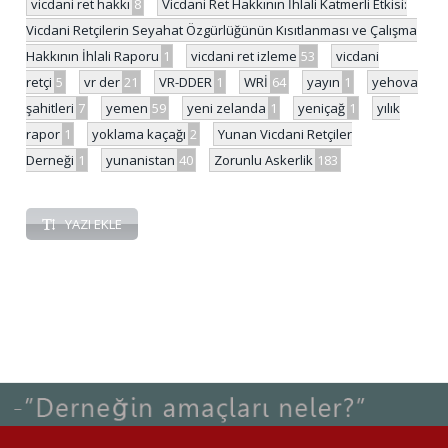
vicdani ret hakkı
8
Vicdani Ret Hakkının İhlali Katmerli Etkisi:
Vicdani Retçilerin Seyahat Özgürlüğünün Kısıtlanması ve Çalışma
Hakkının İhlali Raporu
1
vicdani ret izleme
53
vicdani
retçi
5
vr der
21
VR-DDER
1
WRİ
64
yayın
1
yehova
şahitleri
7
yemen
59
yeni zelanda
1
yeniçağ
1
yılık
rapor
1
yoklama kaçağı
2
Yunan Vicdani Retçiler
Derneği
1
yunanistan
40
Zorunlu Askerlik
183
YAZI EKLE