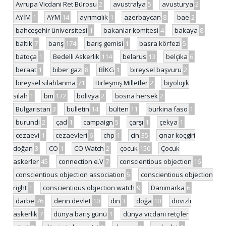
Avrupa Vicdani Ret Bürosu
2
avustralya
5
avusturya
2
AYİM
1
AYM
14
ayrımcılık
1
azerbaycan
8
bae
2
bahçeşehir üniversitesi
1
bakanlar komitesi
4
bakaya
8
baltık
7
barış
174
barış gemisi
1
basra körfezi
5
batoça
1
Bedelli Askerlik
114
belarus
13
belçika
6
beraat
1
biber gazı
8
BİKG
1
bireysel başvuru
2
bireysel silahlanma
71
Birleşmiş Milletler
2
biyolojik
silah
1
bm
172
bolivya
2
bosna hersek
2
Bulgaristan
3
bulletin
14
bülten
11
burkina faso
1
burundi
2
çad
1
campaign
5
çarşı
1
çekya
1
cezaevi
1
cezaevleri
6
chp
1
çin
35
çınar koçgiri
doğan
3
CO
1
CO Watch
2
çocuk
150
Çocuk
askerler
45
connection e.V
7
conscientious objection
16
conscientious objection association
5
conscientious objection
right
1
conscientious objection watch
9
Danimarka
6
darbe
76
derin devlet
10
din
3
doğa
10
dövizli
askerlik
7
dünya barış günü
1
dünya vicdani retçiler