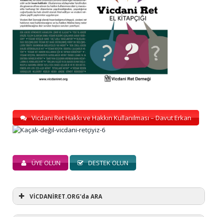
Vicdani Ret Hakkı ve Hakkın Kullanılması – Davut Erkan
ÜYE OLUN
DESTEK OLUN
VİCDANİRET.ORG'da ARA