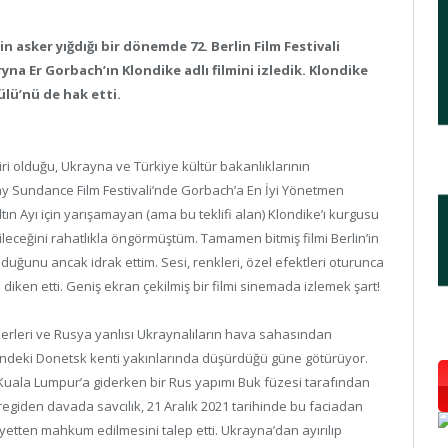
 asker yığdığı bir dönemde 72. Berlin Film Festivali
Er Gorbach’ın Klondike adlı filmini izledik. Klondike
ülü’nü de hak etti.
iri olduğu, Ukrayna ve Türkiye kültür bakanlıklarının
n ay Sundance Film Festivali’nde Gorbach’a En İyi Yönetmen
ın Ayı için yarışamayan (ama bu teklifi alan) Klondike’ı kurgusu
çileceğini rahatlıkla öngörmüştüm. Tamamen bitmiş filmi Berlin’in
lduğunu ancak idrak ettim. Sesi, renkleri, özel efektleri oturunca
n diken etti. Geniş ekran çekilmiş bir filmi sinemada izlemek şart!
kerleri ve Rusya yanlısı Ukraynalıların hava sahasından
ndeki Donetsk kenti yakınlarında düşürdüğü güne götürüyor.
uala Lumpur’a giderken bir Rus yapımı Buk füzesi tarafından
üregiden davada savcılık, 21 Aralık 2021 tarihinde bu faciadan
ayetten mahkum edilmesini talep etti. Ukrayna’dan ayırılıp