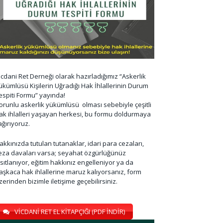
icdani Ret Derneği olarak hazırladığımız “Askerlik
ükümlüsü Kişilerin Uğradığı Hak İhlallerinin Durum
espiti Formu” yayında!
orunlu askerlik yükümlüsü olması sebebiyle çeşitli
ak ihlalleri yaşayan herkesi, bu formu doldurmaya
ağırıyoruz.
akkınızda tutulan tutanaklar, idari para cezaları,
eza davaları varsa; seyahat özgürlüğünüz
ısıtlanıyor, eğitim hakkınız engelleniyor ya da
aşkaca hak ihlallerine maruz kalıyorsanız, form
zerinden bizimle iletişime geçebilirsiniz.
VİCDANİ RET EL KİTAPÇIĞI (PDF İNDİR)