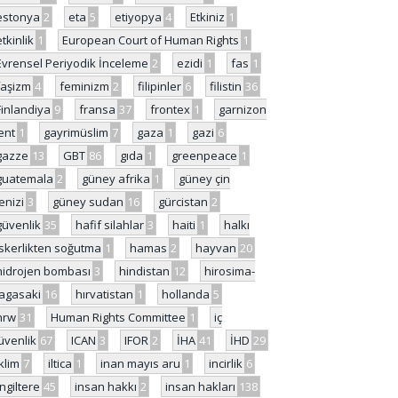
estonya
2
eta
5
etiyopya
4
Etkiniz
1
etkinlik
1
European Court of Human Rights
1
Evrensel Periyodik İnceleme
2
ezidi
1
fas
1
faşizm
4
feminizm
2
filipinler
6
filistin
36
Finlandiya
9
fransa
37
frontex
1
garnizon
ent
1
gayrimüslim
7
gaza
1
gazi
6
gazze
13
GBT
86
gıda
1
greenpeace
1
guatemala
2
güney afrika
1
güney çin
enizi
3
güney sudan
16
gürcistan
2
güvenlik
35
hafif silahlar
3
haiti
1
halkı
skerlikten soğutma
1
hamas
2
hayvan
20
hidrojen bombası
3
hindistan
12
hirosima-
agasaki
16
hırvatistan
1
hollanda
5
hrw
31
Human Rights Committee
1
iç
üvenlik
67
ICAN
3
IFOR
2
İHA
41
İHD
29
iklim
7
iltica
1
inan mayıs aru
1
incirlik
6
İngiltere
45
insan hakkı
2
insan hakları
138