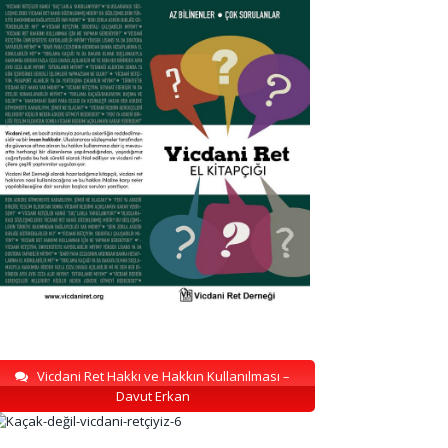
Vicdani Ret Hakkı ve Hakkın Kullanılması –
Davut Erkan