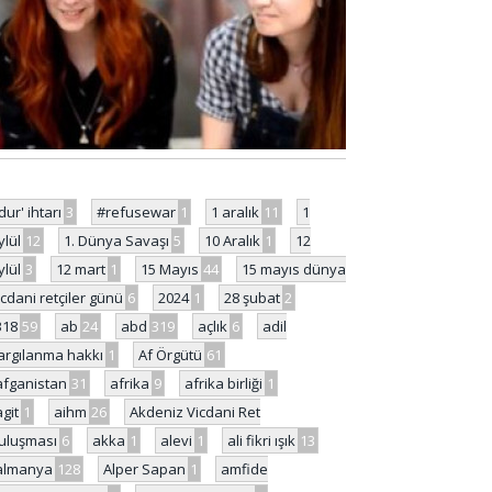
'dur' ihtarı
3
#refusewar
1
1 aralık
11
1
ylül
12
1. Dünya Savaşı
5
10 Aralık
1
12
ylül
3
12 mart
1
15 Mayıs
44
15 mayıs dünya
icdani retçiler günü
6
2024
1
28 şubat
2
318
59
ab
24
abd
319
açlık
6
adil
argılanma hakkı
1
Af Örgütü
61
afganistan
31
afrika
9
afrika birliği
1
agit
1
aihm
26
Akdeniz Vicdani Ret
uluşması
6
akka
1
alevi
1
ali fikri ışık
13
almanya
128
Alper Sapan
1
amfide