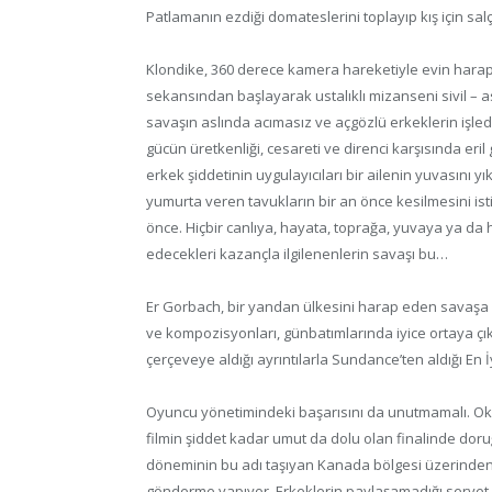
Patlamanın ezdiği domateslerini toplayıp kış için salça
Klondike, 360 derece kamera hareketiyle evin harap o
sekansından başlayarak ustalıklı mizanseni sivil – as
savaşın aslında acımasız ve açgözlü erkeklerin işledi
gücün üretkenliği, cesareti ve direnci karşısında eril g
erkek şiddetinin uygulayıcıları bir ailenin yuvasını yı
yumurta veren tavukların bir an önce kesilmesini ist
önce. Hiçbir canlıya, hayata, toprağa, yuvaya ya da
edecekleri kazançla ilgilenenlerin savaşı bu…
Er Gorbach, bir yandan ülkesini harap eden savaşa k
ve kompozisyonları, günbatımlarında iyice ortaya çıka
çerçeveye aldığı ayrıntılarla Sundance’ten aldığı En İ
Oyuncu yönetimindeki başarısını da unutmamalı. O
filmin şiddet kadar umut da dolu olan finalinde dor
döneminin bu adı taşıyan Kanada bölgesi üzerinden
gönderme yapıyor. Erkeklerin paylaşamadığı servet ve