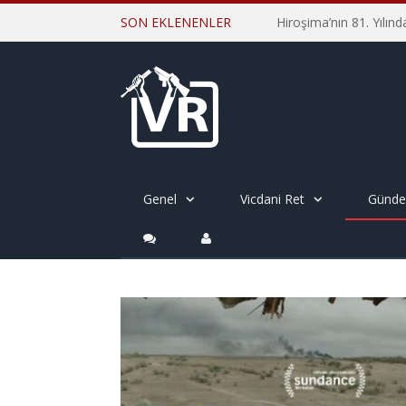
SON EKLENENLER
Genel
Vicdani Ret
Günd