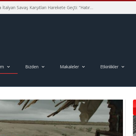
Hiroşima’nın 81. Yılında İtalyan Savaş Karşıtları Harekete Geçti: “Hatırlamak yeterli değil”
em
Bizden
Makaleler
Etkinlikler