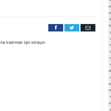
s
s
f
Facebook
Twitter
Email
o
a
r
z