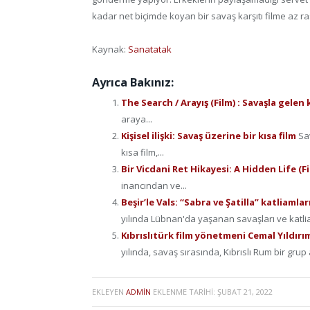
kadar net biçimde koyan bir savaş karşıtı filme az r
Kaynak:
Sanatatak
Ayrıca Bakınız:
The Search / Arayış (Film) : Savaşla gelen
araya...
Kişisel ilişki: Savaş üzerine bir kısa film
Sa
kısa film,...
Bir Vicdani Ret Hikayesi: A Hidden Life (F
inancından ve...
Beşir’le Vals: “Sabra ve Şatilla” katliamla
yılında Lübnan'da yaşanan savaşları ve katli
Kıbrıslıtürk film yönetmeni Cemal Yıldırı
yılında, savaş sırasında, Kıbrıslı Rum bir grup a
EKLEYEN
ADMIN
EKLENME TARIHI:
ŞUBAT 21, 2022