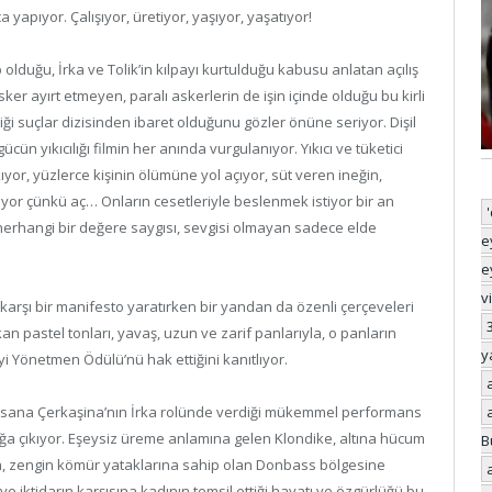
 yapıyor. Çalışıyor, üretiyor, yaşıyor, yaşatıyor!
lduğu, İrka ve Tolik’in kılpayı kurtulduğu kabusu anlatan açılış
ker ayırt etmeyen, paralı askerlerin de işin içinde olduğu bu kirli
ği suçlar dizisinden ibaret olduğunu gözler önüne seriyor. Dişil
ücün yıkıcılığı filmin her anında vurgulanıyor. Yıkıcı ve tüketici
kıyor, yüzlerce kişinin ölümüne yol açıyor, süt veren ineğin,
iyor çünkü aç… Onların cesetleriyle beslenmek istiyor bir an
 herhangi bir değere saygısı, sevgisi olmayan sadece elde
e
e
v
arşı bir manifesto yaratırken bir yandan da özenli çerçeveleri
n pastel tonları, yavaş, uzun ve zarif panlarıyla, o panların
y
yi Yönetmen Ödülü’nü hak ettiğini kanıtlıyor.
ksana Çerkaşina’nın İrka rolünde verdiği mükemmel performans
uğa çıkıyor. Eşeysiz üreme anlamına gelen Klondike, altına hücum
B
, zengin kömür yataklarına sahip olan Donbass bölgesine
 iktidarın karşısına kadının temsil ettiği hayatı ve özgürlüğü bu