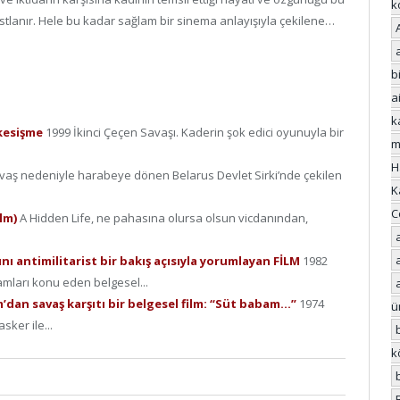
k
astlanır. Hele bu kadar sağlam bir sinema anlayışıyla çekilene…
bi
a
k
 kesişme
1999 İkinci Çeçen Savaşı. Kaderin şok edici oyunuyla bir
m
H
vaş nedeniyle harabeye dönen Belarus Devlet Sirki’nde çekilen
K
C
ilm)
A Hidden Life, ne pahasına olursa olsun vicdanından,
rını antimilitarist bir bakış açısıyla yorumlayan FİLM
1982
amları konu eden belgesel...
m’dan savaş karşıtı bir belgesel film: “Süt babam…”
1974
ü
sker ile...
k