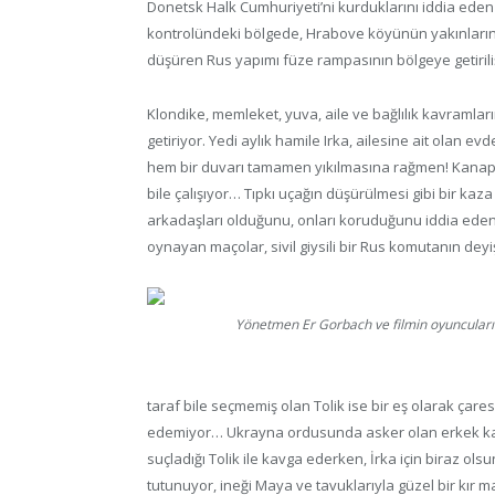
Donetsk Halk Cumhuriyeti’ni kurduklarını iddia ede
kontrolündeki bölgede, Hrabove köyünün yakınlarında
düşüren Rus yapımı füze rampasının bölgeye getiriliş
Klondike, memleket, yuva, aile ve bağlılık kavramlar
getiriyor. Yedi aylık hamile Irka, ailesine ait olan 
hem bir duvarı tamamen yıkılmasına rağmen! Kanape
bile çalışıyor… Tıpkı uçağın düşürülmesi gibi bir ka
arkadaşları olduğunu, onları koruduğunu iddia eden 
oynayan maçolar, sivil giysili bir Rus komutanın dey
Yönetmen Er Gorbach ve filmin oyuncuları
taraf bile seçmemiş olan Tolik ise bir eş olarak çar
edemiyor… Ukrayna ordusunda asker olan erkek karde
suçladığı Tolik ile kavga ederken, İrka için biraz olsu
tutunuyor, ineği Maya ve tavuklarıyla güzel bir kır 