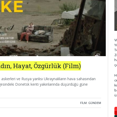
V
Y
T
Z
h
dın, Hayat, Özgürlük (Film)
ç
H
 askerleri ve Rusya yanlısı Ukraynalıların hava sahasından
c
esindeki Donetsk kenti yakınlarında düşürdüğü güne
k
b
ü
FILM
,
GÜNDEM