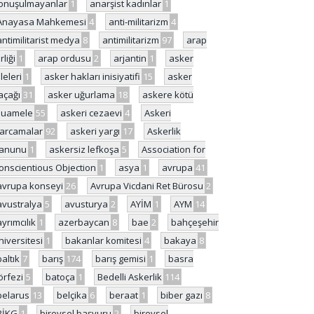
onuşulmayanlar
1
anarşist kadınlar
1
Anayasa Mahkemesi
4
anti-militarizm
4
antimilitarist medya
8
antimilitarizm
97
arap
rliği
1
arap ordusu
2
arjantin
1
asker
ileleri
1
asker hakları inisiyatifi
15
asker
açağı
31
asker uğurlama
18
askere kötü
uamele
55
askeri cezaevi
4
Askeri
arcamalar
92
askeri yargı
17
Askerlik
anunu
1
askersiz lefkoşa
5
Association for
onscientious Objection
1
asya
1
avrupa
41
avrupa konseyi
26
Avrupa Vicdani Ret Bürosu
2
avustralya
5
avusturya
2
AYİM
1
AYM
14
ayrımcılık
1
azerbaycan
8
bae
2
bahçeşehir
niversitesi
1
bakanlar komitesi
4
bakaya
8
baltık
7
barış
174
barış gemisi
1
basra
örfezi
5
batoça
1
Bedelli Askerlik
114
belarus
13
belçika
6
beraat
1
biber gazı
8
BİKG
1
bireysel başvuru
2
bireysel