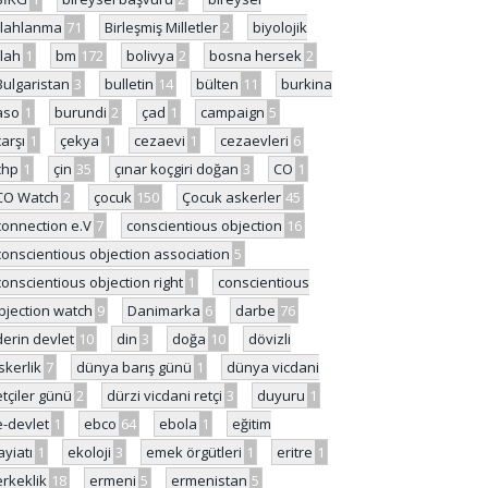
ilahlanma
71
Birleşmiş Milletler
2
biyolojik
ilah
1
bm
172
bolivya
2
bosna hersek
2
Bulgaristan
3
bulletin
14
bülten
11
burkina
aso
1
burundi
2
çad
1
campaign
5
çarşı
1
çekya
1
cezaevi
1
cezaevleri
6
chp
1
çin
35
çınar koçgiri doğan
3
CO
1
CO Watch
2
çocuk
150
Çocuk askerler
45
connection e.V
7
conscientious objection
16
conscientious objection association
5
conscientious objection right
1
conscientious
bjection watch
9
Danimarka
6
darbe
76
derin devlet
10
din
3
doğa
10
dövizli
skerlik
7
dünya barış günü
1
dünya vicdani
etçiler günü
2
dürzi vicdani retçi
3
duyuru
1
e-devlet
1
ebco
64
ebola
1
eğitim
ayiatı
1
ekoloji
3
emek örgütleri
1
eritre
1
erkeklik
18
ermeni
5
ermenistan
5