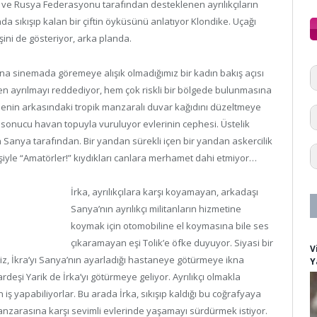
n ve Rusya Federasyonu tarafından desteklenen ayrılıkçıların
 sıkışıp kalan bir çiftin öyküsünü anlatıyor Klondike. Uçağı
ini de gösteriyor, arka planda.
ına sinemada göremeye alışık olmadığımız bir kadın bakış açısı
evden ayrılmayı reddediyor, hem çok riskli bir bölgede bulunmasına
nin arkasındaki tropik manzaralı duvar kağıdını düzeltmeye
za sonucu havan topuyla vuruluyor evlerinin cephesi. Üstelik
Sanya tarafından. Bir yandan sürekli içen bir yandan askercilik
işiyle “Amatörler!” kıydıkları canlara merhamet dahi etmiyor…
İrka, ayrılıkçılara karşı koyamayan, arkadaşı
Sanya’nın ayrılıkçı militanların hizmetine
koymak için otomobiline el koymasına bile ses
çıkaramayan eşi Tolik’e öfke duyuyor. Siyasi bir
V
esiz, İkra’yı Sanya’nın ayarladığı hastaneye götürmeye ikna
Y
şi Yarik de İrka’yı götürmeye geliyor. Ayrılıkçı olmakla
n iş yapabiliyorlar. Bu arada İrka, sıkışıp kaldığı bu coğrafyaya
manzarasına karşı sevimli evlerinde yaşamayı sürdürmek istiyor.