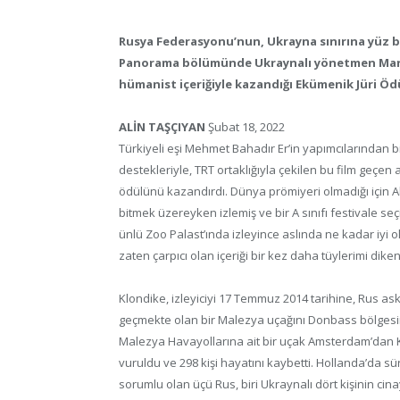
Rusya Federasyonu’nun, Ukrayna sınırına yüz bin
Panorama bölümünde Ukraynalı yönetmen Maryna 
hümanist içeriğiyle kazandığı Ekümenik Jüri Öd
ALİN TAŞÇIYAN
Şubat 18, 2022
Türkiyeli eşi Mehmet Bahadır Er’in yapımcılarından b
destekleriyle, TRT ortaklığıyla çekilen bu film geçe
ödülünü kazandırdı. Dünya prömiyeri olmadığı için Alt
bitmek üzereyken izlemiş ve bir A sınıfı festivale se
ünlü Zoo Palast’ında izleyince aslında ne kadar iyi o
zaten çarpıcı olan içeriği bir kez daha tüylerimi dike
Klondike, izleyiciyi 17 Temmuz 2014 tarihine, Rus as
geçmekte olan bir Malezya uçağını Donbass bölgesi
Malezya Havayollarına ait bir uçak Amsterdam’dan K
vuruldu ve 298 kişi hayatını kaybetti. Hollanda’da s
sorumlu olan üçü Rus, biri Ukraynalı dört kişinin cin