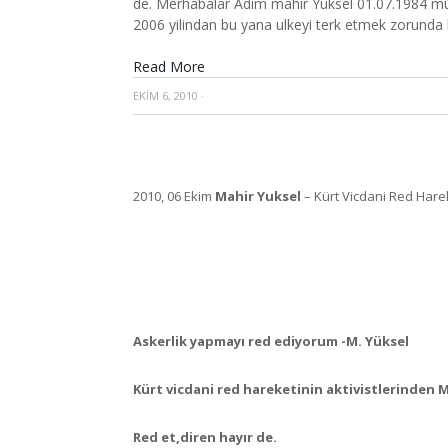
de. Merhabalar Adim mahir Yuksel 01.07.1984 mu
2006 yilindan bu yana ulkeyi terk etmek zorund
Read More
EKIM 6, 2010
·
2010, 06 Ekim
Mahir Yuksel
– Kürt Vicdani Red Harek
Askerlik yapmayı red ediyorum -M. Yüksel
Kürt vicdani red hareketinin aktivistlerinden M
Red et,diren hayır de.