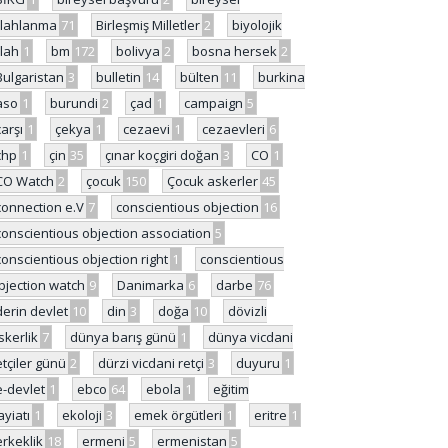
ilahlanma
71
Birleşmiş Milletler
2
biyolojik
ilah
1
bm
172
bolivya
2
bosna hersek
2
Bulgaristan
3
bulletin
14
bülten
11
burkina
aso
1
burundi
2
çad
1
campaign
5
çarşı
1
çekya
1
cezaevi
1
cezaevleri
6
chp
1
çin
35
çınar koçgiri doğan
3
CO
1
CO Watch
2
çocuk
150
Çocuk askerler
45
connection e.V
7
conscientious objection
16
conscientious objection association
5
conscientious objection right
1
conscientious
bjection watch
9
Danimarka
6
darbe
76
derin devlet
10
din
3
doğa
10
dövizli
skerlik
7
dünya barış günü
1
dünya vicdani
etçiler günü
2
dürzi vicdani retçi
3
duyuru
1
e-devlet
1
ebco
64
ebola
1
eğitim
ayiatı
1
ekoloji
3
emek örgütleri
1
eritre
1
erkeklik
18
ermeni
5
ermenistan
5