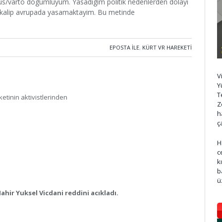
s/varto dogumluyum. Yasadigim politik nedenlerden dolayi
a kalip avrupada yasamaktayim. Bu metinde
EPOSTA ILE
,
KÜRT VR HAREKETI
V
Y
T
etinin aktivistlerinden
Z
h
ç
H
c
k
b
ü
ahir Yuksel Vicdani reddini acıkladı.