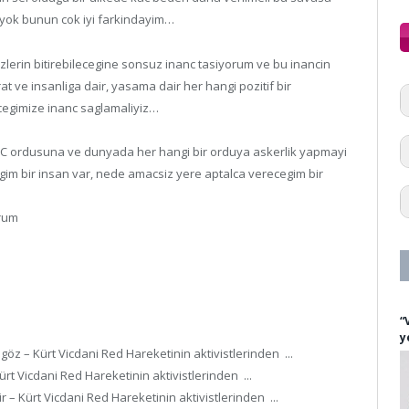
 yok bunun cok iyi farkindayim…
zlerin bitirebilecegine sonsuz inanc tasiyorum ve bu inancin
t ve insanliga dair, yasama dair her hangi pozitif bir
ecegimize inanc saglamaliyiz…
 TC ordusuna ve dunyada her hangi bir orduya askerlik yapmayi
gim bir insan var, nede amacsiz yere aptalca verecegim bir
orum
“
y
göz – Kürt Vicdani Red Hareketinin aktivistlerinden ...
rt Vicdani Red Hareketinin aktivistlerinden ...
 – Kürt Vicdani Red Hareketinin aktivistlerinden ...