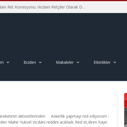
İHD İstanbul Şube Vicdani Ret Komisyonu: Vicdani Retçiler Olarak Destek İçin Buradayız!
em
Bizden
Makaleler
Etkinlikler
areketinin aktivistlerinden Askerlik yapmayı red ediyorum -
nden Mahir Yuksel Vicdani reddini acıkladı. Red et,diren hayır