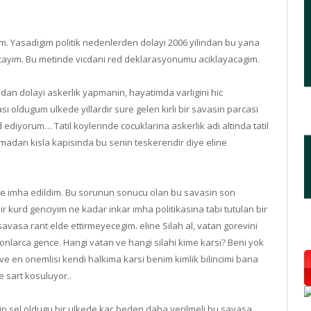
. Yasadigim politik nedenlerden dolayi 2006 yilindan bu yana
tayim. Bu metinde vicdani red deklarasyonumu aciklayacagim.
mdan dolayi askerlik yapmanin, hayatimda varligini hic
si oldugum ulkede yillardir sure gelen kirli bir savasin parcasi
ediyorum… Tatil koylerinde cocuklarina askerlik adi altinda tatil
madan kisla kapisinda bu senin teskerendir diye eline
r ve imha edildim. Bu sorunun sonucu olan bu savasin son
 kurd genciyim ne kadar inkar imha politikasina tabi tutulan bir
avasa rant elde ettirmeyecegim. eline Silah al, vatan gorevini
yonlarca gence. Hangi vatan ve hangi silahi kime karsi? Beni yok
ve en onemlisi kendi halkima karsi benim kimlik bilincimi bana
e sart kosuluyor..
inin sel oldugu bir ulkede kac beden daha verilmeli bu savasa