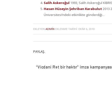
Salih Askeroğul
1993, Salih Askeroğul KIBRIS.
Hasan Hüseyin Şehriban Karabulut
2013 
Üniversitesi’ndeki etkinlikte gönderdiği...
EKLEYEN
ADMIN
EKLENME TARIHI:
EKIM 6, 2010
PAYLAŞ.