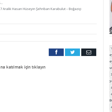
..
27 Aralık Hasan Hüseyin Şehriban Karabulut – Boğaziçi
Facebook
Twitter
Email
e
e
v
y
B