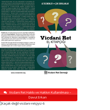
Vicdani Ret Hakkı ve Hakkın Kullanılması –
Davut Erkan