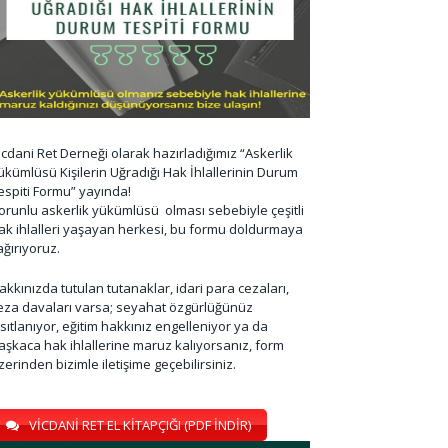
icdani Ret Derneği olarak hazırladığımız “Askerlik
ükümlüsü Kişilerin Uğradığı Hak İhlallerinin Durum
espiti Formu” yayında!
orunlu askerlik yükümlüsü olması sebebiyle çeşitli
ak ihlalleri yaşayan herkesi, bu formu doldurmaya
ağırıyoruz.
akkınızda tutulan tutanaklar, idari para cezaları,
eza davaları varsa; seyahat özgürlüğünüz
ısıtlanıyor, eğitim hakkınız engelleniyor ya da
aşkaca hak ihlallerine maruz kalıyorsanız, form
zerinden bizimle iletişime geçebilirsiniz.
VİCDANİ RET EL KİTAPÇIĞI (PDF İNDİR)