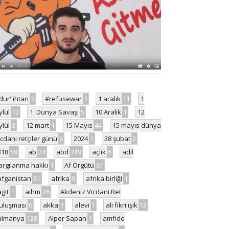
'dur' ihtarı
3
#refusewar
1
1 aralık
11
1
ylül
12
1. Dünya Savaşı
5
10 Aralık
1
12
ylül
3
12 mart
1
15 Mayıs
44
15 mayıs dünya
icdani retçiler günü
6
2024
1
28 şubat
2
318
59
ab
24
abd
319
açlık
6
adil
argılanma hakkı
1
Af Örgütü
61
afganistan
31
afrika
9
afrika birliği
1
agit
1
aihm
26
Akdeniz Vicdani Ret
uluşması
6
akka
1
alevi
1
ali fikri ışık
13
almanya
128
Alper Sapan
1
amfide