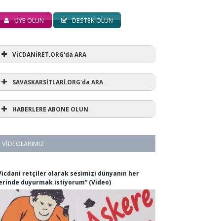
ÜYE OLUN
DESTEK OLUN
VİCDANİRET.ORG'da ARA
SAVASKARSİTLARİ.ORG'da ARA
HABERLERE ABONE OLUN
VIDEOLARIMIZ
Vicdani retçiler olarak sesimizi dünyanın her
erinde duyurmak istiyorum” (Video)