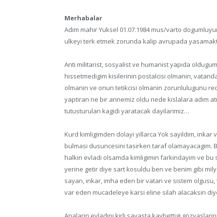
Merhabalar
Adim mahir Yuksel 01.07.1984 mus/varto dogumluyum
ulkeyi terk etmek zorunda kalip avrupada yasamak
Anti militarist, sosyalist ve humanist yapida oldugu
hissetmedigim kisilerinin postalcisi olmanin, vatanda
olmanin ve onun tetikcisi olmanin zorunlulugunu red 
yaptiran ne bir annemiz oldu nede kislalara adim at
tutusturulan kagidi yaratacak dayilarimiz…
Kurd kimligimden dolayi yillarca Yok sayildim, inka
bulmasi dusuncesini tasirken taraf olamayacagim. Bir
halkin evladi olsamda kimligimin farkindayim ve bu s
yerine getir diye sart kosuldu ben ve benim gibi mil
sayan, inkar, imha eden bir vatan ve sistem olgusu, 
var eden mucadeleye karsi eline silah alacaksin diy
Analarin evladini kirli savasta kaybettigi gozyaslar