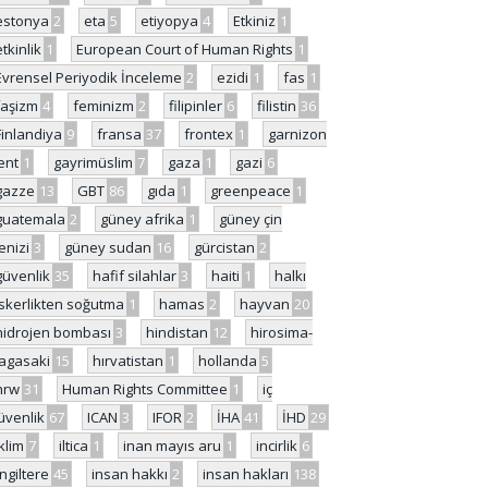
estonya
2
eta
5
etiyopya
4
Etkiniz
1
etkinlik
1
European Court of Human Rights
1
Evrensel Periyodik İnceleme
2
ezidi
1
fas
1
faşizm
4
feminizm
2
filipinler
6
filistin
36
Finlandiya
9
fransa
37
frontex
1
garnizon
ent
1
gayrimüslim
7
gaza
1
gazi
6
gazze
13
GBT
86
gıda
1
greenpeace
1
guatemala
2
güney afrika
1
güney çin
enizi
3
güney sudan
16
gürcistan
2
güvenlik
35
hafif silahlar
3
haiti
1
halkı
skerlikten soğutma
1
hamas
2
hayvan
20
hidrojen bombası
3
hindistan
12
hirosima-
agasaki
15
hırvatistan
1
hollanda
5
hrw
31
Human Rights Committee
1
iç
üvenlik
67
ICAN
3
IFOR
2
İHA
41
İHD
29
iklim
7
iltica
1
inan mayıs aru
1
incirlik
6
İngiltere
45
insan hakkı
2
insan hakları
138