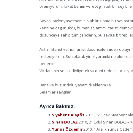
bilemiyorum, fakat benim verecegim tek bir sey bile
Savasi bizler yasatmamis olabiliriz ama bu savasi bi
kendine ozgurlukcu, humanist, antimilitarist, demokra
dusunceye sahip tum genclerin, bu savasi bitirebil
Anti militarist ve humanist dusuncelerimden dolayi
red ediyorum. Son olarak yineliyorumki ne oldurece
bedenim
Vicdanimin sesini dinliyerek vicdani reddimi acikliy
Baris ve huzur dolu yasam dileklerim ile
Selamlar saygilar
Ayrıca Bakınız:
Siyabent Alagöz
2011, 12 Ocak Siyabent Ala
Sinan DOLAZ
2010, 21 Eylül Sinan DOLAZ – Kü
Yunus Özdemir
2010, 4 Aralık Yunus Özdemir