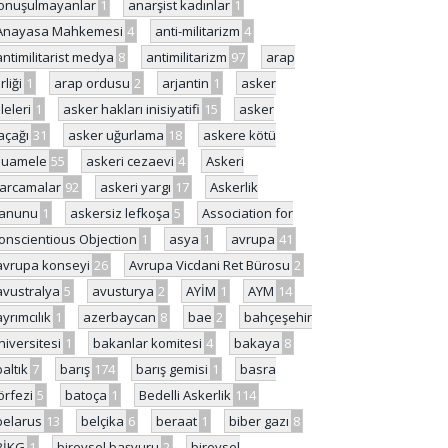
onuşulmayanlar
1
anarşist kadınlar
1
Anayasa Mahkemesi
4
anti-militarizm
4
antimilitarist medya
8
antimilitarizm
97
arap
rliği
1
arap ordusu
2
arjantin
1
asker
ileleri
1
asker hakları inisiyatifi
15
asker
açağı
31
asker uğurlama
18
askere kötü
uamele
55
askeri cezaevi
4
Askeri
arcamalar
92
askeri yargı
17
Askerlik
anunu
1
askersiz lefkoşa
5
Association for
onscientious Objection
1
asya
1
avrupa
41
avrupa konseyi
26
Avrupa Vicdani Ret Bürosu
2
avustralya
5
avusturya
2
AYİM
1
AYM
14
ayrımcılık
1
azerbaycan
8
bae
2
bahçeşehir
niversitesi
1
bakanlar komitesi
4
bakaya
8
baltık
7
barış
174
barış gemisi
1
basra
örfezi
5
batoça
1
Bedelli Askerlik
114
belarus
13
belçika
6
beraat
1
biber gazı
8
BİKG
1
bireysel başvuru
2
bireysel