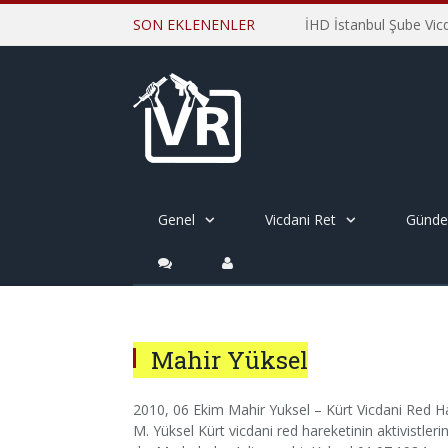
SON EKLENENLER
Genel
Vicdani Ret
Günd
Mahir Yüksel
2010, 06 Ekim Mahir Yuksel – Kürt Vicdani Red H
M. Yüksel Kürt vicdani red hareketinin aktivistleri