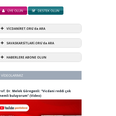
ÜYE OLUN
DESTEK OLUN
VİCDANİRET.ORG'da ARA
SAVASKARSİTLARİ.ORG'da ARA
HABERLERE ABONE OLUN
VIDEOLARIMIZ
rof. Dr. Melek Göregenli: “Vicdani reddi çok
nemli buluyorum” (Video)