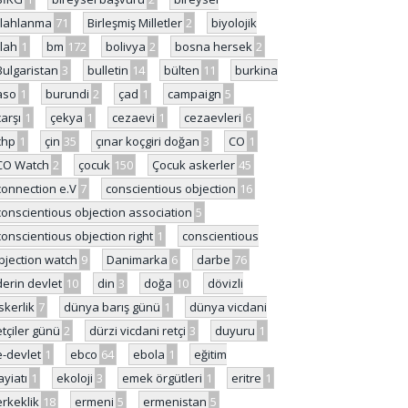
ilahlanma
71
Birleşmiş Milletler
2
biyolojik
ilah
1
bm
172
bolivya
2
bosna hersek
2
Bulgaristan
3
bulletin
14
bülten
11
burkina
aso
1
burundi
2
çad
1
campaign
5
çarşı
1
çekya
1
cezaevi
1
cezaevleri
6
chp
1
çin
35
çınar koçgiri doğan
3
CO
1
CO Watch
2
çocuk
150
Çocuk askerler
45
connection e.V
7
conscientious objection
16
conscientious objection association
5
conscientious objection right
1
conscientious
bjection watch
9
Danimarka
6
darbe
76
derin devlet
10
din
3
doğa
10
dövizli
skerlik
7
dünya barış günü
1
dünya vicdani
etçiler günü
2
dürzi vicdani retçi
3
duyuru
1
e-devlet
1
ebco
64
ebola
1
eğitim
ayiatı
1
ekoloji
3
emek örgütleri
1
eritre
1
erkeklik
18
ermeni
5
ermenistan
5