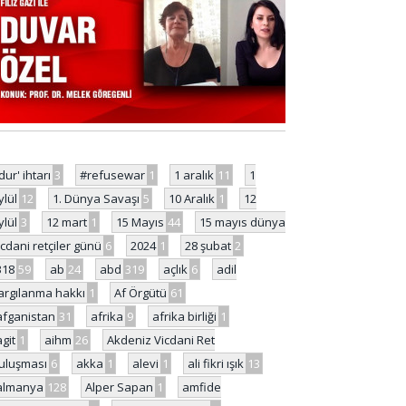
'dur' ihtarı
3
#refusewar
1
1 aralık
11
1
ylül
12
1. Dünya Savaşı
5
10 Aralık
1
12
ylül
3
12 mart
1
15 Mayıs
44
15 mayıs dünya
icdani retçiler günü
6
2024
1
28 şubat
2
318
59
ab
24
abd
319
açlık
6
adil
argılanma hakkı
1
Af Örgütü
61
afganistan
31
afrika
9
afrika birliği
1
agit
1
aihm
26
Akdeniz Vicdani Ret
uluşması
6
akka
1
alevi
1
ali fikri ışık
13
almanya
128
Alper Sapan
1
amfide