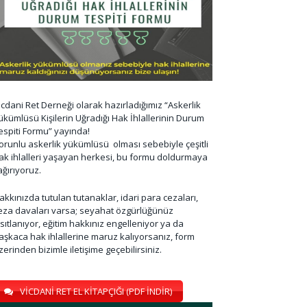
icdani Ret Derneği olarak hazırladığımız “Askerlik
ükümlüsü Kişilerin Uğradığı Hak İhlallerinin Durum
espiti Formu” yayında!
orunlu askerlik yükümlüsü olması sebebiyle çeşitli
ak ihlalleri yaşayan herkesi, bu formu doldurmaya
ağırıyoruz.
akkınızda tutulan tutanaklar, idari para cezaları,
eza davaları varsa; seyahat özgürlüğünüz
ısıtlanıyor, eğitim hakkınız engelleniyor ya da
aşkaca hak ihlallerine maruz kalıyorsanız, form
zerinden bizimle iletişime geçebilirsiniz.
VİCDANİ RET EL KİTAPÇIĞI (PDF İNDİR)