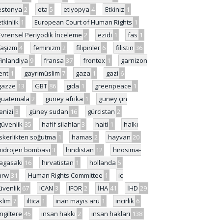
estonya
2
eta
5
etiyopya
4
Etkiniz
1
etkinlik
1
European Court of Human Rights
1
Evrensel Periyodik İnceleme
2
ezidi
1
fas
1
faşizm
4
feminizm
2
filipinler
6
filistin
36
Finlandiya
9
fransa
37
frontex
1
garnizon
ent
1
gayrimüslim
7
gaza
1
gazi
6
gazze
13
GBT
86
gıda
1
greenpeace
1
guatemala
2
güney afrika
1
güney çin
enizi
3
güney sudan
16
gürcistan
2
güvenlik
35
hafif silahlar
3
haiti
1
halkı
skerlikten soğutma
1
hamas
2
hayvan
20
hidrojen bombası
3
hindistan
12
hirosima-
agasaki
16
hırvatistan
1
hollanda
5
hrw
31
Human Rights Committee
1
iç
üvenlik
67
ICAN
3
IFOR
2
İHA
41
İHD
29
iklim
7
iltica
1
inan mayıs aru
1
incirlik
6
İngiltere
45
insan hakkı
2
insan hakları
138