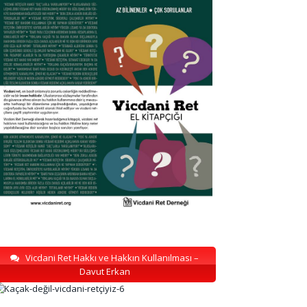
Vicdani Ret Hakkı ve Hakkın Kullanılması –
Davut Erkan