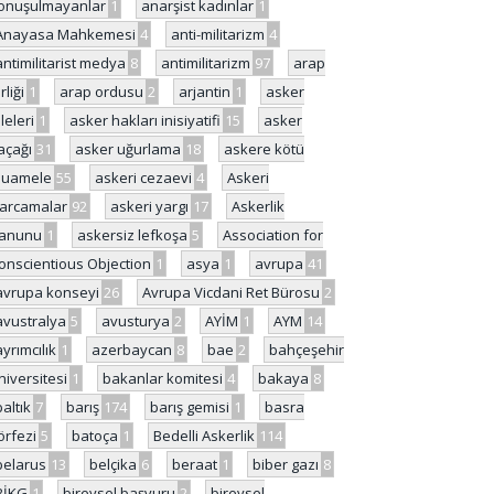
onuşulmayanlar
1
anarşist kadınlar
1
Anayasa Mahkemesi
4
anti-militarizm
4
antimilitarist medya
8
antimilitarizm
97
arap
rliği
1
arap ordusu
2
arjantin
1
asker
ileleri
1
asker hakları inisiyatifi
15
asker
açağı
31
asker uğurlama
18
askere kötü
uamele
55
askeri cezaevi
4
Askeri
arcamalar
92
askeri yargı
17
Askerlik
anunu
1
askersiz lefkoşa
5
Association for
onscientious Objection
1
asya
1
avrupa
41
avrupa konseyi
26
Avrupa Vicdani Ret Bürosu
2
avustralya
5
avusturya
2
AYİM
1
AYM
14
ayrımcılık
1
azerbaycan
8
bae
2
bahçeşehir
niversitesi
1
bakanlar komitesi
4
bakaya
8
baltık
7
barış
174
barış gemisi
1
basra
örfezi
5
batoça
1
Bedelli Askerlik
114
belarus
13
belçika
6
beraat
1
biber gazı
8
BİKG
1
bireysel başvuru
2
bireysel