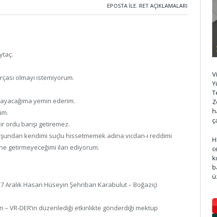
EPOSTA ILE
,
RET AÇIKLAMALARI
taç.
V
parçası olmayı istemiyorum.
Y
T
 olmayacağıma yemin ederim.
Z
h
um.
ç
bir ordu barışı getiremez.
uşundan kendimi suçlu hissetmemek adına vicdan-i reddimi
H
erine getirmeyeceğimi ilan ediyorum.
c
k
b
ü
27 Aralık Hasan Hüseyin Şehriban Karabulut – Boğaziçi
n – VR-DER’in düzenlediği etkinlikte gönderdiği mektup