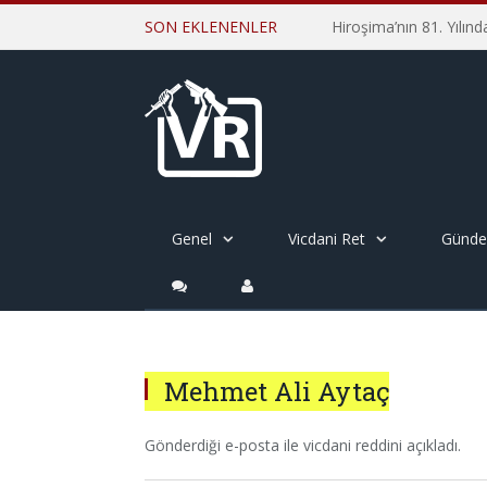
SON EKLENENLER
Genel
Vicdani Ret
Günd
Mehmet Ali Aytaç
Gönderdiği e-posta ile vicdani reddini açıkladı.