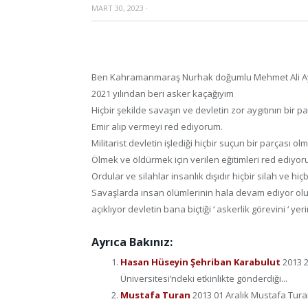
MART 30, 2023
·
Ben Kahramanmaraş Nurhak doğumlu Mehmet Ali Ay
2021 yılından beri asker kaçağıyım
Hiçbir şekilde savaşın ve devletin zor aygıtının bir 
Emir alıp vermeyi red ediyorum.
Militarist devletin işlediği hiçbir suçun bir parçası
Ölmek ve öldürmek için verilen eğitimleri red ediyor
Ordular ve silahlar insanlık dışıdır hiçbir silah ve hiç
Savaşlarda insan ölümlerinin hala devam ediyor ol
açıklıyor devletin bana biçtiği ‘ askerlik görevini ‘ y
Ayrıca Bakınız:
Hasan Hüseyin Şehriban Karabulut
2013 
Üniversitesi’ndeki etkinlikte gönderdiği...
Mustafa Turan
2013 01 Aralık Mustafa Tura