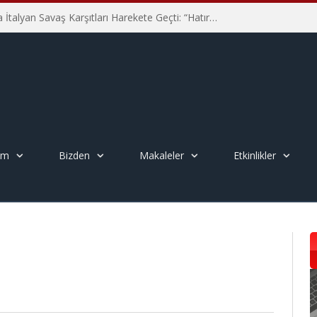
Hiroşima’nın 81. Yılında İtalyan Savaş Karşıtları Harekete Geçti: “Hatırlamak yeterli değil”
em
Bizden
Makaleler
Etkinlikler