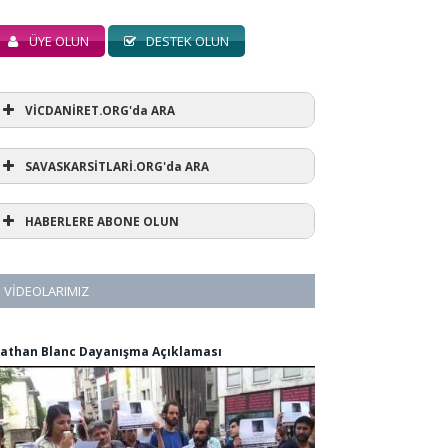
ÜYE OLUN
DESTEK OLUN
VİCDANİRET.ORG'da ARA
SAVASKARSİTLARİ.ORG'da ARA
HABERLERE ABONE OLUN
VIDEOLARIMIZ
athan Blanc Dayanışma Açıklaması