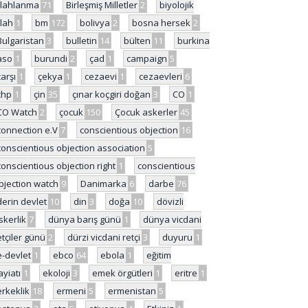
ilahlanma
71
Birleşmiş Milletler
2
biyolojik
ilah
1
bm
172
bolivya
2
bosna hersek
2
Bulgaristan
3
bulletin
14
bülten
11
burkina
aso
1
burundi
2
çad
1
campaign
5
çarşı
1
çekya
1
cezaevi
1
cezaevleri
6
chp
1
çin
35
çınar koçgiri doğan
3
CO
1
CO Watch
2
çocuk
150
Çocuk askerler
45
connection e.V
7
conscientious objection
16
conscientious objection association
5
conscientious objection right
1
conscientious
bjection watch
9
Danimarka
6
darbe
76
derin devlet
10
din
3
doğa
10
dövizli
skerlik
7
dünya barış günü
1
dünya vicdani
etçiler günü
2
dürzi vicdani retçi
3
duyuru
1
e-devlet
1
ebco
64
ebola
1
eğitim
ayiatı
1
ekoloji
3
emek örgütleri
1
eritre
1
erkeklik
18
ermeni
5
ermenistan
5