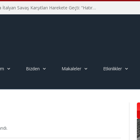
Hiroşima’nın 81. Yılında İtalyan Savaş Karşıtları Harekete Geçti: “Hatırlamak yeterli değil”
em
Bizden
Makaleler
Etkinlikler
ndı.