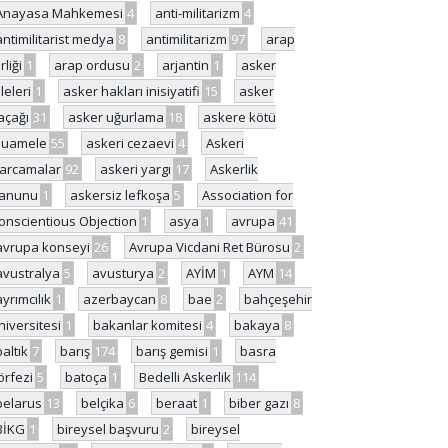
Anayasa Mahkemesi
4
anti-militarizm
4
antimilitarist medya
8
antimilitarizm
97
arap
rliği
1
arap ordusu
2
arjantin
1
asker
ileleri
1
asker hakları inisiyatifi
15
asker
açağı
31
asker uğurlama
18
askere kötü
uamele
55
askeri cezaevi
4
Askeri
arcamalar
92
askeri yargı
17
Askerlik
anunu
1
askersiz lefkoşa
5
Association for
onscientious Objection
1
asya
1
avrupa
41
avrupa konseyi
26
Avrupa Vicdani Ret Bürosu
2
avustralya
5
avusturya
2
AYİM
1
AYM
14
ayrımcılık
1
azerbaycan
8
bae
2
bahçeşehir
niversitesi
1
bakanlar komitesi
4
bakaya
8
baltık
7
barış
174
barış gemisi
1
basra
örfezi
5
batoça
1
Bedelli Askerlik
114
belarus
13
belçika
6
beraat
1
biber gazı
8
BİKG
1
bireysel başvuru
2
bireysel