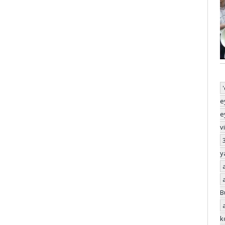
e
e
v
y
B
k