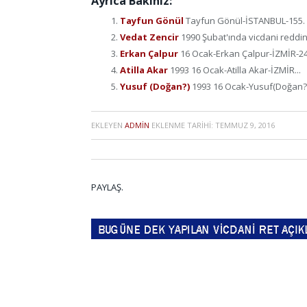
Ayrıca Bakınız:
Tayfun Gönül
Tayfun Gönül-İSTANBUL-155. ma
Vedat Zencir
1990 Şubat'ında vicdani reddini
Erkan Çalpur
16 Ocak-Erkan Çalpur-İZMİR-24 
Atilla Akar
1993 16 Ocak-Atilla Akar-İZMİR...
Yusuf (Doğan?)
1993 16 Ocak-Yusuf(Doğan?)
EKLEYEN
ADMIN
EKLENME TARIHI:
TEMMUZ 9, 2016
PAYLAŞ.