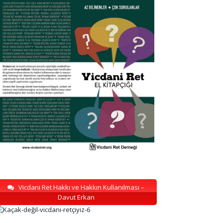
Vicdani Ret Hakkı ve Hakkın Kullanılması –
Davut Erkan