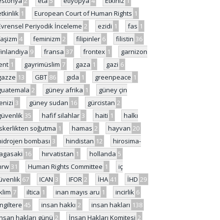
estonya
2
eta
5
etiyopya
4
Etkiniz
1
etkinlik
1
European Court of Human Rights
1
Evrensel Periyodik İnceleme
2
ezidi
1
fas
1
faşizm
4
feminizm
2
filipinler
6
filistin
36
Finlandiya
9
fransa
37
frontex
1
garnizon
ent
1
gayrimüslim
7
gaza
1
gazi
6
gazze
13
GBT
86
gıda
1
greenpeace
1
guatemala
2
güney afrika
1
güney çin
enizi
3
güney sudan
16
gürcistan
2
güvenlik
35
hafif silahlar
3
haiti
1
halkı
skerlikten soğutma
1
hamas
2
hayvan
20
hidrojen bombası
3
hindistan
12
hirosima-
agasaki
16
hırvatistan
1
hollanda
5
hrw
31
Human Rights Committee
1
iç
üvenlik
67
ICAN
3
IFOR
2
İHA
41
İHD
29
iklim
7
iltica
1
inan mayıs aru
1
incirlik
6
İngiltere
45
insan hakkı
2
insan hakları
138
insan hakları günü
2
İnsan Hakları Komitesi
2