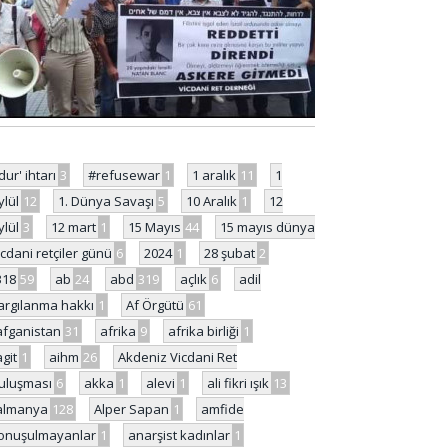
'dur' ihtarı
3
#refusewar
1
1 aralık
11
1
ylül
12
1. Dünya Savaşı
5
10 Aralık
1
12
ylül
3
12 mart
1
15 Mayıs
44
15 mayıs dünya
icdani retçiler günü
6
2024
1
28 şubat
2
318
59
ab
24
abd
319
açlık
6
adil
argılanma hakkı
1
Af Örgütü
61
afganistan
31
afrika
9
afrika birliği
1
agit
1
aihm
26
Akdeniz Vicdani Ret
uluşması
6
akka
1
alevi
1
ali fikri ışık
13
almanya
128
Alper Sapan
1
amfide
onuşulmayanlar
1
anarşist kadınlar
1