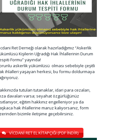
icdani Ret Derneği olarak hazırladığımız “Askerlik
ükümlüsü Kişilerin Uğradığı Hak İhlallerinin Durum
espiti Formu” yayında!
orunlu askerlik yükümlüsü olması sebebiyle çeşitli
ak ihlalleri yaşayan herkesi, bu formu doldurmaya
ağırıyoruz.
akkınızda tutulan tutanaklar, idari para cezaları,
eza davaları varsa; seyahat özgürlüğünüz
ısıtlanıyor, eğitim hakkınız engelleniyor ya da
aşkaca hak ihlallerine maruz kalıyorsanız, form
zerinden bizimle iletişime geçebilirsiniz.
VİCDANİ RET EL KİTAPÇIĞI (PDF İNDİR)