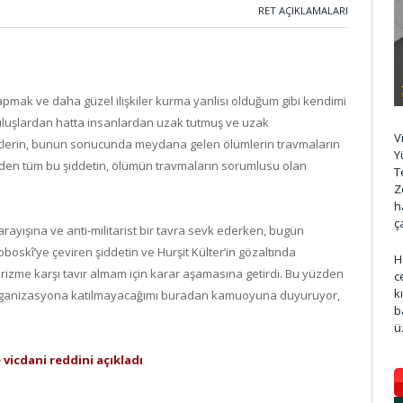
RET AÇIKLAMALARI
yapmak ve daha güzel ilişkiler kurma yanlısı olduğum gibi kendimi
uluşlardan hatta insanlardan uzak tutmuş ve uzak
V
retlerin, bunun sonucunda meydana gelen ölümlerin travmaların
Y
enden tüm bu şiddetin, ölümün travmaların sorumlusu olan
T
Z
h
ç
rayışına ve anti-militarist bir tavra sevk ederken, bugün
boskî’ye çeviren şiddetin ve Hurşit Külter’in gözaltında
H
rizme karşı tavır almam için karar aşamasına getirdi. Bu yüzden
c
k
ı organizasyona katılmayacağımı buradan kamuoyuna duyuruyor,
b
ü
e vicdani reddini açıkladı