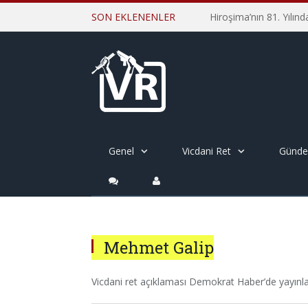
SON EKLENENLER
Genel
Vicdani Ret
Günd
Mehmet Galip
Vicdani ret açıklaması Demokrat Haber’de yayınla