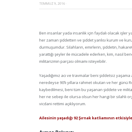
TEMMUZ 9, 2016
·
Ben insanlar yada insanlık için faydalı olacak işler 
her zaman şiddetten ve şiddet yanlısı kurum ve kur
durmuşumdur. Silahların, emirlerin, şiddetin, haka
yarattığı şeyler ile mücadele ederken, kim, nasıl b
militarizmin parçası olmamı isteyebilir.
Yaşadığımız acı ve travmalar beni şiddetsiz yaşama a
neredeyse 90’lı yıllara rahmet okutan ve her günü Ro
kaybedilmesi, beni tüm bu yaşanan şiddete ve milita
her ne sebep ile olursa olsun her hangi bir silahl
vicdani rettimi açıklıyorum.
Ailesinin yaşadığı 92 Şırnak katliamının etkisiyl