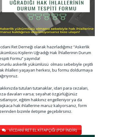
icdani Ret Derneği olarak hazırladığımız “Askerlik
ükümlüsü Kişilerin Uğradığı Hak İhlallerinin Durum
espiti Formu” yayında!
orunlu askerlik yükümlüsü olması sebebiyle çeşitli
ak ihlalleri yaşayan herkesi, bu formu doldurmaya
ağırıyoruz.
akkınızda tutulan tutanaklar, idari para cezaları,
eza davaları varsa; seyahat özgürlüğünüz
ısıtlanıyor, eğitim hakkınız engelleniyor ya da
aşkaca hak ihlallerine maruz kalıyorsanız, form
zerinden bizimle iletişime geçebilirsiniz.
VİCDANİ RET EL KİTAPÇIĞI (PDF İNDİR)