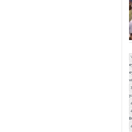
e
e
v
y
B