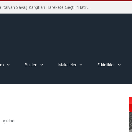
Hiroşima’nın 81. Yılında İtalyan Savaş Karşıtları Harekete Geçti: “Hatırlamak yeterli değil”
em
Bizden
Makaleler
Etkinlikler
açıkladı.