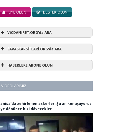
ÜYE OLUN
DESTEK OLUN
VİCDANİRET.ORG'da ARA
SAVASKARSİTLARİ.ORG'da ARA
HABERLERE ABONE OLUN
VIDEOLARIMIZ
anisa’da zehirlenen askerler: Şu an konuşuyoruz
iye dönünce bizi dövecekler