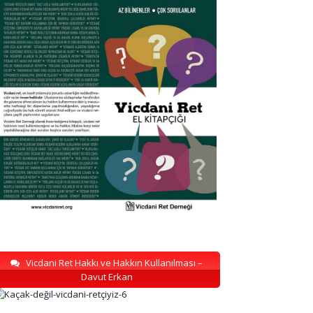
Vicdani Ret Hakkı ve Hakkın Kullanılması –
Davut Erkan