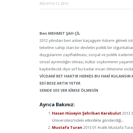
AĞUSTOS 11, 2015
·
Ben MEHMET ŞAH ÇİL
2012 yılından beri asker kaçagıyım Askere gitmek i
tekeline sahip olan bir devletin politik bir olgunluk
duygularının zayıflatılması, sosyal ve politik iradenin
cinsel ayrımcılığın olması, kültür soykırımının yaşanm
kaybedecek diye sırf bu kadar insan ölmesine vicdan
VİCDANİ RET HAKTIR HERKES BU HAKİ KULANSIN
EDİ BESE ARTIK YETER
SENDE SES VER KİMSE ÖLMESİN
Ayrıca Bakınız:
Hasan Hüseyin Şehriban Karabulut
2013 
Üniversitesi’ndeki etkinlikte gönderdiği...
Mustafa Turan
2013 01 Aralık Mustafa Tura