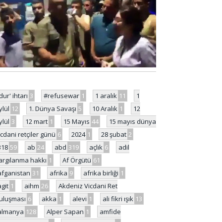
'dur' ihtarı
3
#refusewar
1
1 aralık
11
1
ylül
12
1. Dünya Savaşı
5
10 Aralık
1
12
ylül
3
12 mart
1
15 Mayıs
44
15 mayıs dünya
icdani retçiler günü
6
2024
1
28 şubat
2
318
59
ab
24
abd
319
açlık
6
adil
argılanma hakkı
1
Af Örgütü
61
afganistan
31
afrika
9
afrika birliği
1
agit
1
aihm
26
Akdeniz Vicdani Ret
uluşması
6
akka
1
alevi
1
ali fikri ışık
13
almanya
128
Alper Sapan
1
amfide