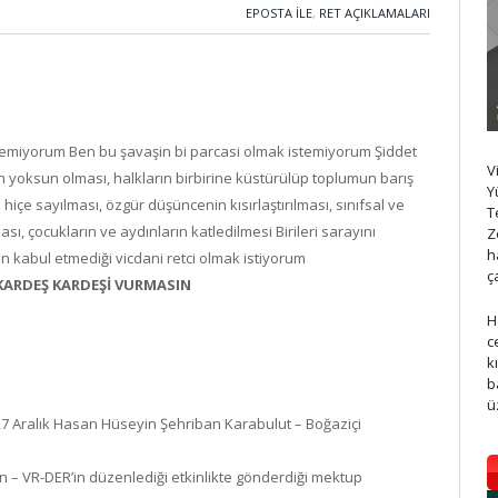
EPOSTA ILE
,
RET AÇIKLAMALARI
stemiyorum Ben bu şavaşin bi parcasi olmak istemiyorum Şiddet
V
tan yoksun olması, halkların birbirine küstürülüp toplumun barış
Y
 hiçe sayılması, özgür düşüncenin kısırlaştırılması, sınıfsal ve
T
ası, çocukların ve aydınların katledilmesi Birileri sarayını
Z
h
 kabul etmediği vicdani retci olmak istiyorum
ç
 KARDEŞ KARDEŞİ VURMASIN
H
c
k
b
ü
27 Aralık Hasan Hüseyin Şehriban Karabulut – Boğaziçi
n – VR-DER’in düzenlediği etkinlikte gönderdiği mektup