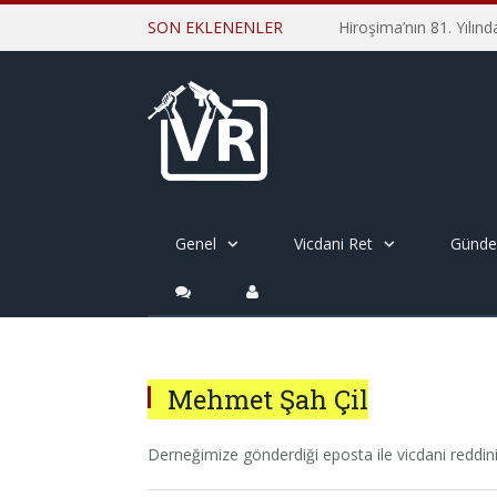
SON EKLENENLER
Genel
Vicdani Ret
Günd
Mehmet Şah Çil
Derneğimize gönderdiği eposta ile vicdani reddini 