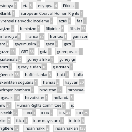
estonya
2
eta
5
etiyopya
4
Etkiniz
1
etkinlik
1
European Court of Human Rights
1
Evrensel Periyodik İnceleme
2
ezidi
1
fas
1
faşizm
4
feminizm
2
filipinler
6
filistin
36
Finlandiya
9
fransa
37
frontex
1
garnizon
ent
1
gayrimüslim
7
gaza
1
gazi
6
gazze
13
GBT
86
gıda
1
greenpeace
1
guatemala
2
güney afrika
1
güney çin
enizi
3
güney sudan
16
gürcistan
2
güvenlik
35
hafif silahlar
3
haiti
1
halkı
skerlikten soğutma
1
hamas
2
hayvan
20
hidrojen bombası
3
hindistan
12
hirosima-
agasaki
16
hırvatistan
1
hollanda
5
hrw
31
Human Rights Committee
1
iç
üvenlik
67
ICAN
3
IFOR
2
İHA
41
İHD
29
iklim
7
iltica
1
inan mayıs aru
1
incirlik
6
İngiltere
45
insan hakkı
2
insan hakları
138