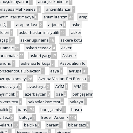
onuşulmayanlar
1
anarşist kadınlar
1
Anayasa Mahkemesi
4
anti-militarizm
4
antimilitarist medya
8
antimilitarizm
97
arap
rliği
1
arap ordusu
2
arjantin
1
asker
ileleri
1
asker hakları inisiyatifi
15
asker
açağı
31
asker uğurlama
18
askere kötü
uamele
55
askeri cezaevi
4
Askeri
arcamalar
92
askeri yargı
17
Askerlik
anunu
1
askersiz lefkoşa
5
Association for
onscientious Objection
1
asya
1
avrupa
41
avrupa konseyi
26
Avrupa Vicdani Ret Bürosu
2
avustralya
5
avusturya
2
AYİM
1
AYM
14
ayrımcılık
1
azerbaycan
8
bae
2
bahçeşehir
niversitesi
1
bakanlar komitesi
4
bakaya
8
baltık
7
barış
174
barış gemisi
1
basra
örfezi
5
batoça
1
Bedelli Askerlik
114
belarus
13
belçika
6
beraat
1
biber gazı
8
BİKG
1
bireysel başvuru
2
bireysel