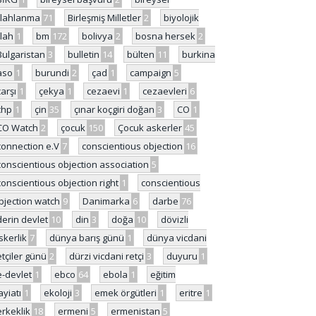
ilahlanma
71
Birleşmiş Milletler
2
biyolojik
ilah
1
bm
172
bolivya
2
bosna hersek
2
Bulgaristan
3
bulletin
14
bülten
11
burkina
aso
1
burundi
2
çad
1
campaign
5
çarşı
1
çekya
1
cezaevi
1
cezaevleri
6
chp
1
çin
35
çınar koçgiri doğan
3
CO
1
CO Watch
2
çocuk
150
Çocuk askerler
45
connection e.V
7
conscientious objection
16
conscientious objection association
5
conscientious objection right
1
conscientious
bjection watch
9
Danimarka
6
darbe
76
derin devlet
10
din
3
doğa
10
dövizli
skerlik
7
dünya barış günü
1
dünya vicdani
etçiler günü
2
dürzi vicdani retçi
3
duyuru
1
e-devlet
1
ebco
64
ebola
1
eğitim
ayiatı
1
ekoloji
3
emek örgütleri
1
eritre
1
erkeklik
18
ermeni
5
ermenistan
5