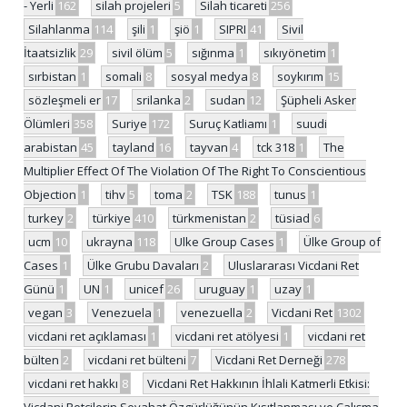
- Yerli
162
silah projeleri
5
Silah ticareti
256
Silahlanma
114
şili
1
şiö
1
SIPRI
41
Sivil
İtaatsizlik
29
sivil ölüm
5
sığınma
1
sıkıyönetim
1
sırbistan
1
somali
8
sosyal medya
8
soykırım
15
sözleşmeli er
17
srilanka
2
sudan
12
Şüpheli Asker
Ölümleri
358
Suriye
172
Suruç Katliamı
1
suudi
arabistan
45
tayland
16
tayvan
4
tck 318
1
The
Multiplier Effect Of The Violation Of The Right To Conscientious
Objection
1
tihv
5
toma
2
TSK
188
tunus
1
turkey
2
türkiye
410
türkmenistan
2
tüsiad
6
ucm
10
ukrayna
118
Ulke Group Cases
1
Ülke Group of
Cases
1
Ülke Grubu Davaları
2
Uluslararası Vicdani Ret
Günü
1
UN
1
unicef
26
uruguay
1
uzay
1
vegan
3
Venezuela
1
venezuella
2
Vicdani Ret
1302
vicdani ret açıklaması
1
vicdani ret atölyesi
1
vicdani ret
bülten
2
vicdani ret bülteni
7
Vicdani Ret Derneği
278
vicdani ret hakkı
8
Vicdani Ret Hakkının İhlali Katmerli Etkisi:
Vicdani Retçilerin Seyahat Özgürlüğünün Kısıtlanması ve Çalışma