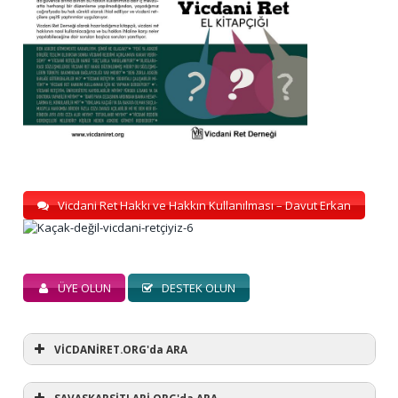
Vicdani Ret Hakkı ve Hakkın Kullanılması – Davut Erkan
ÜYE OLUN
DESTEK OLUN
VİCDANİRET.ORG'da ARA