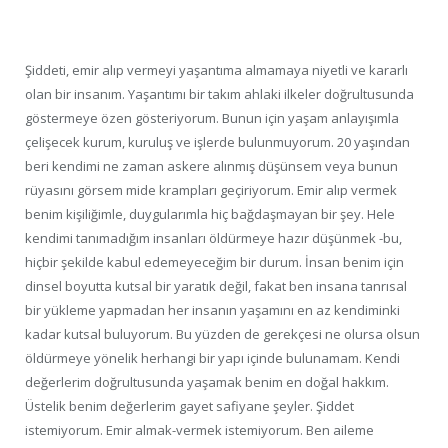
Şiddeti, emir alıp vermeyi yaşantıma almamaya niyetli ve kararlı
olan bir insanım. Yaşantımı bir takım ahlaki ilkeler doğrultusunda
göstermeye özen gösteriyorum. Bunun için yaşam anlayışımla
çelişecek kurum, kuruluş ve işlerde bulunmuyorum. 20 yaşından
beri kendimi ne zaman askere alınmış düşünsem veya bunun
rüyasını görsem mide krampları geçiriyorum. Emir alıp vermek
benim kişiliğimle, duygularımla hiç bağdaşmayan bir şey. Hele
kendimi tanımadığım insanları öldürmeye hazır düşünmek -bu,
hiçbir şekilde kabul edemeyeceğim bir durum. İnsan benim için
dinsel boyutta kutsal bir yaratık değil, fakat ben insana tanrısal
bir yükleme yapmadan her insanın yaşamını en az kendiminki
kadar kutsal buluyorum. Bu yüzden de gerekçesi ne olursa olsun
öldürmeye yönelik herhangi bir yapı içinde bulunamam. Kendi
değerlerim doğrultusunda yaşamak benim en doğal hakkım.
Üstelik benim değerlerim gayet safiyane şeyler. Şiddet
istemiyorum. Emir almak-vermek istemiyorum. Ben aileme