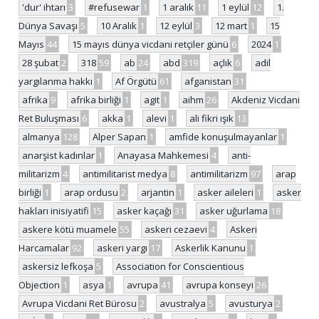
'dur' ihtarı
3
#refusewar
1
1 aralık
11
1 eylül
12
1.
Dünya Savaşı
5
10 Aralık
1
12 eylül
3
12 mart
1
15
Mayıs
44
15 mayıs dünya vicdani retçiler günü
6
2024
1
28 şubat
2
318
59
ab
24
abd
319
açlık
6
adil
yargılanma hakkı
1
Af Örgütü
61
afganistan
31
afrika
9
afrika birliği
1
agit
1
aihm
26
Akdeniz Vicdani
Ret Buluşması
6
akka
1
alevi
1
ali fikri ışık
13
almanya
128
Alper Sapan
1
amfide konuşulmayanlar
1
anarşist kadınlar
1
Anayasa Mahkemesi
4
anti-
militarizm
4
antimilitarist medya
8
antimilitarizm
97
arap
birliği
1
arap ordusu
2
arjantin
1
asker aileleri
1
asker
hakları inisiyatifi
15
asker kaçağı
31
asker uğurlama
18
askere kötü muamele
55
askeri cezaevi
4
Askeri
Harcamalar
92
askeri yargı
17
Askerlik Kanunu
1
askersiz lefkoşa
5
Association for Conscientious
Objection
1
asya
1
avrupa
41
avrupa konseyi
26
Avrupa Vicdani Ret Bürosu
2
avustralya
5
avusturya
2