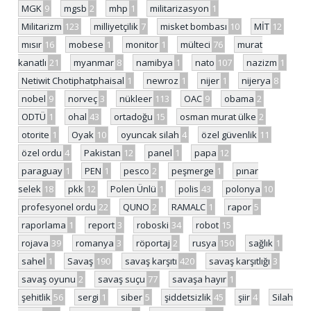
MGK
9
mgsb
2
mhp
1
militarizasyon
1
Militarizm
123
milliyetçilik
7
misket bombası
10
MİT
12
mısır
16
mobese
1
monitor
1
mülteci
76
murat
kanatlı
21
myanmar
8
namibya
1
nato
107
nazizm
1
Netiwit Chotiphatphaisal
1
newroz
1
nijer
1
nijerya
8
nobel
9
norveç
3
nükleer
113
OAC
9
obama
2
ODTÜ
1
ohal
43
ortadoğu
15
osman murat ülke
2
otorite
1
Oyak
10
oyuncak silah
4
özel güvenlik
11
özel ordu
4
Pakistan
12
panel
1
papa
12
paraguay
1
PEN
1
pesco
2
peşmerge
1
pınar
selek
18
pkk
12
Polen Ünlü
1
polis
43
polonya
10
profesyonel ordu
22
QUNO
2
RAMALC
1
rapor
5
raporlama
1
report
3
roboski
34
robot
15
rojava
39
romanya
3
röportaj
2
rusya
150
sağlık
1
sahel
1
Savaş
190
savaş karşıtı
420
savaş karşıtlığı
3
savaş oyunu
2
savaş suçu
77
savaşa hayır
1
şehitlik
56
sergi
1
siber
5
şiddetsizlik
45
şiir
4
Silah