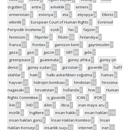
örgütleri
1
eritre
1
erkeklik
18
ermeni
5
ermenistan
5
estonya
2
eta
5
etiyopya
4
Etkiniz
1
etkinlik
1
European Court of Human Rights
1
Evrensel
Periyodik İnceleme
2
ezidi
1
fas
1
faşizm
4
feminizm
2
filipinler
6
filistin
36
Finlandiya
9
fransa
37
frontex
1
garnizon kent
1
gayrimüslim
7
gaza
1
gazi
6
gazze
13
GBT
86
gıda
1
greenpeace
1
guatemala
2
güney afrika
1
güney çin
denizi
3
güney sudan
16
gürcistan
2
güvenlik
35
hafif
silahlar
3
haiti
1
halkı askerlikten soğutma
1
hamas
2
hayvan
20
hidrojen bombası
3
hindistan
12
hirosima-
nagasaki
16
hırvatistan
1
hollanda
5
hrw
31
Human
Rights Committee
1
iç güvenlik
67
ICAN
3
IFOR
2
İHA
41
İHD
29
iklim
7
iltica
1
inan mayıs aru
1
incirlik
6
İngiltere
45
insan hakkı
2
insan hakları
138
insan hakları günü
2
İnsan Hakları Komitesi
2
İnsan
Hakları Konseyi
1
insanlık suçu
10
internet
9
iran
15