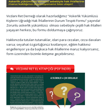
Vicdani Ret Derneği olarak hazırladığımız “Askerlik Yükümlüsü
Kişilerin Uğradığı Hak İhlallerinin Durum Tespiti Formu” yayında!
Zorunlu askerlik yükümlüsü olması sebebiyle çeşitli hak ihlalleri
yaşayan herkesi, bu formu doldurmaya çağırıyoruz.
Hakkınızda tutulan tutanaklar, idari para cezaları, ceza davaları
varsa; seyahat özgürlüğünüz kısıtlanıyor, eğitim hakkınız
engelleniyor ya da başkaca hak ihlallerine maruz kalıyorsanız,
form üzerinden bizimle iletişime geçebilirsiniz.
VİCDANİ RET EL KİTAPÇIĞI (PDF İNDİR)