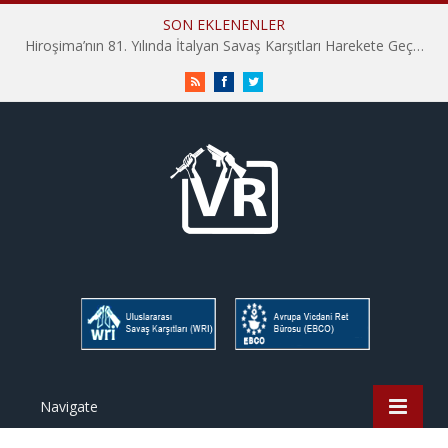
SON EKLENENLER
Hiroşima’nın 81. Yılında İtalyan Savaş Karşıtları Harekete Geçti: “Hatırlamak yeterli değil”
RSS
Facebook
Twitter
Navigate