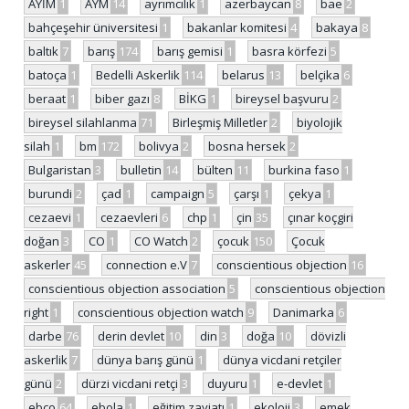
AYİM
1
AYM
14
ayrımcılık
1
azerbaycan
8
bae
2
bahçeşehir üniversitesi
1
bakanlar komitesi
4
bakaya
8
baltık
7
barış
174
barış gemisi
1
basra körfezi
5
batoça
1
Bedelli Askerlik
114
belarus
13
belçika
6
beraat
1
biber gazı
8
BİKG
1
bireysel başvuru
2
bireysel silahlanma
71
Birleşmiş Milletler
2
biyolojik
silah
1
bm
172
bolivya
2
bosna hersek
2
Bulgaristan
3
bulletin
14
bülten
11
burkina faso
1
burundi
2
çad
1
campaign
5
çarşı
1
çekya
1
cezaevi
1
cezaevleri
6
chp
1
çin
35
çınar koçgiri
doğan
3
CO
1
CO Watch
2
çocuk
150
Çocuk
askerler
45
connection e.V
7
conscientious objection
16
conscientious objection association
5
conscientious objection
right
1
conscientious objection watch
9
Danimarka
6
darbe
76
derin devlet
10
din
3
doğa
10
dövizli
askerlik
7
dünya barış günü
1
dünya vicdani retçiler
günü
2
dürzi vicdani retçi
3
duyuru
1
e-devlet
1
ebco
64
ebola
1
eğitim zayiatı
1
ekoloji
3
emek