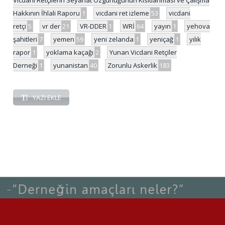
Hakkının İhlali Raporu
1
vicdani ret izleme
53
vicdani
retçi
5
vr der
21
VR-DDER
1
WRİ
64
yayın
1
yehova
şahitleri
7
yemen
59
yeni zelanda
1
yeniçağ
1
yılık
rapor
1
yoklama kaçağı
2
Yunan Vicdani Retçiler
Derneği
1
yunanistan
40
Zorunlu Askerlik
183
YAZI EKLE