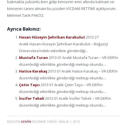
bakmakla yükümlü iken gidip kimsenin emri altında kalmam ve
kimsenin canını almam bu yüzden VİCDANİ RETTİMİ açıklıyorum.
Mehmet Tarık PAKÖZ
Ayrıca Bakınız:
Hasan Hüseyin Şehriban Karabulut
2013 27
Aralık Hasan Hüseyin Şehriban Karabulut – Boğaziçi
Üniversitesi’ndeki etkinlikte gönderdiği...
Mustafa Turan
2013 01 Aralık Mustafa Turan – VR-DER’in
düzenlediği etkinlikte gönderdiği mektup okundu....
Hatice Karakaş
2013 01 Aralık Hatice Karakaş – VR-DER’in
düzenlediği etkinlikte gönderdiği mektup okundu....
Çetin Taşcı
2013 01 Aralık Çetin Taşcı – VR-DER’in
düzenlediği etkinlikte gönderdiği mektup okundu....
İncifer Tekeli
2013 01 Aralık İncifer Tekeli – VR-DER’in
düzenlediği etkinlikte gönderdiği mektup okundu....
EKLEYEN
ADMIN
EKLENME TARIHI:
ARALIK 1, 2013