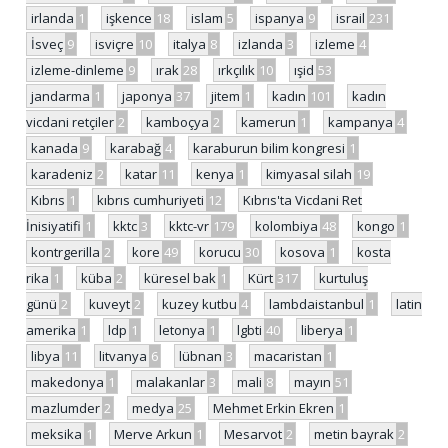
irlanda
1
işkence
18
islam
5
ispanya
9
israil
231
İsveç
9
isviçre
10
italya
8
izlanda
3
izleme
4
izleme-dinleme
9
ırak
28
ırkçılık
10
ışid
53
jandarma
1
japonya
37
jitem
1
kadın
101
kadın
vicdani retçiler
2
kamboçya
2
kamerun
1
kampanya
4
kanada
9
karabağ
4
karaburun bilim kongresi
1
karadeniz
2
katar
11
kenya
1
kimyasal silah
19
Kıbrıs
1
kıbrıs cumhuriyeti
12
Kıbrıs'ta Vicdani Ret
İnisiyatifi
1
kktc
3
kktc-vr
179
kolombiya
48
kongo
1
kontrgerilla
2
kore
49
korucu
30
kosova
1
kosta
rika
1
küba
2
küresel bak
1
Kürt
317
kurtuluş
günü
2
kuveyt
2
kuzey kutbu
4
lambdaistanbul
1
latin
amerika
1
ldp
1
letonya
1
lgbti
40
liberya
1
libya
11
litvanya
6
lübnan
3
macaristan
1
makedonya
1
malakanlar
3
mali
8
mayın
51
mazlumder
2
medya
25
Mehmet Erkin Ekren
1
meksika
1
Merve Arkun
1
Mesarvot
2
metin bayrak
2