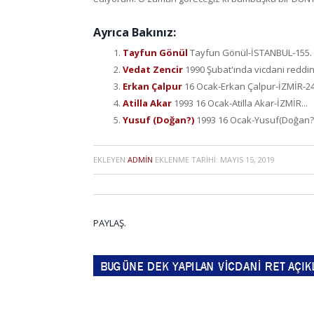
Ayrıca Bakınız:
Tayfun Gönül
Tayfun Gönül-İSTANBUL-155. ma
Vedat Zencir
1990 Şubat'ında vicdani reddini
Erkan Çalpur
16 Ocak-Erkan Çalpur-İZMİR-24 
Atilla Akar
1993 16 Ocak-Atilla Akar-İZMİR...
Yusuf (Doğan?)
1993 16 Ocak-Yusuf(Doğan?)
EKLEYEN
ADMIN
EKLENME TARIHI:
MAYIS 15, 2019
PAYLAŞ.