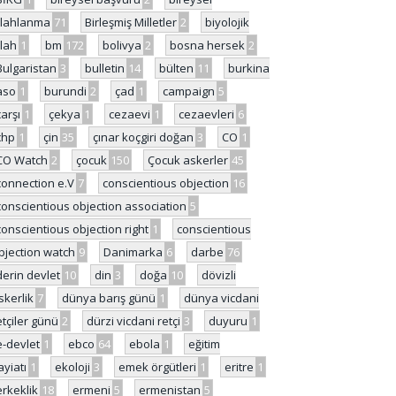
ilahlanma
71
Birleşmiş Milletler
2
biyolojik
ilah
1
bm
172
bolivya
2
bosna hersek
2
Bulgaristan
3
bulletin
14
bülten
11
burkina
aso
1
burundi
2
çad
1
campaign
5
çarşı
1
çekya
1
cezaevi
1
cezaevleri
6
chp
1
çin
35
çınar koçgiri doğan
3
CO
1
CO Watch
2
çocuk
150
Çocuk askerler
45
connection e.V
7
conscientious objection
16
conscientious objection association
5
conscientious objection right
1
conscientious
bjection watch
9
Danimarka
6
darbe
76
derin devlet
10
din
3
doğa
10
dövizli
skerlik
7
dünya barış günü
1
dünya vicdani
etçiler günü
2
dürzi vicdani retçi
3
duyuru
1
e-devlet
1
ebco
64
ebola
1
eğitim
ayiatı
1
ekoloji
3
emek örgütleri
1
eritre
1
erkeklik
18
ermeni
5
ermenistan
5