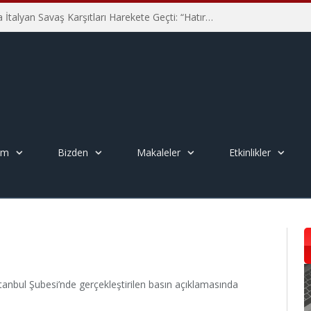
Hiroşima’nın 81. Yılında İtalyan Savaş Karşıtları Harekete Geçti: “Hatırlamak yeterli değil”
em
Bizden
Makaleler
Etkinlikler
anbul Şubesi’nde gerçekleştirilen basın açıklamasında