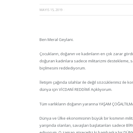
MAYIS 15, 2019
·
Ben Meral Geylani.
Çocukların, doğanın ve kadınların en çok zarar görd
doğuran kadınlara sadece militarizmi destekleme, 
biçilmesini reddediyorum.
İletişim çağında silahlar ile değil sözcüklerimiz ile
dünya için VİCDANİ REDDİMİ Açıklıyorum.
Tüm varlıkların doğanın yararına YAŞAM ÇOĞALTILMA
Dünya ve Ülke ekonomisinin büyük bir kısmının milit
yarışında olanları, savaşları başlatanları sadece B
ediyorum. O zaman göreceğiz ki bambaşka bir DÜNY