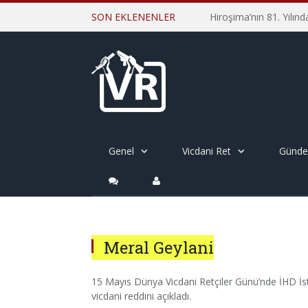
SON EKLENENLER
Genel
Vicdani Ret
Günd
Meral Geylani
15 Mayıs Dünya Vicdani Retçiler Günü’nde İHD İst
vicdani reddini açıkladı.