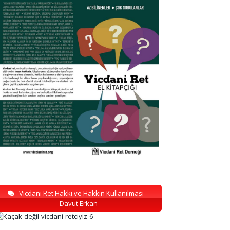
Vicdani Ret Hakkı ve Hakkın Kullanılması –
Davut Erkan