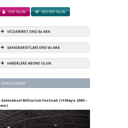
ÜYE OLUN
DESTEK OLUN
VİCDANİRET.ORG'da ARA
SAVASKARSİTLARİ.ORG'da ARA
HABERLERE ABONE OLUN
VIDEOLARIMIZ
. Geleneksel Militurizm Festivali (14 Mayıs 2005 –
zmir)