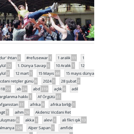
'dur' ihtarı
3
#refusewar
1
1 aralık
11
1
ylül
12
1. Dünya Savaşı
5
10 Aralık
1
12
ylül
3
12 mart
1
15 Mayıs
44
15 mayıs dünya
icdani retçiler günü
6
2024
1
28 şubat
2
318
59
ab
24
abd
319
açlık
6
adil
argılanma hakkı
1
Af Örgütü
61
afganistan
31
afrika
9
afrika birliği
1
agit
1
aihm
26
Akdeniz Vicdani Ret
uluşması
6
akka
1
alevi
1
ali fikri ışık
13
almanya
128
Alper Sapan
1
amfide