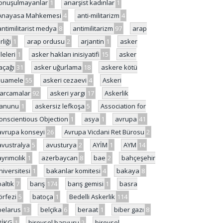
onuşulmayanlar
1
anarşist kadınlar
1
Anayasa Mahkemesi
4
anti-militarizm
4
antimilitarist medya
8
antimilitarizm
97
arap
rliği
1
arap ordusu
2
arjantin
1
asker
ileleri
1
asker hakları inisiyatifi
15
asker
açağı
31
asker uğurlama
18
askere kötü
uamele
55
askeri cezaevi
4
Askeri
arcamalar
92
askeri yargı
17
Askerlik
anunu
1
askersiz lefkoşa
5
Association for
onscientious Objection
1
asya
1
avrupa
41
avrupa konseyi
26
Avrupa Vicdani Ret Bürosu
2
avustralya
5
avusturya
2
AYİM
1
AYM
14
ayrımcılık
1
azerbaycan
8
bae
2
bahçeşehir
niversitesi
1
bakanlar komitesi
4
bakaya
8
baltık
7
barış
174
barış gemisi
1
basra
örfezi
5
batoça
1
Bedelli Askerlik
114
belarus
13
belçika
6
beraat
1
biber gazı
8
BİKG
1
bireysel başvuru
2
bireysel