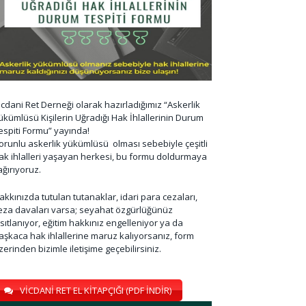
icdani Ret Derneği olarak hazırladığımız “Askerlik
ükümlüsü Kişilerin Uğradığı Hak İhlallerinin Durum
espiti Formu” yayında!
orunlu askerlik yükümlüsü olması sebebiyle çeşitli
ak ihlalleri yaşayan herkesi, bu formu doldurmaya
ağırıyoruz.
akkınızda tutulan tutanaklar, idari para cezaları,
eza davaları varsa; seyahat özgürlüğünüz
ısıtlanıyor, eğitim hakkınız engelleniyor ya da
aşkaca hak ihlallerine maruz kalıyorsanız, form
zerinden bizimle iletişime geçebilirsiniz.
VİCDANİ RET EL KİTAPÇIĞI (PDF İNDİR)