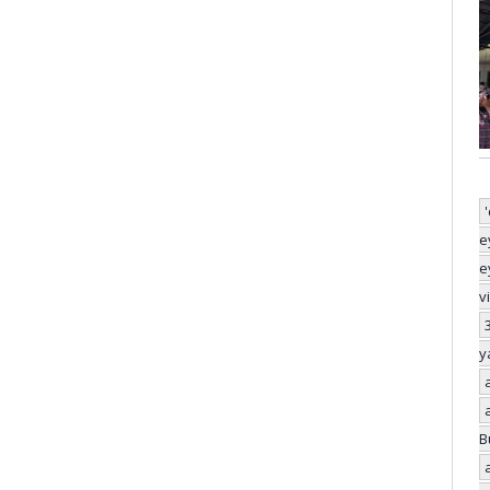
e
e
v
y
B