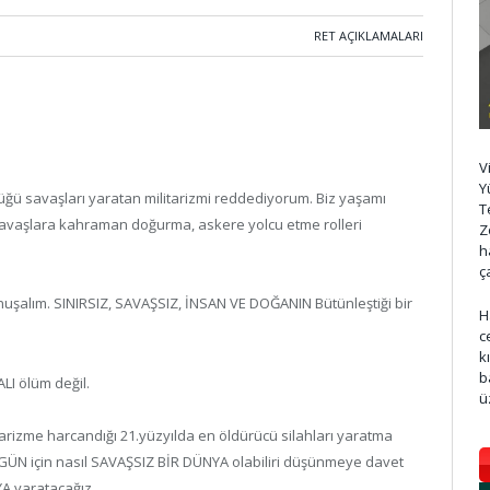
RET AÇIKLAMALARI
V
Y
üğü savaşları yaratan militarizmi reddediyorum. Biz yaşamı
T
savaşlara kahraman doğurma, askere yolcu etme rolleri
Z
h
ç
 konuşalım. SINIRSIZ, SAVAŞSIZ, İNSAN VE DOĞANIN Bütünleştiği bir
H
c
k
b
LI ölüm değil.
ü
arizme harcandığı 21.yüzyılda en öldürücü silahları yaratma
İRGÜN için nasıl SAVAŞSIZ BİR DÜNYA olabiliri düşünmeye davet
A yaratacağız.