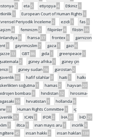
estonya
2
eta
5
etiyopya
4
Etkiniz
1
etkinlik
1
European Court of Human Rights
1
Evrensel Periyodik İnceleme
2
ezidi
1
fas
1
faşizm
4
feminizm
2
filipinler
6
filistin
36
Finlandiya
9
fransa
37
frontex
1
garnizon
ent
1
gayrimüslim
7
gaza
1
gazi
6
gazze
13
GBT
86
gıda
1
greenpeace
1
guatemala
2
güney afrika
1
güney çin
enizi
3
güney sudan
16
gürcistan
2
güvenlik
35
hafif silahlar
3
haiti
1
halkı
skerlikten soğutma
1
hamas
2
hayvan
20
hidrojen bombası
3
hindistan
12
hirosima-
agasaki
16
hırvatistan
1
hollanda
5
hrw
31
Human Rights Committee
1
iç
üvenlik
67
ICAN
3
IFOR
2
İHA
41
İHD
29
iklim
7
iltica
1
inan mayıs aru
1
incirlik
6
İngiltere
45
insan hakkı
2
insan hakları
138