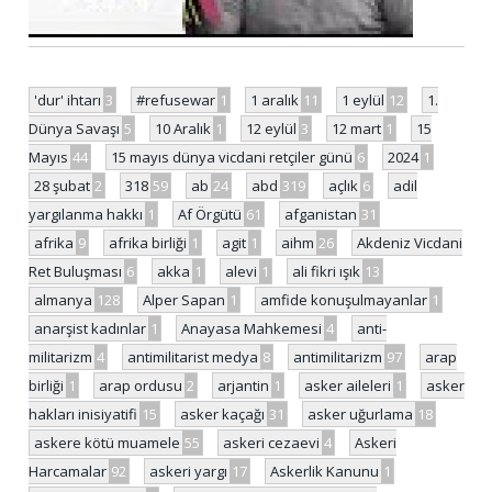
'dur' ihtarı
3
#refusewar
1
1 aralık
11
1 eylül
12
1.
Dünya Savaşı
5
10 Aralık
1
12 eylül
3
12 mart
1
15
Mayıs
44
15 mayıs dünya vicdani retçiler günü
6
2024
1
28 şubat
2
318
59
ab
24
abd
319
açlık
6
adil
yargılanma hakkı
1
Af Örgütü
61
afganistan
31
afrika
9
afrika birliği
1
agit
1
aihm
26
Akdeniz Vicdani
Ret Buluşması
6
akka
1
alevi
1
ali fikri ışık
13
almanya
128
Alper Sapan
1
amfide konuşulmayanlar
1
anarşist kadınlar
1
Anayasa Mahkemesi
4
anti-
militarizm
4
antimilitarist medya
8
antimilitarizm
97
arap
birliği
1
arap ordusu
2
arjantin
1
asker aileleri
1
asker
hakları inisiyatifi
15
asker kaçağı
31
asker uğurlama
18
askere kötü muamele
55
askeri cezaevi
4
Askeri
Harcamalar
92
askeri yargı
17
Askerlik Kanunu
1