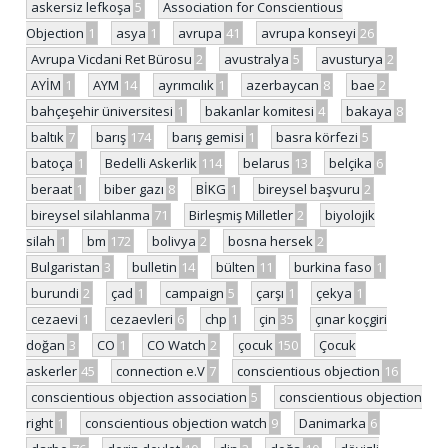
askersiz lefkoşa
5
Association for Conscientious
Objection
1
asya
1
avrupa
41
avrupa konseyi
26
Avrupa Vicdani Ret Bürosu
2
avustralya
5
avusturya
2
AYİM
1
AYM
14
ayrımcılık
1
azerbaycan
8
bae
2
bahçeşehir üniversitesi
1
bakanlar komitesi
4
bakaya
8
baltık
7
barış
174
barış gemisi
1
basra körfezi
5
batoça
1
Bedelli Askerlik
114
belarus
13
belçika
6
beraat
1
biber gazı
8
BİKG
1
bireysel başvuru
2
bireysel silahlanma
71
Birleşmiş Milletler
2
biyolojik
silah
1
bm
172
bolivya
2
bosna hersek
2
Bulgaristan
3
bulletin
14
bülten
11
burkina faso
1
burundi
2
çad
1
campaign
5
çarşı
1
çekya
1
cezaevi
1
cezaevleri
6
chp
1
çin
35
çınar koçgiri
doğan
3
CO
1
CO Watch
2
çocuk
150
Çocuk
askerler
45
connection e.V
7
conscientious objection
16
conscientious objection association
5
conscientious objection
right
1
conscientious objection watch
9
Danimarka
6