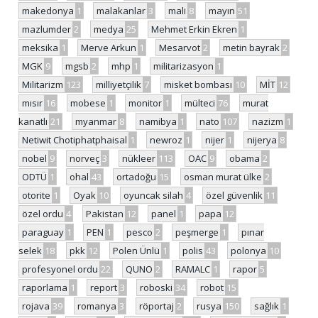
makedonya
1
malakanlar
3
mali
8
mayın
51
mazlumder
2
medya
25
Mehmet Erkin Ekren
1
meksika
1
Merve Arkun
1
Mesarvot
2
metin bayrak
2
MGK
9
mgsb
2
mhp
1
militarizasyon
1
Militarizm
123
milliyetçilik
7
misket bombası
10
MİT
12
mısır
16
mobese
1
monitor
1
mülteci
76
murat
kanatlı
21
myanmar
8
namibya
1
nato
107
nazizm
1
Netiwit Chotiphatphaisal
1
newroz
1
nijer
1
nijerya
8
nobel
9
norveç
3
nükleer
113
OAC
9
obama
2
ODTÜ
1
ohal
43
ortadoğu
15
osman murat ülke
2
otorite
1
Oyak
10
oyuncak silah
4
özel güvenlik
11
özel ordu
4
Pakistan
12
panel
1
papa
12
paraguay
1
PEN
1
pesco
2
peşmerge
1
pınar
selek
18
pkk
12
Polen Ünlü
1
polis
43
polonya
10
profesyonel ordu
22
QUNO
2
RAMALC
1
rapor
5
raporlama
1
report
3
roboski
34
robot
15
rojava
39
romanya
3
röportaj
2
rusya
150
sağlık
1