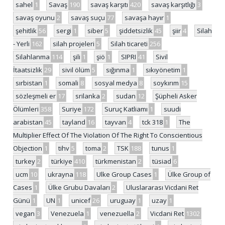
sahel
1
Savaş
190
savaş karşıtı
420
savaş karşıtlığı
3
savaş oyunu
2
savaş suçu
77
savaşa hayır
1
şehitlik
56
sergi
1
siber
5
şiddetsizlik
45
şiir
4
Silah
- Yerli
162
silah projeleri
5
Silah ticareti
256
Silahlanma
114
şili
1
şiö
1
SIPRI
41
Sivil
İtaatsizlik
29
sivil ölüm
5
sığınma
1
sıkıyönetim
1
sırbistan
1
somali
8
sosyal medya
8
soykırım
15
sözleşmeli er
17
srilanka
2
sudan
12
Şüpheli Asker
Ölümleri
358
Suriye
172
Suruç Katliamı
1
suudi
arabistan
45
tayland
16
tayvan
4
tck 318
1
The
Multiplier Effect Of The Violation Of The Right To Conscientious
Objection
1
tihv
5
toma
2
TSK
188
tunus
1
turkey
2
türkiye
410
türkmenistan
2
tüsiad
6
ucm
10
ukrayna
118
Ulke Group Cases
1
Ülke Group of
Cases
1
Ülke Grubu Davaları
2
Uluslararası Vicdani Ret
Günü
1
UN
1
unicef
26
uruguay
1
uzay
1
vegan
3
Venezuela
1
venezuella
2
Vicdani Ret
1302