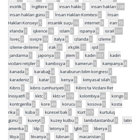
incirlik
6
İngiltere
45
insan hakkı
2
insan hakları
138
insan hakları günü
2
İnsan Hakları Komitesi
2
İnsan
Hakları Konseyi
1
insanlık suçu
10
internet
9
iran
15
irlanda
1
işkence
18
islam
5
ispanya
9
israil
231
İsveç
9
isviçre
10
italya
8
izlanda
3
izleme
4
izleme-dinleme
9
ırak
28
ırkçılık
10
ışid
53
jandarma
1
japonya
37
jitem
1
kadın
101
kadın
vicdani retçiler
2
kamboçya
2
kamerun
1
kampanya
4
kanada
9
karabağ
4
karaburun bilim kongresi
1
karadeniz
2
katar
11
kenya
1
kimyasal silah
19
Kıbrıs
1
kıbrıs cumhuriyeti
12
Kıbrıs'ta Vicdani Ret
İnisiyatifi
1
kktc
3
kktc-vr
179
kolombiya
48
kongo
1
kontrgerilla
2
kore
49
korucu
30
kosova
1
kosta
rika
1
küba
2
küresel bak
1
Kürt
317
kurtuluş
günü
2
kuveyt
2
kuzey kutbu
4
lambdaistanbul
1
latin
amerika
1
ldp
1
letonya
1
lgbti
40
liberya
1
libya
11
litvanya
6
lübnan
3
macaristan
1