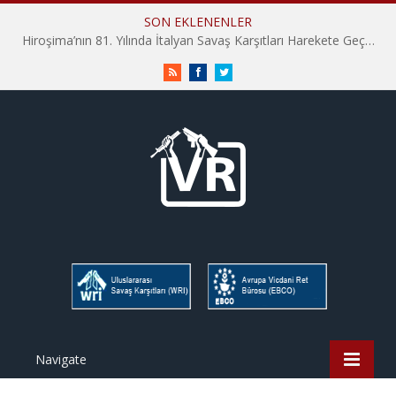
SON EKLENENLER
Hiroşima’nın 81. Yılında İtalyan Savaş Karşıtları Harekete Geçti: “Hatırlamak yeterli değil”
RSS
Facebook
Twitter
Navigate