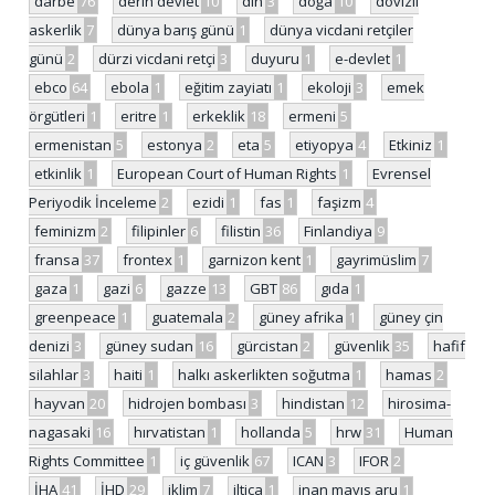
darbe
76
derin devlet
10
din
3
doğa
10
dövizli
askerlik
7
dünya barış günü
1
dünya vicdani retçiler
günü
2
dürzi vicdani retçi
3
duyuru
1
e-devlet
1
ebco
64
ebola
1
eğitim zayiatı
1
ekoloji
3
emek
örgütleri
1
eritre
1
erkeklik
18
ermeni
5
ermenistan
5
estonya
2
eta
5
etiyopya
4
Etkiniz
1
etkinlik
1
European Court of Human Rights
1
Evrensel
Periyodik İnceleme
2
ezidi
1
fas
1
faşizm
4
feminizm
2
filipinler
6
filistin
36
Finlandiya
9
fransa
37
frontex
1
garnizon kent
1
gayrimüslim
7
gaza
1
gazi
6
gazze
13
GBT
86
gıda
1
greenpeace
1
guatemala
2
güney afrika
1
güney çin
denizi
3
güney sudan
16
gürcistan
2
güvenlik
35
hafif
silahlar
3
haiti
1
halkı askerlikten soğutma
1
hamas
2
hayvan
20
hidrojen bombası
3
hindistan
12
hirosima-
nagasaki
16
hırvatistan
1
hollanda
5
hrw
31
Human
Rights Committee
1
iç güvenlik
67
ICAN
3
IFOR
2
İHA
41
İHD
29
iklim
7
iltica
1
inan mayıs aru
1