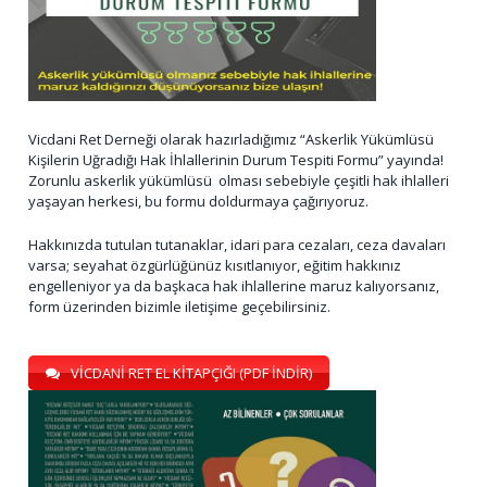
Vicdani Ret Derneği olarak hazırladığımız “Askerlik Yükümlüsü
Kişilerin Uğradığı Hak İhlallerinin Durum Tespiti Formu” yayında!
Zorunlu askerlik yükümlüsü olması sebebiyle çeşitli hak ihlalleri
yaşayan herkesi, bu formu doldurmaya çağırıyoruz.
Hakkınızda tutulan tutanaklar, idari para cezaları, ceza davaları
varsa; seyahat özgürlüğünüz kısıtlanıyor, eğitim hakkınız
engelleniyor ya da başkaca hak ihlallerine maruz kalıyorsanız,
form üzerinden bizimle iletişime geçebilirsiniz.
VİCDANİ RET EL KİTAPÇIĞI (PDF İNDİR)