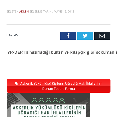
EKLEYEN
ADMIN
EKLENME TARIHI:
MAYIS 15, 2012
PAYLAŞ.
Facebook
Twitter
Emai
Askerlik Yükümlüsü Kişilerin Uğradığı Hak İhlallerinin
Durum Tespiti Formu