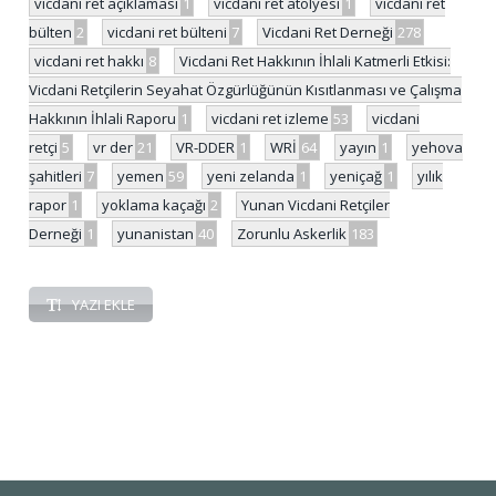
vicdani ret açıklaması
1
vicdani ret atölyesi
1
vicdani ret
bülten
2
vicdani ret bülteni
7
Vicdani Ret Derneği
278
vicdani ret hakkı
8
Vicdani Ret Hakkının İhlali Katmerli Etkisi:
Vicdani Retçilerin Seyahat Özgürlüğünün Kısıtlanması ve Çalışma
Hakkının İhlali Raporu
1
vicdani ret izleme
53
vicdani
retçi
5
vr der
21
VR-DDER
1
WRİ
64
yayın
1
yehova
şahitleri
7
yemen
59
yeni zelanda
1
yeniçağ
1
yılık
rapor
1
yoklama kaçağı
2
Yunan Vicdani Retçiler
Derneği
1
yunanistan
40
Zorunlu Askerlik
183
YAZI EKLE