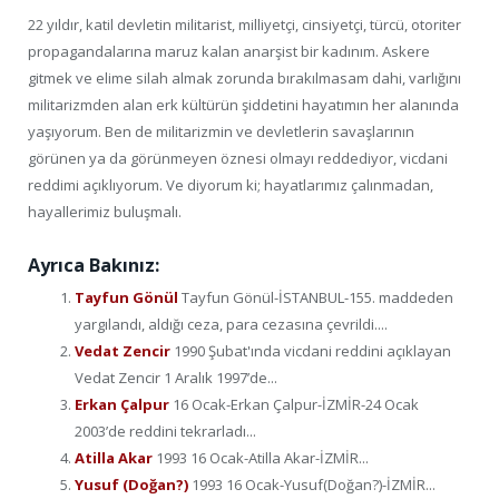
22 yıldır, katil devletin militarist, milliyetçi, cinsiyetçi, türcü, otoriter
propagandalarına maruz kalan anarşist bir kadınım. Askere
gitmek ve elime silah almak zorunda bırakılmasam dahi, varlığını
militarizmden alan erk kültürün şiddetini hayatımın her alanında
yaşıyorum. Ben de militarizmin ve devletlerin savaşlarının
görünen ya da görünmeyen öznesi olmayı reddediyor, vicdani
reddimi açıklıyorum. Ve diyorum ki; hayatlarımız çalınmadan,
hayallerimiz buluşmalı.
Ayrıca Bakınız:
Tayfun Gönül
Tayfun Gönül-İSTANBUL-155. maddeden
yargılandı, aldığı ceza, para cezasına çevrildi....
Vedat Zencir
1990 Şubat'ında vicdani reddini açıklayan
Vedat Zencir 1 Aralık 1997’de...
Erkan Çalpur
16 Ocak-Erkan Çalpur-İZMİR-24 Ocak
2003’de reddini tekrarladı...
Atilla Akar
1993 16 Ocak-Atilla Akar-İZMİR...
Yusuf (Doğan?)
1993 16 Ocak-Yusuf(Doğan?)-İZMİR...