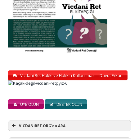
Vicdani Ret Hakkı ve Hakkın Kullanılması – Davut Erkan
ÜYE OLUN
DESTEK OLUN
VİCDANİRET.ORG'da ARA