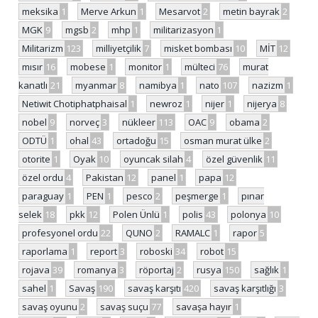
meksika
1
Merve Arkun
1
Mesarvot
2
metin bayrak
2
MGK
9
mgsb
2
mhp
1
militarizasyon
1
Militarizm
123
milliyetçilik
7
misket bombası
10
MİT
12
mısır
16
mobese
1
monitor
1
mülteci
76
murat
kanatlı
21
myanmar
8
namibya
1
nato
107
nazizm
1
Netiwit Chotiphatphaisal
1
newroz
1
nijer
1
nijerya
8
nobel
9
norveç
3
nükleer
113
OAC
9
obama
2
ODTÜ
1
ohal
43
ortadoğu
15
osman murat ülke
2
otorite
1
Oyak
10
oyuncak silah
4
özel güvenlik
11
özel ordu
4
Pakistan
12
panel
1
papa
12
paraguay
1
PEN
1
pesco
2
peşmerge
1
pınar
selek
18
pkk
12
Polen Ünlü
1
polis
43
polonya
10
profesyonel ordu
22
QUNO
2
RAMALC
1
rapor
5
raporlama
1
report
3
roboski
34
robot
15
rojava
39
romanya
3
röportaj
2
rusya
150
sağlık
1
sahel
1
Savaş
190
savaş karşıtı
420
savaş karşıtlığı
3
savaş oyunu
2
savaş suçu
77
savaşa hayır
1