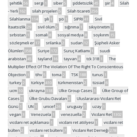
şehitlik
56
sergi
1
siber
5
şiddetsizlik
45
şiir
4
Silah
- Yerli
162
silah projeleri
5
Silah ticareti
256
Silahlanma
114
şili
1
şiö
1
SIPRI
41
Sivil
İtaatsizlik
29
sivil ölüm
5
sığınma
1
sıkıyönetim
1
sırbistan
1
somali
8
sosyal medya
8
soykırım
15
sözleşmeli er
17
srilanka
2
sudan
12
Şüpheli Asker
Ölümleri
358
Suriye
172
Suruç Katliamı
1
suudi
arabistan
45
tayland
16
tayvan
4
tck 318
1
The
Multiplier Effect Of The Violation Of The Right To Conscientious
Objection
1
tihv
5
toma
2
TSK
188
tunus
1
turkey
2
türkiye
410
türkmenistan
2
tüsiad
6
ucm
10
ukrayna
118
Ulke Group Cases
1
Ülke Group of
Cases
1
Ülke Grubu Davaları
2
Uluslararası Vicdani Ret
Günü
1
UN
1
unicef
26
uruguay
1
uzay
1
vegan
3
Venezuela
1
venezuella
2
Vicdani Ret
1302
vicdani ret açıklaması
1
vicdani ret atölyesi
1
vicdani ret
bülten
2
vicdani ret bülteni
7
Vicdani Ret Derneği
278