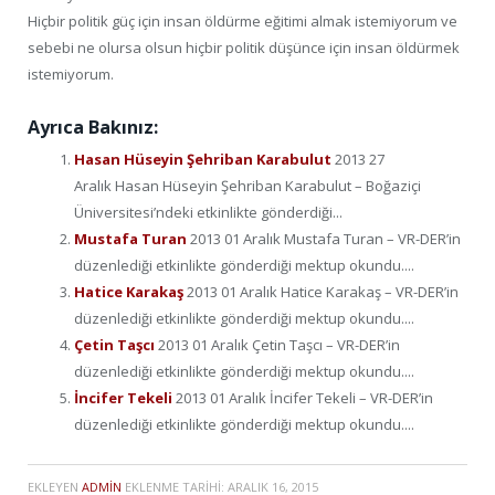
Hiçbir politik güç için insan öldürme eğitimi almak istemiyorum ve
sebebi ne olursa olsun hiçbir politik düşünce için insan öldürmek
istemiyorum.
Ayrıca Bakınız:
Hasan Hüseyin Şehriban Karabulut
2013 27
Aralık Hasan Hüseyin Şehriban Karabulut – Boğaziçi
Üniversitesi’ndeki etkinlikte gönderdiği...
Mustafa Turan
2013 01 Aralık Mustafa Turan – VR-DER’in
düzenlediği etkinlikte gönderdiği mektup okundu....
Hatice Karakaş
2013 01 Aralık Hatice Karakaş – VR-DER’in
düzenlediği etkinlikte gönderdiği mektup okundu....
Çetin Taşcı
2013 01 Aralık Çetin Taşcı – VR-DER’in
düzenlediği etkinlikte gönderdiği mektup okundu....
İncifer Tekeli
2013 01 Aralık İncifer Tekeli – VR-DER’in
düzenlediği etkinlikte gönderdiği mektup okundu....
EKLEYEN
ADMIN
EKLENME TARIHI:
ARALIK 16, 2015