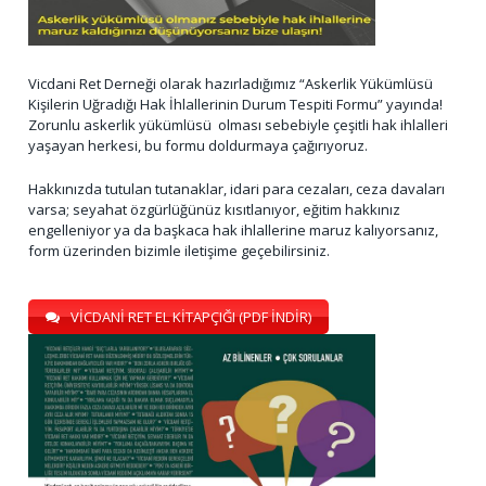
Vicdani Ret Derneği olarak hazırladığımız “Askerlik Yükümlüsü
Kişilerin Uğradığı Hak İhlallerinin Durum Tespiti Formu” yayında!
Zorunlu askerlik yükümlüsü olması sebebiyle çeşitli hak ihlalleri
yaşayan herkesi, bu formu doldurmaya çağırıyoruz.
Hakkınızda tutulan tutanaklar, idari para cezaları, ceza davaları
varsa; seyahat özgürlüğünüz kısıtlanıyor, eğitim hakkınız
engelleniyor ya da başkaca hak ihlallerine maruz kalıyorsanız,
form üzerinden bizimle iletişime geçebilirsiniz.
VİCDANİ RET EL KİTAPÇIĞI (PDF İNDİR)