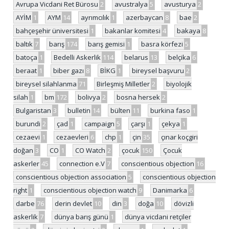
Avrupa Vicdani Ret Bürosu
2
avustralya
5
avusturya
2
AYİM
1
AYM
14
ayrımcılık
1
azerbaycan
8
bae
2
bahçeşehir üniversitesi
1
bakanlar komitesi
4
bakaya
8
baltık
7
barış
174
barış gemisi
1
basra körfezi
5
batoça
1
Bedelli Askerlik
114
belarus
13
belçika
6
beraat
1
biber gazı
8
BİKG
1
bireysel başvuru
2
bireysel silahlanma
71
Birleşmiş Milletler
2
biyolojik
silah
1
bm
172
bolivya
2
bosna hersek
2
Bulgaristan
3
bulletin
14
bülten
11
burkina faso
1
burundi
2
çad
1
campaign
5
çarşı
1
çekya
1
cezaevi
1
cezaevleri
6
chp
1
çin
35
çınar koçgiri
doğan
3
CO
1
CO Watch
2
çocuk
150
Çocuk
askerler
45
connection e.V
7
conscientious objection
16
conscientious objection association
5
conscientious objection
right
1
conscientious objection watch
9
Danimarka
6
darbe
76
derin devlet
10
din
3
doğa
10
dövizli
askerlik
7
dünya barış günü
1
dünya vicdani retçiler