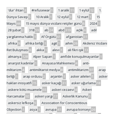
'dur' ihtarı
3
#refusewar
1
1 aralık
11
1 eylül
12
1.
Dünya Savaşı
5
10 Aralık
1
12 eylül
3
12 mart
1
15
Mayıs
44
15 mayıs dünya vicdani retçiler günü
6
2024
1
28 şubat
2
318
59
ab
24
abd
319
açlık
6
adil
yargılanma hakkı
1
Af Örgütü
61
afganistan
31
afrika
9
afrika birliği
1
agit
1
aihm
26
Akdeniz Vicdani
Ret Buluşması
6
akka
1
alevi
1
ali fikri ışık
13
almanya
128
Alper Sapan
1
amfide konuşulmayanlar
1
anarşist kadınlar
1
Anayasa Mahkemesi
4
anti-
militarizm
4
antimilitarist medya
8
antimilitarizm
97
arap
birliği
1
arap ordusu
2
arjantin
1
asker aileleri
1
asker
hakları inisiyatifi
15
asker kaçağı
31
asker uğurlama
18
askere kötü muamele
55
askeri cezaevi
4
Askeri
Harcamalar
92
askeri yargı
17
Askerlik Kanunu
1
askersiz lefkoşa
5
Association for Conscientious
Objection
1
asya
1
avrupa
41
avrupa konseyi
26