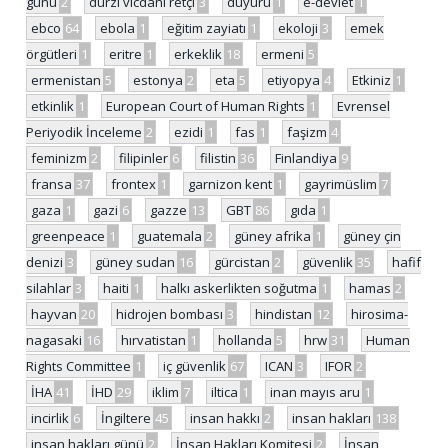
günü
2
dürzi vicdani retçi
3
duyuru
1
e-devlet
1
ebco
64
ebola
1
eğitim zayiatı
1
ekoloji
3
emek
örgütleri
1
eritre
1
erkeklik
18
ermeni
5
ermenistan
5
estonya
2
eta
5
etiyopya
4
Etkiniz
1
etkinlik
1
European Court of Human Rights
1
Evrensel
Periyodik İnceleme
2
ezidi
1
fas
1
faşizm
4
feminizm
2
filipinler
6
filistin
36
Finlandiya
9
fransa
37
frontex
1
garnizon kent
1
gayrimüslim
7
gaza
1
gazi
6
gazze
13
GBT
86
gıda
1
greenpeace
1
guatemala
2
güney afrika
1
güney çin
denizi
3
güney sudan
16
gürcistan
2
güvenlik
35
hafif
silahlar
3
haiti
1
halkı askerlikten soğutma
1
hamas
2
hayvan
20
hidrojen bombası
3
hindistan
12
hirosima-
nagasaki
16
hırvatistan
1
hollanda
5
hrw
31
Human
Rights Committee
1
iç güvenlik
67
ICAN
3
IFOR
2
İHA
41
İHD
29
iklim
7
iltica
1
inan mayıs aru
1
incirlik
6
İngiltere
45
insan hakkı
2
insan hakları
138
insan hakları günü
2
İnsan Hakları Komitesi
2
İnsan