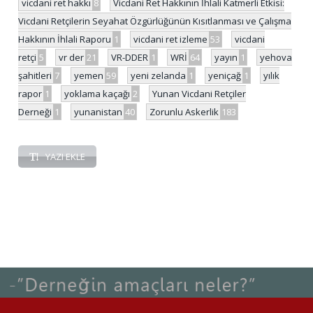
vicdani ret hakkı
8
Vicdani Ret Hakkının İhlali Katmerli Etkisi:
Vicdani Retçilerin Seyahat Özgürlüğünün Kısıtlanması ve Çalışma
Hakkının İhlali Raporu
1
vicdani ret izleme
53
vicdani
retçi
5
vr der
21
VR-DDER
1
WRİ
64
yayın
1
yehova
şahitleri
7
yemen
59
yeni zelanda
1
yeniçağ
1
yılık
rapor
1
yoklama kaçağı
2
Yunan Vicdani Retçiler
Derneği
1
yunanistan
40
Zorunlu Askerlik
183
YAZI EKLE