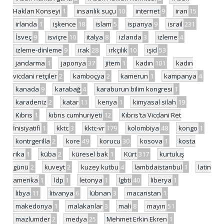
Hakları Konseyi
1
insanlık suçu
10
internet
9
iran
15
irlanda
1
işkence
18
islam
5
ispanya
9
israil
231
İsveç
9
isviçre
10
italya
8
izlanda
3
izleme
4
izleme-dinleme
9
ırak
28
ırkçılık
10
ışid
53
jandarma
1
japonya
37
jitem
1
kadın
101
kadın
vicdani retçiler
2
kamboçya
2
kamerun
1
kampanya
4
kanada
9
karabağ
4
karaburun bilim kongresi
1
karadeniz
2
katar
11
kenya
1
kimyasal silah
19
Kıbrıs
1
kıbrıs cumhuriyeti
12
Kıbrıs'ta Vicdani Ret
İnisiyatifi
1
kktc
3
kktc-vr
179
kolombiya
48
kongo
1
kontrgerilla
2
kore
49
korucu
30
kosova
1
kosta
rika
1
küba
2
küresel bak
1
Kürt
317
kurtuluş
günü
2
kuveyt
2
kuzey kutbu
4
lambdaistanbul
1
latin
amerika
1
ldp
1
letonya
1
lgbti
40
liberya
1
libya
11
litvanya
6
lübnan
3
macaristan
1
makedonya
1
malakanlar
3
mali
8
mayın
51
mazlumder
2
medya
25
Mehmet Erkin Ekren
1