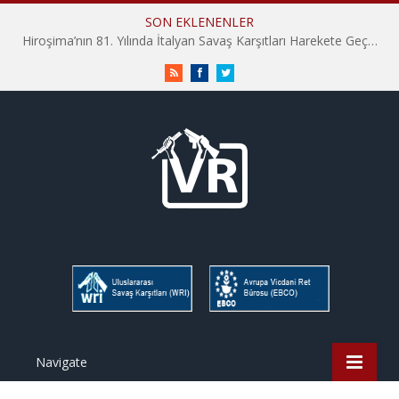
SON EKLENENLER
Hiroşima’nın 81. Yılında İtalyan Savaş Karşıtları Harekete Geçti: “Hatırlamak yeterli değil”
RSS
Facebook
Twitter
Navigate