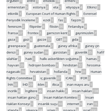
örgütleri
1
eritre
1
erkeklik
18
ermeni
5
ermenistan
5
estonya
2
eta
5
etiyopya
4
Etkiniz
1
etkinlik
1
European Court of Human Rights
1
Evrensel
Periyodik İnceleme
2
ezidi
1
fas
1
faşizm
4
feminizm
2
filipinler
6
filistin
36
Finlandiya
9
fransa
37
frontex
1
garnizon kent
1
gayrimüslim
7
gaza
1
gazi
6
gazze
13
GBT
86
gıda
1
greenpeace
1
guatemala
2
güney afrika
1
güney çin
denizi
3
güney sudan
16
gürcistan
2
güvenlik
35
hafif
silahlar
3
haiti
1
halkı askerlikten soğutma
1
hamas
2
hayvan
20
hidrojen bombası
3
hindistan
12
hirosima-
nagasaki
16
hırvatistan
1
hollanda
5
hrw
31
Human
Rights Committee
1
iç güvenlik
67
ICAN
3
IFOR
2
İHA
41
İHD
29
iklim
7
iltica
1
inan mayıs aru
1
incirlik
6
İngiltere
45
insan hakkı
2
insan hakları
138
insan hakları günü
2
İnsan Hakları Komitesi
2
İnsan
Hakları Konseyi
1
insanlık suçu
10
internet
9
iran
15
irlanda
1
işkence
18
islam
5
ispanya
9
israil
231