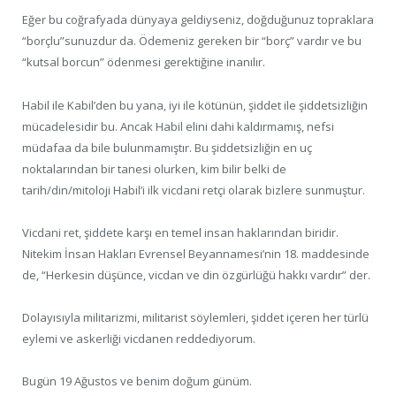
Eğer bu coğrafyada dünyaya geldiyseniz, doğduğunuz topraklara
“borçlu”sunuzdur da. Ödemeniz gereken bir “borç” vardır ve bu
“kutsal borcun” ödenmesi gerektiğine inanılır.
Habil ile Kabil’den bu yana, iyi ile kötünün, şiddet ile şiddetsizliğin
mücadelesidir bu. Ancak Habil elini dahi kaldırmamış, nefsi
müdafaa da bile bulunmamıştır. Bu şiddetsizliğin en uç
noktalarından bir tanesi olurken, kim bilir belki de
tarih/din/mitoloji Habil’i ilk vicdani retçi olarak bizlere sunmuştur.
Vicdani ret, şiddete karşı en temel insan haklarından biridir.
Nitekim İnsan Hakları Evrensel Beyannamesi’nin 18. maddesinde
de, “Herkesin düşünce, vicdan ve din özgürlüğü hakkı vardır” der.
Dolayısıyla militarizmi, militarist söylemleri, şiddet içeren her türlü
eylemi ve askerliği vicdanen reddediyorum.
Bugün 19 Ağustos ve benim doğum günüm.