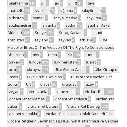
Silahlanma
114
şili
1
şiö
1
SIPRI
41
Sivil
İtaatsizlik
29
sivil ölüm
5
sığınma
1
sıkıyönetim
1
sırbistan
1
somali
8
sosyal medya
8
soykırım
15
sözleşmeli er
17
srilanka
2
sudan
12
Şüpheli Asker
Ölümleri
358
Suriye
172
Suruç Katliamı
1
suudi
arabistan
45
tayland
16
tayvan
4
tck 318
1
The
Multiplier Effect Of The Violation Of The Right To Conscientious
Objection
1
tihv
5
toma
2
TSK
188
tunus
1
turkey
2
türkiye
410
türkmenistan
2
tüsiad
6
ucm
10
ukrayna
118
Ulke Group Cases
1
Ülke Group of
Cases
1
Ülke Grubu Davaları
2
Uluslararası Vicdani Ret
Günü
1
UN
1
unicef
26
uruguay
1
uzay
1
vegan
3
Venezuela
1
venezuella
2
Vicdani Ret
1302
vicdani ret açıklaması
1
vicdani ret atölyesi
1
vicdani ret
bülten
2
vicdani ret bülteni
7
Vicdani Ret Derneği
278
vicdani ret hakkı
8
Vicdani Ret Hakkının İhlali Katmerli Etkisi:
Vicdani Retçilerin Seyahat Özgürlüğünün Kısıtlanması ve Çalışma