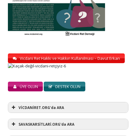
Vicdani Ret Hakkı ve Hakkın Kullanılması – Davut Erkan
ÜYE OLUN
DESTEK OLUN
VİCDANİRET.ORG'da ARA
SAVASKARSİTLARİ.ORG'da ARA