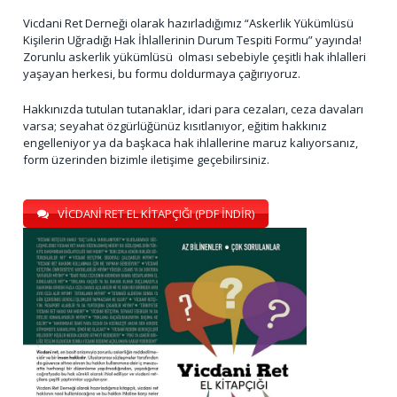
Vicdani Ret Derneği olarak hazırladığımız “Askerlik Yükümlüsü
Kişilerin Uğradığı Hak İhlallerinin Durum Tespiti Formu” yayında!
Zorunlu askerlik yükümlüsü olması sebebiyle çeşitli hak ihlalleri
yaşayan herkesi, bu formu doldurmaya çağırıyoruz.
Hakkınızda tutulan tutanaklar, idari para cezaları, ceza davaları
varsa; seyahat özgürlüğünüz kısıtlanıyor, eğitim hakkınız
engelleniyor ya da başkaca hak ihlallerine maruz kalıyorsanız,
form üzerinden bizimle iletişime geçebilirsiniz.
VİCDANİ RET EL KİTAPÇIĞI (PDF İNDİR)