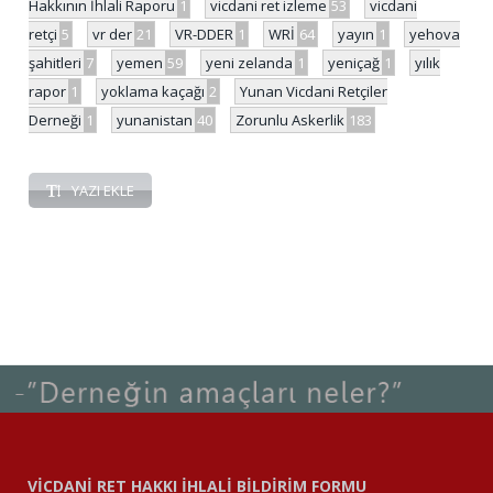
Hakkının İhlali Raporu
1
vicdani ret izleme
53
vicdani
retçi
5
vr der
21
VR-DDER
1
WRİ
64
yayın
1
yehova
şahitleri
7
yemen
59
yeni zelanda
1
yeniçağ
1
yılık
rapor
1
yoklama kaçağı
2
Yunan Vicdani Retçiler
Derneği
1
yunanistan
40
Zorunlu Askerlik
183
YAZI EKLE
VİCDANİ RET HAKKI İHLALİ BİLDİRİM FORMU