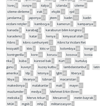
İsveç
9
isviçre
10
italya
8
izlanda
3
izleme
4
izleme-dinleme
9
ırak
28
ırkçılık
10
ışid
53
jandarma
1
japonya
37
jitem
1
kadın
101
kadın
vicdani retçiler
2
kamboçya
2
kamerun
1
kampanya
4
kanada
9
karabağ
4
karaburun bilim kongresi
1
karadeniz
2
katar
11
kenya
1
kimyasal silah
19
Kıbrıs
1
kıbrıs cumhuriyeti
12
Kıbrıs'ta Vicdani Ret
İnisiyatifi
1
kktc
3
kktc-vr
179
kolombiya
48
kongo
1
kontrgerilla
2
kore
49
korucu
30
kosova
1
kosta
rika
1
küba
2
küresel bak
1
Kürt
317
kurtuluş
günü
2
kuveyt
2
kuzey kutbu
4
lambdaistanbul
1
latin
amerika
1
ldp
1
letonya
1
lgbti
40
liberya
1
libya
11
litvanya
6
lübnan
3
macaristan
1
makedonya
1
malakanlar
3
mali
8
mayın
51
mazlumder
2
medya
25
Mehmet Erkin Ekren
1
meksika
1
Merve Arkun
1
Mesarvot
2
metin bayrak
2
MGK
9
mgsb
2
mhp
1
militarizasyon
1