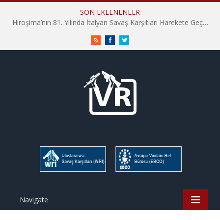
SON EKLENENLER
Hiroşima’nın 81. Yılında İtalyan Savaş Karşıtları Harekete Geçti: “Hatırlamak yeterli değil”
RSS
Facebook
Twitter
Navigate