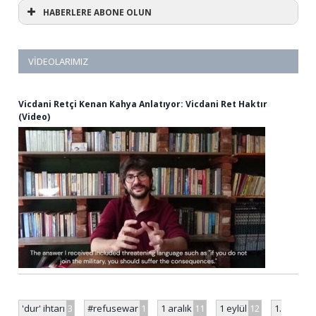
HABERLERE ABONE OLUN
VIDEOLARIMIZ
Vicdani Retçi Kenan Kahya Anlatıyor: Vicdani Ret Haktır
(Video)
'dur' ihtarı
3
#refusewar
1
1 aralık
11
1 eylül
12
1.