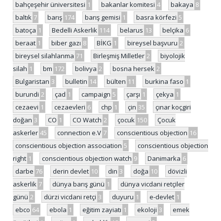
bahçeşehir üniversitesi
1
bakanlar komitesi
4
bakaya
8
baltık
7
barış
174
barış gemisi
1
basra körfezi
5
batoça
1
Bedelli Askerlik
114
belarus
13
belçika
6
beraat
1
biber gazı
8
BİKG
1
bireysel başvuru
2
bireysel silahlanma
71
Birleşmiş Milletler
2
biyolojik
silah
1
bm
172
bolivya
2
bosna hersek
2
Bulgaristan
3
bulletin
14
bülten
11
burkina faso
1
burundi
2
çad
1
campaign
5
çarşı
1
çekya
1
cezaevi
1
cezaevleri
6
chp
1
çin
35
çınar koçgiri
doğan
3
CO
1
CO Watch
2
çocuk
150
Çocuk
askerler
45
connection e.V
7
conscientious objection
16
conscientious objection association
5
conscientious objection
right
1
conscientious objection watch
9
Danimarka
6
darbe
76
derin devlet
10
din
3
doğa
10
dövizli
askerlik
7
dünya barış günü
1
dünya vicdani retçiler
günü
2
dürzi vicdani retçi
3
duyuru
1
e-devlet
1
ebco
64
ebola
1
eğitim zayiatı
1
ekoloji
3
emek