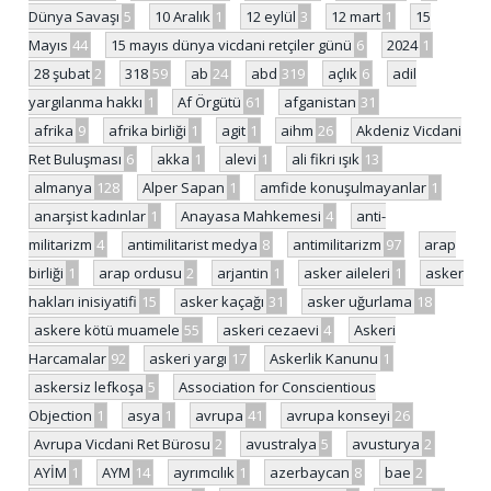
Dünya Savaşı
5
10 Aralık
1
12 eylül
3
12 mart
1
15
Mayıs
44
15 mayıs dünya vicdani retçiler günü
6
2024
1
28 şubat
2
318
59
ab
24
abd
319
açlık
6
adil
yargılanma hakkı
1
Af Örgütü
61
afganistan
31
afrika
9
afrika birliği
1
agit
1
aihm
26
Akdeniz Vicdani
Ret Buluşması
6
akka
1
alevi
1
ali fikri ışık
13
almanya
128
Alper Sapan
1
amfide konuşulmayanlar
1
anarşist kadınlar
1
Anayasa Mahkemesi
4
anti-
militarizm
4
antimilitarist medya
8
antimilitarizm
97
arap
birliği
1
arap ordusu
2
arjantin
1
asker aileleri
1
asker
hakları inisiyatifi
15
asker kaçağı
31
asker uğurlama
18
askere kötü muamele
55
askeri cezaevi
4
Askeri
Harcamalar
92
askeri yargı
17
Askerlik Kanunu
1
askersiz lefkoşa
5
Association for Conscientious
Objection
1
asya
1
avrupa
41
avrupa konseyi
26
Avrupa Vicdani Ret Bürosu
2
avustralya
5
avusturya
2
AYİM
1
AYM
14
ayrımcılık
1
azerbaycan
8
bae
2