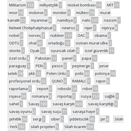
Militarizm
123
milliyetçilik
7
misket bombası
10
MİT
12
mısır
16
mobese
1
monitor
1
mülteci
76
murat
kanatlı
21
myanmar
8
namibya
1
nato
107
nazizm
1
Netiwit Chotiphatphaisal
1
newroz
1
nijer
1
nijerya
8
nobel
9
norveç
3
nükleer
113
OAC
9
obama
2
ODTÜ
1
ohal
43
ortadoğu
15
osman murat ülke
2
otorite
1
Oyak
10
oyuncak silah
4
özel güvenlik
11
özel ordu
4
Pakistan
12
panel
1
papa
12
paraguay
1
PEN
1
pesco
2
peşmerge
1
pınar
selek
18
pkk
12
Polen Ünlü
1
polis
43
polonya
10
profesyonel ordu
22
QUNO
2
RAMALC
1
rapor
5
raporlama
1
report
3
roboski
34
robot
15
rojava
39
romanya
3
röportaj
2
rusya
150
sağlık
1
sahel
1
Savaş
190
savaş karşıtı
420
savaş karşıtlığı
3
savaş oyunu
2
savaş suçu
77
savaşa hayır
1
şehitlik
56
sergi
1
siber
5
şiddetsizlik
45
şiir
4
Silah
- Yerli
162
silah projeleri
5
Silah ticareti
256