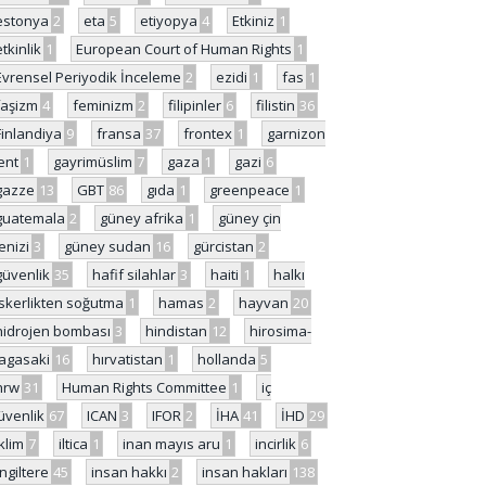
estonya
2
eta
5
etiyopya
4
Etkiniz
1
etkinlik
1
European Court of Human Rights
1
Evrensel Periyodik İnceleme
2
ezidi
1
fas
1
faşizm
4
feminizm
2
filipinler
6
filistin
36
Finlandiya
9
fransa
37
frontex
1
garnizon
ent
1
gayrimüslim
7
gaza
1
gazi
6
gazze
13
GBT
86
gıda
1
greenpeace
1
guatemala
2
güney afrika
1
güney çin
enizi
3
güney sudan
16
gürcistan
2
güvenlik
35
hafif silahlar
3
haiti
1
halkı
skerlikten soğutma
1
hamas
2
hayvan
20
hidrojen bombası
3
hindistan
12
hirosima-
agasaki
16
hırvatistan
1
hollanda
5
hrw
31
Human Rights Committee
1
iç
üvenlik
67
ICAN
3
IFOR
2
İHA
41
İHD
29
iklim
7
iltica
1
inan mayıs aru
1
incirlik
6
İngiltere
45
insan hakkı
2
insan hakları
138