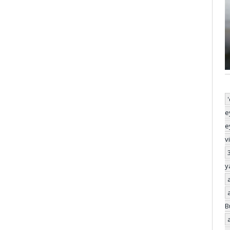
e
e
v
y
B