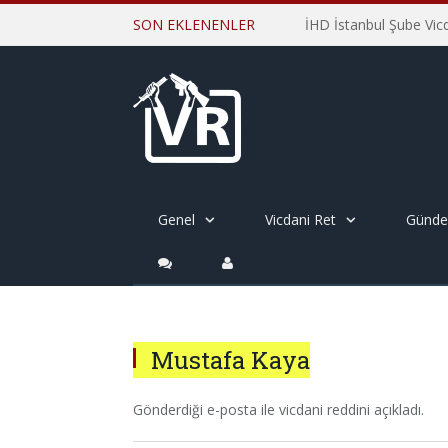
SON EKLENENLER
Genel
Vicdani Ret
Günd
Mustafa Kaya
Gönderdiği e-posta ile vicdani reddini açıkladı.