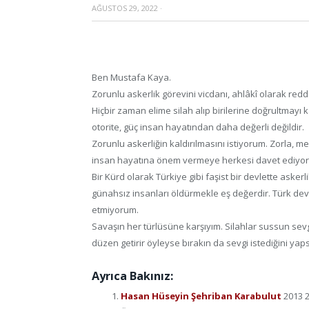
AĞUSTOS 29, 2022
·
Ben Mustafa Kaya.
Zorunlu askerlik görevini vicdanı, ahlâkî olarak red
Hiçbir zaman elime silah alıp birilerine doğrultmayı
otorite, güç insan hayatından daha değerli değildir.
Zorunlu askerliğin kaldırılmasını istiyorum. Zorla, 
insan hayatına önem vermeye herkesi davet ediyo
Bir Kürd olarak Türkiye gibi faşist bir devlette as
günahsız insanları öldürmekle eş değerdir. Türk devl
etmiyorum.
Savaşın her türlüsüne karşıyım. Silahlar sussun se
düzen getirir öyleyse bırakın da sevgi istediğini yaps
Ayrıca Bakınız:
Hasan Hüseyin Şehriban Karabulut
2013 