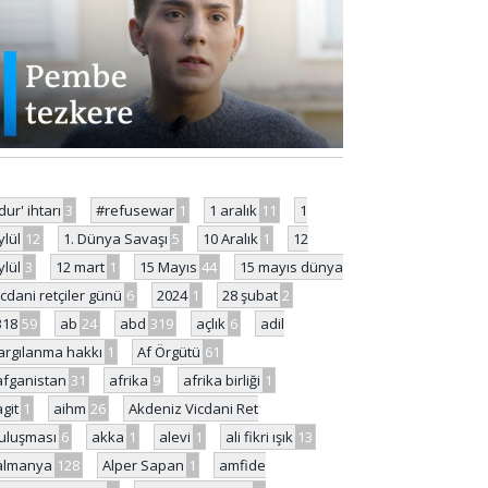
'dur' ihtarı
3
#refusewar
1
1 aralık
11
1
ylül
12
1. Dünya Savaşı
5
10 Aralık
1
12
ylül
3
12 mart
1
15 Mayıs
44
15 mayıs dünya
icdani retçiler günü
6
2024
1
28 şubat
2
318
59
ab
24
abd
319
açlık
6
adil
argılanma hakkı
1
Af Örgütü
61
afganistan
31
afrika
9
afrika birliği
1
agit
1
aihm
26
Akdeniz Vicdani Ret
uluşması
6
akka
1
alevi
1
ali fikri ışık
13
almanya
128
Alper Sapan
1
amfide