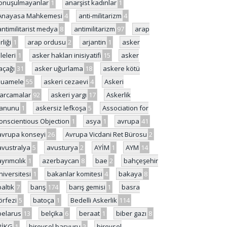
onuşulmayanlar
1
anarşist kadınlar
1
Anayasa Mahkemesi
4
anti-militarizm
4
antimilitarist medya
8
antimilitarizm
97
arap
rliği
1
arap ordusu
2
arjantin
1
asker
ileleri
1
asker hakları inisiyatifi
15
asker
açağı
31
asker uğurlama
18
askere kötü
uamele
55
askeri cezaevi
4
Askeri
arcamalar
92
askeri yargı
17
Askerlik
anunu
1
askersiz lefkoşa
5
Association for
onscientious Objection
1
asya
1
avrupa
41
avrupa konseyi
26
Avrupa Vicdani Ret Bürosu
2
avustralya
5
avusturya
2
AYİM
1
AYM
14
ayrımcılık
1
azerbaycan
8
bae
2
bahçeşehir
niversitesi
1
bakanlar komitesi
4
bakaya
8
baltık
7
barış
174
barış gemisi
1
basra
örfezi
5
batoça
1
Bedelli Askerlik
114
belarus
13
belçika
6
beraat
1
biber gazı
8
BİKG
1
bireysel başvuru
2
bireysel