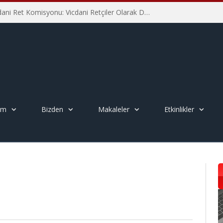
İHD İstanbul Şube Vicdani Ret Komisyonu: Vicdani Retçiler Olarak Destek İçin Buradayız!
em
Bizden
Makaleler
Etkinlikler