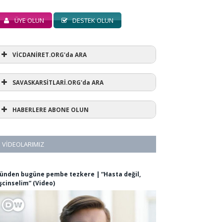
ÜYE OLUN
DESTEK OLUN
VİCDANİRET.ORG'da ARA
SAVASKARSİTLARİ.ORG'da ARA
HABERLERE ABONE OLUN
VIDEOLARIMIZ
ünden bugüne pembe tezkere | “Hasta değil,
şcinselim” (Video)