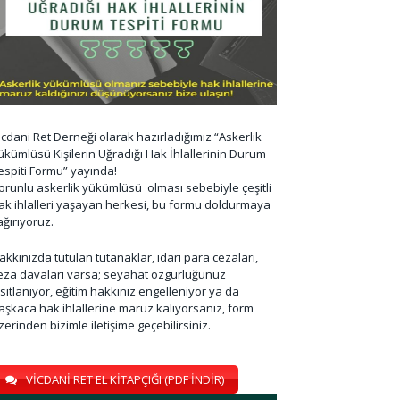
icdani Ret Derneği olarak hazırladığımız “Askerlik
ükümlüsü Kişilerin Uğradığı Hak İhlallerinin Durum
espiti Formu” yayında!
orunlu askerlik yükümlüsü olması sebebiyle çeşitli
ak ihlalleri yaşayan herkesi, bu formu doldurmaya
ağırıyoruz.
akkınızda tutulan tutanaklar, idari para cezaları,
eza davaları varsa; seyahat özgürlüğünüz
ısıtlanıyor, eğitim hakkınız engelleniyor ya da
aşkaca hak ihlallerine maruz kalıyorsanız, form
zerinden bizimle iletişime geçebilirsiniz.
VİCDANİ RET EL KİTAPÇIĞI (PDF İNDİR)