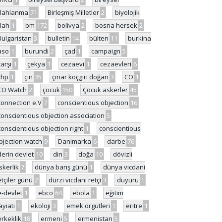
ilahlanma
71
Birleşmiş Milletler
2
biyolojik
ilah
1
bm
172
bolivya
2
bosna hersek
2
Bulgaristan
3
bulletin
14
bülten
11
burkina
aso
1
burundi
2
çad
1
campaign
5
çarşı
1
çekya
1
cezaevi
1
cezaevleri
6
chp
1
çin
35
çınar koçgiri doğan
3
CO
1
CO Watch
2
çocuk
150
Çocuk askerler
45
connection e.V
7
conscientious objection
16
conscientious objection association
5
conscientious objection right
1
conscientious
bjection watch
9
Danimarka
6
darbe
76
derin devlet
10
din
3
doğa
10
dövizli
skerlik
7
dünya barış günü
1
dünya vicdani
etçiler günü
2
dürzi vicdani retçi
3
duyuru
1
e-devlet
1
ebco
64
ebola
1
eğitim
ayiatı
1
ekoloji
3
emek örgütleri
1
eritre
1
erkeklik
18
ermeni
5
ermenistan
5