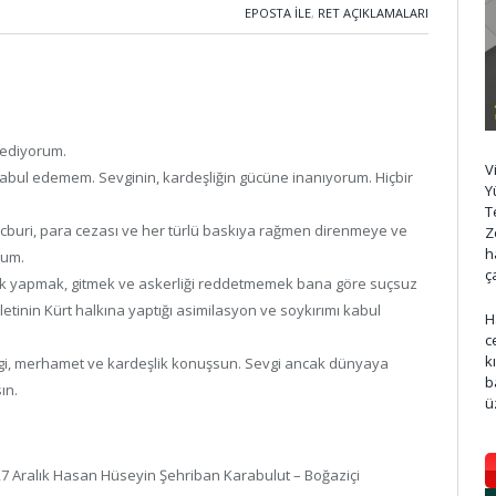
EPOSTA ILE
,
RET AÇIKLAMALARI
dediyorum.
V
 kabul edemem. Sevginin, kardeşliğin gücüne inanıyorum. Hiçbir
Y
T
mecburi, para cezası ve her türlü baskıya rağmen direnmeye ve
Z
h
rum.
ç
kerlik yapmak, gitmek ve askerliği reddetmemek bana göre suçsuz
etinin Kürt halkına yaptığı asimilasyon ve soykırımı kabul
H
c
k
vgi, merhamet ve kardeşlik konuşsun. Sevgi ancak dünyaya
b
ın.
ü
27 Aralık Hasan Hüseyin Şehriban Karabulut – Boğaziçi