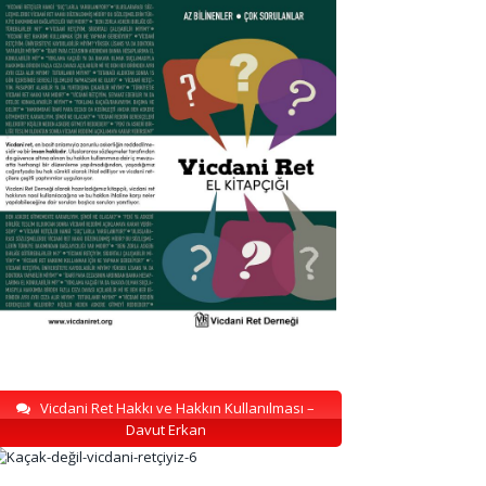
Vicdani Ret Hakkı ve Hakkın Kullanılması –
Davut Erkan