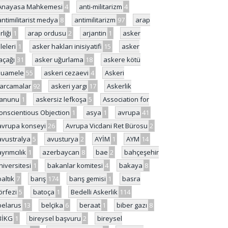
Anayasa Mahkemesi
4
anti-militarizm
4
antimilitarist medya
8
antimilitarizm
97
arap
rliği
1
arap ordusu
2
arjantin
1
asker
ileleri
1
asker hakları inisiyatifi
15
asker
açağı
31
asker uğurlama
18
askere kötü
uamele
55
askeri cezaevi
4
Askeri
arcamalar
92
askeri yargı
17
Askerlik
anunu
1
askersiz lefkoşa
5
Association for
onscientious Objection
1
asya
1
avrupa
41
avrupa konseyi
26
Avrupa Vicdani Ret Bürosu
2
avustralya
5
avusturya
2
AYİM
1
AYM
14
ayrımcılık
1
azerbaycan
8
bae
2
bahçeşehir
niversitesi
1
bakanlar komitesi
4
bakaya
8
baltık
7
barış
174
barış gemisi
1
basra
örfezi
5
batoça
1
Bedelli Askerlik
114
belarus
13
belçika
6
beraat
1
biber gazı
8
BİKG
1
bireysel başvuru
2
bireysel