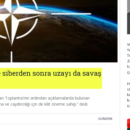
V
Y
T
Z
h
e siberden sonra uzayı da savaş
ç
H
c
k
arı Toplantısı’nın ardından açıklamalarda bulunan
b
ve caydırıcılığı için de kilit öneme sahip.” dedi.
ü
GÜNDEM