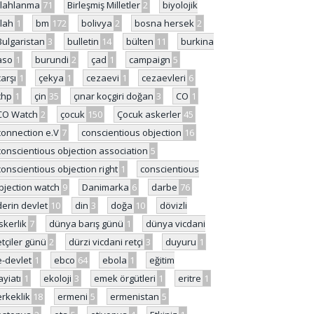
ilahlanma
71
Birleşmiş Milletler
2
biyolojik
ilah
1
bm
172
bolivya
2
bosna hersek
2
Bulgaristan
3
bulletin
14
bülten
11
burkina
aso
1
burundi
2
çad
1
campaign
5
çarşı
1
çekya
1
cezaevi
1
cezaevleri
6
chp
1
çin
35
çınar koçgiri doğan
3
CO
1
CO Watch
2
çocuk
150
Çocuk askerler
45
connection e.V
7
conscientious objection
16
conscientious objection association
5
conscientious objection right
1
conscientious
bjection watch
9
Danimarka
6
darbe
76
derin devlet
10
din
3
doğa
10
dövizli
skerlik
7
dünya barış günü
1
dünya vicdani
etçiler günü
2
dürzi vicdani retçi
3
duyuru
1
e-devlet
1
ebco
64
ebola
1
eğitim
ayiatı
1
ekoloji
3
emek örgütleri
1
eritre
1
erkeklik
18
ermeni
5
ermenistan
5