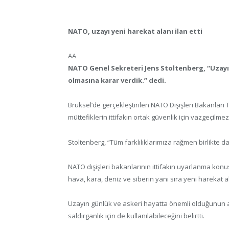
NATO, uzayı yeni harekat alanı ilan etti
AA
NATO Genel Sekreteri Jens Stoltenberg, “Uzayın,
olmasına karar verdik.” dedi.
Brüksel’de gerçekleştirilen NATO Dışişleri Bakanları
müttefiklerin ittifakın ortak güvenlik için vazgeçilme
Stoltenberg, “Tüm farklılıklarımıza rağmen birlikte da
NATO dışişleri bakanlarının ittifakın uyarlanma konu
hava, kara, deniz ve siberin yanı sıra yeni harekat a
Uzayın günlük ve askeri hayatta önemli olduğunun al
saldırganlık için de kullanılabileceğini belirtti.