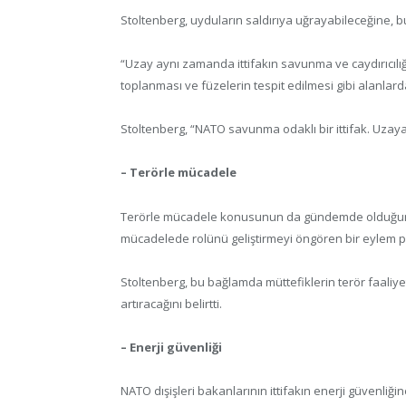
Stoltenberg, uyduların saldırıya uğrayabileceğine, bun
“Uzay aynı zamanda ittifakın savunma ve caydırıcılığı
toplanması ve füzelerin tespit edilmesi gibi alanlard
Stoltenberg, “NATO savunma odaklı bir ittifak. Uzaya
– Terörle mücadele
Terörle mücadele konusunun da gündemde olduğunu 
mücadelede rolünü geliştirmeyi öngören bir eylem pla
Stoltenberg, bu bağlamda müttefiklerin terör faaliyetl
artıracağını belirtti.
– Enerji güvenliği
NATO dışişleri bakanlarının ittifakın enerji güvenliği