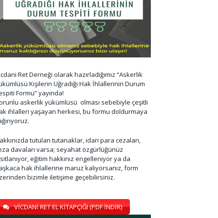
icdani Ret Derneği olarak hazırladığımız “Askerlik
ükümlüsü Kişilerin Uğradığı Hak İhlallerinin Durum
espiti Formu” yayında!
orunlu askerlik yükümlüsü olması sebebiyle çeşitli
ak ihlalleri yaşayan herkesi, bu formu doldurmaya
ağırıyoruz.
akkınızda tutulan tutanaklar, idari para cezaları,
eza davaları varsa; seyahat özgürlüğünüz
ısıtlanıyor, eğitim hakkınız engelleniyor ya da
aşkaca hak ihlallerine maruz kalıyorsanız, form
zerinden bizimle iletişime geçebilirsiniz.
VİCDANİ RET EL KİTAPÇIĞI (PDF İNDİR)