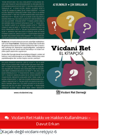
Vicdani Ret Hakkı ve Hakkın Kullanılması –
Davut Erkan