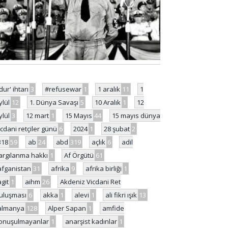
'dur' ihtarı
3
#refusewar
1
1 aralık
11
1
ylül
12
1. Dünya Savaşı
5
10 Aralık
1
12
ylül
3
12 mart
1
15 Mayıs
44
15 mayıs dünya
icdani retçiler günü
6
2024
1
28 şubat
2
318
59
ab
24
abd
319
açlık
6
adil
argılanma hakkı
1
Af Örgütü
61
afganistan
31
afrika
9
afrika birliği
1
agit
1
aihm
26
Akdeniz Vicdani Ret
uluşması
6
akka
1
alevi
1
ali fikri ışık
13
almanya
128
Alper Sapan
1
amfide
onuşulmayanlar
1
anarşist kadınlar
1