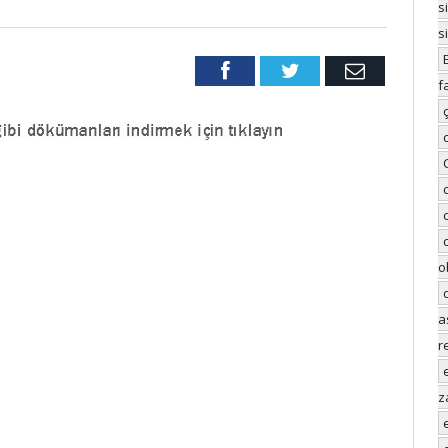
s
s
Facebook
Twitter
Email
f
o
a
r
z