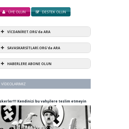
ÜYE OLUN
DESTEK OLUN
VİCDANİRET.ORG'da ARA
SAVASKARSİTLARİ.ORG'da ARA
HABERLERE ABONE OLUN
VIDEOLARIMIZ
skerler!!! Kendinizi bu vahşilere teslim etmeyin