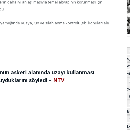
erin daha iyi anlaşılmasıyla temel altyapının korunması için
du.
m yemeğinde Rusya, Çin ve silahlanma kontrolü gibi konuları ele
e
e
nun askeri alanında uzayı kullanması
v
uyduklarını söyledi –
NTV
y
B
k