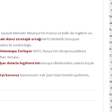
bi
a
k
 siyaset bilimciler Almanya'nın Fransa ve belki de İngiltere ve...
m
i ikinci stratejik ortağı
NATO Müttefik Dönüşüm
H
itesi ile sürdürdüğü...
K
lahlanmaya Zorluyor
NATO, Rusya'nın Ukrayna politikası
C
tarı. Avrupa...
yar dolarla İngiltere’nin
Avrupa ülkelerinden sadece küçük
e’yi koruruz
Rasmussen, Irak Şam İslam Devleti üyelerinin,
ü
k