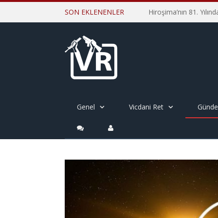
SON EKLENENLER
Genel
Vicdani Ret
Günd