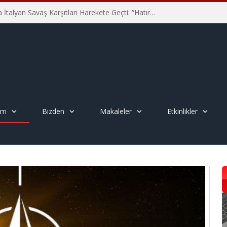
Hiroşima’nın 81. Yılında İtalyan Savaş Karşıtları Harekete Geçti: “Hatırlamak yeterli değil”
em
Bizden
Makaleler
Etkinlikler