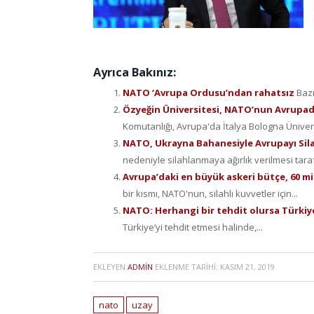
Ayrıca Bakınız:
NATO ‘Avrupa Ordusu’ndan rahatsız
Bazı
Özyeğin Üniversitesi, NATO’nun Avrupadak
Komutanlığı, Avrupa'da İtalya Bologna Ünivers
NATO, Ukrayna Bahanesiyle Avrupayı Si
nedeniyle silahlanmaya ağırlık verilmesi taraf
Avrupa’daki en büyük askeri bütçe, 60 mil
bir kısmı, NATO'nun, silahlı kuvvetler için...
NATO: Herhangi bir tehdit olursa Türkiy
Türkiye’yi tehdit etmesi halinde,...
EKLEYEN
ADMIN
EKLENME TARIHI:
KASIM 21, 2019
nato
uzay