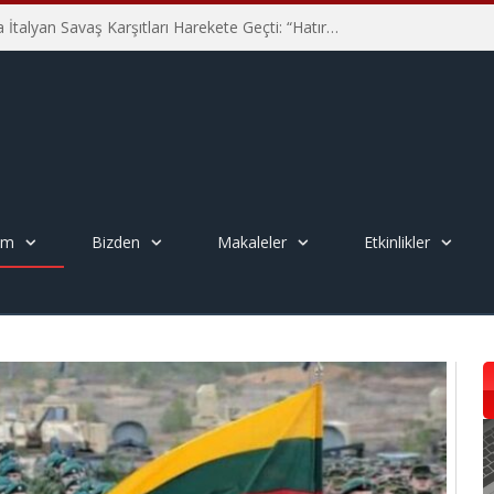
Hiroşima’nın 81. Yılında İtalyan Savaş Karşıtları Harekete Geçti: “Hatırlamak yeterli değil”
em
Bizden
Makaleler
Etkinlikler