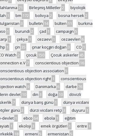
ilahlanma
71
Birleşmiş Milletler
2
biyolojik
ilah
1
bm
172
bolivya
2
bosna hersek
2
Bulgaristan
3
bulletin
14
bülten
11
burkina
aso
1
burundi
2
çad
1
campaign
5
çarşı
1
çekya
1
cezaevi
1
cezaevleri
6
chp
1
çin
35
çınar koçgiri doğan
3
CO
1
CO Watch
2
çocuk
150
Çocuk askerler
45
connection e.V
7
conscientious objection
16
conscientious objection association
5
conscientious objection right
1
conscientious
bjection watch
9
Danimarka
6
darbe
76
derin devlet
10
din
3
doğa
10
dövizli
skerlik
7
dünya barış günü
1
dünya vicdani
etçiler günü
2
dürzi vicdani retçi
3
duyuru
1
e-devlet
1
ebco
64
ebola
1
eğitim
ayiatı
1
ekoloji
3
emek örgütleri
1
eritre
1
erkeklik
18
ermeni
5
ermenistan
5