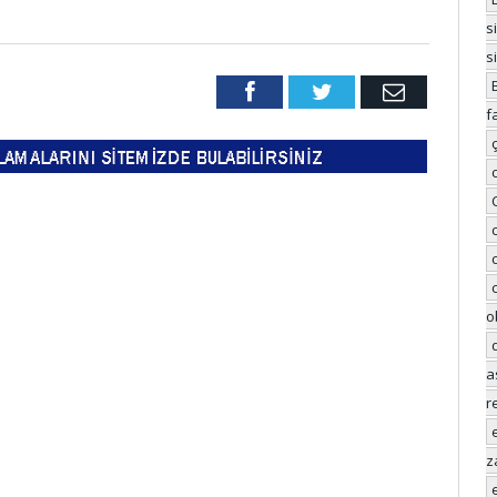
s
s
Facebook
Twitter
Email
f
o
a
r
z