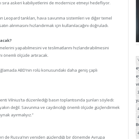
 sıra askeri kabiliyetlerini de modernize etmeyi hedefliyor.
n Leopard tankları, hava savunma sistemleri ve diğer temel
atın alınmasını hızlandırmak için kullanılacağını doğruladı.
yacak?
demelerini yapabilmesini ve teslimatlarını hızlandırabilmesini
ni önemli ölçüde artıracak.
e
sağlamada ABD’nin rolü konusundaki daha geniş çaplı
e
v
i Vilnius’ta düzenlediği basın toplantısında şunları söyledi:
y
k yakın değil. Savunma ve caydırıcılığı önemli ölçüde güçlendirmek
aynak ayırmalıyız.”
B
leri de Rusya’nın yeniden güçlendiği bir dönemde Avrupa