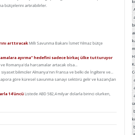
k
 bütçelerini artırabilirler.
bi
a
k
rını arttıracak
Milli Savunma Bakanı İsmet Yılmaz bütçe
m
H
camalara ayırma” hedefini sadece birkaç ülke tutturuyor
K
ç ve Romanya'da harcamalar artacak olsa...
C
 siyaset bilimciler Almanya'nın Fransa ve belki de İngiltere ve...
apora göre küresel savunma sanayi sektörü gelir ve kazançları
larla 14’üncü
Listede ABD 582,4 milyar dolarla birinci olurken,
ü
k