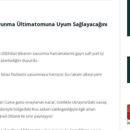
Savunma Ültimatomuna Uyum Sağlayacağını
2026’dan itibaren savunma harcamalarını gayri safi yurt içi
ı planladığını duyurdu.
biraz fazlasını savunmaya harcıyor; bu rakam ülkeyi yeni
n Cuma günü onaylanan karar, özellikle Ukrayna’daki savaş
niyle bölgedeki Rus askeri saldırganlığıyla ilgili artan
rad Oblastı ile sınır paylaşıyor.