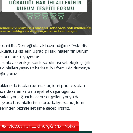
icdani Ret Derneği olarak hazırladığımız “Askerlik
ükümlüsü Kişilerin Uğradığı Hak İhlallerinin Durum
espiti Formu” yayında!
orunlu askerlik yükümlüsü olması sebebiyle çeşitli
ak ihlalleri yaşayan herkesi, bu formu doldurmaya
ağırıyoruz.
akkınızda tutulan tutanaklar, idari para cezaları,
eza davaları varsa; seyahat özgürlüğünüz
ısıtlanıyor, eğitim hakkınız engelleniyor ya da
aşkaca hak ihlallerine maruz kalıyorsanız, form
zerinden bizimle iletişime geçebilirsiniz.
VİCDANİ RET EL KİTAPÇIĞI (PDF İNDİR)