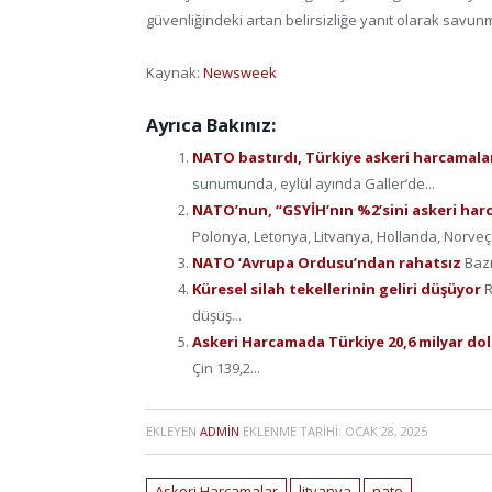
güvenliğindeki artan belirsizliğe yanıt olarak savunma
Kaynak:
Newsweek
Ayrıca Bakınız:
NATO bastırdı, Türkiye askeri harcamala
sunumunda, eylül ayında Galler’de...
NATO’nun, “GSYİH’nın %2’sini askeri har
Polonya, Letonya, Litvanya, Hollanda, Norve
NATO ‘Avrupa Ordusu’ndan rahatsız
Bazı
Küresel silah tekellerinin geliri düşüyor
R
düşüş...
Askeri Harcamada Türkiye 20,6 milyar do
Çin 139,2...
EKLEYEN
ADMIN
EKLENME TARIHI:
OCAK 28, 2025
Askeri Harcamalar
litvanya
nato