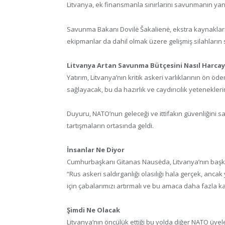
Litvanya, ek finansmanla sınırlarını savunmanın yanı
Savunma Bakanı Dovilė Šakalienė, ekstra kaynakları
ekipmanlar da dahil olmak üzere gelişmiş silahların s
Litvanya Artan Savunma Bütçesini Nasıl Harca
Yatırım, Litvanya’nın kritik askeri varlıklarının ön ö
sağlayacak, bu da hazırlık ve caydırıcılık yetenekleri
Duyuru, NATO’nun geleceği ve ittifakın güvenliğini 
tartışmaların ortasında geldi.
İnsanlar Ne Diyor
Cumhurbaşkanı Gitanas Nausėda, Litvanya’nın başkent
“Rus askeri saldırganlığı olasılığı hala gerçek, anca
için çabalarımızı artırmalı ve bu amaca daha fazla k
Şimdi Ne Olacak
Litvanya’nın öncülük ettiği bu yolda diğer NATO üye