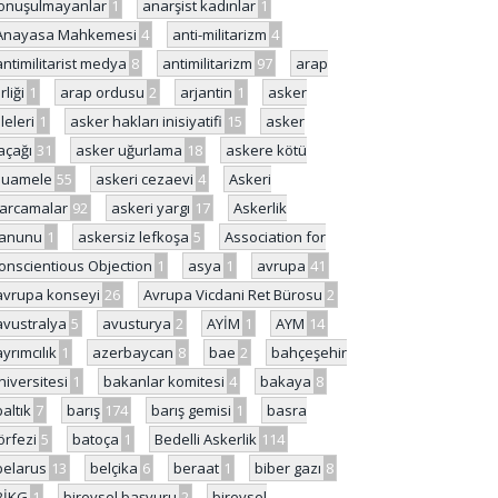
onuşulmayanlar
1
anarşist kadınlar
1
Anayasa Mahkemesi
4
anti-militarizm
4
antimilitarist medya
8
antimilitarizm
97
arap
rliği
1
arap ordusu
2
arjantin
1
asker
ileleri
1
asker hakları inisiyatifi
15
asker
açağı
31
asker uğurlama
18
askere kötü
uamele
55
askeri cezaevi
4
Askeri
arcamalar
92
askeri yargı
17
Askerlik
anunu
1
askersiz lefkoşa
5
Association for
onscientious Objection
1
asya
1
avrupa
41
avrupa konseyi
26
Avrupa Vicdani Ret Bürosu
2
avustralya
5
avusturya
2
AYİM
1
AYM
14
ayrımcılık
1
azerbaycan
8
bae
2
bahçeşehir
niversitesi
1
bakanlar komitesi
4
bakaya
8
baltık
7
barış
174
barış gemisi
1
basra
örfezi
5
batoça
1
Bedelli Askerlik
114
belarus
13
belçika
6
beraat
1
biber gazı
8
BİKG
1
bireysel başvuru
2
bireysel