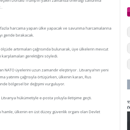
 seçilen Donald Trump’ın yakın zamanda önerdiği savunma
 .
en fazla harcama yapan ülke yapacak ve savunma harcamalarına
yı geride bırakacak.
ölçüde artırmaları çağrısında bulunarak, üye ülkelerin mevcut
 karşılamaları gerektiğini söyledi.
 NATO üyelerini uzun zamandır eleştiriyor . Litvanya’nın yeni
yatırımı çağrısıyla örtüşürken, ülkenin kararı, Rus
ünde bölgesel bir değişimi vurguluyor.
tvanya hükümetiyle e-posta yoluyla iletişime geçti.
1
(
 bu hamle, ülkenin en üst düzey güvenlik organı olan Devlet