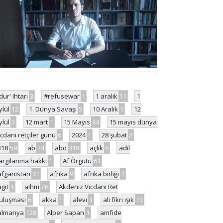
'dur' ihtarı
3
#refusewar
1
1 aralık
11
1
ylül
12
1. Dünya Savaşı
5
10 Aralık
1
12
ylül
3
12 mart
1
15 Mayıs
44
15 mayıs dünya
icdani retçiler günü
6
2024
1
28 şubat
2
318
59
ab
24
abd
319
açlık
6
adil
argılanma hakkı
1
Af Örgütü
61
afganistan
31
afrika
9
afrika birliği
1
agit
1
aihm
26
Akdeniz Vicdani Ret
uluşması
6
akka
1
alevi
1
ali fikri ışık
13
almanya
128
Alper Sapan
1
amfide