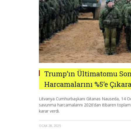
Trump’ın Ültimatomu Sonu
Harcamalarını %5’e Çıkar
Litvanya Cumhurbaşkanı Gitanas Nauseda, 14 Ocak
savunma harcamalarını 2026’dan itibaren toplam u
karar verdi.
OCAK 28, 2025
·