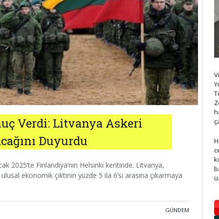
V
Y
T
Z
h
ç Verdi: Litvanya Askeri
ç
acağını Duyurdu
H
c
k
 2025’te Finlandiya’nın Helsinki kentinde. Litvanya,
b
lusal ekonomik çıktının yüzde 5 ila 6’sı arasına çıkarmaya
ü
GÜNDEM