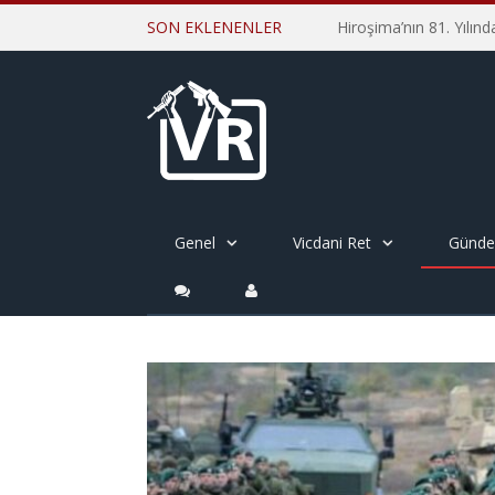
SON EKLENENLER
Genel
Vicdani Ret
Günd