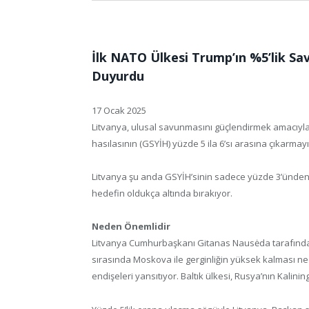
İlk NATO Ülkesi Trump’ın %5’lik 
Duyurdu
17 Ocak 2025
Litvanya, ulusal savunmasını güçlendirmek amacıyla 
hasılasının (GSYİH) yüzde 5 ila 6’sı arasına çıkarmay
Litvanya şu anda GSYİH’sinin sadece yüzde 3’ünden 
hedefin oldukça altında bırakıyor.
Neden Önemlidir
Litvanya Cumhurbaşkanı Gitanas Nausėda tarafında
sırasında Moskova ile gerginliğin yüksek kalması nede
endişeleri yansıtıyor. Baltık ülkesi, Rusya’nın Kalining