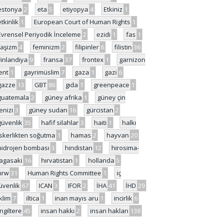
estonya
2
eta
5
etiyopya
4
Etkiniz
1
etkinlik
1
European Court of Human Rights
1
Evrensel Periyodik İnceleme
2
ezidi
1
fas
1
faşizm
4
feminizm
2
filipinler
6
filistin
36
Finlandiya
9
fransa
37
frontex
1
garnizon
ent
1
gayrimüslim
7
gaza
1
gazi
6
gazze
13
GBT
86
gıda
1
greenpeace
1
guatemala
2
güney afrika
1
güney çin
enizi
3
güney sudan
16
gürcistan
2
güvenlik
35
hafif silahlar
3
haiti
1
halkı
skerlikten soğutma
1
hamas
2
hayvan
20
hidrojen bombası
3
hindistan
12
hirosima-
agasaki
16
hırvatistan
1
hollanda
5
hrw
31
Human Rights Committee
1
iç
üvenlik
67
ICAN
3
IFOR
2
İHA
41
İHD
29
iklim
7
iltica
1
inan mayıs aru
1
incirlik
6
İngiltere
45
insan hakkı
2
insan hakları
138