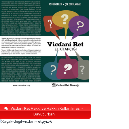
Vicdani Ret Hakkı ve Hakkın Kullanılması –
Davut Erkan