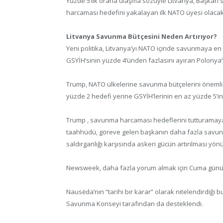
Yüzde 5’lik orana ulaşma sözüyle Litvanya, Başkan
harcaması hedefini yakalayan ilk NATO üyesi olacak
Litvanya Savunma Bütçesini Neden Artırıyor?
Yeni politika, Litvanya’yı NATO içinde savunmaya 
GSYİH’sinin yüzde 4’ünden fazlasını ayıran Polonya’
Trump, NATO ülkelerine savunma bütçelerini önemli 
yüzde 2 hedefi yerine GSYİH’lerinin en az yüzde 5’ini
Trump , savunma harcaması hedeflerini tutturamayan
taahhüdü, göreve gelen başkanın daha fazla savunma 
saldırganlığı karşısında askeri gücün artırılması yön
Newsweek, daha fazla yorum almak için Cuma günü Li
Nausėda’nın “tarihi bir karar” olarak nitelendirdiği
Savunma Konseyi tarafından da desteklendi.