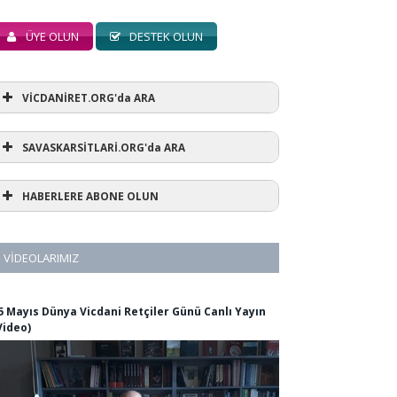
ÜYE OLUN
DESTEK OLUN
VİCDANİRET.ORG'da ARA
SAVASKARSİTLARİ.ORG'da ARA
HABERLERE ABONE OLUN
VIDEOLARIMIZ
5 Mayıs Dünya Vicdani Retçiler Günü Canlı Yayın
Video)