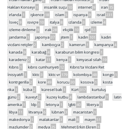
Hakları Konseyi
1
insanlık suçu
10
internet
9
iran
15
irlanda
1
işkence
18
islam
5
ispanya
9
israil
231
İsveç
9
isviçre
10
italya
8
izlanda
3
izleme
4
izleme-dinleme
9
ırak
28
ırkçılık
10
ışid
53
jandarma
1
japonya
37
jitem
1
kadın
101
kadın
vicdani retçiler
2
kamboçya
2
kamerun
1
kampanya
4
kanada
9
karabağ
4
karaburun bilim kongresi
1
karadeniz
2
katar
11
kenya
1
kimyasal silah
19
Kıbrıs
1
kıbrıs cumhuriyeti
12
Kıbrıs'ta Vicdani Ret
İnisiyatifi
1
kktc
3
kktc-vr
179
kolombiya
48
kongo
1
kontrgerilla
2
kore
49
korucu
30
kosova
1
kosta
rika
1
küba
2
küresel bak
1
Kürt
317
kurtuluş
günü
2
kuveyt
2
kuzey kutbu
4
lambdaistanbul
1
latin
amerika
1
ldp
1
letonya
1
lgbti
40
liberya
1
libya
11
litvanya
6
lübnan
3
macaristan
1
makedonya
1
malakanlar
3
mali
8
mayın
51
mazlumder
2
medya
25
Mehmet Erkin Ekren
1