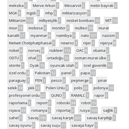
meksika
1
Merve Arkun
1
Mesarvot
2
metin bayrak
2
MGK
9
mgsb
2
mhp
1
militarizasyon
1
Militarizm
123
milliyetçilik
7
misket bombası
10
MİT
12
mısır
16
mobese
1
monitor
1
mülteci
76
murat
kanatlı
21
myanmar
8
namibya
1
nato
107
nazizm
1
Netiwit Chotiphatphaisal
1
newroz
1
nijer
1
nijerya
8
nobel
9
norveç
3
nükleer
113
OAC
9
obama
2
ODTÜ
1
ohal
43
ortadoğu
15
osman murat ülke
2
otorite
1
Oyak
10
oyuncak silah
4
özel güvenlik
11
özel ordu
4
Pakistan
12
panel
1
papa
12
paraguay
1
PEN
1
pesco
2
peşmerge
1
pınar
selek
18
pkk
12
Polen Ünlü
1
polis
43
polonya
10
profesyonel ordu
22
QUNO
2
RAMALC
1
rapor
5
raporlama
1
report
3
roboski
34
robot
15
rojava
39
romanya
3
röportaj
2
rusya
150
sağlık
1
sahel
1
Savaş
190
savaş karşıtı
420
savaş karşıtlığı
3
savaş oyunu
2
savaş suçu
77
savaşa hayır
1