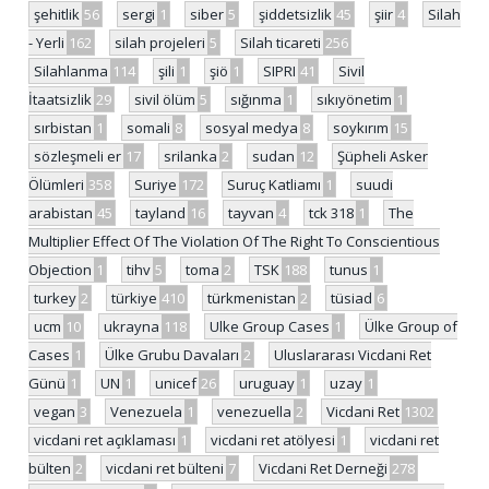
şehitlik
56
sergi
1
siber
5
şiddetsizlik
45
şiir
4
Silah
- Yerli
162
silah projeleri
5
Silah ticareti
256
Silahlanma
114
şili
1
şiö
1
SIPRI
41
Sivil
İtaatsizlik
29
sivil ölüm
5
sığınma
1
sıkıyönetim
1
sırbistan
1
somali
8
sosyal medya
8
soykırım
15
sözleşmeli er
17
srilanka
2
sudan
12
Şüpheli Asker
Ölümleri
358
Suriye
172
Suruç Katliamı
1
suudi
arabistan
45
tayland
16
tayvan
4
tck 318
1
The
Multiplier Effect Of The Violation Of The Right To Conscientious
Objection
1
tihv
5
toma
2
TSK
188
tunus
1
turkey
2
türkiye
410
türkmenistan
2
tüsiad
6
ucm
10
ukrayna
118
Ulke Group Cases
1
Ülke Group of
Cases
1
Ülke Grubu Davaları
2
Uluslararası Vicdani Ret
Günü
1
UN
1
unicef
26
uruguay
1
uzay
1
vegan
3
Venezuela
1
venezuella
2
Vicdani Ret
1302
vicdani ret açıklaması
1
vicdani ret atölyesi
1
vicdani ret
bülten
2
vicdani ret bülteni
7
Vicdani Ret Derneği
278