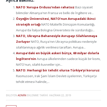
Ayrıca Bakınız:
NATO ‘Avrupa Ordusu’ndan rahatsız
Bazı siyaset
bilimciler Almanya'nın Fransa ve belki de İngiltere ve...
Özyeğin Üniversitesi, NATO’nun Avrupadaki ikinci
stratejik ortağı
NATO Müttefik Dönüşüm Komutanlığı,
Avrupa'da İtalya Bologna Üniversitesi ile sürdürdüğü...
NATO, Ukrayna Bahanesiyle Avrupayı Silahlanmaya
Zorluyor
NATO, Rusya'nın Ukrayna politikası nedeniyle
silahlanmaya ağırlık verilmesi taraftarı. Avrupa...
Avrupa’daki en büyük askeri bütçe, 60 milyar dolarla
İngiltere’nin
Avrupa ülkelerinden sadece küçük bir kısmı,
NATO'nun, silahlı kuvvetler için...
NATO: Herhangi bir tehdit olursa Türkiye’yi koruruz
Rasmussen, Irak Şam İslam Devleti üyelerinin, Türkiye’yi
tehdit etmesi halinde,...
EKLEYEN
ADMIN
EKLENME TARIHI:
HAZIRAN 22, 2019