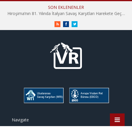
SON EKLENENLER
Hiroşima’nın 81. Yılında İtalyan Savaş Karşıtları Harekete Geçti: “Hatırlamak yeterli değil”
RSS
Facebook
Twitter
Navigate