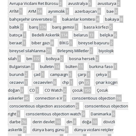
Avrupa Vicdani Ret Bürosu
2
avustralya
5
avusturya
2
AYİM
1
AYM
14
ayrımcılık
1
azerbaycan
8
bae
2
bahçeşehir üniversitesi
1
bakanlar komitesi
4
bakaya
8
baltık
7
barış
174
barış gemisi
1
basra körfezi
5
batoça
1
Bedelli Askerlik
114
belarus
13
belçika
6
beraat
1
biber gazı
8
BİKG
1
bireysel başvuru
2
bireysel silahlanma
71
Birleşmiş Milletler
2
biyolojik
silah
1
bm
172
bolivya
2
bosna hersek
2
Bulgaristan
3
bulletin
14
bülten
11
burkina faso
1
burundi
2
çad
1
campaign
5
çarşı
1
çekya
1
cezaevi
1
cezaevleri
6
chp
1
çin
35
çınar koçgiri
doğan
3
CO
1
CO Watch
2
çocuk
150
Çocuk
askerler
45
connection e.V
7
conscientious objection
16
conscientious objection association
5
conscientious objection
right
1
conscientious objection watch
9
Danimarka
6
darbe
76
derin devlet
10
din
3
doğa
10
dövizli
askerlik
7
dünya barış günü
1
dünya vicdani retçiler