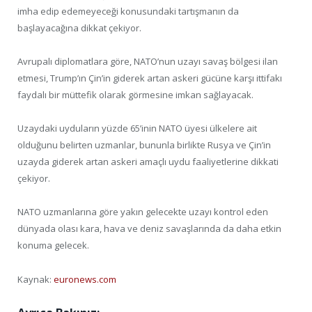
imha edip edemeyeceği konusundaki tartışmanın da
başlayacağına dikkat çekiyor.
Avrupalı diplomatlara göre, NATO’nun uzayı savaş bölgesi ilan
etmesi, Trump’ın Çin’in giderek artan askeri gücüne karşı ittifakı
faydalı bir müttefik olarak görmesine imkan sağlayacak.
Uzaydaki uyduların yüzde 65’inin NATO üyesi ülkelere ait
olduğunu belirten uzmanlar, bununla birlikte Rusya ve Çin’in
uzayda giderek artan askeri amaçlı uydu faaliyetlerine dikkati
çekiyor.
NATO uzmanlarına göre yakın gelecekte uzayı kontrol eden
dünyada olası kara, hava ve deniz savaşlarında da daha etkin
konuma gelecek.
Kaynak:
euronews.com