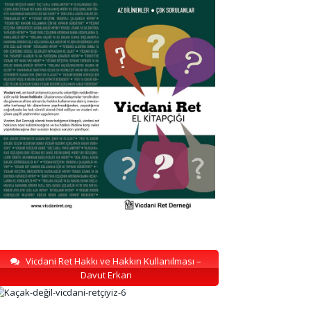
Vicdani Ret Hakkı ve Hakkın Kullanılması –
Davut Erkan