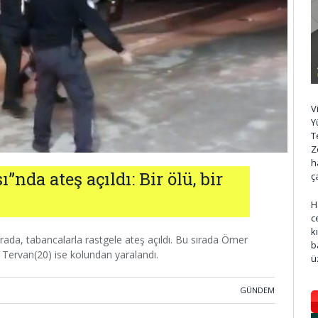
V
Y
T
Z
h
nda ateş açıldı: Bir ölü, bir
ç
H
c
k
rada, tabancalarla rastgele ateş açıldı. Bu sırada Ömer
b
 Tervan(20) ise kolundan yaralandı.
ü
GÜNDEM