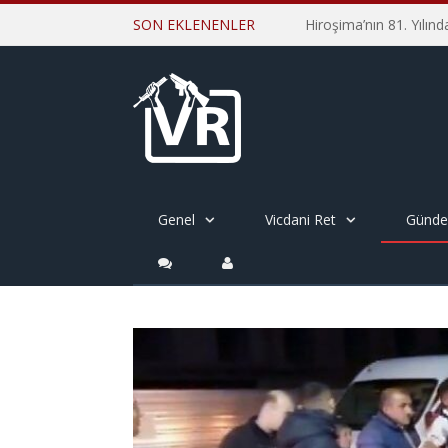
SON EKLENENLER
Genel
Vicdani Ret
Günd