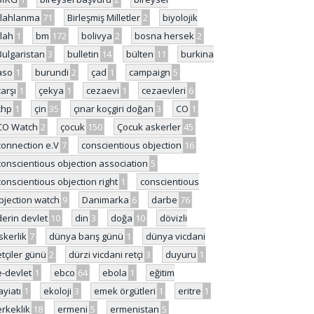
ilahlanma
71
Birleşmiş Milletler
2
biyolojik
ilah
1
bm
172
bolivya
2
bosna hersek
2
Bulgaristan
3
bulletin
14
bülten
11
burkina
aso
1
burundi
2
çad
1
campaign
5
çarşı
1
çekya
1
cezaevi
1
cezaevleri
6
chp
1
çin
35
çınar koçgiri doğan
3
CO
1
CO Watch
2
çocuk
150
Çocuk askerler
45
connection e.V
7
conscientious objection
16
conscientious objection association
5
conscientious objection right
1
conscientious
bjection watch
9
Danimarka
6
darbe
76
derin devlet
10
din
3
doğa
10
dövizli
skerlik
7
dünya barış günü
1
dünya vicdani
etçiler günü
2
dürzi vicdani retçi
3
duyuru
1
e-devlet
1
ebco
64
ebola
1
eğitim
ayiatı
1
ekoloji
3
emek örgütleri
1
eritre
1
erkeklik
18
ermeni
5
ermenistan
5