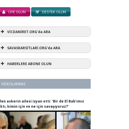
ÜYE OLUN
DESTEK OLUN
VİCDANİRET.ORG'da ARA
SAVASKARSİTLARİ.ORG'da ARA
HABERLERE ABONE OLUN
VIDEOLARIMIZ
len askerin ailesi isyan etti: ‘Bir de El Bab’ımız
ıktı, kimin için ve ne için savaşıyoruz?’