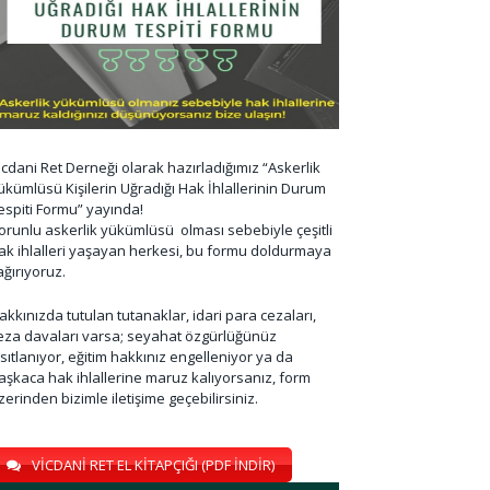
icdani Ret Derneği olarak hazırladığımız “Askerlik
ükümlüsü Kişilerin Uğradığı Hak İhlallerinin Durum
espiti Formu” yayında!
orunlu askerlik yükümlüsü olması sebebiyle çeşitli
ak ihlalleri yaşayan herkesi, bu formu doldurmaya
ağırıyoruz.
akkınızda tutulan tutanaklar, idari para cezaları,
eza davaları varsa; seyahat özgürlüğünüz
ısıtlanıyor, eğitim hakkınız engelleniyor ya da
aşkaca hak ihlallerine maruz kalıyorsanız, form
zerinden bizimle iletişime geçebilirsiniz.
VİCDANİ RET EL KİTAPÇIĞI (PDF İNDİR)