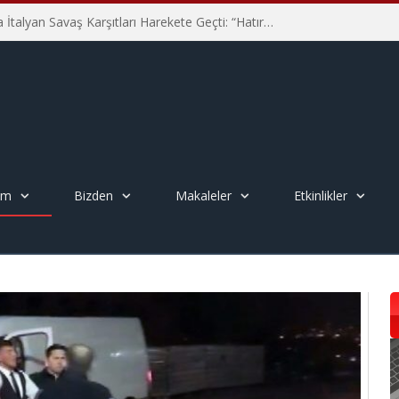
Hiroşima’nın 81. Yılında İtalyan Savaş Karşıtları Harekete Geçti: “Hatırlamak yeterli değil”
em
Bizden
Makaleler
Etkinlikler