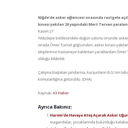
Niğde’de asker eğlencesi sırasında rastgele açı
kınası yakılan 20 yaşındaki Mert Tervan yaralandı.
Kasım 27
Yıldıztepe beldesindeki düğün salonu önünde asker eğ
sırada Ömer Tuncel göğsünden, asker kınası yakılan
ekiplerince hastaneye kaldırılan yaralılardan Ömer 
olduğu bildirildi.
Çalışma başlatan jandarma, kurşunların B.G.’nin taban
komutanlığına götürüldü. (DHA)
Kaynak:
A3 Haber
Ayrıca Bakınız:
Harem’de Havaya Ateş Açarak Asker Uğur
magandalar, çocuklarında bulunduğu kalabalığ