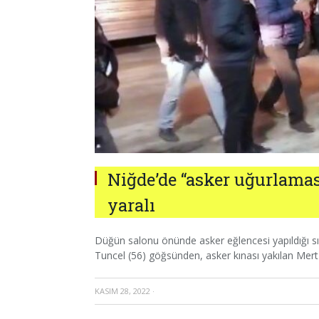
Niğde’de “asker uğurlaması”
yaralı
Düğün salonu önünde asker eğlencesi yapıldığı sı
Tuncel (56) göğsünden, asker kınası yakılan Mert
KASIM 28, 2022
·