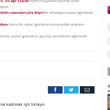
 2’si ağır 5 yaralı
Aydın'ın Kuşadası ilçesinde asker
ışma...
obilin camından yola düştü
Bir arkadaşını askere uğurlamak
Ediyor
Bursa'da, asker uğurlama konvoyundaki araçların
um'da, askere gidecek bir genç için düzenlenen eğlencede
Ö
Facebook
Twitter
Email
ç