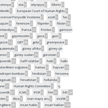
estonya
2
eta
5
etiyopya
4
Etkiniz
1
etkinlik
1
European Court of Human Rights
1
Evrensel Periyodik İnceleme
2
ezidi
1
fas
1
faşizm
4
feminizm
2
filipinler
6
filistin
36
Finlandiya
9
fransa
37
frontex
1
garnizon
ent
1
gayrimüslim
7
gaza
1
gazi
6
gazze
13
GBT
86
gıda
1
greenpeace
1
guatemala
2
güney afrika
1
güney çin
enizi
3
güney sudan
16
gürcistan
2
güvenlik
35
hafif silahlar
3
haiti
1
halkı
skerlikten soğutma
1
hamas
2
hayvan
20
hidrojen bombası
3
hindistan
12
hirosima-
agasaki
16
hırvatistan
1
hollanda
5
hrw
31
Human Rights Committee
1
iç
üvenlik
67
ICAN
3
IFOR
2
İHA
41
İHD
29
iklim
7
iltica
1
inan mayıs aru
1
incirlik
6
İngiltere
45
insan hakkı
2
insan hakları
138