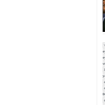
e
e
v
y
B