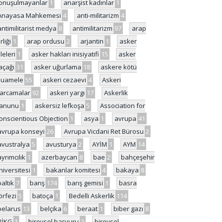
onuşulmayanlar
1
anarşist kadınlar
1
Anayasa Mahkemesi
4
anti-militarizm
4
antimilitarist medya
8
antimilitarizm
97
arap
rliği
1
arap ordusu
2
arjantin
1
asker
ileleri
1
asker hakları inisiyatifi
15
asker
açağı
31
asker uğurlama
18
askere kötü
uamele
55
askeri cezaevi
4
Askeri
arcamalar
92
askeri yargı
17
Askerlik
anunu
1
askersiz lefkoşa
5
Association for
onscientious Objection
1
asya
1
avrupa
41
avrupa konseyi
26
Avrupa Vicdani Ret Bürosu
2
avustralya
5
avusturya
2
AYİM
1
AYM
14
ayrımcılık
1
azerbaycan
8
bae
2
bahçeşehir
niversitesi
1
bakanlar komitesi
4
bakaya
8
baltık
7
barış
174
barış gemisi
1
basra
örfezi
5
batoça
1
Bedelli Askerlik
114
belarus
13
belçika
6
beraat
1
biber gazı
8
BİKG
1
bireysel başvuru
2
bireysel