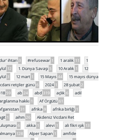
'dur' ihtarı
3
#refusewar
1
1 aralık
11
1
ylül
12
1. Dünya Savaşı
5
10 Aralık
1
12
ylül
3
12 mart
1
15 Mayıs
44
15 mayıs dünya
icdani retçiler günü
6
2024
1
28 şubat
2
318
59
ab
24
abd
319
açlık
6
adil
argılanma hakkı
1
Af Örgütü
61
afganistan
31
afrika
9
afrika birliği
1
agit
1
aihm
26
Akdeniz Vicdani Ret
uluşması
6
akka
1
alevi
1
ali fikri ışık
13
almanya
128
Alper Sapan
1
amfide