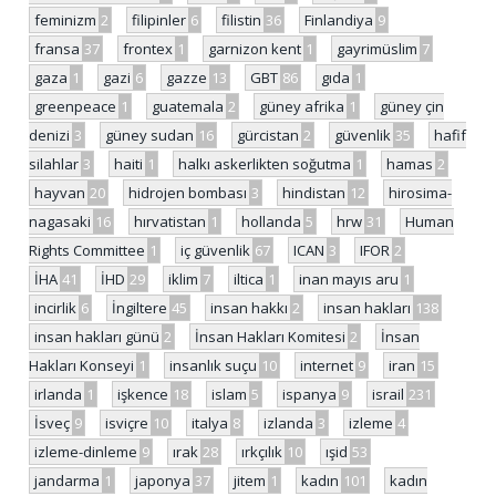
feminizm
2
filipinler
6
filistin
36
Finlandiya
9
fransa
37
frontex
1
garnizon kent
1
gayrimüslim
7
gaza
1
gazi
6
gazze
13
GBT
86
gıda
1
greenpeace
1
guatemala
2
güney afrika
1
güney çin
denizi
3
güney sudan
16
gürcistan
2
güvenlik
35
hafif
silahlar
3
haiti
1
halkı askerlikten soğutma
1
hamas
2
hayvan
20
hidrojen bombası
3
hindistan
12
hirosima-
nagasaki
16
hırvatistan
1
hollanda
5
hrw
31
Human
Rights Committee
1
iç güvenlik
67
ICAN
3
IFOR
2
İHA
41
İHD
29
iklim
7
iltica
1
inan mayıs aru
1
incirlik
6
İngiltere
45
insan hakkı
2
insan hakları
138
insan hakları günü
2
İnsan Hakları Komitesi
2
İnsan
Hakları Konseyi
1
insanlık suçu
10
internet
9
iran
15
irlanda
1
işkence
18
islam
5
ispanya
9
israil
231
İsveç
9
isviçre
10
italya
8
izlanda
3
izleme
4
izleme-dinleme
9
ırak
28
ırkçılık
10
ışid
53
jandarma
1
japonya
37
jitem
1
kadın
101
kadın