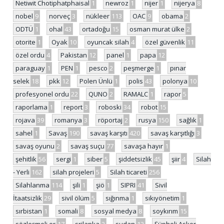
Netiwit Chotiphatphaisal
1
newroz
1
nijer
1
nijerya
8
nobel
9
norveç
3
nükleer
113
OAC
9
obama
2
ODTÜ
1
ohal
43
ortadoğu
15
osman murat ülke
2
otorite
1
Oyak
10
oyuncak silah
4
özel güvenlik
11
özel ordu
4
Pakistan
12
panel
1
papa
12
paraguay
1
PEN
1
pesco
2
peşmerge
1
pınar
selek
18
pkk
12
Polen Ünlü
1
polis
43
polonya
10
profesyonel ordu
22
QUNO
2
RAMALC
1
rapor
5
raporlama
1
report
3
roboski
34
robot
15
rojava
39
romanya
3
röportaj
2
rusya
150
sağlık
1
sahel
1
Savaş
190
savaş karşıtı
420
savaş karşıtlığı
3
savaş oyunu
2
savaş suçu
77
savaşa hayır
1
şehitlik
56
sergi
1
siber
5
şiddetsizlik
45
şiir
4
Silah
- Yerli
162
silah projeleri
5
Silah ticareti
256
Silahlanma
114
şili
1
şiö
1
SIPRI
41
Sivil
İtaatsizlik
29
sivil ölüm
5
sığınma
1
sıkıyönetim
1
sırbistan
1
somali
8
sosyal medya
8
soykırım
15
sözleşmeli er
17
srilanka
2
sudan
12
Şüpheli Asker