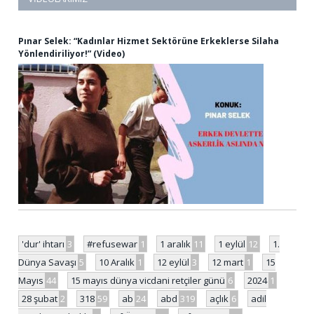
Pınar Selek: “Kadınlar Hizmet Sektörüne Erkeklerse Silaha
Yönlendiriliyor!” (Video)
'dur' ihtarı
3
#refusewar
1
1 aralık
11
1 eylül
12
1.
Dünya Savaşı
5
10 Aralık
1
12 eylül
3
12 mart
1
15
Mayıs
44
15 mayıs dünya vicdani retçiler günü
6
2024
1
28 şubat
2
318
59
ab
24
abd
319
açlık
6
adil