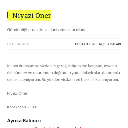
Niyazi Öner
Gönderdiği email ile vicdani reddini açıkladı
OCAK 28, 2014
·
EPOSTA ILE
,
RET AÇIKLAMALARI
İnsani duruşum ve vicdanim gereği militarizme karşıyım, insanın
ölümünden ve onurundan doğrudan yada dolaylı olarak sorumlu
olmak istemiyorum. Bu yüzden vicdani red hakkımı kullanıyorum.
Niyazi Öner
Karakoçan – 1981
Ayrıca Bakınız: