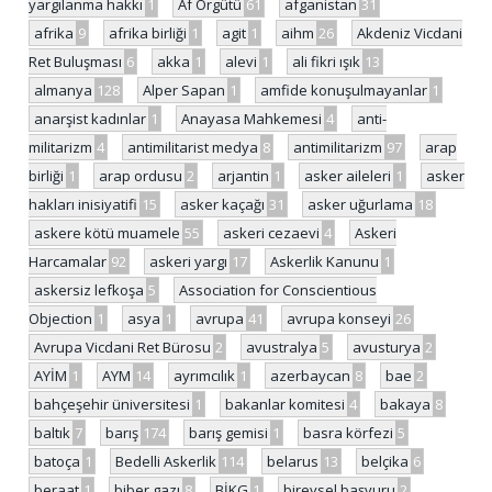
yargılanma hakkı
1
Af Örgütü
61
afganistan
31
afrika
9
afrika birliği
1
agit
1
aihm
26
Akdeniz Vicdani
Ret Buluşması
6
akka
1
alevi
1
ali fikri ışık
13
almanya
128
Alper Sapan
1
amfide konuşulmayanlar
1
anarşist kadınlar
1
Anayasa Mahkemesi
4
anti-
militarizm
4
antimilitarist medya
8
antimilitarizm
97
arap
birliği
1
arap ordusu
2
arjantin
1
asker aileleri
1
asker
hakları inisiyatifi
15
asker kaçağı
31
asker uğurlama
18
askere kötü muamele
55
askeri cezaevi
4
Askeri
Harcamalar
92
askeri yargı
17
Askerlik Kanunu
1
askersiz lefkoşa
5
Association for Conscientious
Objection
1
asya
1
avrupa
41
avrupa konseyi
26
Avrupa Vicdani Ret Bürosu
2
avustralya
5
avusturya
2
AYİM
1
AYM
14
ayrımcılık
1
azerbaycan
8
bae
2
bahçeşehir üniversitesi
1
bakanlar komitesi
4
bakaya
8
baltık
7
barış
174
barış gemisi
1
basra körfezi
5
batoça
1
Bedelli Askerlik
114
belarus
13
belçika
6
beraat
1
biber gazı
8
BİKG
1
bireysel başvuru
2