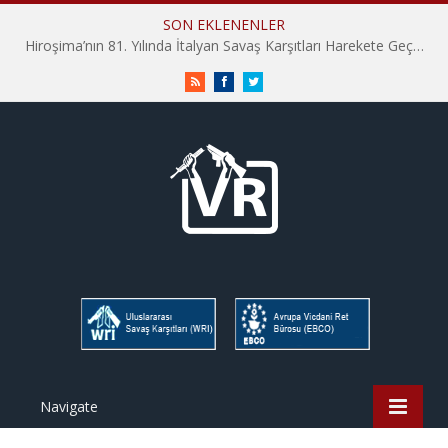
SON EKLENENLER
Hiroşima’nın 81. Yılında İtalyan Savaş Karşıtları Harekete Geçti: “Hatırlamak yeterli değil”
RSS
Facebook
Twitter
Navigate