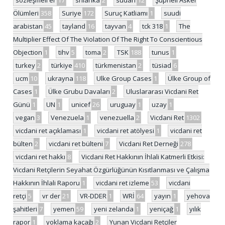
Ölümleri
358
Suriye
172
Suruç Katliamı
1
suudi
arabistan
45
tayland
16
tayvan
4
tck 318
1
The
Multiplier Effect Of The Violation Of The Right To Conscientious
Objection
1
tihv
5
toma
2
TSK
188
tunus
1
turkey
2
türkiye
410
türkmenistan
2
tüsiad
6
ucm
10
ukrayna
118
Ulke Group Cases
1
Ülke Group of
Cases
1
Ülke Grubu Davaları
2
Uluslararası Vicdani Ret
Günü
1
UN
1
unicef
26
uruguay
1
uzay
1
vegan
3
Venezuela
1
venezuella
2
Vicdani Ret
1302
vicdani ret açıklaması
1
vicdani ret atölyesi
1
vicdani ret
bülten
2
vicdani ret bülteni
7
Vicdani Ret Derneği
278
vicdani ret hakkı
8
Vicdani Ret Hakkının İhlali Katmerli Etkisi:
Vicdani Retçilerin Seyahat Özgürlüğünün Kısıtlanması ve Çalışma
Hakkının İhlali Raporu
1
vicdani ret izleme
53
vicdani
retçi
5
vr der
21
VR-DDER
1
WRİ
64
yayın
1
yehova
şahitleri
7
yemen
59
yeni zelanda
1
yeniçağ
1
yılık
rapor
1
yoklama kaçağı
2
Yunan Vicdani Retçiler