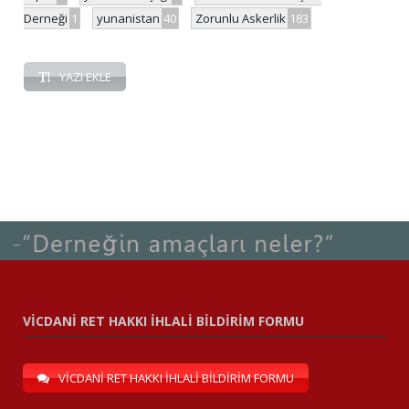
Derneği
1
yunanistan
40
Zorunlu Askerlik
183
YAZI EKLE
VİCDANİ RET HAKKI İHLALİ BİLDİRİM FORMU
VİCDANİ RET HAKKI İHLALİ BİLDİRİM FORMU