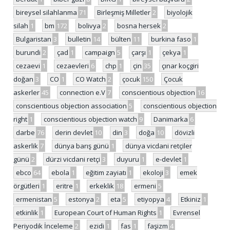
bireysel silahlanma
71
Birleşmiş Milletler
2
biyolojik
silah
1
bm
172
bolivya
2
bosna hersek
2
Bulgaristan
3
bulletin
14
bülten
11
burkina faso
1
burundi
2
çad
1
campaign
5
çarşı
1
çekya
1
cezaevi
1
cezaevleri
6
chp
1
çin
35
çınar koçgiri
doğan
3
CO
1
CO Watch
2
çocuk
150
Çocuk
askerler
45
connection e.V
7
conscientious objection
16
conscientious objection association
5
conscientious objection
right
1
conscientious objection watch
9
Danimarka
6
darbe
76
derin devlet
10
din
3
doğa
10
dövizli
askerlik
7
dünya barış günü
1
dünya vicdani retçiler
günü
2
dürzi vicdani retçi
3
duyuru
1
e-devlet
1
ebco
64
ebola
1
eğitim zayiatı
1
ekoloji
3
emek
örgütleri
1
eritre
1
erkeklik
18
ermeni
5
ermenistan
5
estonya
2
eta
5
etiyopya
4
Etkiniz
1
etkinlik
1
European Court of Human Rights
1
Evrensel
Periyodik İnceleme
2
ezidi
1
fas
1
faşizm
4