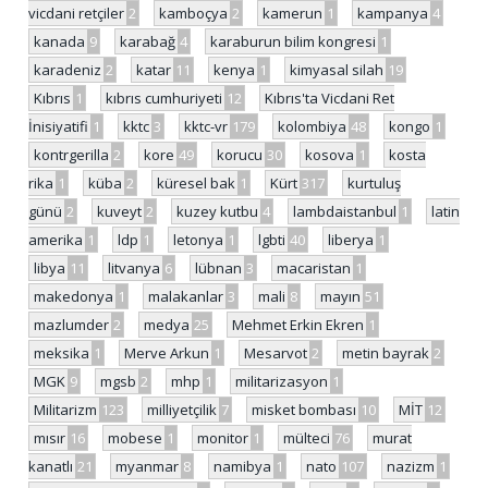
vicdani retçiler
2
kamboçya
2
kamerun
1
kampanya
4
kanada
9
karabağ
4
karaburun bilim kongresi
1
karadeniz
2
katar
11
kenya
1
kimyasal silah
19
Kıbrıs
1
kıbrıs cumhuriyeti
12
Kıbrıs'ta Vicdani Ret
İnisiyatifi
1
kktc
3
kktc-vr
179
kolombiya
48
kongo
1
kontrgerilla
2
kore
49
korucu
30
kosova
1
kosta
rika
1
küba
2
küresel bak
1
Kürt
317
kurtuluş
günü
2
kuveyt
2
kuzey kutbu
4
lambdaistanbul
1
latin
amerika
1
ldp
1
letonya
1
lgbti
40
liberya
1
libya
11
litvanya
6
lübnan
3
macaristan
1
makedonya
1
malakanlar
3
mali
8
mayın
51
mazlumder
2
medya
25
Mehmet Erkin Ekren
1
meksika
1
Merve Arkun
1
Mesarvot
2
metin bayrak
2
MGK
9
mgsb
2
mhp
1
militarizasyon
1
Militarizm
123
milliyetçilik
7
misket bombası
10
MİT
12
mısır
16
mobese
1
monitor
1
mülteci
76
murat
kanatlı
21
myanmar
8
namibya
1
nato
107
nazizm
1