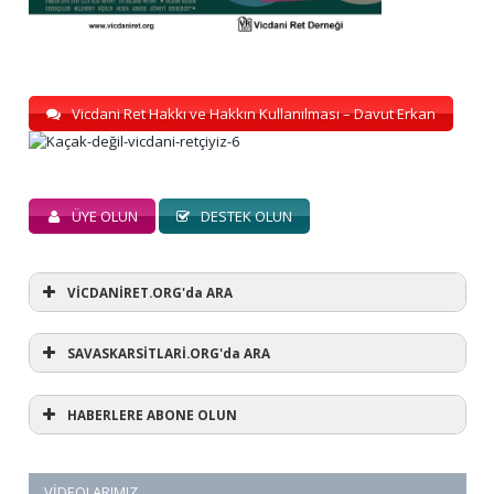
Vicdani Ret Hakkı ve Hakkın Kullanılması – Davut Erkan
ÜYE OLUN
DESTEK OLUN
VİCDANİRET.ORG'da ARA
SAVASKARSİTLARİ.ORG'da ARA
HABERLERE ABONE OLUN
VIDEOLARIMIZ