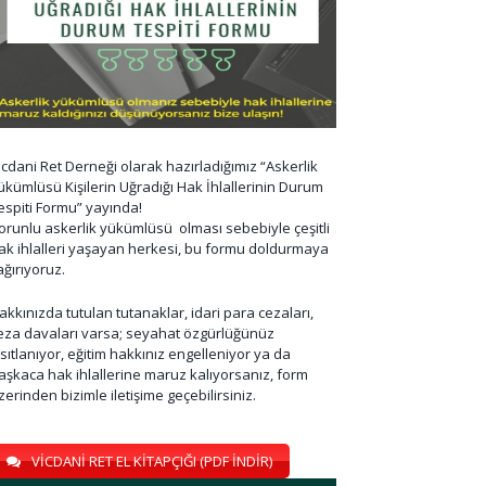
icdani Ret Derneği olarak hazırladığımız “Askerlik
ükümlüsü Kişilerin Uğradığı Hak İhlallerinin Durum
espiti Formu” yayında!
orunlu askerlik yükümlüsü olması sebebiyle çeşitli
ak ihlalleri yaşayan herkesi, bu formu doldurmaya
ağırıyoruz.
akkınızda tutulan tutanaklar, idari para cezaları,
eza davaları varsa; seyahat özgürlüğünüz
ısıtlanıyor, eğitim hakkınız engelleniyor ya da
aşkaca hak ihlallerine maruz kalıyorsanız, form
zerinden bizimle iletişime geçebilirsiniz.
VİCDANİ RET EL KİTAPÇIĞI (PDF İNDİR)