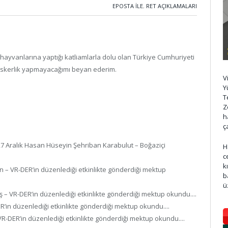
EPOSTA ILE
,
RET AÇIKLAMALARI
hayvanlarına yaptığı katliamlarla dolu olan Türkiye Cumhuriyeti
e askerlik yapmayacağımı beyan ederim.
V
Y
T
Z
h
ç
27 Aralık Hasan Hüseyin Şehriban Karabulut – Boğaziçi
H
c
k
n – VR-DER’in düzenlediği etkinlikte gönderdiği mektup
b
ü
ş – VR-DER’in düzenlediği etkinlikte gönderdiği mektup okundu....
ER’in düzenlediği etkinlikte gönderdiği mektup okundu....
– VR-DER’in düzenlediği etkinlikte gönderdiği mektup okundu....