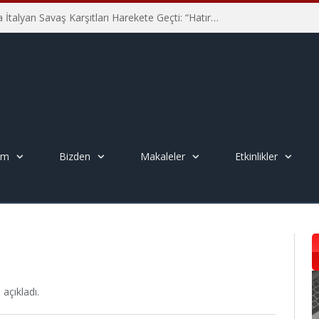
Hiroşima’nın 81. Yılında İtalyan Savaş Karşıtları Harekete Geçti: “Hatırlamak yeterli değil”
em
Bizden
Makaleler
Etkinlikler
açıkladı.