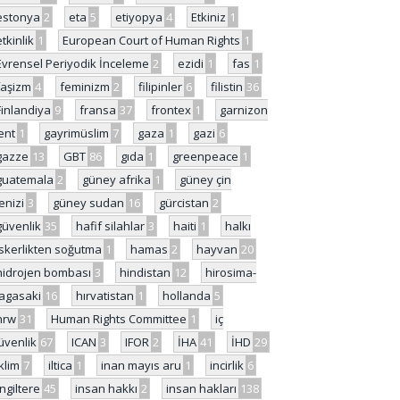
estonya
2
eta
5
etiyopya
4
Etkiniz
1
etkinlik
1
European Court of Human Rights
1
Evrensel Periyodik İnceleme
2
ezidi
1
fas
1
faşizm
4
feminizm
2
filipinler
6
filistin
36
Finlandiya
9
fransa
37
frontex
1
garnizon
ent
1
gayrimüslim
7
gaza
1
gazi
6
gazze
13
GBT
86
gıda
1
greenpeace
1
guatemala
2
güney afrika
1
güney çin
enizi
3
güney sudan
16
gürcistan
2
güvenlik
35
hafif silahlar
3
haiti
1
halkı
skerlikten soğutma
1
hamas
2
hayvan
20
hidrojen bombası
3
hindistan
12
hirosima-
agasaki
16
hırvatistan
1
hollanda
5
hrw
31
Human Rights Committee
1
iç
üvenlik
67
ICAN
3
IFOR
2
İHA
41
İHD
29
iklim
7
iltica
1
inan mayıs aru
1
incirlik
6
İngiltere
45
insan hakkı
2
insan hakları
138