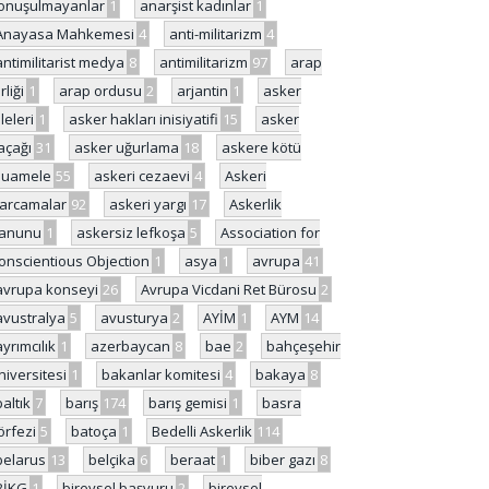
onuşulmayanlar
1
anarşist kadınlar
1
Anayasa Mahkemesi
4
anti-militarizm
4
antimilitarist medya
8
antimilitarizm
97
arap
rliği
1
arap ordusu
2
arjantin
1
asker
ileleri
1
asker hakları inisiyatifi
15
asker
açağı
31
asker uğurlama
18
askere kötü
uamele
55
askeri cezaevi
4
Askeri
arcamalar
92
askeri yargı
17
Askerlik
anunu
1
askersiz lefkoşa
5
Association for
onscientious Objection
1
asya
1
avrupa
41
avrupa konseyi
26
Avrupa Vicdani Ret Bürosu
2
avustralya
5
avusturya
2
AYİM
1
AYM
14
ayrımcılık
1
azerbaycan
8
bae
2
bahçeşehir
niversitesi
1
bakanlar komitesi
4
bakaya
8
baltık
7
barış
174
barış gemisi
1
basra
örfezi
5
batoça
1
Bedelli Askerlik
114
belarus
13
belçika
6
beraat
1
biber gazı
8
BİKG
1
bireysel başvuru
2
bireysel