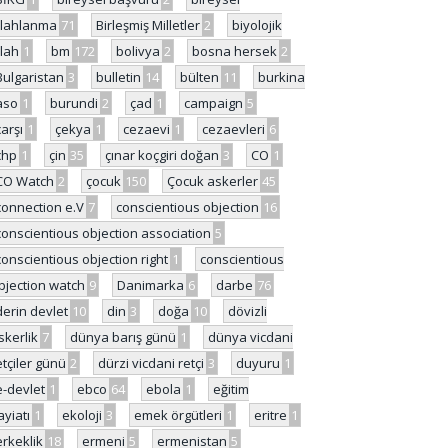
ilahlanma
71
Birleşmiş Milletler
2
biyolojik
ilah
1
bm
172
bolivya
2
bosna hersek
2
Bulgaristan
3
bulletin
14
bülten
11
burkina
aso
1
burundi
2
çad
1
campaign
5
çarşı
1
çekya
1
cezaevi
1
cezaevleri
6
chp
1
çin
35
çınar koçgiri doğan
3
CO
1
CO Watch
2
çocuk
150
Çocuk askerler
45
connection e.V
7
conscientious objection
16
conscientious objection association
5
conscientious objection right
1
conscientious
bjection watch
9
Danimarka
6
darbe
76
derin devlet
10
din
3
doğa
10
dövizli
skerlik
7
dünya barış günü
1
dünya vicdani
etçiler günü
2
dürzi vicdani retçi
3
duyuru
1
e-devlet
1
ebco
64
ebola
1
eğitim
ayiatı
1
ekoloji
3
emek örgütleri
1
eritre
1
erkeklik
18
ermeni
5
ermenistan
5