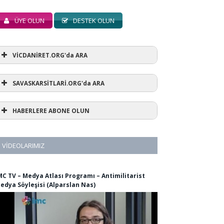
ÜYE OLUN
DESTEK OLUN
VİCDANİRET.ORG'da ARA
SAVASKARSİTLARİ.ORG'da ARA
HABERLERE ABONE OLUN
VIDEOLARIMIZ
MC TV – Medya Atlası Programı – Antimilitarist
edya Söyleşisi (Alparslan Nas)