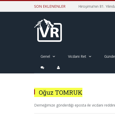
SON EKLENENLER
Genel
Vicdani Ret
Günd
Oğuz TOMRUK
Derneğimize gönderdiği eposta ile vicdani reddini 