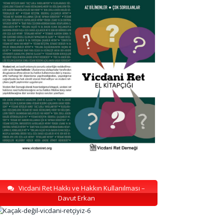
Vicdani Ret Hakkı ve Hakkın Kullanılması –
Davut Erkan