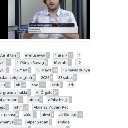
'dur' ihtarı
3
#refusewar
1
1 aralık
11
1
ylül
12
1. Dünya Savaşı
5
10 Aralık
1
12
ylül
3
12 mart
1
15 Mayıs
44
15 mayıs dünya
icdani retçiler günü
6
2024
1
28 şubat
2
318
59
ab
24
abd
319
açlık
6
adil
argılanma hakkı
1
Af Örgütü
61
afganistan
31
afrika
9
afrika birliği
1
agit
1
aihm
26
Akdeniz Vicdani Ret
uluşması
6
akka
1
alevi
1
ali fikri ışık
13
almanya
128
Alper Sapan
1
amfide