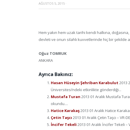
AĞUSTOS 5, 2015
·
Hem yakın hem uzak tarihi kendi halkına, doğasına, 
devleti ve onun silahlı kuvvetlerinde hiç bir şekild
Oğuz TOMRUK
ANKARA
Ayrıca Bakınız:
Hasan Hüseyin Şehriban Karabulut
2013 
Üniversitesi’ndeki etkinlikte gönderdiği...
Mustafa Turan
2013 01 Aralık Mustafa Tura
okundu....
Hatice Karakaş
2013 01 Aralık Hatice Karaka
Çetin Taşcı
2013 01 Aralık Çetin Taşcı – VR-D
İncifer Tekeli
2013 01 Aralık İncifer Tekeli 