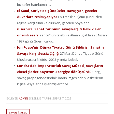
bu sefer hatırlatmak...
El-Şami, Suriye’de gündüzleri savaşıyor, geceleri
duvarlara resim yapıyor
Ebu Malik el-Şami gündüzleri
rejime karşı silah kaldırırken, geceleri boyalarını...
Guernica: Sanat tarihinin savaş karşıtı belki de en
önemli eseri
Franco’nun talebi ile Alman uçakları 26 Nisan
1937 günü Guernica’ya...
Jon Fosse’nin Dünya Tiyatro Günü Bildirisi: Sanatın
Savaşa Karşı Sessiz Çığlığı
27 Mart Dünya Tiyatro Günü
Uluslararası Bildirisi, 2023 yılında Nobel...
Londra’daki İmparatorluk Savaş Müzesi, savaşların
cinsel şiddet boyutunu sergiye dönüştürdü
Sergi,
savaş propagandasındaki kadın imgesinden, askerlerin
kişisel eşyalarına işlenmiş erotize...
EKLEYEN
ADMIN
EKLENME TARIHI:
ŞUBAT 7, 2022
savaş karşıtı