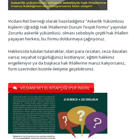
Vicdani Ret Derneği olarak hazırladığımız “Askerlik Yükümlüsü
Kişilerin Uğradığı Hak İhlallerinin Durum Tespiti Formu” yayında!
Zorunlu askerlik yükümlüsü olması sebebiyle çeşitli hak ihlalleri
yaşayan herkesi, bu formu doldurmaya çağırıyoruz.
Hakkınızda tutulan tutanaklar, idari para cezaları, ceza davaları
varsa; seyahat özgürlüğünüz kısıtlanıyor, eğitim hakkınız
engelleniyor ya da başkaca hak ihlallerine maruz kalıyorsanız,
form üzerinden bizimle iletişime geçebilirsiniz.
VİCDANİ RET EL KİTAPÇIĞI (PDF İNDİR)