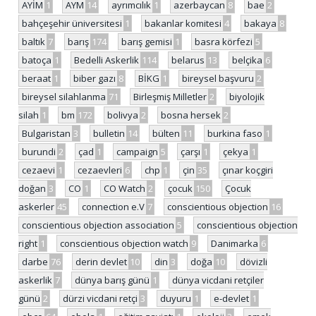
AYİM
1
AYM
14
ayrımcılık
1
azerbaycan
8
bae
2
bahçeşehir üniversitesi
1
bakanlar komitesi
4
bakaya
8
baltık
7
barış
174
barış gemisi
1
basra körfezi
5
batoça
1
Bedelli Askerlik
114
belarus
13
belçika
6
beraat
1
biber gazı
8
BİKG
1
bireysel başvuru
2
bireysel silahlanma
71
Birleşmiş Milletler
2
biyolojik
silah
1
bm
172
bolivya
2
bosna hersek
2
Bulgaristan
3
bulletin
14
bülten
11
burkina faso
1
burundi
2
çad
1
campaign
5
çarşı
1
çekya
1
cezaevi
1
cezaevleri
6
chp
1
çin
35
çınar koçgiri
doğan
3
CO
1
CO Watch
2
çocuk
150
Çocuk
askerler
45
connection e.V
7
conscientious objection
16
conscientious objection association
5
conscientious objection
right
1
conscientious objection watch
9
Danimarka
6
darbe
76
derin devlet
10
din
3
doğa
10
dövizli
askerlik
7
dünya barış günü
1
dünya vicdani retçiler
günü
2
dürzi vicdani retçi
3
duyuru
1
e-devlet
1