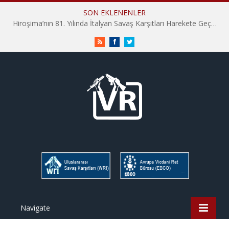
SON EKLENENLER
Hiroşima’nın 81. Yılında İtalyan Savaş Karşıtları Harekete Geçti: “Hatırlamak yeterli değil”
RSS
Facebook
Twitter
Navigate