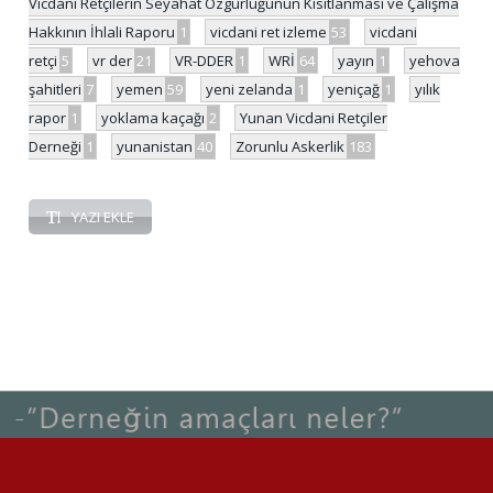
Vicdani Retçilerin Seyahat Özgürlüğünün Kısıtlanması ve Çalışma
Hakkının İhlali Raporu
1
vicdani ret izleme
53
vicdani
retçi
5
vr der
21
VR-DDER
1
WRİ
64
yayın
1
yehova
şahitleri
7
yemen
59
yeni zelanda
1
yeniçağ
1
yılık
rapor
1
yoklama kaçağı
2
Yunan Vicdani Retçiler
Derneği
1
yunanistan
40
Zorunlu Askerlik
183
YAZI EKLE