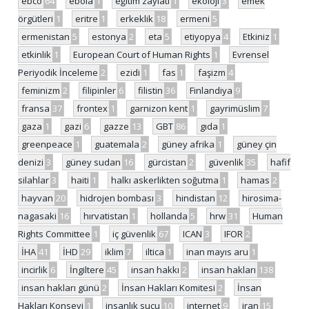
ebco
64
ebola
1
eğitim zayiatı
1
ekoloji
3
emek
örgütleri
1
eritre
1
erkeklik
18
ermeni
5
ermenistan
5
estonya
2
eta
5
etiyopya
4
Etkiniz
1
etkinlik
1
European Court of Human Rights
1
Evrensel
Periyodik İnceleme
2
ezidi
1
fas
1
faşizm
4
feminizm
2
filipinler
6
filistin
36
Finlandiya
9
fransa
37
frontex
1
garnizon kent
1
gayrimüslim
7
gaza
1
gazi
6
gazze
13
GBT
86
gıda
1
greenpeace
1
guatemala
2
güney afrika
1
güney çin
denizi
3
güney sudan
16
gürcistan
2
güvenlik
35
hafif
silahlar
3
haiti
1
halkı askerlikten soğutma
1
hamas
2
hayvan
20
hidrojen bombası
3
hindistan
12
hirosima-
nagasaki
16
hırvatistan
1
hollanda
5
hrw
31
Human
Rights Committee
1
iç güvenlik
67
ICAN
3
IFOR
2
İHA
41
İHD
29
iklim
7
iltica
1
inan mayıs aru
1
incirlik
6
İngiltere
45
insan hakkı
2
insan hakları
138
insan hakları günü
2
İnsan Hakları Komitesi
2
İnsan
Hakları Konseyi
1
insanlık suçu
10
internet
9
iran
15