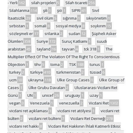
- Yerli
162
silah projeleri
5
Silah ticareti
256
Silahlanma
114
şili
1
şiö
1
SIPRI
41
Sivil
İtaatsizlik
29
sivil ölüm
5
sığınma
1
sıkıyönetim
1
sırbistan
1
somali
8
sosyal medya
8
soykırım
15
sözleşmeli er
17
srilanka
2
sudan
12
Şüpheli Asker
Ölümleri
358
Suriye
172
Suruç Katliamı
1
suudi
arabistan
45
tayland
16
tayvan
4
tck 318
1
The
Multiplier Effect Of The Violation Of The Right To Conscientious
Objection
1
tihv
5
toma
2
TSK
188
tunus
1
turkey
2
türkiye
410
türkmenistan
2
tüsiad
6
ucm
10
ukrayna
118
Ulke Group Cases
1
Ülke Group of
Cases
1
Ülke Grubu Davaları
2
Uluslararası Vicdani Ret
Günü
1
UN
1
unicef
26
uruguay
1
uzay
1
vegan
3
Venezuela
1
venezuella
2
Vicdani Ret
1302
vicdani ret açıklaması
1
vicdani ret atölyesi
1
vicdani ret
bülten
2
vicdani ret bülteni
7
Vicdani Ret Derneği
278
vicdani ret hakkı
8
Vicdani Ret Hakkının İhlali Katmerli Etkisi: