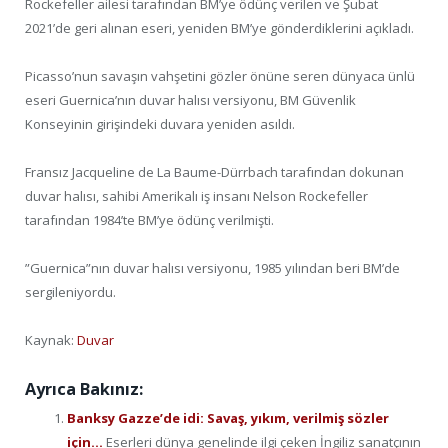
Rockefeller ailesi tarafından BM’ye ödünç verilen ve Şubat
2021’de geri alınan eseri, yeniden BM’ye gönderdiklerini açıkladı.
Picasso’nun savaşın vahşetini gözler önüne seren dünyaca ünlü
eseri Guernica’nın duvar halısı versiyonu, BM Güvenlik
Konseyinin girişindeki duvara yeniden asıldı.
Fransız Jacqueline de La Baume-Dürrbach tarafından dokunan
duvar halısı, sahibi Amerikalı iş insanı Nelson Rockefeller
tarafından 1984’te BM’ye ödünç verilmişti.
”Guernica”nın duvar halısı versiyonu, 1985 yılından beri BM’de
sergileniyordu.
Kaynak:
Duvar
Ayrıca Bakınız:
Banksy Gazze’de idi: Savaş, yıkım, verilmiş sözler
için…
Eserleri dünya genelinde ilgi çeken İngiliz sanatçının