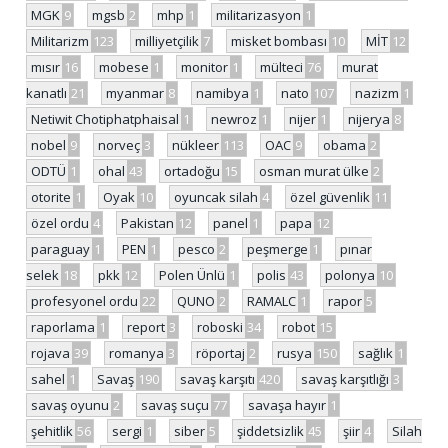
MGK
9
mgsb
2
mhp
1
militarizasyon
1
Militarizm
123
milliyetçilik
7
misket bombası
10
MİT
12
mısır
16
mobese
1
monitor
1
mülteci
76
murat
kanatlı
21
myanmar
8
namibya
1
nato
107
nazizm
1
Netiwit Chotiphatphaisal
1
newroz
1
nijer
1
nijerya
8
nobel
9
norveç
3
nükleer
113
OAC
9
obama
2
ODTÜ
1
ohal
43
ortadoğu
15
osman murat ülke
2
otorite
1
Oyak
10
oyuncak silah
4
özel güvenlik
11
özel ordu
4
Pakistan
12
panel
1
papa
12
paraguay
1
PEN
1
pesco
2
peşmerge
1
pınar
selek
18
pkk
12
Polen Ünlü
1
polis
43
polonya
10
profesyonel ordu
22
QUNO
2
RAMALC
1
rapor
5
raporlama
1
report
3
roboski
34
robot
15
rojava
39
romanya
3
röportaj
2
rusya
150
sağlık
1
sahel
1
Savaş
190
savaş karşıtı
420
savaş karşıtlığı
3
savaş oyunu
2
savaş suçu
77
savaşa hayır
1
şehitlik
56
sergi
1
siber
5
şiddetsizlik
45
şiir
4
Silah