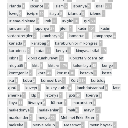
irlanda
1
işkence
18
islam
5
ispanya
9
israil
231
İsveç
9
isviçre
10
italya
8
izlanda
3
izleme
4
izleme-dinleme
9
ırak
28
ırkçılık
10
ışid
53
jandarma
1
japonya
37
jitem
1
kadın
101
kadın
vicdani retçiler
2
kamboçya
2
kamerun
1
kampanya
4
kanada
9
karabağ
4
karaburun bilim kongresi
1
karadeniz
2
katar
11
kenya
1
kimyasal silah
19
Kıbrıs
1
kıbrıs cumhuriyeti
12
Kıbrıs'ta Vicdani Ret
İnisiyatifi
1
kktc
3
kktc-vr
179
kolombiya
48
kongo
1
kontrgerilla
2
kore
49
korucu
30
kosova
1
kosta
rika
1
küba
2
küresel bak
1
Kürt
317
kurtuluş
günü
2
kuveyt
2
kuzey kutbu
4
lambdaistanbul
1
latin
amerika
1
ldp
1
letonya
1
lgbti
40
liberya
1
libya
11
litvanya
6
lübnan
3
macaristan
1
makedonya
1
malakanlar
3
mali
8
mayın
51
mazlumder
2
medya
25
Mehmet Erkin Ekren
1
meksika
1
Merve Arkun
1
Mesarvot
2
metin bayrak
2