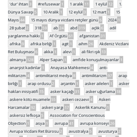
'dur' ihtarı
3
#refusewar
1
1 aralık
11
1 eylül
12
1.
Dünya Savaşı
5
10 Aralık
1
12 eylül
3
12 mart
1
15
Mayıs
44
15 mayıs dünya vicdani retçiler günü
6
2024
1
28 şubat
2
318
59
ab
24
abd
319
açlık
6
adil
yargılanma hakkı
1
Af Örgütü
61
afganistan
31
afrika
9
afrika birliği
1
agit
1
aihm
26
Akdeniz Vicdani
Ret Buluşması
6
akka
1
alevi
1
ali fikri ışık
13
almanya
128
Alper Sapan
1
amfide konuşulmayanlar
1
anarşist kadınlar
1
Anayasa Mahkemesi
4
anti-
militarizm
4
antimilitarist medya
8
antimilitarizm
97
arap
birliği
1
arap ordusu
2
arjantin
1
asker aileleri
1
asker
hakları inisiyatifi
15
asker kaçağı
31
asker uğurlama
18
askere kötü muamele
55
askeri cezaevi
4
Askeri
Harcamalar
92
askeri yargı
17
Askerlik Kanunu
1
askersiz lefkoşa
5
Association for Conscientious
Objection
1
asya
1
avrupa
41
avrupa konseyi
26
Avrupa Vicdani Ret Bürosu
2
avustralya
5
avusturya
2