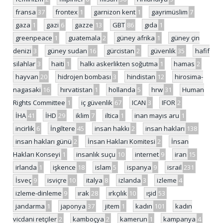
fransa
37
frontex
1
garnizon kent
1
gayrimüslim
7
gaza
1
gazi
6
gazze
13
GBT
86
gıda
1
greenpeace
1
guatemala
2
güney afrika
1
güney çin
denizi
3
güney sudan
16
gürcistan
2
güvenlik
35
hafif
silahlar
3
haiti
1
halkı askerlikten soğutma
1
hamas
2
hayvan
20
hidrojen bombası
3
hindistan
12
hirosima-
nagasaki
16
hırvatistan
1
hollanda
5
hrw
31
Human
Rights Committee
1
iç güvenlik
67
ICAN
3
IFOR
2
İHA
41
İHD
29
iklim
7
iltica
1
inan mayıs aru
1
incirlik
6
İngiltere
45
insan hakkı
2
insan hakları
138
insan hakları günü
2
İnsan Hakları Komitesi
2
İnsan
Hakları Konseyi
1
insanlık suçu
10
internet
9
iran
15
irlanda
1
işkence
18
islam
5
ispanya
9
israil
231
İsveç
9
isviçre
10
italya
8
izlanda
3
izleme
4
izleme-dinleme
9
ırak
28
ırkçılık
10
ışid
53
jandarma
1
japonya
37
jitem
1
kadın
101
kadın
vicdani retçiler
2
kamboçya
2
kamerun
1
kampanya
4