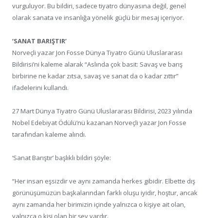
vurguluyor. Bu bildiri, sadece tiyatro dünyasına değil, genel
olarak sanata ve insanlığa yönelik güçlü bir mesaj içeriyor.
‘SANAT BARIŞTIR’
Norveçli yazar Jon Fosse Dünya Tiyatro Günü Uluslararası
Bildirisi’ni kaleme alarak “Aslında çok basit: Savaş ve barış
birbirine ne kadar zıtsa, savaş ve sanat da o kadar zıttır”
ifadelerini kullandı.
27 Mart Dünya Tiyatro Günü Uluslararası Bildirisi, 2023 yılında
Nobel Edebiyat Ödülü’nü kazanan Norveçli yazar Jon Fosse
tarafından kaleme alındı.
‘Sanat Barıştır’ başlıklı bildiri şöyle:
“Her insan eşsizdir ve aynı zamanda herkes gibidir. Elbette dış
görünüşümüzün başkalarından farklı oluşu iyidir, hoştur, ancak
aynı zamanda her birimizin içinde yalnızca o kişiye ait olan,
yalnızca o kişi olan bir şey vardır.