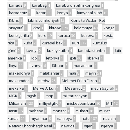
kanada
9
karabağ
4
karaburun bilim kongresi
1
karadeniz
2
katar
11
kenya
1
kimyasal silah
19
Kıbrıs
1
kıbrıs cumhuriyeti
12
Kıbrıs'ta Vicdani Ret
İnisiyatifi
1
kktc
3
kktc-vr
179
kolombiya
48
kongo
1
kontrgerilla
2
kore
49
korucu
30
kosova
1
kosta
rika
1
küba
2
küresel bak
1
Kürt
317
kurtuluş
günü
2
kuveyt
2
kuzey kutbu
4
lambdaistanbul
1
latin
amerika
1
ldp
1
letonya
1
lgbti
40
liberya
1
libya
11
litvanya
6
lübnan
3
macaristan
1
makedonya
1
malakanlar
3
mali
8
mayın
51
mazlumder
2
medya
25
Mehmet Erkin Ekren
1
meksika
1
Merve Arkun
1
Mesarvot
2
metin bayrak
2
MGK
9
mgsb
2
mhp
1
militarizasyon
1
Militarizm
123
milliyetçilik
7
misket bombası
10
MİT
12
mısır
16
mobese
1
monitor
1
mülteci
76
murat
kanatlı
21
myanmar
8
namibya
1
nato
107
nazizm
1
Netiwit Chotiphatphaisal
1
newroz
1
nijer
1
nijerya
8