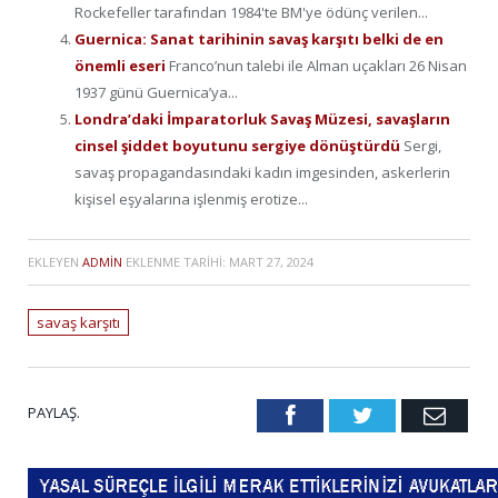
Rockefeller tarafından 1984'te BM'ye ödünç verilen...
Guernica: Sanat tarihinin savaş karşıtı belki de en
önemli eseri
Franco’nun talebi ile Alman uçakları 26 Nisan
1937 günü Guernica’ya...
Londra’daki İmparatorluk Savaş Müzesi, savaşların
cinsel şiddet boyutunu sergiye dönüştürdü
Sergi,
savaş propagandasındaki kadın imgesinden, askerlerin
kişisel eşyalarına işlenmiş erotize...
EKLEYEN
ADMIN
EKLENME TARIHI:
MART 27, 2024
savaş karşıtı
PAYLAŞ.
Facebook
Twitter
Emai