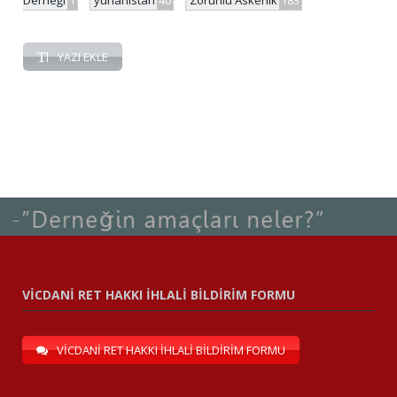
Derneği
1
yunanistan
40
Zorunlu Askerlik
183
YAZI EKLE
VİCDANİ RET HAKKI İHLALİ BİLDİRİM FORMU
VİCDANİ RET HAKKI İHLALİ BİLDİRİM FORMU