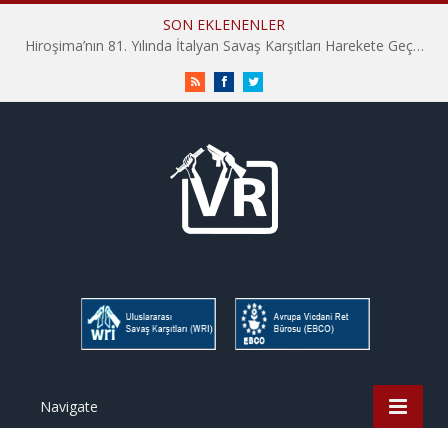
SON EKLENENLER
Hiroşima’nın 81. Yılında İtalyan Savaş Karşıtları Harekete Geçti: “Hatırlamak yeterli değil”
RSS
Facebook
Twitter
Navigate