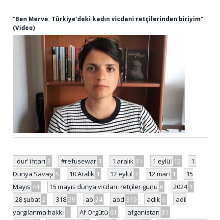
“Ben Merve. Türkiye’deki kadın vicdani retçilerinden biriyim”
(Video)
'dur' ihtarı
3
#refusewar
1
1 aralık
11
1 eylül
12
1.
Dünya Savaşı
5
10 Aralık
1
12 eylül
3
12 mart
1
15
Mayıs
44
15 mayıs dünya vicdani retçiler günü
6
2024
1
28 şubat
2
318
59
ab
24
abd
319
açlık
6
adil
yargılanma hakkı
1
Af Örgütü
61
afganistan
31