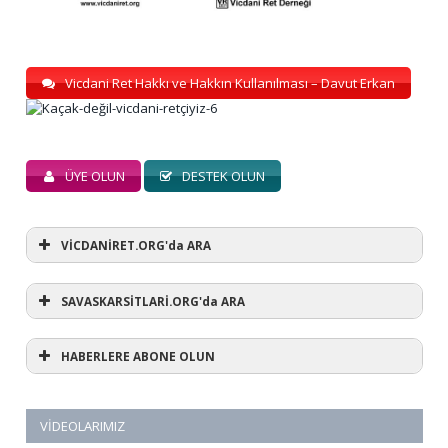
Vicdani Ret Hakkı ve Hakkın Kullanılması – Davut Erkan
ÜYE OLUN
DESTEK OLUN
VİCDANİRET.ORG'da ARA
SAVASKARSİTLARİ.ORG'da ARA
HABERLERE ABONE OLUN
VIDEOLARIMIZ