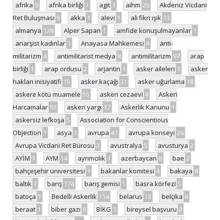
afrika
9
afrika birliği
1
agit
1
aihm
26
Akdeniz Vicdani
Ret Buluşması
6
akka
1
alevi
1
ali fikri ışık
13
almanya
128
Alper Sapan
1
amfide konuşulmayanlar
1
anarşist kadınlar
1
Anayasa Mahkemesi
4
anti-
militarizm
4
antimilitarist medya
8
antimilitarizm
97
arap
birliği
1
arap ordusu
2
arjantin
1
asker aileleri
1
asker
hakları inisiyatifi
15
asker kaçağı
31
asker uğurlama
18
askere kötü muamele
55
askeri cezaevi
4
Askeri
Harcamalar
92
askeri yargı
17
Askerlik Kanunu
1
askersiz lefkoşa
5
Association for Conscientious
Objection
1
asya
1
avrupa
41
avrupa konseyi
26
Avrupa Vicdani Ret Bürosu
2
avustralya
5
avusturya
2
AYİM
1
AYM
14
ayrımcılık
1
azerbaycan
8
bae
2
bahçeşehir üniversitesi
1
bakanlar komitesi
4
bakaya
8
baltık
7
barış
174
barış gemisi
1
basra körfezi
5
batoça
1
Bedelli Askerlik
114
belarus
13
belçika
6
beraat
1
biber gazı
8
BİKG
1
bireysel başvuru
2