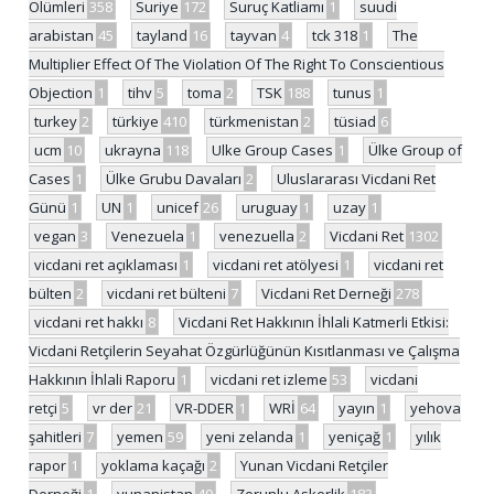
Ölümleri
358
Suriye
172
Suruç Katliamı
1
suudi
arabistan
45
tayland
16
tayvan
4
tck 318
1
The
Multiplier Effect Of The Violation Of The Right To Conscientious
Objection
1
tihv
5
toma
2
TSK
188
tunus
1
turkey
2
türkiye
410
türkmenistan
2
tüsiad
6
ucm
10
ukrayna
118
Ulke Group Cases
1
Ülke Group of
Cases
1
Ülke Grubu Davaları
2
Uluslararası Vicdani Ret
Günü
1
UN
1
unicef
26
uruguay
1
uzay
1
vegan
3
Venezuela
1
venezuella
2
Vicdani Ret
1302
vicdani ret açıklaması
1
vicdani ret atölyesi
1
vicdani ret
bülten
2
vicdani ret bülteni
7
Vicdani Ret Derneği
278
vicdani ret hakkı
8
Vicdani Ret Hakkının İhlali Katmerli Etkisi:
Vicdani Retçilerin Seyahat Özgürlüğünün Kısıtlanması ve Çalışma
Hakkının İhlali Raporu
1
vicdani ret izleme
53
vicdani
retçi
5
vr der
21
VR-DDER
1
WRİ
64
yayın
1
yehova
şahitleri
7
yemen
59
yeni zelanda
1
yeniçağ
1
yılık
rapor
1
yoklama kaçağı
2
Yunan Vicdani Retçiler