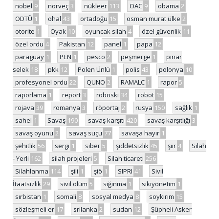
nobel
9
norveç
3
nükleer
113
OAC
9
obama
2
ODTÜ
1
ohal
43
ortadoğu
15
osman murat ülke
2
otorite
1
Oyak
10
oyuncak silah
4
özel güvenlik
11
özel ordu
4
Pakistan
12
panel
1
papa
12
paraguay
1
PEN
1
pesco
2
peşmerge
1
pınar
selek
18
pkk
12
Polen Ünlü
1
polis
43
polonya
10
profesyonel ordu
22
QUNO
2
RAMALC
1
rapor
5
raporlama
1
report
3
roboski
34
robot
15
rojava
39
romanya
3
röportaj
2
rusya
150
sağlık
1
sahel
1
Savaş
190
savaş karşıtı
420
savaş karşıtlığı
3
savaş oyunu
2
savaş suçu
77
savaşa hayır
1
şehitlik
56
sergi
1
siber
5
şiddetsizlik
45
şiir
4
Silah
- Yerli
162
silah projeleri
5
Silah ticareti
256
Silahlanma
114
şili
1
şiö
1
SIPRI
41
Sivil
İtaatsizlik
29
sivil ölüm
5
sığınma
1
sıkıyönetim
1
sırbistan
1
somali
8
sosyal medya
8
soykırım
15
sözleşmeli er
17
srilanka
2
sudan
12
Şüpheli Asker