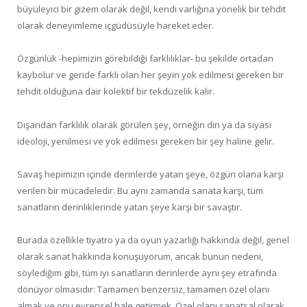
büyüleyici bir gizem olarak değil, kendi varlığına yönelik bir tehdit
olarak deneyimleme içgüdüsüyle hareket eder.
Özgünlük -hepimizin görebildiği farklılıklar- bu şekilde ortadan
kaybolur ve geride farklı olan her şeyin yok edilmesi gereken bir
tehdit olduğuna dair kolektif bir tekdüzelik kalır.
Dışarıdan farklılık olarak görülen şey, örneğin din ya da siyasi
ideoloji, yenilmesi ve yok edilmesi gereken bir şey haline gelir.
Savaş hepimizin içinde derinlerde yatan şeye, özgün olana karşı
verilen bir mücadeledir. Bu aynı zamanda sanata karşı, tüm
sanatların derinliklerinde yatan şeye karşı bir savaştır.
Burada özellikle tiyatro ya da oyun yazarlığı hakkında değil, genel
olarak sanat hakkında konuşuyorum, ancak bunun nedeni,
söylediğim gibi, tüm iyi sanatların derinlerde aynı şey etrafında
dönüyor olmasıdır: Tamamen benzersiz, tamamen özel olanı
almak ve onu evrensel hale getirmek. Özel olanı sanatsal olarak