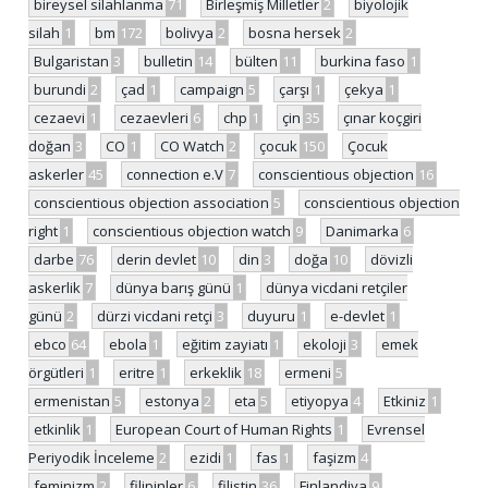
bireysel silahlanma
71
Birleşmiş Milletler
2
biyolojik
silah
1
bm
172
bolivya
2
bosna hersek
2
Bulgaristan
3
bulletin
14
bülten
11
burkina faso
1
burundi
2
çad
1
campaign
5
çarşı
1
çekya
1
cezaevi
1
cezaevleri
6
chp
1
çin
35
çınar koçgiri
doğan
3
CO
1
CO Watch
2
çocuk
150
Çocuk
askerler
45
connection e.V
7
conscientious objection
16
conscientious objection association
5
conscientious objection
right
1
conscientious objection watch
9
Danimarka
6
darbe
76
derin devlet
10
din
3
doğa
10
dövizli
askerlik
7
dünya barış günü
1
dünya vicdani retçiler
günü
2
dürzi vicdani retçi
3
duyuru
1
e-devlet
1
ebco
64
ebola
1
eğitim zayiatı
1
ekoloji
3
emek
örgütleri
1
eritre
1
erkeklik
18
ermeni
5
ermenistan
5
estonya
2
eta
5
etiyopya
4
Etkiniz
1
etkinlik
1
European Court of Human Rights
1
Evrensel
Periyodik İnceleme
2
ezidi
1
fas
1
faşizm
4
feminizm
2
filipinler
6
filistin
36
Finlandiya
9