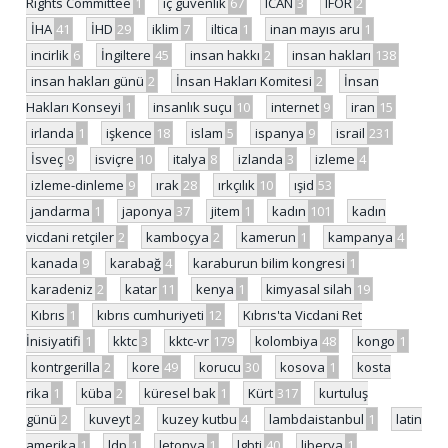
Rights Committee
1
iç güvenlik
67
ICAN
3
IFOR
2
İHA
41
İHD
29
iklim
7
iltica
1
inan mayıs aru
1
incirlik
6
İngiltere
45
insan hakkı
2
insan hakları
138
insan hakları günü
2
İnsan Hakları Komitesi
2
İnsan
Hakları Konseyi
1
insanlık suçu
10
internet
9
iran
15
irlanda
1
işkence
18
islam
5
ispanya
9
israil
231
İsveç
9
isviçre
10
italya
8
izlanda
3
izleme
4
izleme-dinleme
9
ırak
28
ırkçılık
10
ışid
53
jandarma
1
japonya
37
jitem
1
kadın
101
kadın
vicdani retçiler
2
kamboçya
2
kamerun
1
kampanya
4
kanada
9
karabağ
4
karaburun bilim kongresi
1
karadeniz
2
katar
11
kenya
1
kimyasal silah
19
Kıbrıs
1
kıbrıs cumhuriyeti
12
Kıbrıs'ta Vicdani Ret
İnisiyatifi
1
kktc
3
kktc-vr
179
kolombiya
48
kongo
1
kontrgerilla
2
kore
49
korucu
30
kosova
1
kosta
rika
1
küba
2
küresel bak
1
Kürt
317
kurtuluş
günü
2
kuveyt
2
kuzey kutbu
4
lambdaistanbul
1
latin
amerika
1
ldp
1
letonya
1
lgbti
40
liberya
1