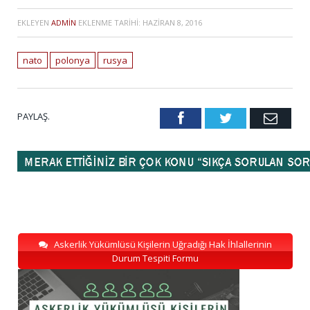
EKLEYEN
ADMIN
EKLENME TARIHI:
HAZIRAN 8, 2016
nato
polonya
rusya
PAYLAŞ.
Facebook
Twitter
Emai
Askerlik Yükümlüsü Kişilerin Uğradığı Hak İhlallerinin
Durum Tespiti Formu