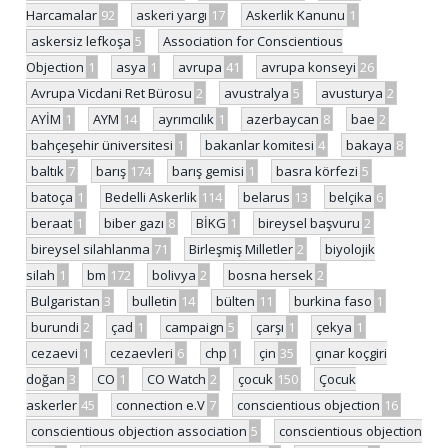
Harcamalar
92
askeri yargı
17
Askerlik Kanunu
1
askersiz lefkoşa
5
Association for Conscientious
Objection
1
asya
1
avrupa
41
avrupa konseyi
26
Avrupa Vicdani Ret Bürosu
2
avustralya
5
avusturya
2
AYİM
1
AYM
14
ayrımcılık
1
azerbaycan
8
bae
2
bahçeşehir üniversitesi
1
bakanlar komitesi
4
bakaya
8
baltık
7
barış
174
barış gemisi
1
basra körfezi
5
batoça
1
Bedelli Askerlik
114
belarus
13
belçika
6
beraat
1
biber gazı
8
BİKG
1
bireysel başvuru
2
bireysel silahlanma
71
Birleşmiş Milletler
2
biyolojik
silah
1
bm
172
bolivya
2
bosna hersek
2
Bulgaristan
3
bulletin
14
bülten
11
burkina faso
1
burundi
2
çad
1
campaign
5
çarşı
1
çekya
1
cezaevi
1
cezaevleri
6
chp
1
çin
35
çınar koçgiri
doğan
3
CO
1
CO Watch
2
çocuk
150
Çocuk
askerler
45
connection e.V
7
conscientious objection
16
conscientious objection association
5
conscientious objection