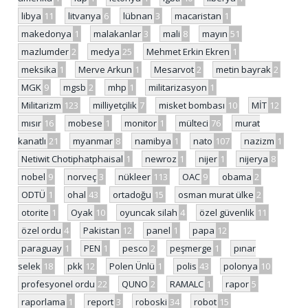
libya
11
litvanya
6
lübnan
3
macaristan
1
makedonya
1
malakanlar
3
mali
8
mayın
51
mazlumder
2
medya
25
Mehmet Erkin Ekren
1
meksika
1
Merve Arkun
1
Mesarvot
2
metin bayrak
2
MGK
9
mgsb
2
mhp
1
militarizasyon
1
Militarizm
123
milliyetçilik
7
misket bombası
10
MİT
12
mısır
16
mobese
1
monitor
1
mülteci
76
murat
kanatlı
21
myanmar
8
namibya
1
nato
107
nazizm
1
Netiwit Chotiphatphaisal
1
newroz
1
nijer
1
nijerya
8
nobel
9
norveç
3
nükleer
113
OAC
9
obama
2
ODTÜ
1
ohal
43
ortadoğu
15
osman murat ülke
2
otorite
1
Oyak
10
oyuncak silah
4
özel güvenlik
11
özel ordu
4
Pakistan
12
panel
1
papa
12
paraguay
1
PEN
1
pesco
2
peşmerge
1
pınar
selek
18
pkk
12
Polen Ünlü
1
polis
43
polonya
10
profesyonel ordu
22
QUNO
2
RAMALC
1
rapor
5
raporlama
1
report
3
roboski
34
robot
15