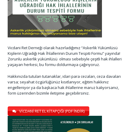
Vicdani Ret Derneği olarak hazırladığımız “Askerlik Yükümlüsü
Kişilerin Uğradığı Hak İhlallerinin Durum Tespiti Formu” yayında!
Zorunlu askerlik yükümlüsü olması sebebiyle çeşitli hak ihlalleri
yaşayan herkesi, bu formu doldurmaya çağırıyoruz.
Hakkınızda tutulan tutanaklar, idari para cezaları, ceza davaları
varsa; seyahat özgürlüğünüz kısıtlanıyor, eğitim hakkınız
engelleniyor ya da başkaca hak ihlallerine maruz kalıyorsanız,
form üzerinden bizimle iletişime geçebilirsiniz.
VİCDANİ RET EL KİTAPÇIĞI (PDF İNDİR)