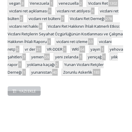
vegan
3
Venezuela
1
venezuella
2
Vicdani Ret
1302
vicdani ret açıklaması
1
vicdani ret atölyesi
1
vicdani ret
bülten
2
vicdani ret bülteni
7
Vicdani Ret Derneği
278
vicdani ret hakkı
8
Vicdani Ret Hakkının İhlali Katmerli Etkisi:
Vicdani Retçilerin Seyahat Özgürlüğünün Kısıtlanması ve Çalışma
Hakkının İhlali Raporu
1
vicdani ret izleme
53
vicdani
retçi
5
vr der
21
VR-DDER
1
WRİ
64
yayın
1
yehova
şahitleri
7
yemen
59
yeni zelanda
1
yeniçağ
1
yılık
rapor
1
yoklama kaçağı
2
Yunan Vicdani Retçiler
Derneği
1
yunanistan
40
Zorunlu Askerlik
183
YAZI EKLE