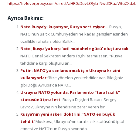
https://fr.4everproxy.com/direct/aHR0cDovL3RyLnNwdXRuaWtuZ
Ayrıca Bakınız:
Nato Rusya’yı kuşatıyor, Rusya sertleşiyor…
Rusya,
NATO'nun Baltık Cumhuriyetleri'ne kadar genişlemesinden
özellikle rahatsız oldu. Baltık...
Nato, Rusya’ya karşı ‘acil müdahele gücü’ oluşturacak
NATO Genel Sekreteri Anders Fogh Rasmussen, "Rusya
tehdidine karşı oluşturulan...
Putin: NATO’yu canlandırmak için Ukrayna krizini
kullanıyorlar
“Bize yönelen yeni tehditler var. Bildiğiniz
gibi Doğu Avrupa’da NATO...
Ukrayna NATO yolunda: Parlamento “tarafsızlık”
statüsünü iptal etti
Rusya Dışişleri Bakanı Sergey
Lavrov, Ukrayna'nın kendisine zarar veren bir...
Rusya’nın yeni askeri doktrini: ‘NATO en büyük
tehdit’
Moskova, Ukrayna’nın tarafsızlık statüsünü iptal
etmesi ve NATO’nun Rusya sınırında...