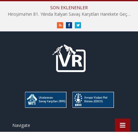
SON EKLENENLER
Hiroşima’nın 81. Yılında İtalyan Savaş Karşıtları Harekete Geçti: “Hatırlamak yeterli değil”
RSS
Facebook
Twitter
Navigate