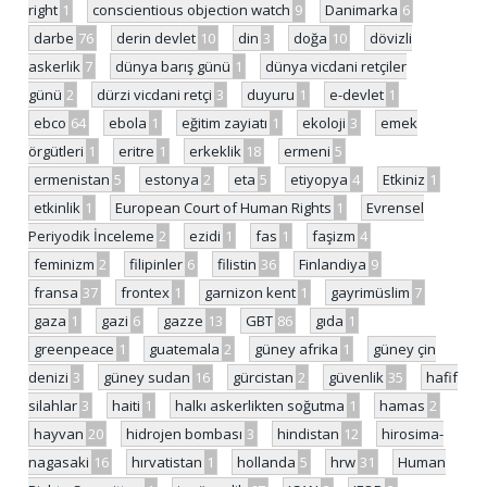
right
1
conscientious objection watch
9
Danimarka
6
darbe
76
derin devlet
10
din
3
doğa
10
dövizli
askerlik
7
dünya barış günü
1
dünya vicdani retçiler
günü
2
dürzi vicdani retçi
3
duyuru
1
e-devlet
1
ebco
64
ebola
1
eğitim zayiatı
1
ekoloji
3
emek
örgütleri
1
eritre
1
erkeklik
18
ermeni
5
ermenistan
5
estonya
2
eta
5
etiyopya
4
Etkiniz
1
etkinlik
1
European Court of Human Rights
1
Evrensel
Periyodik İnceleme
2
ezidi
1
fas
1
faşizm
4
feminizm
2
filipinler
6
filistin
36
Finlandiya
9
fransa
37
frontex
1
garnizon kent
1
gayrimüslim
7
gaza
1
gazi
6
gazze
13
GBT
86
gıda
1
greenpeace
1
guatemala
2
güney afrika
1
güney çin
denizi
3
güney sudan
16
gürcistan
2
güvenlik
35
hafif
silahlar
3
haiti
1
halkı askerlikten soğutma
1
hamas
2
hayvan
20
hidrojen bombası
3
hindistan
12
hirosima-
nagasaki
16
hırvatistan
1
hollanda
5
hrw
31
Human