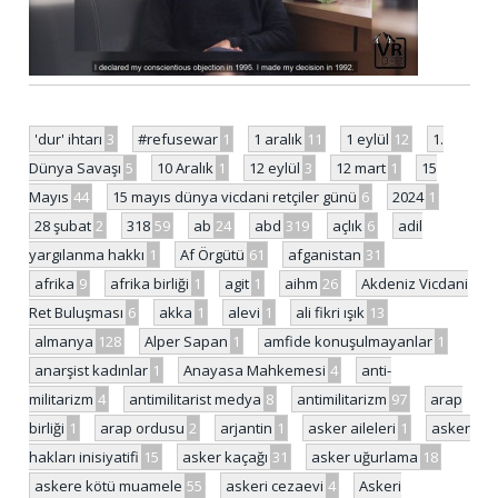
'dur' ihtarı
3
#refusewar
1
1 aralık
11
1 eylül
12
1.
Dünya Savaşı
5
10 Aralık
1
12 eylül
3
12 mart
1
15
Mayıs
44
15 mayıs dünya vicdani retçiler günü
6
2024
1
28 şubat
2
318
59
ab
24
abd
319
açlık
6
adil
yargılanma hakkı
1
Af Örgütü
61
afganistan
31
afrika
9
afrika birliği
1
agit
1
aihm
26
Akdeniz Vicdani
Ret Buluşması
6
akka
1
alevi
1
ali fikri ışık
13
almanya
128
Alper Sapan
1
amfide konuşulmayanlar
1
anarşist kadınlar
1
Anayasa Mahkemesi
4
anti-
militarizm
4
antimilitarist medya
8
antimilitarizm
97
arap
birliği
1
arap ordusu
2
arjantin
1
asker aileleri
1
asker
hakları inisiyatifi
15
asker kaçağı
31
asker uğurlama
18
askere kötü muamele
55
askeri cezaevi
4
Askeri