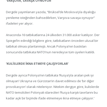
‘VARŞOVA, SAVAŞA OYNUYOR’
Dergide yayımlanan yazıda, “Brüksel’de Moskova’yla diyaloğu
yenileme isteğinden bahsedilirken, Varşova savaşa oynuyor”
ifadeleri yer alıyor.
​Anaconda-16 tatbikatlarına 24 ülkeden 31.000 asker katılıyor. Der
Spiegel’in edindiği bilgilere göre, tatbikatların önceden ulusal bir
tatbikat olması planlanmıştı. Ancak Polonya’nın baskıları
sonucunda tatbikata NATO’nun neredeyse tüm üyeleri katıldı.
‘KULİSLERDE İKNA ETMEYE ÇALIŞIYORLAR’
Dergide ayrıca Polonya’nın tatbikata ‘Rusya’yla araları pek iyi
olmayan’ Ukrayna ve Gürcistan’ın davet edilmesi de ‘bir diğer
provokasyon’ olarak niteleniyor. Nitekim dergiye göre, kulislerde
NATO temsilcileri Polonyalı idarecileri ‘Rusya karşıtı tavırlarını bu
kadar açık bir biçimde ifade etmemeye ikna etmeye çalışıyor.’