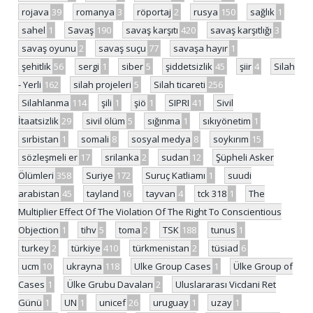
rojava
39
romanya
3
röportaj
2
rusya
150
sağlık
1
sahel
1
Savaş
190
savaş karşıtı
420
savaş karşıtlığı
3
savaş oyunu
2
savaş suçu
77
savaşa hayır
1
şehitlik
56
sergi
1
siber
5
şiddetsizlik
45
şiir
4
Silah
- Yerli
162
silah projeleri
5
Silah ticareti
256
Silahlanma
114
şili
1
şiö
1
SIPRI
41
Sivil
İtaatsizlik
29
sivil ölüm
5
sığınma
1
sıkıyönetim
1
sırbistan
1
somali
8
sosyal medya
8
soykırım
15
sözleşmeli er
17
srilanka
2
sudan
12
Şüpheli Asker
Ölümleri
358
Suriye
172
Suruç Katliamı
1
suudi
arabistan
45
tayland
16
tayvan
4
tck 318
1
The
Multiplier Effect Of The Violation Of The Right To Conscientious
Objection
1
tihv
5
toma
2
TSK
188
tunus
1
turkey
2
türkiye
410
türkmenistan
2
tüsiad
6
ucm
10
ukrayna
118
Ulke Group Cases
1
Ülke Group of
Cases
1
Ülke Grubu Davaları
2
Uluslararası Vicdani Ret
Günü
1
UN
1
unicef
26
uruguay
1
uzay
1