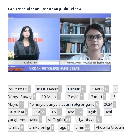
Can TV’de Vicdani Ret Konuşuldu (Video)
'dur' ihtarı
3
#refusewar
1
1 aralık
11
1 eylül
12
1.
Dünya Savaşı
5
10 Aralık
1
12 eylül
3
12 mart
1
15
Mayıs
44
15 mayıs dünya vicdani retçiler günü
6
2024
1
28 şubat
2
318
59
ab
24
abd
319
açlık
6
adil
yargılanma hakkı
1
Af Örgütü
61
afganistan
31
afrika
9
afrika birliği
1
agit
1
aihm
26
Akdeniz Vicdani