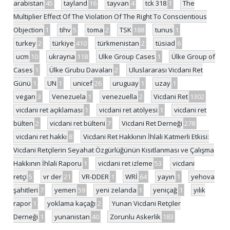
arabistan
45
tayland
16
tayvan
4
tck 318
1
The
Multiplier Effect Of The Violation Of The Right To Conscientious
Objection
1
tihv
5
toma
2
TSK
188
tunus
1
turkey
2
türkiye
410
türkmenistan
2
tüsiad
6
ucm
10
ukrayna
118
Ulke Group Cases
1
Ülke Group of
Cases
1
Ülke Grubu Davaları
2
Uluslararası Vicdani Ret
Günü
1
UN
1
unicef
26
uruguay
1
uzay
1
vegan
3
Venezuela
1
venezuella
2
Vicdani Ret
1302
vicdani ret açıklaması
1
vicdani ret atölyesi
1
vicdani ret
bülten
2
vicdani ret bülteni
7
Vicdani Ret Derneği
278
vicdani ret hakkı
8
Vicdani Ret Hakkının İhlali Katmerli Etkisi:
Vicdani Retçilerin Seyahat Özgürlüğünün Kısıtlanması ve Çalışma
Hakkının İhlali Raporu
1
vicdani ret izleme
53
vicdani
retçi
5
vr der
21
VR-DDER
1
WRİ
64
yayın
1
yehova
şahitleri
7
yemen
59
yeni zelanda
1
yeniçağ
1
yılık
rapor
1
yoklama kaçağı
2
Yunan Vicdani Retçiler
Derneği
1
yunanistan
40
Zorunlu Askerlik
183