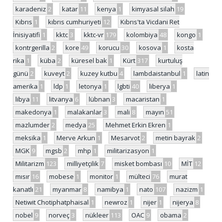
karadeniz
2
katar
11
kenya
1
kimyasal silah
19
Kıbrıs
1
kıbrıs cumhuriyeti
12
Kıbrıs'ta Vicdani Ret
İnisiyatifi
1
kktc
3
kktc-vr
179
kolombiya
48
kongo
1
kontrgerilla
2
kore
49
korucu
30
kosova
1
kosta
rika
1
küba
2
küresel bak
1
Kürt
317
kurtuluş
günü
2
kuveyt
2
kuzey kutbu
4
lambdaistanbul
1
latin
amerika
1
ldp
1
letonya
1
lgbti
40
liberya
1
libya
11
litvanya
6
lübnan
3
macaristan
1
makedonya
1
malakanlar
3
mali
8
mayın
51
mazlumder
2
medya
25
Mehmet Erkin Ekren
1
meksika
1
Merve Arkun
1
Mesarvot
2
metin bayrak
2
MGK
9
mgsb
2
mhp
1
militarizasyon
1
Militarizm
123
milliyetçilik
7
misket bombası
10
MİT
12
mısır
16
mobese
1
monitor
1
mülteci
76
murat
kanatlı
21
myanmar
8
namibya
1
nato
107
nazizm
1
Netiwit Chotiphatphaisal
1
newroz
1
nijer
1
nijerya
8
nobel
9
norveç
3
nükleer
113
OAC
9
obama
2