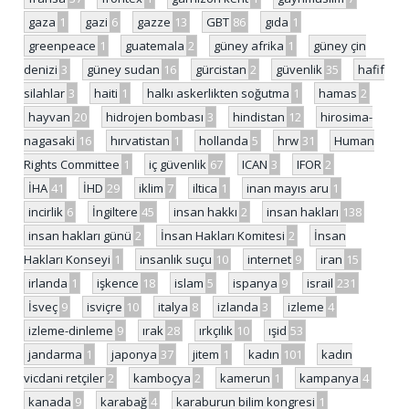
gaza
1
gazi
6
gazze
13
GBT
86
gıda
1
greenpeace
1
guatemala
2
güney afrika
1
güney çin
denizi
3
güney sudan
16
gürcistan
2
güvenlik
35
hafif
silahlar
3
haiti
1
halkı askerlikten soğutma
1
hamas
2
hayvan
20
hidrojen bombası
3
hindistan
12
hirosima-
nagasaki
16
hırvatistan
1
hollanda
5
hrw
31
Human
Rights Committee
1
iç güvenlik
67
ICAN
3
IFOR
2
İHA
41
İHD
29
iklim
7
iltica
1
inan mayıs aru
1
incirlik
6
İngiltere
45
insan hakkı
2
insan hakları
138
insan hakları günü
2
İnsan Hakları Komitesi
2
İnsan
Hakları Konseyi
1
insanlık suçu
10
internet
9
iran
15
irlanda
1
işkence
18
islam
5
ispanya
9
israil
231
İsveç
9
isviçre
10
italya
8
izlanda
3
izleme
4
izleme-dinleme
9
ırak
28
ırkçılık
10
ışid
53
jandarma
1
japonya
37
jitem
1
kadın
101
kadın
vicdani retçiler
2
kamboçya
2
kamerun
1
kampanya
4
kanada
9
karabağ
4
karaburun bilim kongresi
1