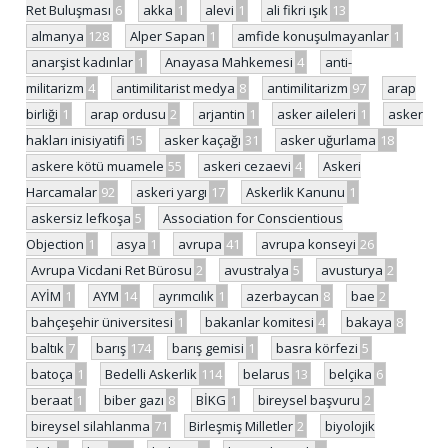
Ret Buluşması
6
akka
1
alevi
1
ali fikri ışık
13
almanya
128
Alper Sapan
1
amfide konuşulmayanlar
1
anarşist kadınlar
1
Anayasa Mahkemesi
4
anti-
militarizm
4
antimilitarist medya
8
antimilitarizm
97
arap
birliği
1
arap ordusu
2
arjantin
1
asker aileleri
1
asker
hakları inisiyatifi
15
asker kaçağı
31
asker uğurlama
18
askere kötü muamele
55
askeri cezaevi
4
Askeri
Harcamalar
92
askeri yargı
17
Askerlik Kanunu
1
askersiz lefkoşa
5
Association for Conscientious
Objection
1
asya
1
avrupa
41
avrupa konseyi
26
Avrupa Vicdani Ret Bürosu
2
avustralya
5
avusturya
2
AYİM
1
AYM
14
ayrımcılık
1
azerbaycan
8
bae
2
bahçeşehir üniversitesi
1
bakanlar komitesi
4
bakaya
8
baltık
7
barış
174
barış gemisi
1
basra körfezi
5
batoça
1
Bedelli Askerlik
114
belarus
13
belçika
6
beraat
1
biber gazı
8
BİKG
1
bireysel başvuru
2
bireysel silahlanma
71
Birleşmiş Milletler
2
biyolojik