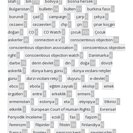
silah
1
bm
172
bolivya
2
bosna hersek
2
Bulgaristan
3
bulletin
14
bülten
11
burkina faso
1
burundi
2
çad
1
campaign
5
çarşı
1
çekya
1
cezaevi
1
cezaevleri
6
chp
1
çin
35
çınar koçgiri
doğan
3
CO
1
CO Watch
2
çocuk
150
Çocuk
askerler
45
connection e.V
7
conscientious objection
16
conscientious objection association
5
conscientious objection
right
1
conscientious objection watch
9
Danimarka
6
darbe
76
derin devlet
10
din
3
doğa
10
dövizli
askerlik
7
dünya barış günü
1
dünya vicdani retçiler
günü
2
dürzi vicdani retçi
3
duyuru
1
e-devlet
1
ebco
64
ebola
1
eğitim zayiatı
1
ekoloji
3
emek
örgütleri
1
eritre
1
erkeklik
18
ermeni
5
ermenistan
5
estonya
2
eta
5
etiyopya
4
Etkiniz
1
etkinlik
1
European Court of Human Rights
1
Evrensel
Periyodik İnceleme
2
ezidi
1
fas
1
faşizm
4
feminizm
2
filipinler
6
filistin
36
Finlandiya
9
fransa
37
frontex
1
garnizon kent
1
gayrimüslim
7