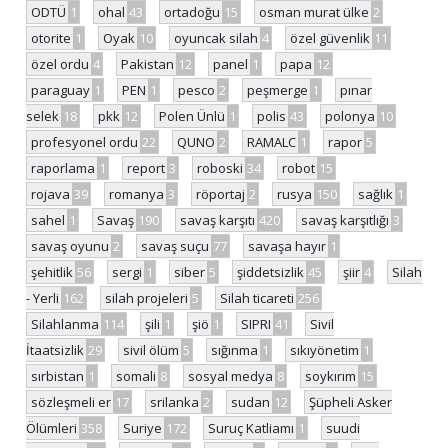
ODTÜ
1
ohal
43
ortadoğu
15
osman murat ülke
2
otorite
1
Oyak
10
oyuncak silah
4
özel güvenlik
11
özel ordu
4
Pakistan
12
panel
1
papa
12
paraguay
1
PEN
1
pesco
2
peşmerge
1
pınar
selek
18
pkk
12
Polen Ünlü
1
polis
43
polonya
10
profesyonel ordu
22
QUNO
2
RAMALC
1
rapor
5
raporlama
1
report
3
roboski
34
robot
15
rojava
39
romanya
3
röportaj
2
rusya
150
sağlık
1
sahel
1
Savaş
190
savaş karşıtı
420
savaş karşıtlığı
3
savaş oyunu
2
savaş suçu
77
savaşa hayır
1
şehitlik
56
sergi
1
siber
5
şiddetsizlik
45
şiir
4
Silah
- Yerli
162
silah projeleri
5
Silah ticareti
256
Silahlanma
114
şili
1
şiö
1
SIPRI
41
Sivil
İtaatsizlik
29
sivil ölüm
5
sığınma
1
sıkıyönetim
1
sırbistan
1
somali
8
sosyal medya
8
soykırım
15
sözleşmeli er
17
srilanka
2
sudan
12
Şüpheli Asker
Ölümleri
358
Suriye
172
Suruç Katliamı
1
suudi