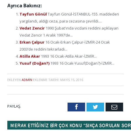
Ayrıca Bakınız:
Tayfun Gönül
Tayfun Gönül-İSTANBUL-155. maddeden
yargılandı, aldığı ceza, para cezasına çevrildi....
Vedat Zencir
1990 Şubat'ında vicdani reddini açıklayan
Vedat Zencir 1 Aralık 1997’de...
Erkan Çalpur
16 Ocak-Erkan Çalpur-İZMİR-24 Ocak
2003’de reddini tekrarladı...
Atilla Akar
1993 16 Ocak-Atilla Akar-İZMİR...
Yusuf (Doğan?)
1993 16 Ocak-Yusuf(Doğan?)-İZMİR...
EKLEYEN
ADMIN
EKLENME TARIHI:
MAYIS 15, 2016
PAYLAŞ.
Facebook
Twitter
Emai