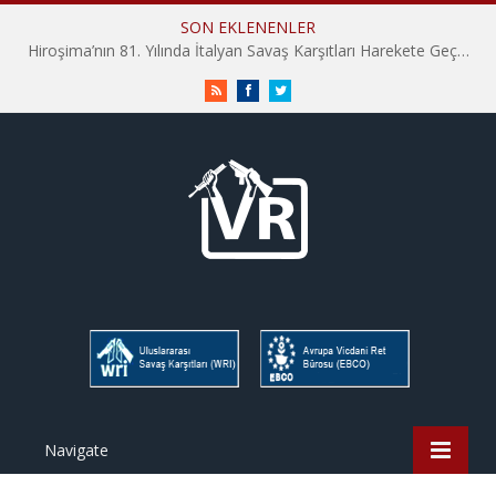
SON EKLENENLER
Hiroşima’nın 81. Yılında İtalyan Savaş Karşıtları Harekete Geçti: “Hatırlamak yeterli değil”
RSS
Facebook
Twitter
Navigate