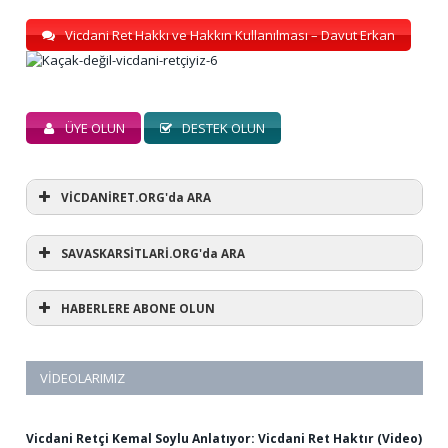
Vicdani Ret Hakkı ve Hakkın Kullanılması – Davut Erkan
ÜYE OLUN
DESTEK OLUN
VİCDANİRET.ORG'da ARA
SAVASKARSİTLARİ.ORG'da ARA
HABERLERE ABONE OLUN
VIDEOLARIMIZ
Vicdani Retçi Kemal Soylu Anlatıyor: Vicdani Ret Haktır (Video)