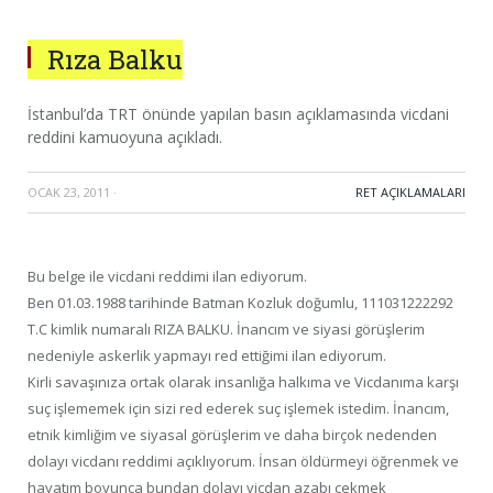
Rıza Balku
İstanbul’da TRT önünde yapılan basın açıklamasında vicdani
reddini kamuoyuna açıkladı.
OCAK 23, 2011
·
RET AÇIKLAMALARI
Bu belge ile vicdani reddimi ilan ediyorum.
Ben 01.03.1988 tarihinde Batman Kozluk doğumlu, 111031222292
T.C kimlik numaralı RIZA BALKU. İnancım ve siyasi görüşlerim
nedeniyle askerlik yapmayı red ettiğimi ilan ediyorum.
Kirli savaşınıza ortak olarak insanlığa halkıma ve Vicdanıma karşı
suç işlememek için sizi red ederek suç işlemek istedim. İnancım,
etnik kimliğim ve siyasal görüşlerim ve daha birçok nedenden
dolayı vicdanı reddimi açıklıyorum. İnsan öldürmeyi öğrenmek ve
hayatım boyunca bundan dolayı vicdan azabı çekmek