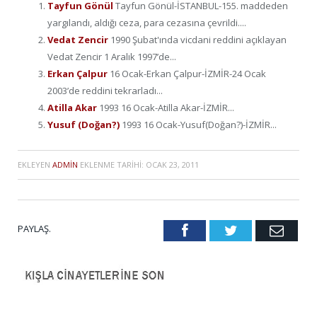
Tayfun Gönül
Tayfun Gönül-İSTANBUL-155. maddeden
yargılandı, aldığı ceza, para cezasına çevrildi....
Vedat Zencir
1990 Şubat'ında vicdani reddini açıklayan
Vedat Zencir 1 Aralık 1997’de...
Erkan Çalpur
16 Ocak-Erkan Çalpur-İZMİR-24 Ocak
2003’de reddini tekrarladı...
Atilla Akar
1993 16 Ocak-Atilla Akar-İZMİR...
Yusuf (Doğan?)
1993 16 Ocak-Yusuf(Doğan?)-İZMİR...
EKLEYEN
ADMIN
EKLENME TARIHI:
OCAK 23, 2011
PAYLAŞ.
Facebook
Twitter
Emai