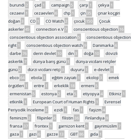
burundi
2
çad
1
campaign
5
çarşı
1
çekya
1
cezaevi
1
cezaevleri
6
chp
1
çin
35
çınar koçgiri
doğan
3
CO
1
CO Watch
2
çocuk
150
Çocuk
askerler
45
connection e.V
7
conscientious objection
16
conscientious objection association
5
conscientious objection
right
1
conscientious objection watch
9
Danimarka
6
darbe
76
derin devlet
10
din
3
doğa
10
dövizli
askerlik
7
dünya barış günü
1
dünya vicdani retçiler
günü
2
dürzi vicdani retçi
3
duyuru
1
e-devlet
1
ebco
64
ebola
1
eğitim zayiatı
1
ekoloji
3
emek
örgütleri
1
eritre
1
erkeklik
18
ermeni
5
ermenistan
5
estonya
2
eta
5
etiyopya
4
Etkiniz
1
etkinlik
1
European Court of Human Rights
1
Evrensel
Periyodik İnceleme
2
ezidi
1
fas
1
faşizm
4
feminizm
2
filipinler
6
filistin
36
Finlandiya
9
fransa
37
frontex
1
garnizon kent
1
gayrimüslim
7
gaza
1
gazi
6
gazze
13
GBT
86
gıda
1