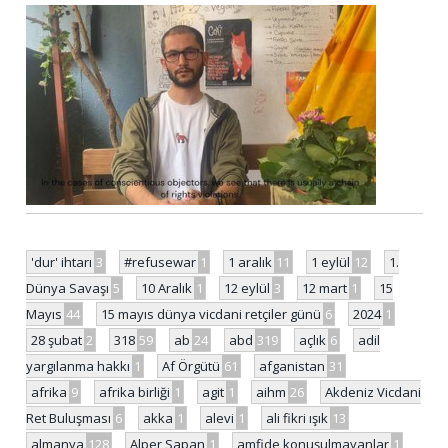
'dur' ihtarı
3
#refusewar
1
1 aralık
11
1 eylül
12
1.
Dünya Savaşı
5
10 Aralık
1
12 eylül
3
12 mart
1
15
Mayıs
44
15 mayıs dünya vicdani retçiler günü
6
2024
1
28 şubat
2
318
59
ab
24
abd
319
açlık
6
adil
yargılanma hakkı
1
Af Örgütü
61
afganistan
31
afrika
9
afrika birliği
1
agit
1
aihm
26
Akdeniz Vicdani
Ret Buluşması
6
akka
1
alevi
1
ali fikri ışık
13
almanya
128
Alper Sapan
1
amfide konuşulmayanlar
1