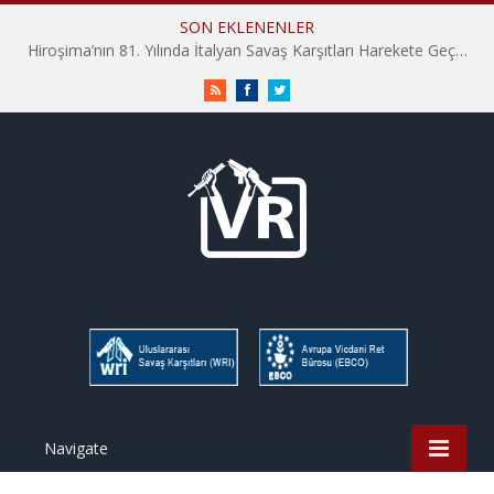
SON EKLENENLER
Hiroşima’nın 81. Yılında İtalyan Savaş Karşıtları Harekete Geçti: “Hatırlamak yeterli değil”
RSS
Facebook
Twitter
Navigate