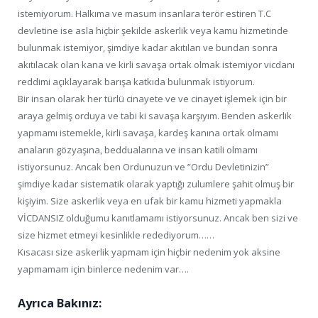
istemiyorum. Halkıma ve masum insanlara terör estiren T.C
devletine ise asla hiçbir şekilde askerlik veya kamu hizmetinde
bulunmak istemiyor, şimdiye kadar akıtılan ve bundan sonra
akıtılacak olan kana ve kirli savaşa ortak olmak istemiyor vicdanı
reddimi açıklayarak barışa katkıda bulunmak istiyorum.
Bir insan olarak her türlü cinayete ve ve cinayet işlemek için bir
araya gelmiş orduya ve tabi ki savaşa karşıyım. Benden askerlik
yapmamı istemekle, kirli savaşa, kardeş kanına ortak olmamı
anaların gözyaşına, beddualarına ve insan katili olmamı
istiyorsunuz. Ancak ben Ordunuzun ve ”Ordu Devletinizin”
şimdiye kadar sistematik olarak yaptığı zulumlere şahit olmuş bir
kişiyim. Size askerlik veya en ufak bir kamu hizmeti yapmakla
VİCDANSIZ olduğumu kanıtlamamı istiyorsunuz. Ancak ben sizi ve
size hizmet etmeyi kesinlikle redediyorum……
Kısacası size askerlik yapmam için hiçbir nedenim yok aksine
yapmamam için binlerce nedenim var….
Ayrıca Bakınız: