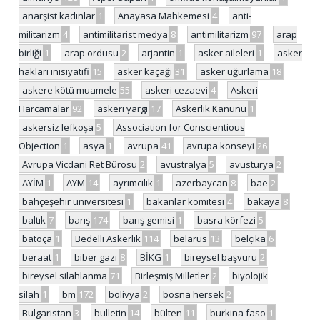
anarşist kadınlar
1
Anayasa Mahkemesi
4
anti-
militarizm
4
antimilitarist medya
8
antimilitarizm
97
arap
birliği
1
arap ordusu
2
arjantin
1
asker aileleri
1
asker
hakları inisiyatifi
15
asker kaçağı
31
asker uğurlama
18
askere kötü muamele
55
askeri cezaevi
4
Askeri
Harcamalar
92
askeri yargı
17
Askerlik Kanunu
1
askersiz lefkoşa
5
Association for Conscientious
Objection
1
asya
1
avrupa
41
avrupa konseyi
26
Avrupa Vicdani Ret Bürosu
2
avustralya
5
avusturya
2
AYİM
1
AYM
14
ayrımcılık
1
azerbaycan
8
bae
2
bahçeşehir üniversitesi
1
bakanlar komitesi
4
bakaya
8
baltık
7
barış
174
barış gemisi
1
basra körfezi
5
batoça
1
Bedelli Askerlik
114
belarus
13
belçika
6
beraat
1
biber gazı
8
BİKG
1
bireysel başvuru
2
bireysel silahlanma
71
Birleşmiş Milletler
2
biyolojik
silah
1
bm
172
bolivya
2
bosna hersek
2
Bulgaristan
3
bulletin
14
bülten
11
burkina faso
1