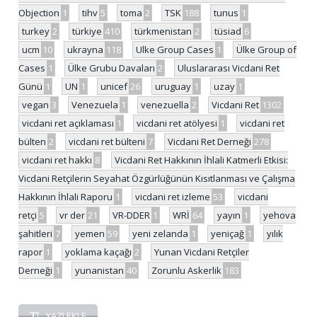
Objection
1
tihv
5
toma
2
TSK
188
tunus
1
turkey
2
türkiye
410
türkmenistan
2
tüsiad
6
ucm
10
ukrayna
118
Ulke Group Cases
1
Ülke Group of
Cases
1
Ülke Grubu Davaları
2
Uluslararası Vicdani Ret
Günü
1
UN
1
unicef
26
uruguay
1
uzay
1
vegan
3
Venezuela
1
venezuella
2
Vicdani Ret
1302
vicdani ret açıklaması
1
vicdani ret atölyesi
1
vicdani ret
bülten
2
vicdani ret bülteni
7
Vicdani Ret Derneği
278
vicdani ret hakkı
8
Vicdani Ret Hakkının İhlali Katmerli Etkisi:
Vicdani Retçilerin Seyahat Özgürlüğünün Kısıtlanması ve Çalışma
Hakkının İhlali Raporu
1
vicdani ret izleme
53
vicdani
retçi
5
vr der
21
VR-DDER
1
WRİ
64
yayın
1
yehova
şahitleri
7
yemen
59
yeni zelanda
1
yeniçağ
1
yılık
rapor
1
yoklama kaçağı
2
Yunan Vicdani Retçiler
Derneği
1
yunanistan
40
Zorunlu Askerlik
183
YAZI EKLE