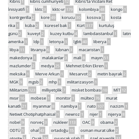
Kıbrıs
1
kıbrıs cumhuriyeti
12
Kıbrıs'ta Vicdani Ret
İnisiyatifi
1
kktc
3
kktc-vr
179
kolombiya
48
kongo
1
kontrgerilla
2
kore
49
korucu
30
kosova
1
kosta
rika
1
küba
2
küresel bak
1
Kürt
317
kurtuluş
günü
2
kuveyt
2
kuzey kutbu
4
lambdaistanbul
1
latin
amerika
1
ldp
1
letonya
1
lgbti
40
liberya
1
libya
11
litvanya
6
lübnan
3
macaristan
1
makedonya
1
malakanlar
3
mali
8
mayın
51
mazlumder
2
medya
25
Mehmet Erkin Ekren
1
meksika
1
Merve Arkun
1
Mesarvot
2
metin bayrak
2
MGK
9
mgsb
2
mhp
1
militarizasyon
1
Militarizm
123
milliyetçilik
7
misket bombası
10
MİT
12
mısır
16
mobese
1
monitor
1
mülteci
76
murat
kanatlı
21
myanmar
8
namibya
1
nato
107
nazizm
1
Netiwit Chotiphatphaisal
1
newroz
1
nijer
1
nijerya
8
nobel
9
norveç
3
nükleer
113
OAC
9
obama
2
ODTÜ
1
ohal
43
ortadoğu
15
osman murat ülke
2
otorite
1
Oyak
10
oyuncak silah
4
özel güvenlik
11