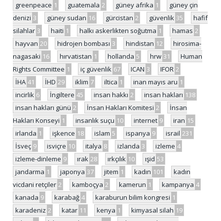
greenpeace
1
guatemala
2
güney afrika
1
güney çin
denizi
3
güney sudan
16
gürcistan
2
güvenlik
35
hafif
silahlar
3
haiti
1
halkı askerlikten soğutma
1
hamas
2
hayvan
20
hidrojen bombası
3
hindistan
12
hirosima-
nagasaki
16
hırvatistan
1
hollanda
5
hrw
31
Human
Rights Committee
1
iç güvenlik
67
ICAN
3
IFOR
2
İHA
41
İHD
29
iklim
7
iltica
1
inan mayıs aru
1
incirlik
6
İngiltere
45
insan hakkı
2
insan hakları
138
insan hakları günü
2
İnsan Hakları Komitesi
2
İnsan
Hakları Konseyi
1
insanlık suçu
10
internet
9
iran
15
irlanda
1
işkence
18
islam
5
ispanya
9
israil
231
İsveç
9
isviçre
10
italya
8
izlanda
3
izleme
4
izleme-dinleme
9
ırak
28
ırkçılık
10
ışid
53
jandarma
1
japonya
37
jitem
1
kadın
101
kadın
vicdani retçiler
2
kamboçya
2
kamerun
1
kampanya
4
kanada
9
karabağ
4
karaburun bilim kongresi
1
karadeniz
2
katar
11
kenya
1
kimyasal silah
19