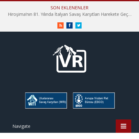
SON EKLENENLER
Hiroşima’nın 81. Yılında İtalyan Savaş Karşıtları Harekete Geçti: “Hatırlamak yeterli değil”
RSS
Facebook
Twitter
Navigate