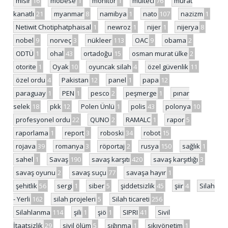
mısır
16
mobese
1
monitor
1
mülteci
76
murat
kanatlı
21
myanmar
8
namibya
1
nato
107
nazizm
1
Netiwit Chotiphatphaisal
1
newroz
1
nijer
1
nijerya
8
nobel
9
norveç
3
nükleer
113
OAC
9
obama
2
ODTÜ
1
ohal
43
ortadoğu
15
osman murat ülke
2
otorite
1
Oyak
10
oyuncak silah
4
özel güvenlik
11
özel ordu
4
Pakistan
12
panel
1
papa
12
paraguay
1
PEN
1
pesco
2
peşmerge
1
pınar
selek
18
pkk
12
Polen Ünlü
1
polis
43
polonya
10
profesyonel ordu
22
QUNO
2
RAMALC
1
rapor
5
raporlama
1
report
3
roboski
34
robot
15
rojava
39
romanya
3
röportaj
2
rusya
150
sağlık
1
sahel
1
Savaş
190
savaş karşıtı
420
savaş karşıtlığı
3
savaş oyunu
2
savaş suçu
77
savaşa hayır
1
şehitlik
56
sergi
1
siber
5
şiddetsizlik
45
şiir
4
Silah
- Yerli
162
silah projeleri
5
Silah ticareti
256
Silahlanma
114
şili
1
şiö
1
SIPRI
41
Sivil
İtaatsizlik
29
sivil ölüm
5
sığınma
1
sıkıyönetim
1