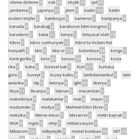
izleme-dinleme
9
ırak
28
ırkçılık
10
ışid
53
jandarma
1
japonya
37
jitem
1
kadın
101
kadın
vicdani retçiler
2
kamboçya
2
kamerun
1
kampanya
4
kanada
9
karabağ
4
karaburun bilim kongresi
1
karadeniz
2
katar
11
kenya
1
kimyasal silah
19
Kıbrıs
1
kıbrıs cumhuriyeti
12
Kıbrıs'ta Vicdani Ret
İnisiyatifi
1
kktc
3
kktc-vr
179
kolombiya
48
kongo
1
kontrgerilla
2
kore
49
korucu
30
kosova
1
kosta
rika
1
küba
2
küresel bak
1
Kürt
317
kurtuluş
günü
2
kuveyt
2
kuzey kutbu
4
lambdaistanbul
1
latin
amerika
1
ldp
1
letonya
1
lgbti
40
liberya
1
libya
11
litvanya
6
lübnan
3
macaristan
1
makedonya
1
malakanlar
3
mali
8
mayın
51
mazlumder
2
medya
25
Mehmet Erkin Ekren
1
meksika
1
Merve Arkun
1
Mesarvot
2
metin bayrak
2
MGK
9
mgsb
2
mhp
1
militarizasyon
1
Militarizm
123
milliyetçilik
7
misket bombası
10
MİT
12