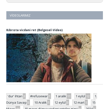
VIDEOLARIMIZ
Kıbrısta vicdani ret (Belgesel-Video)
'dur' ihtarı
3
#refusewar
1
1 aralık
11
1 eylül
12
1.
Dünya Savaşı
5
10 Aralık
1
12 eylül
3
12 mart
1
15
Mayıs
44
15 mayıs dünya vicdani retçiler günü
6
2024
1