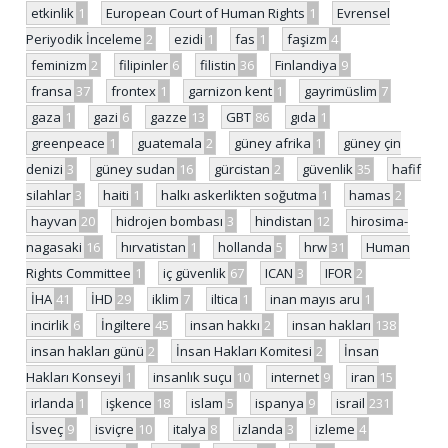
etkinlik
1
European Court of Human Rights
1
Evrensel
Periyodik İnceleme
2
ezidi
1
fas
1
faşizm
4
feminizm
2
filipinler
6
filistin
36
Finlandiya
9
fransa
37
frontex
1
garnizon kent
1
gayrimüslim
7
gaza
1
gazi
6
gazze
13
GBT
86
gıda
1
greenpeace
1
guatemala
2
güney afrika
1
güney çin
denizi
3
güney sudan
16
gürcistan
2
güvenlik
35
hafif
silahlar
3
haiti
1
halkı askerlikten soğutma
1
hamas
2
hayvan
20
hidrojen bombası
3
hindistan
12
hirosima-
nagasaki
16
hırvatistan
1
hollanda
5
hrw
31
Human
Rights Committee
1
iç güvenlik
67
ICAN
3
IFOR
2
İHA
41
İHD
29
iklim
7
iltica
1
inan mayıs aru
1
incirlik
6
İngiltere
45
insan hakkı
2
insan hakları
138
insan hakları günü
2
İnsan Hakları Komitesi
2
İnsan
Hakları Konseyi
1
insanlık suçu
10
internet
9
iran
15
irlanda
1
işkence
18
islam
5
ispanya
9
israil
231
İsveç
9
isviçre
10
italya
8
izlanda
3
izleme
4