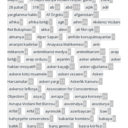
28 şubat
2
318
59
ab
24
abd
319
açlık
6
adil
yargılanma hakkı
1
Af Örgütü
61
afganistan
31
afrika
9
afrika birliği
1
agit
1
aihm
26
Akdeniz Vicdani
Ret Buluşması
6
akka
1
alevi
1
ali fikri ışık
13
almanya
128
Alper Sapan
1
amfide konuşulmayanlar
1
anarşist kadınlar
1
Anayasa Mahkemesi
4
anti-
militarizm
4
antimilitarist medya
8
antimilitarizm
97
arap
birliği
1
arap ordusu
2
arjantin
1
asker aileleri
1
asker
hakları inisiyatifi
15
asker kaçağı
31
asker uğurlama
18
askere kötü muamele
55
askeri cezaevi
4
Askeri
Harcamalar
92
askeri yargı
17
Askerlik Kanunu
1
askersiz lefkoşa
5
Association for Conscientious
Objection
1
asya
1
avrupa
41
avrupa konseyi
26
Avrupa Vicdani Ret Bürosu
2
avustralya
5
avusturya
2
AYİM
1
AYM
14
ayrımcılık
1
azerbaycan
8
bae
2
bahçeşehir üniversitesi
1
bakanlar komitesi
4
bakaya
8
baltık
7
barış
174
barış gemisi
1
basra körfezi
5