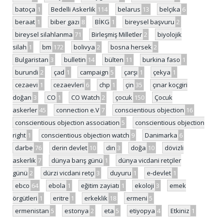
batoça
1
Bedelli Askerlik
114
belarus
13
belçika
6
beraat
1
biber gazı
8
BİKG
1
bireysel başvuru
2
bireysel silahlanma
71
Birleşmiş Milletler
2
biyolojik
silah
1
bm
172
bolivya
2
bosna hersek
2
Bulgaristan
3
bulletin
14
bülten
11
burkina faso
1
burundi
2
çad
1
campaign
5
çarşı
1
çekya
1
cezaevi
1
cezaevleri
6
chp
1
çin
35
çınar koçgiri
doğan
3
CO
1
CO Watch
2
çocuk
150
Çocuk
askerler
45
connection e.V
7
conscientious objection
16
conscientious objection association
5
conscientious objection
right
1
conscientious objection watch
9
Danimarka
6
darbe
76
derin devlet
10
din
3
doğa
10
dövizli
askerlik
7
dünya barış günü
1
dünya vicdani retçiler
günü
2
dürzi vicdani retçi
3
duyuru
1
e-devlet
1
ebco
64
ebola
1
eğitim zayiatı
1
ekoloji
3
emek
örgütleri
1
eritre
1
erkeklik
18
ermeni
5
ermenistan
5
estonya
2
eta
5
etiyopya
4
Etkiniz
1