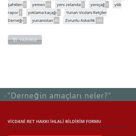
şahitleri
7
yemen
59
yeni zelanda
1
yeniçağ
1
yılık
rapor
1
yoklama kaçağı
2
Yunan Vicdani Retçiler
Derneği
1
yunanistan
40
Zorunlu Askerlik
183
YAZI EKLE
VİCDANİ RET HAKKI İHLALİ BİLDİRİM FORMU