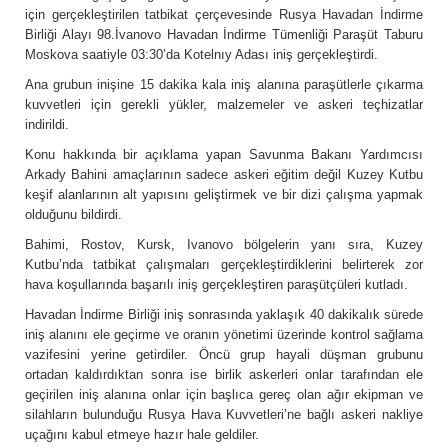
için gerçekleştirilen tatbikat çerçevesinde Rusya Havadan İndirme
Birliği Alayı 98.İvanovo Havadan İndirme Tümenliği Paraşüt Taburu
Moskova saatiyle 03:30’da Kotelnıy Adası iniş gerçekleştirdi.
Ana grubun inişine 15 dakika kala iniş alanına paraşütlerle çıkarma
kuvvetleri için gerekli yükler, malzemeler ve askeri teçhizatlar
indirildi.
Konu hakkında bir açıklama yapan Savunma Bakanı Yardımcısı
Arkady Bahini amaçlarının sadece askeri eğitim değil Kuzey Kutbu
keşif alanlarının alt yapısını geliştirmek ve bir dizi çalışma yapmak
olduğunu bildirdi.
Bahimi, Rostov, Kursk, Ivanovo bölgelerin yanı sıra, Kuzey
Kutbu’nda tatbikat çalışmaları gerçekleştirdiklerini belirterek zor
hava koşullarında başarılı iniş gerçekleştiren paraşütçüleri kutladı.
Havadan İndirme Birliği iniş sonrasında yaklaşık 40 dakikalık sürede
iniş alanını ele geçirme ve oranın yönetimi üzerinde kontrol sağlama
vazifesini yerine getirdiler. Öncü grup hayali düşman grubunu
ortadan kaldırdıktan sonra ise birlik askerleri onlar tarafından ele
geçirilen iniş alanına onlar için başlıca gereç olan ağır ekipman ve
silahların bulunduğu Rusya Hava Kuvvetleri’ne bağlı askeri nakliye
uçağını kabul etmeye hazır hale geldiler.