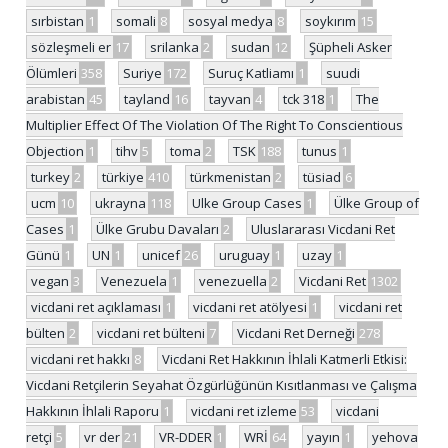
sırbistan
1
somali
8
sosyal medya
8
soykırım
15
sözleşmeli er
17
srilanka
2
sudan
12
Şüpheli Asker
Ölümleri
358
Suriye
172
Suruç Katliamı
1
suudi
arabistan
45
tayland
16
tayvan
4
tck 318
1
The
Multiplier Effect Of The Violation Of The Right To Conscientious
Objection
1
tihv
5
toma
2
TSK
188
tunus
1
turkey
2
türkiye
410
türkmenistan
2
tüsiad
6
ucm
10
ukrayna
118
Ulke Group Cases
1
Ülke Group of
Cases
1
Ülke Grubu Davaları
2
Uluslararası Vicdani Ret
Günü
1
UN
1
unicef
26
uruguay
1
uzay
1
vegan
3
Venezuela
1
venezuella
2
Vicdani Ret
1302
vicdani ret açıklaması
1
vicdani ret atölyesi
1
vicdani ret
bülten
2
vicdani ret bülteni
7
Vicdani Ret Derneği
278
vicdani ret hakkı
8
Vicdani Ret Hakkının İhlali Katmerli Etkisi:
Vicdani Retçilerin Seyahat Özgürlüğünün Kısıtlanması ve Çalışma
Hakkının İhlali Raporu
1
vicdani ret izleme
53
vicdani
retçi
5
vr der
21
VR-DDER
1
WRİ
64
yayın
1
yehova