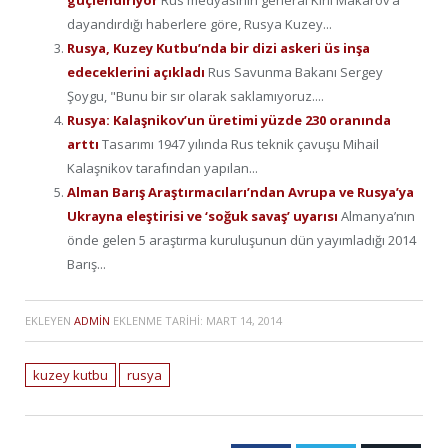
güçlendiriyor
Rus medyasının general Kiril Makarov’a
dayandırdığı haberlere göre, Rusya Kuzey...
Rusya, Kuzey Kutbu’nda bir dizi askeri üs inşa
edeceklerini açıkladı
Rus Savunma Bakanı Sergey
Şoygu, "Bunu bir sır olarak saklamıyoruz....
Rusya: Kalaşnikov’un üretimi yüzde 230 oranında
arttı
Tasarımı 1947 yılında Rus teknik çavuşu Mihail
Kalaşnikov tarafından yapılan...
Alman Barış Araştırmacıları’ndan Avrupa ve Rusya’ya
Ukrayna eleştirisi ve ‘soğuk savaş’ uyarısı
Almanya’nın
önde gelen 5 araştırma kuruluşunun dün yayımladığı 2014
Barış...
EKLEYEN
ADMIN
EKLENME TARIHI:
MART 14, 2014
kuzey kutbu
rusya