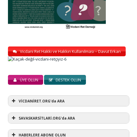
Vicdani Ret Hakkı ve Hakkın Kullanılması – Davut Erkan
ÜYE OLUN
DESTEK OLUN
VİCDANİRET.ORG'da ARA
SAVASKARSİTLARİ.ORG'da ARA
HABERLERE ABONE OLUN