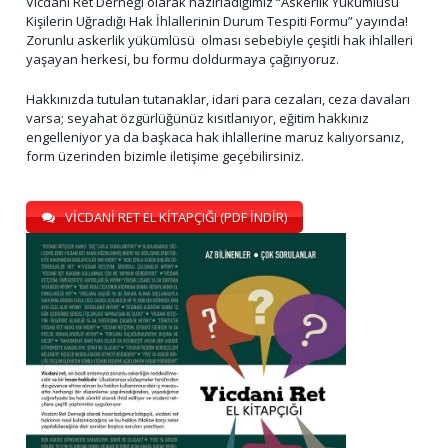
Vicdani Ret Derneği olarak hazırladığımız “Askerlik Yükümlüsü
Kişilerin Uğradığı Hak İhlallerinin Durum Tespiti Formu” yayında!
Zorunlu askerlik yükümlüsü olması sebebiyle çeşitli hak ihlalleri
yaşayan herkesi, bu formu doldurmaya çağırıyoruz.
Hakkınızda tutulan tutanaklar, idari para cezaları, ceza davaları
varsa; seyahat özgürlüğünüz kısıtlanıyor, eğitim hakkınız
engelleniyor ya da başkaca hak ihlallerine maruz kalıyorsanız,
form üzerinden bizimle iletişime geçebilirsiniz.
VİCDANİ RET EL KİTAPÇIĞI (PDF İNDİR)