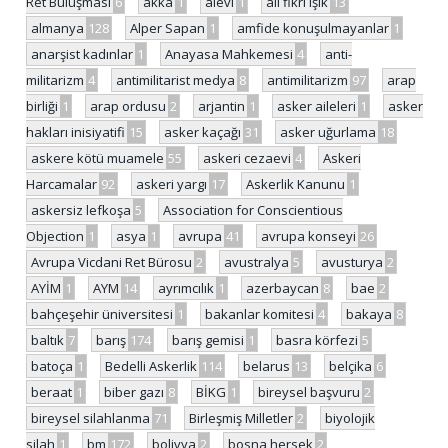
Ret Buluşması
6
akka
1
alevi
1
ali fikri ışık
13
almanya
128
Alper Sapan
1
amfide konuşulmayanlar
1
anarşist kadınlar
1
Anayasa Mahkemesi
4
anti-
militarizm
4
antimilitarist medya
8
antimilitarizm
97
arap
birliği
1
arap ordusu
2
arjantin
1
asker aileleri
1
asker
hakları inisiyatifi
15
asker kaçağı
31
asker uğurlama
18
askere kötü muamele
55
askeri cezaevi
4
Askeri
Harcamalar
92
askeri yargı
17
Askerlik Kanunu
1
askersiz lefkoşa
5
Association for Conscientious
Objection
1
asya
1
avrupa
41
avrupa konseyi
26
Avrupa Vicdani Ret Bürosu
2
avustralya
5
avusturya
2
AYİM
1
AYM
14
ayrımcılık
1
azerbaycan
8
bae
2
bahçeşehir üniversitesi
1
bakanlar komitesi
4
bakaya
8
baltık
7
barış
174
barış gemisi
1
basra körfezi
5
batoça
1
Bedelli Askerlik
114
belarus
13
belçika
6
beraat
1
biber gazı
8
BİKG
1
bireysel başvuru
2
bireysel silahlanma
71
Birleşmiş Milletler
2
biyolojik
silah
1
bm
172
bolivya
2
bosna hersek
2