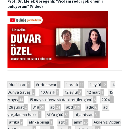
Prof. Dr. Melek Göregenli: “Vicdani reddi çok önemli
buluyorum” (Video)
'dur' ihtarı
3
#refusewar
1
1 aralık
11
1 eylül
12
1.
Dünya Savaşı
5
10 Aralık
1
12 eylül
3
12 mart
1
15
Mayıs
44
15 mayıs dünya vicdani retçiler günü
6
2024
1
28 şubat
2
318
59
ab
24
abd
319
açlık
6
adil
yargılanma hakkı
1
Af Örgütü
61
afganistan
31
afrika
9
afrika birliği
1
agit
1
aihm
26
Akdeniz Vicdani