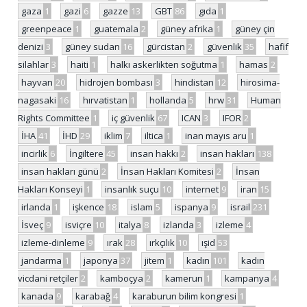
gaza
1
gazi
6
gazze
13
GBT
86
gıda
1
greenpeace
1
guatemala
2
güney afrika
1
güney çin
denizi
3
güney sudan
16
gürcistan
2
güvenlik
35
hafif
silahlar
3
haiti
1
halkı askerlikten soğutma
1
hamas
2
hayvan
20
hidrojen bombası
3
hindistan
12
hirosima-
nagasaki
16
hırvatistan
1
hollanda
5
hrw
31
Human
Rights Committee
1
iç güvenlik
67
ICAN
3
IFOR
2
İHA
41
İHD
29
iklim
7
iltica
1
inan mayıs aru
1
incirlik
6
İngiltere
45
insan hakkı
2
insan hakları
138
insan hakları günü
2
İnsan Hakları Komitesi
2
İnsan
Hakları Konseyi
1
insanlık suçu
10
internet
9
iran
15
irlanda
1
işkence
18
islam
5
ispanya
9
israil
231
İsveç
9
isviçre
10
italya
8
izlanda
3
izleme
4
izleme-dinleme
9
ırak
28
ırkçılık
10
ışid
53
jandarma
1
japonya
37
jitem
1
kadın
101
kadın
vicdani retçiler
2
kamboçya
2
kamerun
1
kampanya
4
kanada
9
karabağ
4
karaburun bilim kongresi
1