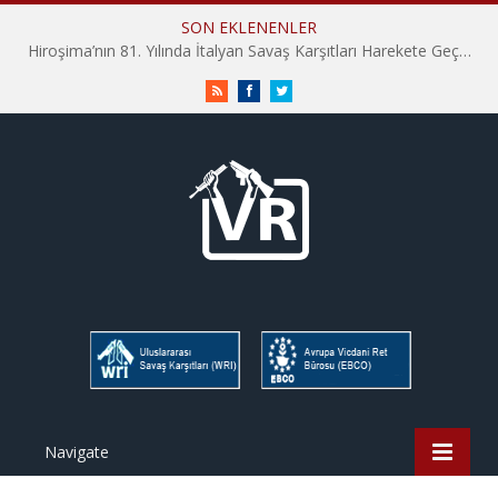
SON EKLENENLER
Hiroşima’nın 81. Yılında İtalyan Savaş Karşıtları Harekete Geçti: “Hatırlamak yeterli değil”
RSS
Facebook
Twitter
Navigate