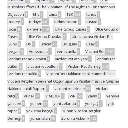
Multiplier Effect Of The Violation Of The Right To Conscientious
Objection
1
tihv
5
toma
2
TSK
188
tunus
1
turkey
2
türkiye
410
türkmenistan
2
tüsiad
6
ucm
10
ukrayna
118
Ulke Group Cases
1
Ülke Group of
Cases
1
Ülke Grubu Davaları
2
Uluslararası Vicdani Ret
Günü
1
UN
1
unicef
26
uruguay
1
uzay
1
vegan
3
Venezuela
1
venezuella
2
Vicdani Ret
1302
vicdani ret açıklaması
1
vicdani ret atölyesi
1
vicdani ret
bülten
2
vicdani ret bülteni
7
Vicdani Ret Derneği
278
vicdani ret hakkı
8
Vicdani Ret Hakkının İhlali Katmerli Etkisi:
Vicdani Retçilerin Seyahat Özgürlüğünün Kısıtlanması ve Çalışma
Hakkının İhlali Raporu
1
vicdani ret izleme
53
vicdani
retçi
5
vr der
21
VR-DDER
1
WRİ
64
yayın
1
yehova
şahitleri
7
yemen
59
yeni zelanda
1
yeniçağ
1
yılık
rapor
1
yoklama kaçağı
2
Yunan Vicdani Retçiler
Derneği
1
yunanistan
40
Zorunlu Askerlik
183