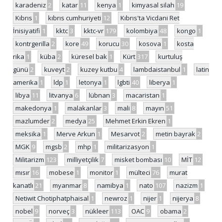
karadeniz
2
katar
11
kenya
1
kimyasal silah
19
Kıbrıs
1
kıbrıs cumhuriyeti
12
Kıbrıs'ta Vicdani Ret
İnisiyatifi
1
kktc
3
kktc-vr
179
kolombiya
48
kongo
1
kontrgerilla
2
kore
49
korucu
30
kosova
1
kosta
rika
1
küba
2
küresel bak
1
Kürt
317
kurtuluş
günü
2
kuveyt
2
kuzey kutbu
4
lambdaistanbul
1
latin
amerika
1
ldp
1
letonya
1
lgbti
40
liberya
1
libya
11
litvanya
6
lübnan
3
macaristan
1
makedonya
1
malakanlar
3
mali
8
mayın
51
mazlumder
2
medya
25
Mehmet Erkin Ekren
1
meksika
1
Merve Arkun
1
Mesarvot
2
metin bayrak
2
MGK
9
mgsb
2
mhp
1
militarizasyon
1
Militarizm
123
milliyetçilik
7
misket bombası
10
MİT
12
mısır
16
mobese
1
monitor
1
mülteci
76
murat
kanatlı
21
myanmar
8
namibya
1
nato
107
nazizm
1
Netiwit Chotiphatphaisal
1
newroz
1
nijer
1
nijerya
8
nobel
9
norveç
3
nükleer
113
OAC
9
obama
2