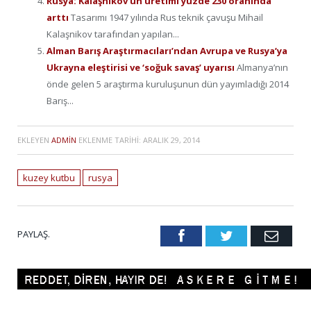
Rusya: Kalaşnikov’un üretimi yüzde 230 oranında
arttı
Tasarımı 1947 yılında Rus teknik çavuşu Mihail
Kalaşnikov tarafından yapılan...
Alman Barış Araştırmacıları’ndan Avrupa ve Rusya’ya
Ukrayna eleştirisi ve ‘soğuk savaş’ uyarısı
Almanya’nın
önde gelen 5 araştırma kuruluşunun dün yayımladığı 2014
Barış...
EKLEYEN
ADMIN
EKLENME TARIHI:
ARALIK 29, 2014
kuzey kutbu
rusya
PAYLAŞ.
Facebook
Twitter
Emai