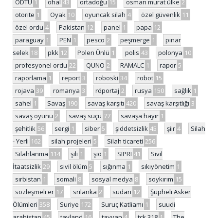
ODTÜ
1
ohal
43
ortadoğu
15
osman murat ülke
2
otorite
1
Oyak
10
oyuncak silah
4
özel güvenlik
11
özel ordu
4
Pakistan
12
panel
1
papa
12
paraguay
1
PEN
1
pesco
2
peşmerge
1
pınar
selek
18
pkk
12
Polen Ünlü
1
polis
43
polonya
10
profesyonel ordu
22
QUNO
2
RAMALC
1
rapor
5
raporlama
1
report
3
roboski
34
robot
15
rojava
39
romanya
3
röportaj
2
rusya
150
sağlık
1
sahel
1
Savaş
190
savaş karşıtı
420
savaş karşıtlığı
3
savaş oyunu
2
savaş suçu
77
savaşa hayır
1
şehitlik
56
sergi
1
siber
5
şiddetsizlik
45
şiir
4
Silah
- Yerli
162
silah projeleri
5
Silah ticareti
256
Silahlanma
114
şili
1
şiö
1
SIPRI
41
Sivil
İtaatsizlik
29
sivil ölüm
5
sığınma
1
sıkıyönetim
1
sırbistan
1
somali
8
sosyal medya
8
soykırım
15
sözleşmeli er
17
srilanka
2
sudan
12
Şüpheli Asker
Ölümleri
358
Suriye
172
Suruç Katliamı
1
suudi
arabistan
45
tayland
16
tayvan
4
tck 318
1
The