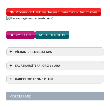
Vicdani Ret Hakkı ve Hakkın Kullanılması – Davut Erkan
ÜYE OLUN
DESTEK OLUN
VİCDANİRET.ORG'da ARA
SAVASKARSİTLARİ.ORG'da ARA
HABERLERE ABONE OLUN
VIDEOLARIMIZ