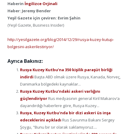
Haberin
İngilizce Orjinali
Haber: Jeremy Bender
Yeşil Gazete için çeviren: Evrim Şahin
(Yeşil Gazete, Business Insider)
http://yesilgazete.org/blog/2014/12/29/rusya-kuzey-kutup-
bolgesini-askerilestiriyor/
Ayrıca Bakınız:
Rusya Kuzey Kutbu’na 350 kişilik paraşüt birliği
indirdi
Başta ABD olmak üzere Rusya, Kanada, Norveç,
Danimarka bölgedeki kaynaklar...
Rusya Kuzey Kutbu’ndaki askeri varlığını
güçlendiriyor
Rus medyasının general Kiril Makarov’a
dayandırdığı haberlere göre, Rusya Kuzey...
Rusya, Kuzey Kutbu’nda bir dizi askeri üs inşa
edeceklerini açıkladı
Rus Savunma Bakanı Sergey
Şoygu, "Bunu bir sır olarak saklamıyoruz....