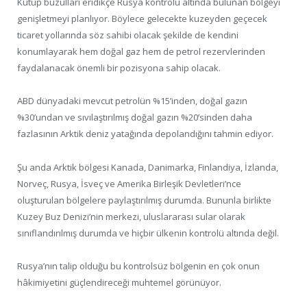
Kutup buzulları eridikçe Rusya kontrolü altında bulunan bölgeyi
genişletmeyi planlıyor. Böylece gelecekte kuzeyden geçecek
ticaret yollarında söz sahibi olacak şekilde de kendini
konumlayarak hem doğal gaz hem de petrol rezervlerinden
faydalanacak önemli bir pozisyona sahip olacak.
ABD dünyadaki mevcut petrolün %15’inden, doğal gazın
%30’undan ve sıvılaştırılmış doğal gazın %20’sinden daha
fazlasının Arktik deniz yatağında depolandığını tahmin ediyor.
Şu anda Arktik bölgesi Kanada, Danimarka, Finlandiya, İzlanda,
Norveç, Rusya, İsveç ve Amerika Birleşik Devletleri’nce
oluşturulan bölgelere paylaştırılmış durumda. Bununla birlikte
Kuzey Buz Denizi’nin merkezi, uluslararası sular olarak
sınıflandırılmış durumda ve hiçbir ülkenin kontrolü altında değil.
Rusya’nın talip olduğu bu kontrolsüz bölgenin en çok onun
hâkimiyetini güçlendireceği muhtemel görünüyor.