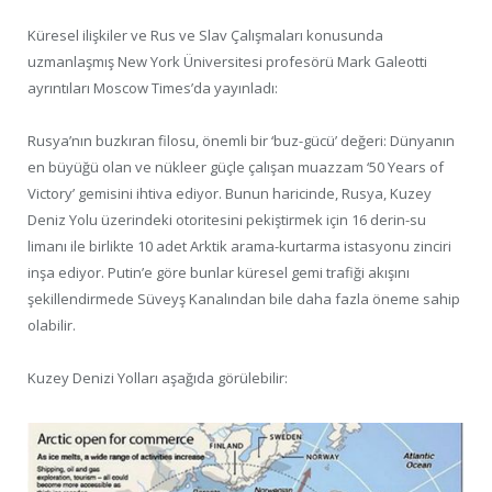
Küresel ilişkiler ve Rus ve Slav Çalışmaları konusunda
uzmanlaşmış New York Üniversitesi profesörü Mark Galeotti
ayrıntıları Moscow Times’da yayınladı:
Rusya’nın buzkıran filosu, önemli bir ‘buz-gücü’ değeri: Dünyanın
en büyüğü olan ve nükleer güçle çalışan muazzam ‘50 Years of
Victory’ gemisini ihtiva ediyor. Bunun haricinde, Rusya, Kuzey
Deniz Yolu üzerindeki otoritesini pekiştirmek için 16 derin-su
limanı ile birlikte 10 adet Arktik arama-kurtarma istasyonu zinciri
inşa ediyor. Putin’e göre bunlar küresel gemi trafiği akışını
şekillendirmede Süveyş Kanalından bile daha fazla öneme sahip
olabilir.
Kuzey Denizi Yolları aşağıda görülebilir: