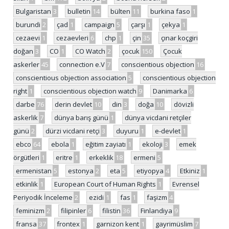
Bulgaristan
3
bulletin
14
bülten
11
burkina faso
1
burundi
2
çad
1
campaign
5
çarşı
1
çekya
1
cezaevi
1
cezaevleri
6
chp
1
çin
35
çınar koçgiri
doğan
3
CO
1
CO Watch
2
çocuk
150
Çocuk
askerler
45
connection e.V
7
conscientious objection
16
conscientious objection association
5
conscientious objection
right
1
conscientious objection watch
9
Danimarka
6
darbe
76
derin devlet
10
din
3
doğa
10
dövizli
askerlik
7
dünya barış günü
1
dünya vicdani retçiler
günü
2
dürzi vicdani retçi
3
duyuru
1
e-devlet
1
ebco
64
ebola
1
eğitim zayiatı
1
ekoloji
3
emek
örgütleri
1
eritre
1
erkeklik
18
ermeni
5
ermenistan
5
estonya
2
eta
5
etiyopya
4
Etkiniz
1
etkinlik
1
European Court of Human Rights
1
Evrensel
Periyodik İnceleme
2
ezidi
1
fas
1
faşizm
4
feminizm
2
filipinler
6
filistin
36
Finlandiya
9
fransa
37
frontex
1
garnizon kent
1
gayrimüslim
7