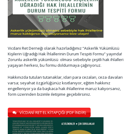
Vicdani Ret Derneği olarak hazırladığımız “Askerlik Yükümlüsü
Kişilerin Uğradığı Hak İhlallerinin Durum Tespiti Formu” yayında!
Zorunlu askerlik yükümlüsü olması sebebiyle çeşitli hak ihlalleri
yaşayan herkesi, bu formu doldurmaya çağırıyoruz.
Hakkınızda tutulan tutanaklar, idari para cezaları, ceza davaları
varsa; seyahat özgürlüğünüz kısıtlanıyor, eğitim hakkınız
engelleniyor ya da başkaca hak ihlallerine maruz kalıyorsanız,
form üzerinden bizimle iletişime geçebilirsiniz.
VİCDANİ RET EL KİTAPÇIĞI (PDF İNDİR)