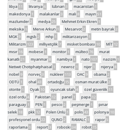
libya
11
litvanya
6
lübnan
3
macaristan
1
makedonya
1
malakanlar
3
mali
8
mayın
51
mazlumder
2
medya
25
Mehmet Erkin Ekren
1
meksika
1
Merve Arkun
1
Mesarvot
2
metin bayrak
2
MGK
9
mgsb
2
mhp
1
militarizasyon
1
Militarizm
123
milliyetçilik
7
misket bombası
10
MİT
12
mısır
16
mobese
1
monitor
1
mülteci
76
murat
kanatlı
21
myanmar
8
namibya
1
nato
107
nazizm
1
Netiwit Chotiphatphaisal
1
newroz
1
nijer
1
nijerya
8
nobel
9
norveç
3
nükleer
113
OAC
9
obama
2
ODTÜ
1
ohal
43
ortadoğu
15
osman murat ülke
2
otorite
1
Oyak
10
oyuncak silah
4
özel güvenlik
11
özel ordu
4
Pakistan
12
panel
1
papa
12
paraguay
1
PEN
1
pesco
2
peşmerge
1
pınar
selek
18
pkk
12
Polen Ünlü
1
polis
43
polonya
10
profesyonel ordu
22
QUNO
2
RAMALC
1
rapor
5
raporlama
1
report
3
roboski
34
robot
15