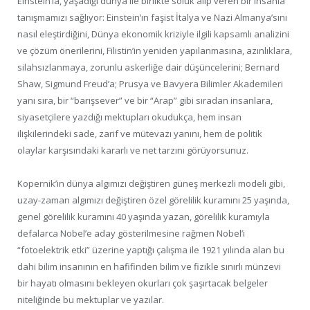
Einstein’la, yaşadığı dünya ile birlikte soluk alıp veren bir insanla
tanışmamızı sağlıyor: Einstein’ın faşist İtalya ve Nazi Almanya’sını
nasıl eleştirdiğini, Dünya ekonomik kriziyle ilgili kapsamlı analizini
ve çözüm önerilerini, Filistin’in yeniden yapılanmasına, azınlıklara,
silahsızlanmaya, zorunlu askerliğe dair düşüncelerini; Bernard
Shaw, Sigmund Freud’a; Prusya ve Bavyera Bilimler Akademileri
yanı sıra, bir “barışsever” ve bir “Arap” gibi sıradan insanlara,
siyasetçilere yazdığı mektupları okudukça, hem insan
ilişkilerindeki sade, zarif ve mütevazı yanını, hem de politik
olaylar karşısındaki kararlı ve net tarzını görüyorsunuz.
Kopernik’in dünya algımızı değiştiren güneş merkezli modeli gibi,
uzay-zaman algımızı değiştiren özel görelilik kuramını 25 yaşında,
genel görelilik kuramını 40 yaşında yazan, görelilik kuramıyla
defalarca Nobel’e aday gösterilmesine rağmen Nobel’i
“fotoelektrik etki” üzerine yaptığı çalışma ile 1921 yılında alan bu
dahi bilim insanının en hafifinden bilim ve fizikle sınırlı münzevi
bir hayatı olmasını bekleyen okurları çok şaşırtacak belgeler
niteliğinde bu mektuplar ve yazılar.