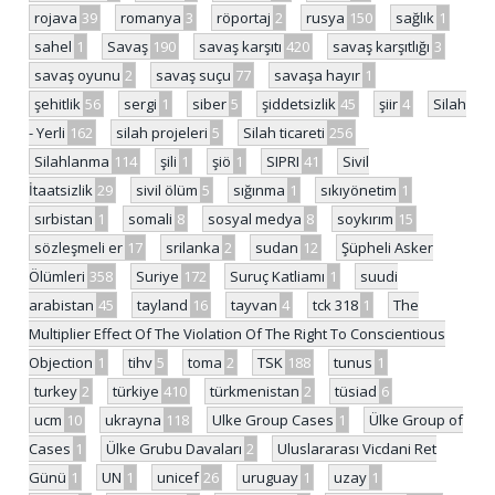
rojava
39
romanya
3
röportaj
2
rusya
150
sağlık
1
sahel
1
Savaş
190
savaş karşıtı
420
savaş karşıtlığı
3
savaş oyunu
2
savaş suçu
77
savaşa hayır
1
şehitlik
56
sergi
1
siber
5
şiddetsizlik
45
şiir
4
Silah
- Yerli
162
silah projeleri
5
Silah ticareti
256
Silahlanma
114
şili
1
şiö
1
SIPRI
41
Sivil
İtaatsizlik
29
sivil ölüm
5
sığınma
1
sıkıyönetim
1
sırbistan
1
somali
8
sosyal medya
8
soykırım
15
sözleşmeli er
17
srilanka
2
sudan
12
Şüpheli Asker
Ölümleri
358
Suriye
172
Suruç Katliamı
1
suudi
arabistan
45
tayland
16
tayvan
4
tck 318
1
The
Multiplier Effect Of The Violation Of The Right To Conscientious
Objection
1
tihv
5
toma
2
TSK
188
tunus
1
turkey
2
türkiye
410
türkmenistan
2
tüsiad
6
ucm
10
ukrayna
118
Ulke Group Cases
1
Ülke Group of
Cases
1
Ülke Grubu Davaları
2
Uluslararası Vicdani Ret
Günü
1
UN
1
unicef
26
uruguay
1
uzay
1