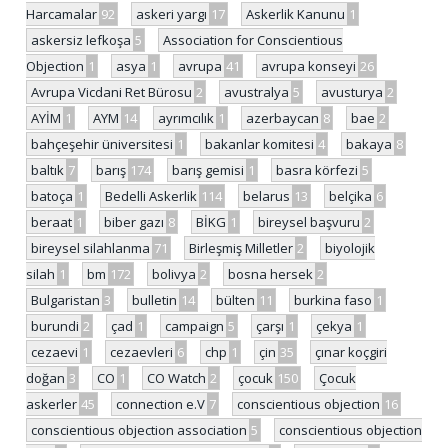
Harcamalar
92
askeri yargı
17
Askerlik Kanunu
1
askersiz lefkoşa
5
Association for Conscientious
Objection
1
asya
1
avrupa
41
avrupa konseyi
26
Avrupa Vicdani Ret Bürosu
2
avustralya
5
avusturya
2
AYİM
1
AYM
14
ayrımcılık
1
azerbaycan
8
bae
2
bahçeşehir üniversitesi
1
bakanlar komitesi
4
bakaya
8
baltık
7
barış
174
barış gemisi
1
basra körfezi
5
batoça
1
Bedelli Askerlik
114
belarus
13
belçika
6
beraat
1
biber gazı
8
BİKG
1
bireysel başvuru
2
bireysel silahlanma
71
Birleşmiş Milletler
2
biyolojik
silah
1
bm
172
bolivya
2
bosna hersek
2
Bulgaristan
3
bulletin
14
bülten
11
burkina faso
1
burundi
2
çad
1
campaign
5
çarşı
1
çekya
1
cezaevi
1
cezaevleri
6
chp
1
çin
35
çınar koçgiri
doğan
3
CO
1
CO Watch
2
çocuk
150
Çocuk
askerler
45
connection e.V
7
conscientious objection
16
conscientious objection association
5
conscientious objection