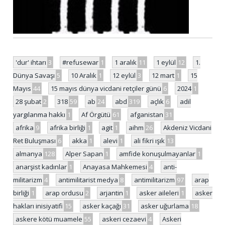
'dur' ihtarı
3
#refusewar
1
1 aralık
11
1 eylül
12
1.
Dünya Savaşı
5
10 Aralık
1
12 eylül
3
12 mart
1
15
Mayıs
44
15 mayıs dünya vicdani retçiler günü
6
2024
1
28 şubat
2
318
59
ab
24
abd
319
açlık
6
adil
yargılanma hakkı
1
Af Örgütü
61
afganistan
31
afrika
9
afrika birliği
1
agit
1
aihm
26
Akdeniz Vicdani
Ret Buluşması
6
akka
1
alevi
1
ali fikri ışık
13
almanya
128
Alper Sapan
1
amfide konuşulmayanlar
1
anarşist kadınlar
1
Anayasa Mahkemesi
4
anti-
militarizm
4
antimilitarist medya
8
antimilitarizm
97
arap
birliği
1
arap ordusu
2
arjantin
1
asker aileleri
1
asker
hakları inisiyatifi
15
asker kaçağı
31
asker uğurlama
18
askere kötü muamele
55
askeri cezaevi
4
Askeri