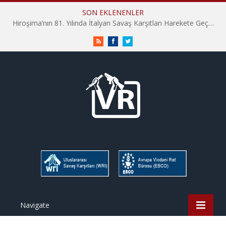
SON EKLENENLER
Hiroşima’nın 81. Yılında İtalyan Savaş Karşıtları Harekete Geçti: “Hatırlamak yeterli değil”
RSS
Facebook
Twitter
Navigate