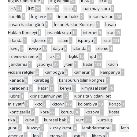
Rights Committee
1
iç güvenlik
67
ICAN
3
IFOR
2
İHA
41
İHD
29
iklim
7
iltica
1
inan mayıs aru
1
incirlik
6
İngiltere
45
insan hakkı
2
insan hakları
138
insan hakları günü
2
İnsan Hakları Komitesi
2
İnsan
Hakları Konseyi
1
insanlık suçu
10
internet
9
iran
15
irlanda
1
işkence
18
islam
5
ispanya
9
israil
231
İsveç
9
isviçre
10
italya
8
izlanda
3
izleme
4
izleme-dinleme
9
ırak
28
ırkçılık
10
ışid
53
jandarma
1
japonya
37
jitem
1
kadın
101
kadın
vicdani retçiler
2
kamboçya
2
kamerun
1
kampanya
4
kanada
9
karabağ
4
karaburun bilim kongresi
1
karadeniz
2
katar
11
kenya
1
kimyasal silah
19
Kıbrıs
1
kıbrıs cumhuriyeti
12
Kıbrıs'ta Vicdani Ret
İnisiyatifi
1
kktc
3
kktc-vr
179
kolombiya
48
kongo
1
kontrgerilla
2
kore
49
korucu
30
kosova
1
kosta
rika
1
küba
2
küresel bak
1
Kürt
317
kurtuluş
günü
2
kuveyt
2
kuzey kutbu
4
lambdaistanbul
1
latin
amerika
1
ldp
1
letonya
1
lgbti
40
liberya
1