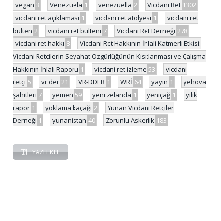
vegan
3
Venezuela
1
venezuella
2
Vicdani Ret
1302
vicdani ret açıklaması
1
vicdani ret atölyesi
1
vicdani ret
bülten
2
vicdani ret bülteni
7
Vicdani Ret Derneği
278
vicdani ret hakkı
8
Vicdani Ret Hakkının İhlali Katmerli Etkisi:
Vicdani Retçilerin Seyahat Özgürlüğünün Kısıtlanması ve Çalışma
Hakkının İhlali Raporu
1
vicdani ret izleme
53
vicdani
retçi
5
vr der
21
VR-DDER
1
WRİ
64
yayın
1
yehova
şahitleri
7
yemen
59
yeni zelanda
1
yeniçağ
1
yılık
rapor
1
yoklama kaçağı
2
Yunan Vicdani Retçiler
Derneği
1
yunanistan
40
Zorunlu Askerlik
183
YAZI EKLE