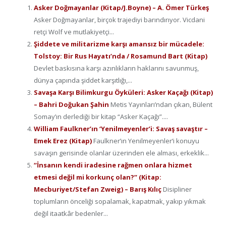
Asker Doğmayanlar (Kitap/J.Boyne) – A. Ömer Türkeş
Asker Doğmayanlar, birçok trajediyi barındırıyor. Vicdani
retçi Wolf ve mutlakiyetçi...
Şiddete ve militarizme karşı amansız bir mücadele:
Tolstoy: Bir Rus Hayatı’nda / Rosamund Bart (Kitap)
Devlet baskısına karşı azınlıkların haklarını savunmuş,
dünya çapında şiddet karşıtlığı,...
Savaşa Karşı Bilimkurgu Öyküleri: Asker Kaçağı (Kitap)
– Bahri Doğukan Şahin
Metis Yayınları’ndan çıkan, Bülent
Somay’ın derlediği bir kitap “Asker Kaçağı”....
William Faulkner’ın ‘Yenilmeyenler’i: Savaş savaştır –
Emek Erez (Kitap)
Faulkner’ın Yenilmeyenler‘i konuyu
savaşın gerisinde olanlar üzerinden ele alması, erkeklik...
“İnsanın kendi iradesine rağmen onlara hizmet
etmesi değil mi korkunç olan?” (Kitap:
Mecburiyet/Stefan Zweig) – Barış Kılıç
Disipliner
toplumların önceliği sopalamak, kapatmak, yakıp yıkmak
değil itaatkâr bedenler...