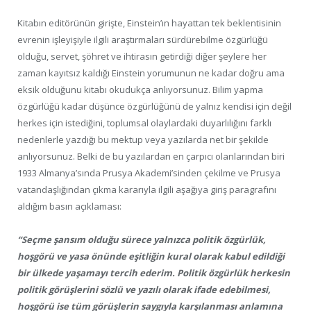
Kitabın editörünün girişte, Einstein’ın hayattan tek beklentisinin
evrenin işleyişiyle ilgili araştırmaları sürdürebilme özgürlüğü
olduğu, servet, şöhret ve ihtirasın getirdiği diğer şeylere her
zaman kayıtsız kaldığı Einstein yorumunun ne kadar doğru ama
eksik olduğunu kitabı okudukça anlıyorsunuz. Bilim yapma
özgürlüğü kadar düşünce özgürlüğünü de yalnız kendisi için değil
herkes için istediğini, toplumsal olaylardaki duyarlılığını farklı
nedenlerle yazdığı bu mektup veya yazılarda net bir şekilde
anlıyorsunuz. Belki de bu yazılardan en çarpıcı olanlarından biri
1933 Almanya’sında Prusya Akademi’sinden çekilme ve Prusya
vatandaşlığından çıkma kararıyla ilgili aşağıya giriş paragrafını
aldığım basın açıklaması:
“Seçme şansım olduğu sürece yalnızca politik özgürlük,
hoşgörü ve yasa önünde eşitliğin kural olarak kabul edildiği
bir ülkede yaşamayı tercih ederim. Politik özgürlük herkesin
politik görüşlerini sözlü ve yazılı olarak ifade edebilmesi,
hoşgörü ise tüm görüşlerin saygıyla karşılanması anlamına