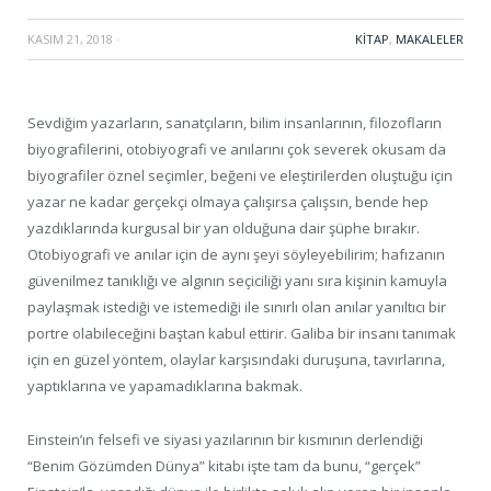
KASIM 21, 2018
·
KITAP
,
MAKALELER
Sevdiğim yazarların, sanatçıların, bilim insanlarının, filozofların
biyografilerini, otobiyografi ve anılarını çok severek okusam da
biyografiler öznel seçimler, beğeni ve eleştirilerden oluştuğu için
yazar ne kadar gerçekçi olmaya çalışırsa çalışsın, bende hep
yazdıklarında kurgusal bir yan olduğuna dair şüphe bırakır.
Otobiyografi ve anılar için de aynı şeyi söyleyebilirim; hafızanın
güvenilmez tanıklığı ve algının seçiciliği yanı sıra kişinin kamuyla
paylaşmak istediği ve istemediği ile sınırlı olan anılar yanıltıcı bir
portre olabileceğini baştan kabul ettirir. Galiba bir insanı tanımak
için en güzel yöntem, olaylar karşısındaki duruşuna, tavırlarına,
yaptıklarına ve yapamadıklarına bakmak.
Einstein’ın felsefi ve siyasi yazılarının bir kısmının derlendiği
“Benim Gözümden Dünya” kitabı işte tam da bunu, “gerçek”