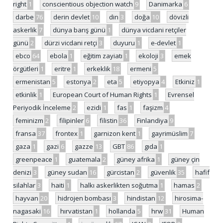
right
1
conscientious objection watch
9
Danimarka
6
darbe
76
derin devlet
10
din
3
doğa
10
dövizli
askerlik
7
dünya barış günü
1
dünya vicdani retçiler
günü
2
dürzi vicdani retçi
3
duyuru
1
e-devlet
1
ebco
64
ebola
1
eğitim zayiatı
1
ekoloji
3
emek
örgütleri
1
eritre
1
erkeklik
18
ermeni
5
ermenistan
5
estonya
2
eta
5
etiyopya
4
Etkiniz
1
etkinlik
1
European Court of Human Rights
1
Evrensel
Periyodik İnceleme
2
ezidi
1
fas
1
faşizm
4
feminizm
2
filipinler
6
filistin
36
Finlandiya
9
fransa
37
frontex
1
garnizon kent
1
gayrimüslim
7
gaza
1
gazi
6
gazze
13
GBT
86
gıda
1
greenpeace
1
guatemala
2
güney afrika
1
güney çin
denizi
3
güney sudan
16
gürcistan
2
güvenlik
35
hafif
silahlar
3
haiti
1
halkı askerlikten soğutma
1
hamas
2
hayvan
20
hidrojen bombası
3
hindistan
12
hirosima-
nagasaki
16
hırvatistan
1
hollanda
5
hrw
31
Human