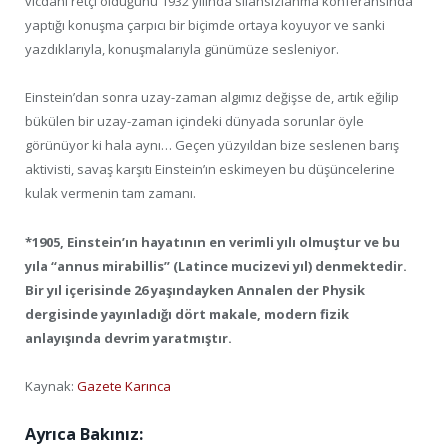
vicdani retçi olduğunu 1932 yılında silahsızlanma konferansında
yaptığı konuşma çarpıcı bir biçimde ortaya koyuyor ve sanki
yazdıklarıyla, konuşmalarıyla günümüze sesleniyor.
Einstein’dan sonra uzay-zaman algımız değişse de, artık eğilip
bükülen bir uzay-zaman içindeki dünyada sorunlar öyle
görünüyor ki hala aynı… Geçen yüzyıldan bize seslenen barış
aktivisti, savaş karşıtı Einstein’ın eskimeyen bu düşüncelerine
kulak vermenin tam zamanı.
*1905, Einstein’ın hayatının en verimli yılı olmuştur ve bu
yıla “annus mirabillis” (Latince mucizevi yıl) denmektedir.
Bir yıl içerisinde 26 yaşındayken Annalen der Physik
dergisinde yayınladığı dört makale, modern fizik
anlayışında devrim yaratmıştır.
Kaynak:
Gazete Karınca
Ayrıca Bakınız: