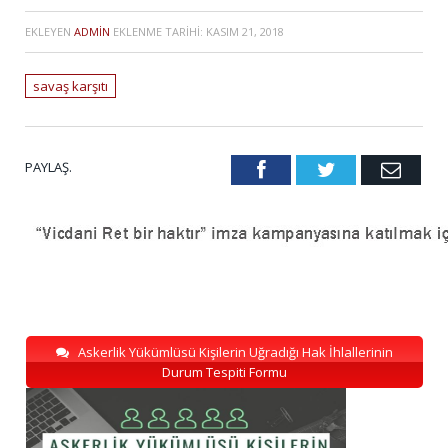
EKLEYEN
ADMIN
EKLENME TARIHI:
KASIM 21, 2018
savaş karşıtı
PAYLAŞ.
Facebook
Twitter
Emai
Askerlik Yükümlüsü Kişilerin Uğradığı Hak İhlallerinin
Durum Tespiti Formu