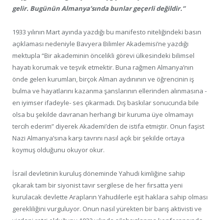
gelir. Bugünün Almanya’sında bunlar geçerli değildir.”
1933 yılının Mart ayında yazdığı bu manifesto niteliğindeki basın
açıklaması nedeniyle Bavyera Bilimler Akademisi’ne yazdığı
mektupla “Bir akademinin öncelikli görevi ülkesindeki bilimsel
hayatı korumak ve teşvik etmektir. Buna rağmen Almanya’nın
önde gelen kurumları, birçok Alman aydınının ve öğrencinin iş
bulma ve hayatlarını kazanma şanslarının ellerinden alınmasına -
en iyimser ifadeyle- ses çıkarmadı. Dış baskılar sonucunda bile
olsa bu şekilde davranan herhangi bir kuruma üye olmamayı
tercih ederim” diyerek Akademi’den de istifa etmiştir. Onun faşist
Nazi Almanya’sına karşı tavrını nasıl açık bir şekilde ortaya
koymuş olduğunu okuyor okur.
İsrail devletinin kuruluş döneminde Yahudi kimliğine sahip
çıkarak tam bir siyonist tavır sergilese de her fırsatta yeni
kurulacak devlette Arapların Yahudilerle eşit haklara sahip olması
gerekliliğini vurguluyor. Onun nasıl yürekten bir barış aktivisti ve