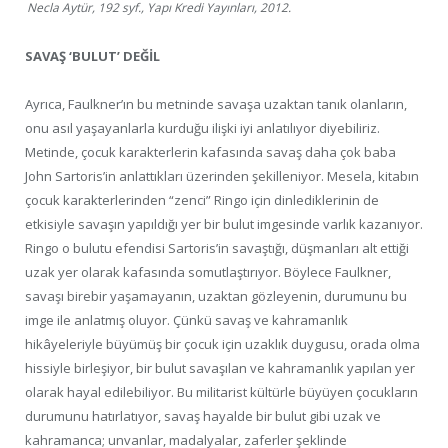
Necla Aytür, 192 syf., Yapı Kredi Yayınları, 2012.
SAVAŞ ‘BULUT’ DEĞİL
Ayrıca, Faulkner’ın bu metninde savaşa uzaktan tanık olanların,
onu asıl yaşayanlarla kurduğu ilişki iyi anlatılıyor diyebiliriz.
Metinde, çocuk karakterlerin kafasında savaş daha çok baba
John Sartoris’in anlattıkları üzerinden şekilleniyor. Mesela, kitabın
çocuk karakterlerinden “zenci” Ringo için dinlediklerinin de
etkisiyle savaşın yapıldığı yer bir bulut imgesinde varlık kazanıyor.
Ringo o bulutu efendisi Sartoris’in savaştığı, düşmanları alt ettiği
uzak yer olarak kafasında somutlaştırıyor. Böylece Faulkner,
savaşı birebir yaşamayanın, uzaktan gözleyenin, durumunu bu
imge ile anlatmış oluyor. Çünkü savaş ve kahramanlık
hikâyeleriyle büyümüş bir çocuk için uzaklık duygusu, orada olma
hissiyle birleşiyor, bir bulut savaşılan ve kahramanlık yapılan yer
olarak hayal edilebiliyor. Bu militarist kültürle büyüyen çocukların
durumunu hatırlatıyor, savaş hayalde bir bulut gibi uzak ve
kahramanca; unvanlar, madalyalar, zaferler şeklinde