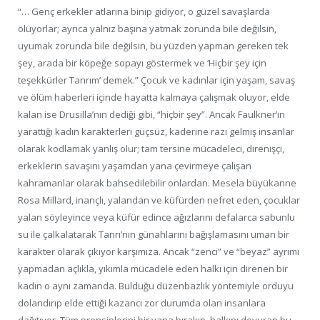
“… Genç erkekler atlarına binip gidiyor, o güzel savaşlarda
ölüyorlar; ayrıca yalnız başına yatmak zorunda bile değilsin,
uyumak zorunda bile değilsin, bu yüzden yapman gereken tek
şey, arada bir köpeğe sopayı göstermek ve ‘Hiçbir şey için
teşekkürler Tanrım’ demek.” Çocuk ve kadınlar için yaşam, savaş
ve ölüm haberleri içinde hayatta kalmaya çalışmak oluyor, elde
kalan ise Drusilla’nın dediği gibi, “hiçbir şey”. Ancak Faulkner’ın
yarattığı kadın karakterleri güçsüz, kaderine razı gelmiş insanlar
olarak kodlamak yanlış olur; tam tersine mücadeleci, direnişçi,
erkeklerin savaşını yaşamdan yana çevirmeye çalışan
kahramanlar olarak bahsedilebilir onlardan. Mesela büyükanne
Rosa Millard, inançlı, yalandan ve küfürden nefret eden, çocuklar
yalan söyleyince veya küfür edince ağızlarını defalarca sabunlu
su ile çalkalatarak Tanrı’nın günahlarını bağışlamasını uman bir
karakter olarak çıkıyor karşımıza. Ancak “zenci” ve “beyaz” ayrımı
yapmadan açlıkla, yıkımla mücadele eden halkı için direnen bir
kadın o aynı zamanda. Bulduğu düzenbazlık yöntemiyle orduyu
dolandırıp elde ettiği kazancı zor durumda olan insanlara