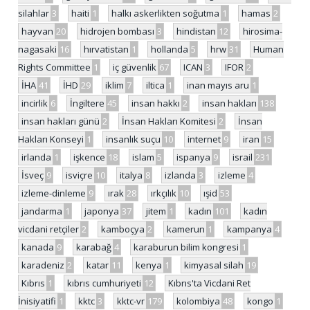
silahlar
3
haiti
1
halkı askerlikten soğutma
1
hamas
2
hayvan
20
hidrojen bombası
3
hindistan
12
hirosima-
nagasaki
16
hırvatistan
1
hollanda
5
hrw
31
Human
Rights Committee
1
iç güvenlik
67
ICAN
3
IFOR
2
İHA
41
İHD
29
iklim
7
iltica
1
inan mayıs aru
1
incirlik
6
İngiltere
45
insan hakkı
2
insan hakları
138
insan hakları günü
2
İnsan Hakları Komitesi
2
İnsan
Hakları Konseyi
1
insanlık suçu
10
internet
9
iran
15
irlanda
1
işkence
18
islam
5
ispanya
9
israil
231
İsveç
9
isviçre
10
italya
8
izlanda
3
izleme
4
izleme-dinleme
9
ırak
28
ırkçılık
10
ışid
53
jandarma
1
japonya
37
jitem
1
kadın
101
kadın
vicdani retçiler
2
kamboçya
2
kamerun
1
kampanya
4
kanada
9
karabağ
4
karaburun bilim kongresi
1
karadeniz
2
katar
11
kenya
1
kimyasal silah
19
Kıbrıs
1
kıbrıs cumhuriyeti
12
Kıbrıs'ta Vicdani Ret
İnisiyatifi
1
kktc
3
kktc-vr
179
kolombiya
48
kongo
1