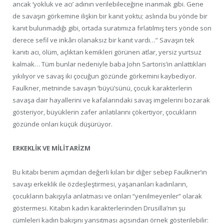
ancak ‘yokluk ve acı’ adının verilebileceğine inanmak gibi. Gene
de savaşın görkemine ilişkin bir kanıt yoktu; aslında bu yönde bir
kanıt bulunmadığı gibi, ortada suratımıza fırlatılmış ters yönde son
derece sefil ve inkârı olanaksız bir kanıt vardı…” Savaşın tek
kanıtı acı, ölüm, açlıktan kemikleri görünen atlar, yersiz yurtsuz
kalmak… Tüm bunlar nedeniyle baba John Sartoris’in anlattıkları
yıkılıyor ve savaş iki çocuğun gözünde görkemini kaybediyor.
Faulkner, metninde savaşın ‘büyü’sünü, çocuk karakterlerin
savaşa dair hayallerini ve kafalarındaki savaş imgelerini bozarak
gösteriyor, büyüklerin zafer anlatılarını çökertiyor, çocukların
gözünde onları küçük düşürüyor.
ERKEKLİK VE MİLİTARİZM
Bu kitabı benim açımdan değerli kılan bir diğer sebep Faulkner’ın
savaşı erkeklik ile özdeşleştirmesi, yaşananları kadınların,
çocukların bakışıyla anlatması ve onları “yenilmeyenler” olarak
göstermesi. Kitabın kadın karakterlerinden Drusilla’nın şu
cümleleri kadın bakışını yansıtması açısından örnek gösterilebilir: