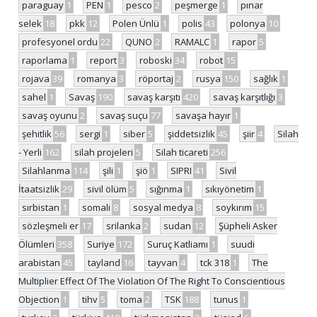
paraguay
1
PEN
1
pesco
2
peşmerge
1
pınar
selek
18
pkk
12
Polen Ünlü
1
polis
43
polonya
10
profesyonel ordu
22
QUNO
2
RAMALC
1
rapor
5
raporlama
1
report
3
roboski
34
robot
15
rojava
39
romanya
3
röportaj
2
rusya
150
sağlık
1
sahel
1
Savaş
190
savaş karşıtı
420
savaş karşıtlığı
3
savaş oyunu
2
savaş suçu
77
savaşa hayır
1
şehitlik
56
sergi
1
siber
5
şiddetsizlik
45
şiir
4
Silah
- Yerli
162
silah projeleri
5
Silah ticareti
256
Silahlanma
114
şili
1
şiö
1
SIPRI
41
Sivil
İtaatsizlik
29
sivil ölüm
5
sığınma
1
sıkıyönetim
1
sırbistan
1
somali
8
sosyal medya
8
soykırım
15
sözleşmeli er
17
srilanka
2
sudan
12
Şüpheli Asker
Ölümleri
358
Suriye
172
Suruç Katliamı
1
suudi
arabistan
45
tayland
16
tayvan
4
tck 318
1
The
Multiplier Effect Of The Violation Of The Right To Conscientious
Objection
1
tihv
5
toma
2
TSK
188
tunus
1