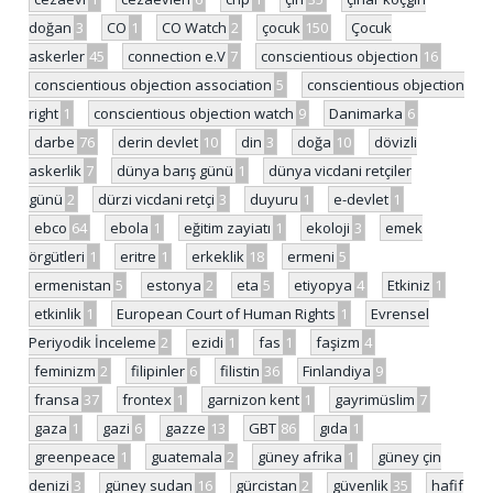
doğan
3
CO
1
CO Watch
2
çocuk
150
Çocuk
askerler
45
connection e.V
7
conscientious objection
16
conscientious objection association
5
conscientious objection
right
1
conscientious objection watch
9
Danimarka
6
darbe
76
derin devlet
10
din
3
doğa
10
dövizli
askerlik
7
dünya barış günü
1
dünya vicdani retçiler
günü
2
dürzi vicdani retçi
3
duyuru
1
e-devlet
1
ebco
64
ebola
1
eğitim zayiatı
1
ekoloji
3
emek
örgütleri
1
eritre
1
erkeklik
18
ermeni
5
ermenistan
5
estonya
2
eta
5
etiyopya
4
Etkiniz
1
etkinlik
1
European Court of Human Rights
1
Evrensel
Periyodik İnceleme
2
ezidi
1
fas
1
faşizm
4
feminizm
2
filipinler
6
filistin
36
Finlandiya
9
fransa
37
frontex
1
garnizon kent
1
gayrimüslim
7
gaza
1
gazi
6
gazze
13
GBT
86
gıda
1
greenpeace
1
guatemala
2
güney afrika
1
güney çin
denizi
3
güney sudan
16
gürcistan
2
güvenlik
35
hafif