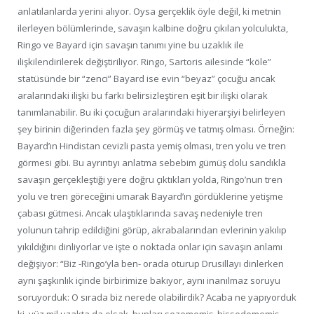
anlatılanlarda yerini alıyor. Oysa gerçeklik öyle değil, ki metnin
ilerleyen bölümlerinde, savaşın kalbine doğru çıkılan yolculukta,
Ringo ve Bayard için savaşın tanımı yine bu uzaklık ile
ilişkilendirilerek değiştiriliyor. Ringo, Sartoris ailesinde “köle”
statüsünde bir “zenci” Bayard ise evin “beyaz” çocuğu ancak
aralarındaki ilişki bu farkı belirsizleştiren eşit bir ilişki olarak
tanımlanabilir. Bu iki çocuğun aralarındaki hiyerarşiyi belirleyen
şey birinin diğerinden fazla şey görmüş ve tatmış olması. Örneğin:
Bayard’ın Hindistan cevizli pasta yemiş olması, tren yolu ve tren
görmesi gibi. Bu ayrıntıyı anlatma sebebim gümüş dolu sandıkla
savaşın gerçekleştiği yere doğru çıktıkları yolda, Ringo’nun tren
yolu ve tren göreceğini umarak Bayard’ın gördüklerine yetişme
çabası gütmesi. Ancak ulaştıklarında savaş nedeniyle tren
yolunun tahrip edildiğini görüp, akrabalarından evlerinin yakılıp
yıkıldığını dinliyorlar ve işte o noktada onlar için savaşın anlamı
değişiyor: “Biz -Ringo’yla ben- orada oturup Drusillayı dinlerken
aynı şaşkınlık içinde birbirimize bakıyor, aynı inanılmaz soruyu
soruyorduk: O sırada biz nerede olabilirdik? Acaba ne yapıyorduk
ki, yüz mil uzakta da olsak, bunları sezememiş, hissedememiş,