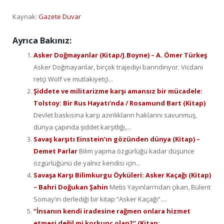
Kaynak:
Gazete Duvar
Ayrıca Bakınız:
Asker Doğmayanlar (Kitap/J.Boyne) – A. Ömer Türkeş
Asker Doğmayanlar, birçok trajediyi barındırıyor. Vicdani
retçi Wolf ve mutlakiyetçi...
Şiddete ve militarizme karşı amansız bir mücadele:
Tolstoy: Bir Rus Hayatı’nda / Rosamund Bart (Kitap)
Devlet baskısına karşı azınlıkların haklarını savunmuş,
dünya çapında şiddet karşıtlığı,...
Savaş karşıtı Einstein’ın gözünden dünya (Kitap) –
Demet Parlar
Bilim yapma özgürlüğü kadar düşünce
özgürlüğünü de yalnız kendisi için...
Savaşa Karşı Bilimkurgu Öyküleri: Asker Kaçağı (Kitap)
– Bahri Doğukan Şahin
Metis Yayınları’ndan çıkan, Bülent
Somay’ın derlediği bir kitap “Asker Kaçağı”....
“İnsanın kendi iradesine rağmen onlara hizmet
etmesi değil mi korkunç olan?” (Kitap: