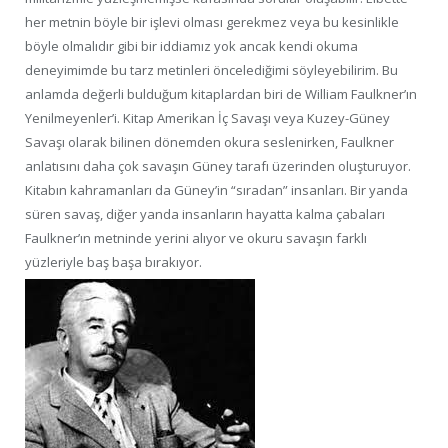
her metnin böyle bir işlevi olması gerekmez veya bu kesinlikle
böyle olmalıdır gibi bir iddiamız yok ancak kendi okuma
deneyimimde bu tarz metinleri öncelediğimi söyleyebilirim. Bu
anlamda değerli bulduğum kitaplardan biri de William Faulkner’ın
Yenilmeyenler’i. Kitap Amerikan İç Savaşı veya Kuzey-Güney
Savaşı olarak bilinen dönemden okura seslenirken, Faulkner
anlatısını daha çok savaşın Güney tarafı üzerinden oluşturuyor.
Kitabın kahramanları da Güney’in “sıradan” insanları. Bir yanda
süren savaş, diğer yanda insanların hayatta kalma çabaları
Faulkner’ın metninde yerini alıyor ve okuru savaşın farklı
yüzleriyle baş başa bırakıyor.