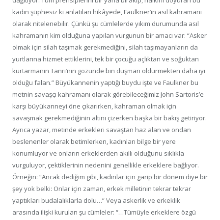
dağıtıyor. Tüm prensiplerini bir yana bırakıp, halkını doyuran bu
kadın şüphesiz ki anlatılan hikâyede, Faulkner’ın asıl kahramanı
olarak nitelenebilir. Çünkü şu cümlelerde yıkım durumunda asıl
kahramanın kim olduğuna yapılan vurgunun bir amacı var: “Asker
olmak için silah taşımak gerekmediğini, silah taşımayanların da
yurtlarına hizmet ettiklerini, tek bir çocuğu açlıktan ve soğuktan
kurtarmanın Tanrı’nın gözünde bin düşman öldürmekten daha iyi
olduğu falan.” Büyükannenin yaptığı buydu işte ve Faulkner bu
metnin savaşçı kahramanı olarak görebileceğimiz John Sartoris’e
karşı büyükanneyi öne çıkarırken, kahraman olmak için
savaşmak gerekmediğinin altını çizerken başka bir bakış getiriyor.
Ayrıca yazar, metinde erkekleri savaştan haz alan ve ondan
beslenenler olarak betimlerken, kadınları bilge bir yere
konumluyor ve onların erkeklerden akıllı olduğunu sıklıkla
vurguluyor, çektiklerinin nedenini genellikle erkeklere bağlıyor.
Örneğin: “Ancak dediğim gibi, kadınlar için garip bir dönem diye bir
şey yok belki: Onlar için zaman, erkek milletinin tekrar tekrar
yaptıkları budalalıklarla dolu…” Veya askerlik ve erkeklik
arasında ilişki kurulan şu cümleler: “…Tümüyle erkeklere özgü