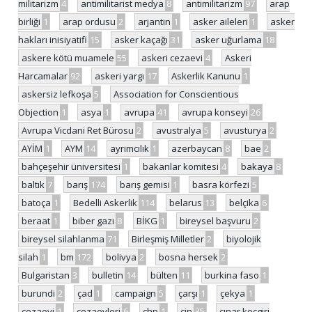
militarizm
4
antimilitarist medya
8
antimilitarizm
97
arap
birliği
1
arap ordusu
2
arjantin
1
asker aileleri
1
asker
hakları inisiyatifi
15
asker kaçağı
31
asker uğurlama
18
askere kötü muamele
55
askeri cezaevi
4
Askeri
Harcamalar
92
askeri yargı
17
Askerlik Kanunu
1
askersiz lefkoşa
5
Association for Conscientious
Objection
1
asya
1
avrupa
41
avrupa konseyi
26
Avrupa Vicdani Ret Bürosu
2
avustralya
5
avusturya
2
AYİM
1
AYM
14
ayrımcılık
1
azerbaycan
8
bae
2
bahçeşehir üniversitesi
1
bakanlar komitesi
4
bakaya
8
baltık
7
barış
174
barış gemisi
1
basra körfezi
5
batoça
1
Bedelli Askerlik
114
belarus
13
belçika
6
beraat
1
biber gazı
8
BİKG
1
bireysel başvuru
2
bireysel silahlanma
71
Birleşmiş Milletler
2
biyolojik
silah
1
bm
172
bolivya
2
bosna hersek
2
Bulgaristan
3
bulletin
14
bülten
11
burkina faso
1
burundi
2
çad
1
campaign
5
çarşı
1
çekya
1
cezaevi
1
cezaevleri
6
chp
1
çin
35
çınar koçgiri