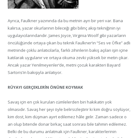
Ayrıca, Faulkner yazınında da bu metnin ayrı bir yeri var. Bana
kalırsa, yazar okurlarının bileceği gibi bilinç akışı tekniğinin iyi
uygulayıcılarındandır. James Joyce, Virginia Woolf gibi yazarların
öncülüğünde ortaya çıkan bu teknik Faulkner’ın “Ses ve Öfke” adlı
metninde çoklu anlatıcılarla, farklı zihinlerin bakış açıları işin içine
katılarak uygulanır ve ortaya okuma zevki yüksek bir metin çıkar.
Ancak yazar Yenilmeyenler‘de, metni çocuk karakteri Bayard
Sartoris’in bakışıyla anlatıyor.
RÜYAYI GERÇEKLERİN ÖNÜNE KOYMAK
Savaş için en çok kurulan cümlelerden biri hakikatin yok
olmasıdır. Savaş her şeyi öyle belirsizleştirir ki kim doğru söylüyor,
kim dost, kim düşman ayırt edilemez hâle gelir. Zaman sadece o
an olup bitende donar birkaç saat sonrası bile tahmin edilemez.
Belki de bu durumu anlatmak için Faulkner, karakterlerinin