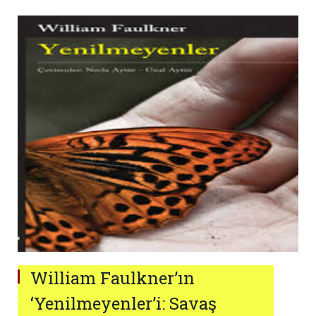
William Faulkner’ın
‘Yenilmeyenler’i: Savaş