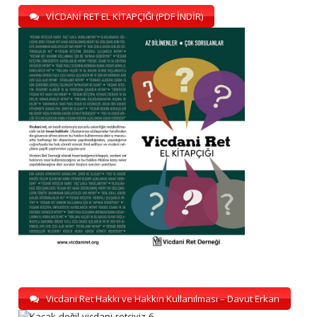
VİCDANİ RET EL KİTAPÇIĞI (PDF İNDİR)
Vicdani Ret Hakkı ve Hakkın Kullanılması – Davut Erkan