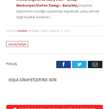
Mecburiyet/Stefan Zweig) – Barış Kılıç
Disipliner
toplumların önceliği sopalamak, kapatmak, yakıp yıkmak
değil itaatkâr bedenler...
EKLEYEN
ADMIN
EKLENME TARIHI:
ARALIK 27, 2019
savaş karşıtı
PAYLAŞ.
Facebook
Twitter
Emai
Askerlik Yükümlüsü Kişilerin Uğradığı Hak İhlallerinin