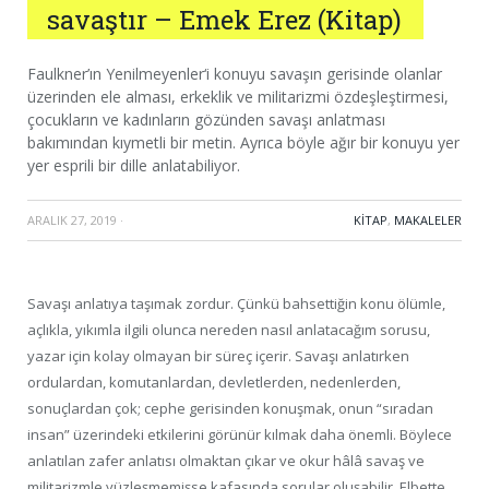
savaştır – Emek Erez (Kitap)
Faulkner’ın Yenilmeyenler‘i konuyu savaşın gerisinde olanlar
üzerinden ele alması, erkeklik ve militarizmi özdeşleştirmesi,
çocukların ve kadınların gözünden savaşı anlatması
bakımından kıymetli bir metin. Ayrıca böyle ağır bir konuyu yer
yer esprili bir dille anlatabiliyor.
ARALIK 27, 2019
·
KITAP
,
MAKALELER
Savaşı anlatıya taşımak zordur. Çünkü bahsettiğin konu ölümle,
açlıkla, yıkımla ilgili olunca nereden nasıl anlatacağım sorusu,
yazar için kolay olmayan bir süreç içerir. Savaşı anlatırken
ordulardan, komutanlardan, devletlerden, nedenlerden,
sonuçlardan çok; cephe gerisinden konuşmak, onun “sıradan
insan” üzerindeki etkilerini görünür kılmak daha önemli. Böylece
anlatılan zafer anlatısı olmaktan çıkar ve okur hâlâ savaş ve
militarizmle yüzleşmemişse kafasında sorular oluşabilir. Elbette