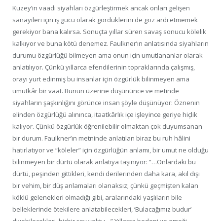
Kuzey’in vaadi siyahları özgürleştirmek ancak onları gelişen
sanayileri için iş gücü olarak gördüklerini de göz ardı etmemek
gerekiyor bana kalırsa. Sonuçta yıllar süren savaş sonucu kölelik
kalkıyor ve buna kötü denemez. Faulkner’ın anlatısında siyahların
durumu özgürlüğü bilmeyen ama onun için umutlananlar olarak
anlatılıyor. Çünkü yıllarca efendilerinin topraklarında çalışmış,
orayı yurt edinmiş bu insanlar için özgürlük bilinmeyen ama
umutkâr bir vaat. Bunun üzerine düşününce ve metinde
siyahların şaşkınlığını görünce insan şöyle düşünüyor: Öznenin
elinden özgürlüğü alınınca, itaatkârlık içe işleyince geriye hiçlik
kalıyor. Çünkü özgürlük öğrenilebilir olmaktan çok duyumsanan
bir durum. Faulkner’ın metninde anlatılan biraz bu ruh hâlini
hatırlatıyor ve “köleler” için özgürlüğün anlamı, bir umut ne olduğu
bilinmeyen bir dürtü olarak anlatıya taşınıyor: “…Onlardaki bu
dürtü, peşinden gittikleri, kendi derilerinden daha kara, akıl dışı
bir vehim, bir düş anlamaları olanaksız; çünkü geçmişten kalan
köklü gelenekleri olmadığı gibi, aralarındaki yaşlıların bile
belleklerinde ötekilere anlatabilecekleri, ‘Bulacağımız budur’