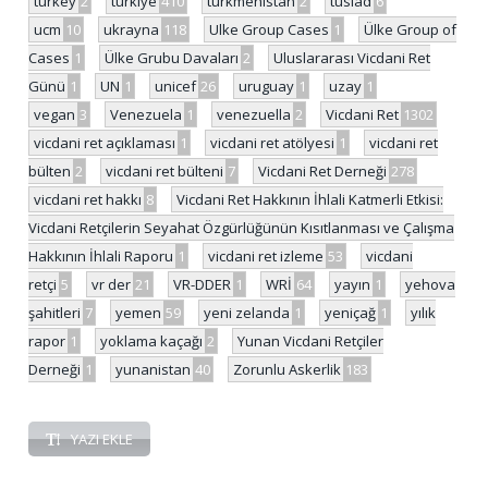
turkey
2
türkiye
410
türkmenistan
2
tüsiad
6
ucm
10
ukrayna
118
Ulke Group Cases
1
Ülke Group of
Cases
1
Ülke Grubu Davaları
2
Uluslararası Vicdani Ret
Günü
1
UN
1
unicef
26
uruguay
1
uzay
1
vegan
3
Venezuela
1
venezuella
2
Vicdani Ret
1302
vicdani ret açıklaması
1
vicdani ret atölyesi
1
vicdani ret
bülten
2
vicdani ret bülteni
7
Vicdani Ret Derneği
278
vicdani ret hakkı
8
Vicdani Ret Hakkının İhlali Katmerli Etkisi:
Vicdani Retçilerin Seyahat Özgürlüğünün Kısıtlanması ve Çalışma
Hakkının İhlali Raporu
1
vicdani ret izleme
53
vicdani
retçi
5
vr der
21
VR-DDER
1
WRİ
64
yayın
1
yehova
şahitleri
7
yemen
59
yeni zelanda
1
yeniçağ
1
yılık
rapor
1
yoklama kaçağı
2
Yunan Vicdani Retçiler
Derneği
1
yunanistan
40
Zorunlu Askerlik
183
YAZI EKLE