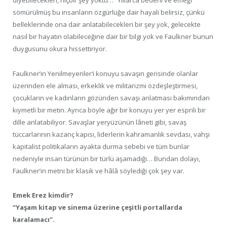
diyebilecekleri, hiçbir şey yoktu…” Yıllarca bedeni ve emeği
sömürülmüş bu insanların özgürlüğe dair hayali belirsiz, çünkü
belleklerinde ona dair anlatabilecekleri bir şey yok, gelecekte
nasıl bir hayatın olabileceğine dair bir bilgi yok ve Faulkner bunun
duygusunu okura hissettiriyor.
Faulkner’ın Yenilmeyenler‘i konuyu savaşın gerisinde olanlar
üzerinden ele alması, erkeklik ve militarizmi özdeşleştirmesi,
çocukların ve kadınların gözünden savaşı anlatması bakımından
kıymetli bir metin. Ayrıca böyle ağır bir konuyu yer yer esprili bir
dille anlatabiliyor. Savaşlar yeryüzünün lâneti gibi, savaş
tüccarlarının kazanç kapısı, liderlerin kahramanlık sevdası, vahşi
kapitalist politikaların ayakta durma sebebi ve tüm bunlar
nedeniyle insan türünün bir türlü aşamadığı… Bundan dolayı,
Faulkner’ın metni bir klasik ve hâlâ söylediği çok şey var.
Emek Erez kimdir?
“Yaşam kitap ve sinema üzerine çeşitli portallarda
karalamacı”.