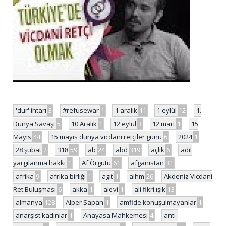
'dur' ihtarı
3
#refusewar
1
1 aralık
11
1 eylül
12
1.
Dünya Savaşı
5
10 Aralık
1
12 eylül
3
12 mart
1
15
Mayıs
44
15 mayıs dünya vicdani retçiler günü
6
2024
1
28 şubat
2
318
59
ab
24
abd
319
açlık
6
adil
yargılanma hakkı
1
Af Örgütü
61
afganistan
31
afrika
9
afrika birliği
1
agit
1
aihm
26
Akdeniz Vicdani
Ret Buluşması
6
akka
1
alevi
1
ali fikri ışık
13
almanya
128
Alper Sapan
1
amfide konuşulmayanlar
1
anarşist kadınlar
1
Anayasa Mahkemesi
4
anti-