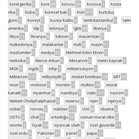
kontrgerilla
2
kore
49
korucu
30
kosova
1
kosta
rika
1
küba
2
küresel bak
1
Kürt
317
kurtuluş
günü
2
kuveyt
2
kuzey kutbu
4
lambdaistanbul
1
latin
amerika
1
ldp
1
letonya
1
lgbti
40
liberya
1
libya
11
litvanya
6
lübnan
3
macaristan
1
makedonya
1
malakanlar
3
mali
8
mayın
51
mazlumder
2
medya
25
Mehmet Erkin Ekren
1
meksika
1
Merve Arkun
1
Mesarvot
2
metin bayrak
2
MGK
9
mgsb
2
mhp
1
militarizasyon
1
Militarizm
123
milliyetçilik
7
misket bombası
10
MİT
12
mısır
16
mobese
1
monitor
1
mülteci
76
murat
kanatlı
21
myanmar
8
namibya
1
nato
107
nazizm
1
Netiwit Chotiphatphaisal
1
newroz
1
nijer
1
nijerya
8
nobel
9
norveç
3
nükleer
113
OAC
9
obama
2
ODTÜ
1
ohal
43
ortadoğu
15
osman murat ülke
2
otorite
1
Oyak
10
oyuncak silah
4
özel güvenlik
11
özel ordu
4
Pakistan
12
panel
1
papa
12