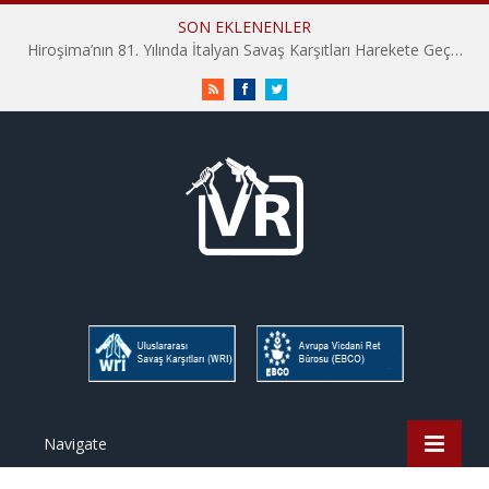
SON EKLENENLER
İHD İstanbul Şube Vicdani Ret Komisyonu: Vicdani Retçiler Olarak Destek İçin Buradayız!
RSS
Facebook
Twitter
Navigate