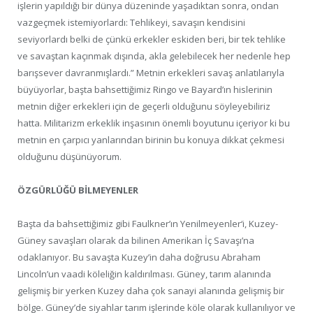
işlerin yapıldığı bir dünya düzeninde yaşadıktan sonra, ondan
vazgeçmek istemiyorlardı: Tehlikeyi, savaşın kendisini
seviyorlardı belki de çünkü erkekler eskiden beri, bir tek tehlike
ve savaştan kaçınmak dışında, akla gelebilecek her nedenle hep
barışsever davranmışlardı.” Metnin erkekleri savaş anlatılarıyla
büyüyorlar, başta bahsettiğimiz Ringo ve Bayard’ın hislerinin
metnin diğer erkekleri için de geçerli olduğunu söyleyebiliriz
hatta. Militarizm erkeklik inşasının önemli boyutunu içeriyor ki bu
metnin en çarpıcı yanlarından birinin bu konuya dikkat çekmesi
olduğunu düşünüyorum.
ÖZGÜRLÜĞÜ BİLMEYENLER
Başta da bahsettiğimiz gibi Faulkner’ın Yenilmeyenler‘i, Kuzey-
Güney savaşları olarak da bilinen Amerikan İç Savaşı’na
odaklanıyor. Bu savaşta Kuzey’in daha doğrusu Abraham
Lincoln’un vaadi köleliğin kaldırılması. Güney, tarım alanında
gelişmiş bir yerken Kuzey daha çok sanayi alanında gelişmiş bir
bölge. Güney’de siyahlar tarım işlerinde köle olarak kullanılıyor ve