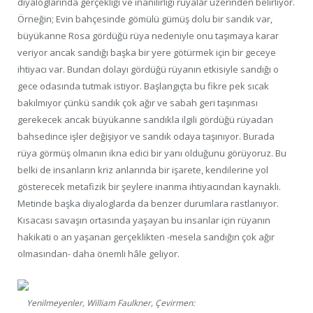
diyaloglarında gerçekliği ve inanılırlığı rüyalar üzerinden belirliyor.
Örneğin; Evin bahçesinde gömülü gümüş dolu bir sandık var,
büyükanne Rosa gördüğü rüya nedeniyle onu taşımaya karar
veriyor ancak sandığı başka bir yere götürmek için bir geceye
ihtiyacı var. Bundan dolayı gördüğü rüyanın etkisiyle sandığı o
gece odasında tutmak istiyor. Başlangıçta bu fikre pek sıcak
bakılmıyor çünkü sandık çok ağır ve sabah geri taşınması
gerekecek ancak büyükanne sandıkla ilgili gördüğü rüyadan
bahsedince işler değişiyor ve sandık odaya taşınıyor. Burada
rüya görmüş olmanın ikna edici bir yanı olduğunu görüyoruz. Bu
belki de insanların kriz anlarında bir işarete, kendilerine yol
gösterecek metafizik bir şeylere inanma ihtiyacından kaynaklı.
Metinde başka diyaloglarda da benzer durumlara rastlanıyor.
Kısacası savaşın ortasında yaşayan bu insanlar için rüyanın
hakikati o an yaşanan gerçeklikten -mesela sandığın çok ağır
olmasından- daha önemli hâle geliyor.
Yenilmeyenler, William Faulkner, Çevirmen: