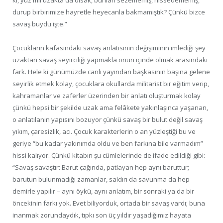
durup birbirimize hayretle heyecanla bakmamıştık? Çünkü bizce
savaş buydu işte.”
Çocukların kafasındaki savaş anlatısının değişiminin imlediği şey
uzaktan savaş seyirciliği yapmakla onun içinde olmak arasındaki
fark. Hele ki günümüzde canlı yayından başkasının başına gelene
seyirlik etmek kolay, çocuklara okullarda militarist bir eğitim verip,
kahramanlar ve zaferler üzerinden bir anlatı oluşturmak kolay
çünkü hepsi bir şekilde uzak ama felâkete yakınlaşınca yaşanan,
o anlatılanın yapısını bozuyor çünkü savaş bir bulut değil savaş
yıkım, çaresizlik, acı. Çocuk karakterlerin o an yüzleştiği bu ve
geriye “bu kadar yakınımda oldu ve ben farkına bile varmadım”
hissi kalıyor. Çünkü kitabın şu cümlelerinde de ifade edildiği gibi:
“Savaş savaştır: Barut çağında, patlayan hep aynı baruttur;
barutun bulunmadığı zamanlar, saldırı da savunma da hep
demirle yapılır – aynı öykü, aynı anlatım, bir sonraki ya da bir
öncekinin farkı yok. Evet biliyorduk, ortada bir savaş vardı; buna
inanmak zorundaydık, tıpkı son üç yıldır yaşadığımız hayata