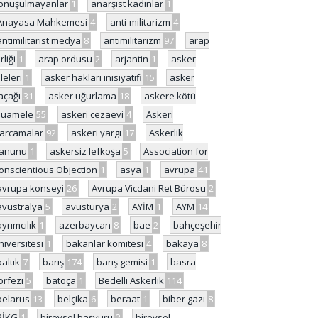
onuşulmayanlar
1
anarşist kadınlar
1
Anayasa Mahkemesi
4
anti-militarizm
4
antimilitarist medya
8
antimilitarizm
97
arap
rliği
1
arap ordusu
2
arjantin
1
asker
ileleri
1
asker hakları inisiyatifi
15
asker
açağı
31
asker uğurlama
18
askere kötü
uamele
55
askeri cezaevi
4
Askeri
arcamalar
92
askeri yargı
17
Askerlik
anunu
1
askersiz lefkoşa
5
Association for
onscientious Objection
1
asya
1
avrupa
41
avrupa konseyi
26
Avrupa Vicdani Ret Bürosu
2
avustralya
5
avusturya
2
AYİM
1
AYM
14
ayrımcılık
1
azerbaycan
8
bae
2
bahçeşehir
niversitesi
1
bakanlar komitesi
4
bakaya
8
baltık
7
barış
174
barış gemisi
1
basra
örfezi
5
batoça
1
Bedelli Askerlik
114
belarus
13
belçika
6
beraat
1
biber gazı
8
BİKG
1
bireysel başvuru
2
bireysel