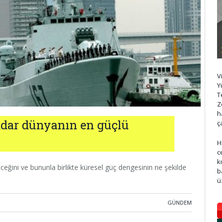
V
Y
T
Z
h
kadar dünyanın en güçlü
ç
H
c
k
ceğini ve bununla birlikte küresel güç dengesinin ne şekilde
b
ü
GÜNDEM