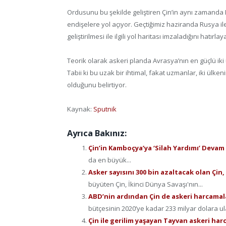
Ordusunu bu şekilde geliştiren Çin’in aynı zamanda Ru
endişelere yol açıyor. Geçtiğimiz haziranda Rusya ile
geliştirilmesi ile ilgili yol haritası imzaladığını hatırlay
Teorik olarak askeri planda Avrasya’nın en güçlü iki 
Tabii ki bu uzak bir ihtimal, fakat uzmanlar, iki ülke
olduğunu belirtiyor.
Kaynak:
Sputnik
Ayrıca Bakınız:
Çin’in Kamboçya’ya ‘Silah Yardımı’ Devam
da en büyük...
Asker sayısını 300 bin azaltacak olan Çin, 
büyüten Çin, İkinci Dünya Savaşı'nın...
ABD’nin ardından Çin de askeri harcamal
bütçesinin 2020’ye kadar 233 milyar dolara ul
Çin ile gerilim yaşayan Tayvan askeri har