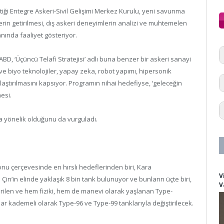
ttiği Entegre Askeri-Sivil Gelişimi Merkez Kurulu, yeni savunma
tlerin getirilmesi, dış askeri deneyimlerin analizi ve muhtemelen
nında faaliyet gösteriyor.
BD, ‘Üçüncü Telafi Stratejisi’ adlı buna benzer bir askeri sanayi
ve biyo teknolojiler, yapay zeka, robot yapımı, hipersonik
nlaştırılmasını kapsıyor. Programın nihai hedefiyse, ‘geleceğin
mesi.
na yönelik olduğunu da vurguladı.
nu çerçevesinde en hırslı hedeflerinden biri, Kara
V
in’in elinde yaklaşık 8 bin tank bulunuyor ve bunların üçte biri,
V
rilen ve hem fiziki, hem de manevi olarak yaşlanan Type-
r kademeli olarak Type-96 ve Type-99 tanklarıyla değiştirilecek.