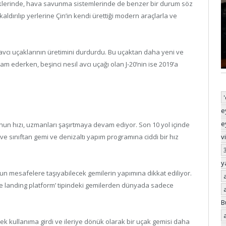
rliklerinde, hava savunma sistemlerinde de benzer bir durum söz
ldırılıp yerlerine Çin’in kendi ürettiği modern araçlarla ve
 avcı uçaklarının üretimini durdurdu. Bu uçaktan daha yeni ve
m ederken, beşinci nesil avcı uçağı olan J-20’nin ise 2019’a
e
e
un hızı, uzmanları şaşırtmaya devam ediyor. Son 10 yol içinde
ve sınıftan gemi ve denizaltı yapım programına ciddi bir hız
v
y
zun mesafelere taşıyabilecek gemilerin yapımına dikkat ediliyor.
bile landing platform’ tipindeki gemilerden dünyada sadece
B
lerek kullanıma girdi ve ileriye dönük olarak bir uçak gemisi daha