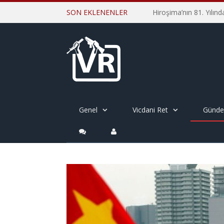
SON EKLENENLER
Genel
Vicdani Ret
Günd