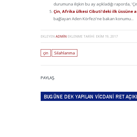
durumuna ilişkin bu ay açıkladığı raporda, 'Çin
Çin, Afrika ülkesi Cibuti’deki ilk üssüne
bağlayan Aden Körfezi'ne bakan konumu...
EKLEYEN
ADMIN
EKLENME TARIHI:
EKIM 19, 2017
çin
Silahlanma
PAYLAŞ.