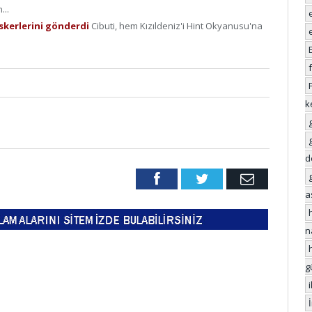
...
 askerlerini gönderdi
Cibuti, hem Kızıldeniz'i Hint Okyanusu'na
k
d
Facebook
Twitter
Email
a
n
g