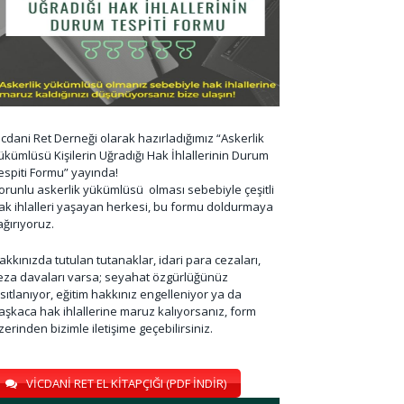
icdani Ret Derneği olarak hazırladığımız “Askerlik
ükümlüsü Kişilerin Uğradığı Hak İhlallerinin Durum
espiti Formu” yayında!
orunlu askerlik yükümlüsü olması sebebiyle çeşitli
ak ihlalleri yaşayan herkesi, bu formu doldurmaya
ağırıyoruz.
akkınızda tutulan tutanaklar, idari para cezaları,
eza davaları varsa; seyahat özgürlüğünüz
ısıtlanıyor, eğitim hakkınız engelleniyor ya da
aşkaca hak ihlallerine maruz kalıyorsanız, form
zerinden bizimle iletişime geçebilirsiniz.
VİCDANİ RET EL KİTAPÇIĞI (PDF İNDİR)