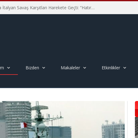
Hiroşima’nın 81. Yılında İtalyan Savaş Karşıtları Harekete Geçti: “Hatırlamak yeterli değil”
em
Bizden
Makaleler
Etkinlikler