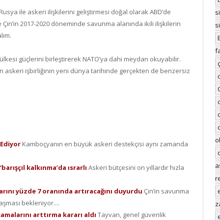
sya ile askeri ilişkilerini geliştirmesi doğal olarak ABD’de
s
 Çin’in 2017-2020 döneminde savunma alanında ikili ilişkilerin
s
alım.
f
ülkesi güçlerini birleştirerek NATO’ya dahi meydan okuyabilir.
nin askeri işbirliğinin yeni dünya tarihinde gerçekten de benzersiz
o
 Ediyor
Kamboçyanın en büyük askeri destekçisi aynı zamanda
a
‘barışçıl kalkınma’da ısrarlı
Askeri bütçesini on yıllardır hızla
r
arını yüzde 7 oranında artıracağını duyurdu
Çin’in savunma
aşması bekleniyor....
z
camalarını arttırma kararı aldı
Tayvan, genel güvenlik