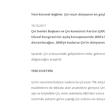
Yeni küresel dağılım: Çin niçin dünyanın en g
19.10.2017
Çin Devlet Başkanı ve Çin Komünist Partisi (ÇKP)
Ulusal Kongresi’nin açılış konuşmasında 2035’e 
donatılacağını, 2050’ye kadarsa Çin’in dünyanın
Sputnik, Çin ordusundaki gelişmelerin neler getirece
değişeceğini araştırdı.
YENİ DOKTRİN
Çin’in savunma bütçesi sadece bu yıl yüze 7’lik artış k
maddelerini de dikkate alan analistlere göreyse Çin’
aştı ve böylelikle Çin, emin adımlarla ABD’den sonra
üzerinde askerin görev yaptığı Çin ordusu ise dünya 