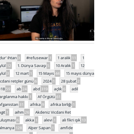
'dur' ihtarı
3
#refusewar
1
1 aralık
11
1
ylül
12
1. Dünya Savaşı
5
10 Aralık
1
12
ylül
3
12 mart
1
15 Mayıs
44
15 mayıs dünya
icdani retçiler günü
6
2024
1
28 şubat
2
318
59
ab
24
abd
319
açlık
6
adil
argılanma hakkı
1
Af Örgütü
61
afganistan
31
afrika
9
afrika birliği
1
agit
1
aihm
26
Akdeniz Vicdani Ret
uluşması
6
akka
1
alevi
1
ali fikri ışık
13
almanya
128
Alper Sapan
1
amfide