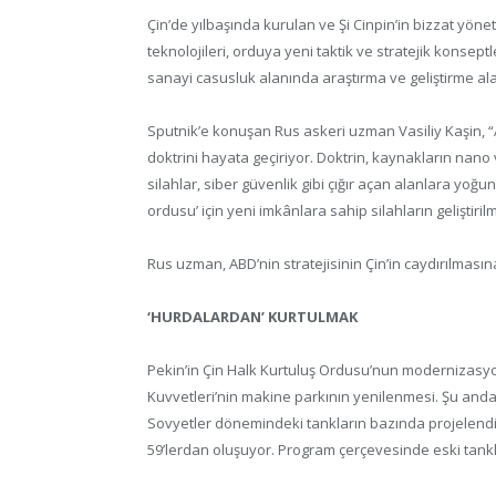
Çin’de yılbaşında kurulan ve Şi Cinpin’in bizzat yöne
teknolojileri, orduya yeni taktik ve stratejik konsep
sanayi casusluk alanında araştırma ve geliştirme ala
Sputnik’e konuşan Rus askeri uzman Vasiliy Kaşin, “A
doktrini hayata geçiriyor. Doktrin, kaynakların nano 
silahlar, siber güvenlik gibi çığır açan alanlara yoğu
ordusu’ için yeni imkânlara sahip silahların geliştiril
Rus uzman, ABD’nin stratejisinin Çin’in caydırılması
‘HURDALARDAN’ KURTULMAK
Pekin’in Çin Halk Kurtuluş Ordusu’nun modernizasyo
Kuvvetleri’nin makine parkının yenilenmesi. Şu anda Ç
Sovyetler dönemindeki tankların bazında projelendi
59’lerdan oluşuyor. Program çerçevesinde eski tankla