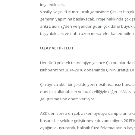
inşa edilecek.
Vasiliy Kaşin, “Üçüncü uçak gemisinde Çinliler birçok
geminin yapımına başlayacak. Proje hakkında çok şey
anki Liaoning’den ve Şandong’dan çok daha büyük o
taşıyabilecek ve daha uzun mesafeler kat edebilece
UZAY VE Hİ-TECH
Her türlü yüksek teknolojiye gelince Çin bu alanda d
istihbaratının 2014-2016 döneminde Çin’in ürettiği DF-
Çin ayrıca aktif bir şekilde yeni nesil insansız hava 
enerjisi kullanabilen ve bu özelliğiyle diğer İHA’la
geliştirilmesine önem veriliyor.
ABD’den sonra en çok askeri uyduya sahip olan ülke
başarılı bir şekilde geliştirmeye devam ediyor. 2015’
ayağını oluşturarak, balistik füze fırlatmalarının ka