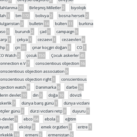
ilahlanma
71
Birleşmiş Milletler
2
biyolojik
ilah
1
bm
172
bolivya
2
bosna hersek
2
Bulgaristan
3
bulletin
14
bülten
11
burkina
aso
1
burundi
2
çad
1
campaign
5
çarşı
1
çekya
1
cezaevi
1
cezaevleri
6
chp
1
çin
35
çınar koçgiri doğan
3
CO
1
CO Watch
2
çocuk
150
Çocuk askerler
45
connection e.V
7
conscientious objection
16
conscientious objection association
5
conscientious objection right
1
conscientious
bjection watch
9
Danimarka
6
darbe
76
derin devlet
10
din
3
doğa
10
dövizli
skerlik
7
dünya barış günü
1
dünya vicdani
etçiler günü
2
dürzi vicdani retçi
3
duyuru
1
e-devlet
1
ebco
64
ebola
1
eğitim
ayiatı
1
ekoloji
3
emek örgütleri
1
eritre
1
erkeklik
18
ermeni
5
ermenistan
5