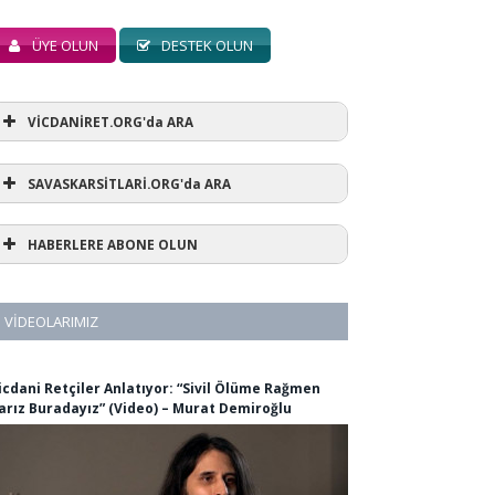
ÜYE OLUN
DESTEK OLUN
VİCDANİRET.ORG'da ARA
SAVASKARSİTLARİ.ORG'da ARA
HABERLERE ABONE OLUN
VIDEOLARIMIZ
icdani Retçiler Anlatıyor: “Sivil Ölüme Rağmen
arız Buradayız” (Video) – Murat Demiroğlu