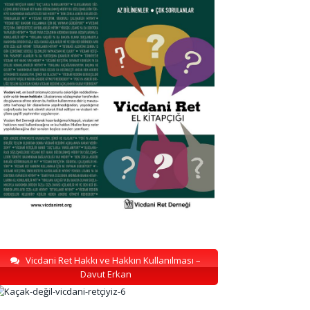
Vicdani Ret Hakkı ve Hakkın Kullanılması –
Davut Erkan