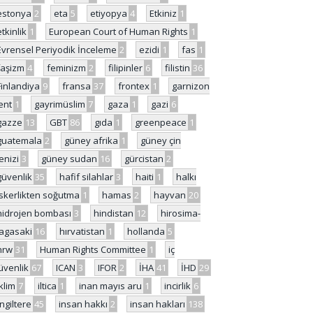
estonya
2
eta
5
etiyopya
4
Etkiniz
1
etkinlik
1
European Court of Human Rights
1
Evrensel Periyodik İnceleme
2
ezidi
1
fas
1
faşizm
4
feminizm
2
filipinler
6
filistin
36
Finlandiya
9
fransa
37
frontex
1
garnizon
ent
1
gayrimüslim
7
gaza
1
gazi
6
gazze
13
GBT
86
gıda
1
greenpeace
1
guatemala
2
güney afrika
1
güney çin
enizi
3
güney sudan
16
gürcistan
2
güvenlik
35
hafif silahlar
3
haiti
1
halkı
skerlikten soğutma
1
hamas
2
hayvan
20
hidrojen bombası
3
hindistan
12
hirosima-
agasaki
16
hırvatistan
1
hollanda
5
hrw
31
Human Rights Committee
1
iç
üvenlik
67
ICAN
3
IFOR
2
İHA
41
İHD
29
iklim
7
iltica
1
inan mayıs aru
1
incirlik
6
İngiltere
45
insan hakkı
2
insan hakları
138