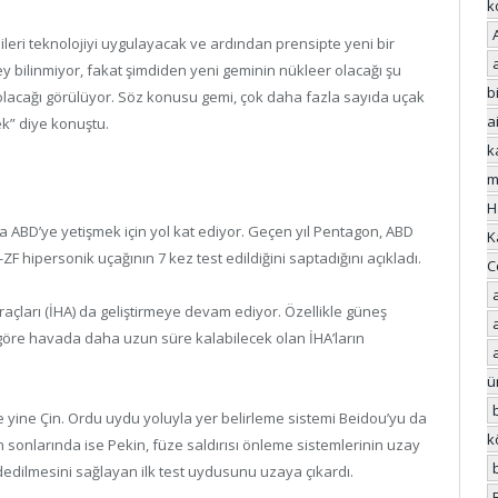
k
 ileri teknolojiyi uygulayacak ve ardından prensipte yeni bir
 bilinmiyor, fakat şimdiden yeni geminin nükleer olacağı şu
bi
lacağı görülüyor. Söz konusu gemi, çok daha fazla sayıda uçak
a
k” diye konuştu.
k
m
H
a ABD’ye yetişmek için yol kat ediyor. Geçen yıl Pentagon, ABD
K
ZF hipersonik uçağının 7 kez test edildiğini saptadığını açıkladı.
C
araçları (İHA) da geliştirmeye devam ediyor. Özellikle güneş
ra göre havada daha uzun süre kalabilecek olan İHA’ların
ü
 yine Çin. Ordu uydu yoluyla yer belirleme sistemi Beidou’yu da
k
in sonlarında ise Pekin, füze saldırısı önleme sistemlerinin uzay
ydedilmesini sağlayan ilk test uydusunu uzaya çıkardı.