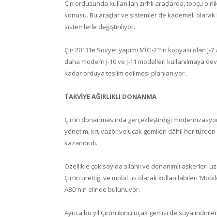
Çin ordusunda kullanılan zırhlı araçlarda, topçu bi
konusu. Bu araçlar ve sistemler de kademeli olarak ka
sistemlerle değiştiriliyor.
Çin 2013’te Sovyet yapımı MİG-21’in kopyası olan J-7
daha modern J-10 ve J-11 modelleri kullanılmaya deva
kadar orduya teslim edilmesi planlanıyor.
TAKVİYE AĞIRLIKLI DONANMA
Çin’in donanmasında gerçekleştirdiği modernizasyon
yönetim, kruvazör ve uçak gemileri dâhil her türden 
kazandırdı.
Özellikle çok sayıda silahlı ve donanımlı askerleri u
Çin’in ürettiği ve mobil üs olarak kullanılabilen ‘Mo
ABD’nin elinde bulunuyor.
Ayrıca bu yıl Çin’in ikinci uçak gemisi de suya indiri