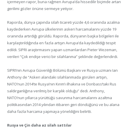
içermeyen rapor, buna rağmen Avrupa’da hissedilir biçimde artan
gerilimi gözler önüne sermeye yetiyor.
Raporda, dünya çapında silah ticareti yüzde 4,6 oranında azalma
kaydederken Avrupa ülkelerinin askeri harcamalarını yüzde 19
oranında artırdığı görüldü. Raporda, dünyanın başka bölgeleri ile
karşılaştırıldığında en fazla artışın Avrupa’da kaydedildiği tespit
edildi. SIPRI araştırmasını yapan uzmanlardan Pieter Wezeman,
verileri “Çok endişe verici bir silahlanma” şeklinde değerlendirdi.
SIPRI’nin Avrupa Güvenliği Bölümü Başkanı ve Rusya uzmanı Ian
Anthony de “Askeri alandaki silahlanmada görülen artışın,
NATO’nun 2014’te Rusya’nın Kırım’ı ilhakına ve Donbass’taki Rus
saldırganlığına verilmiş bir karşılık olduğu” dedi. Anthony,
NATO’nun yıllarca yürüttüğü savunma harcamalarını azaltma
politikasından 2014 yılından itibaren geri döndüğünü ve bu alana
daha fazla harcama yapmaya yöneldiğini belirtti.
Rusya ve Çin daha az silah sattılar