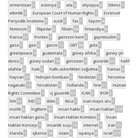
ermenistan
5
estonya
2
eta
5
etiyopya
4
Etkiniz
1
etkinlik
1
European Court of Human Rights
1
Evrensel
Periyodik İnceleme
2
ezidi
1
fas
1
faşizm
4
feminizm
2
filipinler
6
filistin
36
Finlandiya
9
fransa
37
frontex
1
garnizon kent
1
gayrimüslim
7
gaza
1
gazi
6
gazze
13
GBT
86
gıda
1
greenpeace
1
guatemala
2
güney afrika
1
güney çin
denizi
3
güney sudan
16
gürcistan
2
güvenlik
35
hafif
silahlar
3
haiti
1
halkı askerlikten soğutma
1
hamas
2
hayvan
20
hidrojen bombası
3
hindistan
12
hirosima-
nagasaki
16
hırvatistan
1
hollanda
5
hrw
31
Human
Rights Committee
1
iç güvenlik
67
ICAN
3
IFOR
2
İHA
41
İHD
29
iklim
7
iltica
1
inan mayıs aru
1
incirlik
6
İngiltere
45
insan hakkı
2
insan hakları
138
insan hakları günü
2
İnsan Hakları Komitesi
2
İnsan
Hakları Konseyi
1
insanlık suçu
10
internet
9
iran
15
irlanda
1
işkence
18
islam
5
ispanya
9
israil
231