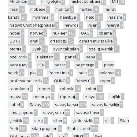
Militarizm
123
milliyetçilik
7
misket bombası
10
MİT
12
mısır
16
mobese
1
monitor
1
mülteci
76
murat
kanatlı
21
myanmar
8
namibya
1
nato
107
nazizm
1
Netiwit Chotiphatphaisal
1
newroz
1
nijer
1
nijerya
8
nobel
9
norveç
3
nükleer
113
OAC
9
obama
2
ODTÜ
1
ohal
43
ortadoğu
15
osman murat ülke
2
otorite
1
Oyak
10
oyuncak silah
4
özel güvenlik
11
özel ordu
4
Pakistan
12
panel
1
papa
12
paraguay
1
PEN
1
pesco
2
peşmerge
1
pınar
selek
18
pkk
12
Polen Ünlü
1
polis
43
polonya
10
profesyonel ordu
22
QUNO
2
RAMALC
1
rapor
5
raporlama
1
report
3
roboski
34
robot
15
rojava
39
romanya
3
röportaj
2
rusya
150
sağlık
1
sahel
1
Savaş
190
savaş karşıtı
420
savaş karşıtlığı
3
savaş oyunu
2
savaş suçu
77
savaşa hayır
1
şehitlik
56
sergi
1
siber
5
şiddetsizlik
45
şiir
4
Silah
- Yerli
162
silah projeleri
5
Silah ticareti
256
Silahlanma
114
şili
1
şiö
1
SIPRI
41
Sivil