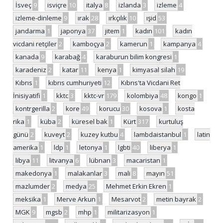
İsveç
9
isviçre
10
italya
8
izlanda
3
izleme
4
izleme-dinleme
9
ırak
28
ırkçılık
10
ışid
53
jandarma
1
japonya
37
jitem
1
kadın
101
kadın
vicdani retçiler
2
kamboçya
2
kamerun
1
kampanya
4
kanada
9
karabağ
4
karaburun bilim kongresi
1
karadeniz
2
katar
11
kenya
1
kimyasal silah
19
Kıbrıs
1
kıbrıs cumhuriyeti
12
Kıbrıs'ta Vicdani Ret
İnisiyatifi
1
kktc
3
kktc-vr
179
kolombiya
48
kongo
1
kontrgerilla
2
kore
49
korucu
30
kosova
1
kosta
rika
1
küba
2
küresel bak
1
Kürt
317
kurtuluş
günü
2
kuveyt
2
kuzey kutbu
4
lambdaistanbul
1
latin
amerika
1
ldp
1
letonya
1
lgbti
40
liberya
1
libya
11
litvanya
6
lübnan
3
macaristan
1
makedonya
1
malakanlar
3
mali
8
mayın
51
mazlumder
2
medya
25
Mehmet Erkin Ekren
1
meksika
1
Merve Arkun
1
Mesarvot
2
metin bayrak
2
MGK
9
mgsb
2
mhp
1
militarizasyon
1