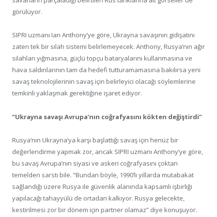
savarların parçaladığı belirtilen Rus tanklarına ait görseller de
görülüyor.
SIPRI uzmanı Ian Anthony’ye göre, Ukrayna savaşının gidişatını
zaten tek bir silah sistemi belirlemeyecek. Anthony, Rusya’nın ağır
silahları yığmasına, güçlü topçu bataryalarını kullanmasına ve
hava saldırılarının tam da hedefi tutturamamasına bakılırsa yeni
savaş teknolojilerinin savaş için belirleyici olacağı söylemlerine
temkinli yaklaşmak gerektiğine işaret ediyor.
“Ukrayna savaşı Avrupa’nın coğrafyasını kökten değiştirdi”
Rusya’nın Ukrayna’ya karşı başlattığı savaş için henüz bir
değerlendirme yapmak zor, ancak SIPRI uzmanı Anthony’ye göre,
bu savaş Avrupa’nın siyasi ve askeri coğrafyasını çoktan
temelden sarstı bile. “Bundan böyle, 1990’lı yıllarda mutabakat
sağlandığı üzere Rusya ile güvenlik alanında kapsamlı işbirliği
yapılacağı tahayyülü de ortadan kalkıyor. Rusya gelecekte,
kestirilmesi zor bir dönem için partner olamaz” diye konuşuyor.