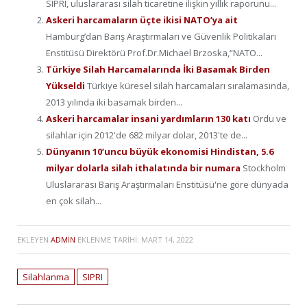
SIPRI, uluslararası silah ticaretine ilişkin yıllık raporunu...
Askeri harcamaların üçte ikisi NATO’ya ait
Hamburg’dan Barış Araştırmaları ve Güvenlik Politikaları
Enstitüsü Direktörü Prof.Dr.Michael Brzoska,“NATO...
Türkiye Silah Harcamalarında İki Basamak Birden
Yükseldi
Türkiye küresel silah harcamaları sıralamasında,
2013 yılında iki basamak birden...
Askeri harcamalar insani yardımların 130 katı
Ordu ve
silahlar için 2012'de 682 milyar dolar, 2013'te de...
Dünyanın 10’uncu büyük ekonomisi Hindistan, 5.6
milyar dolarla silah ithalatında bir numara
Stockholm
Uluslararası Barış Araştırmaları Enstitüsü'ne göre dünyada
en çok silah...
EKLEYEN
ADMIN
EKLENME TARIHI:
MART 14, 2022
Silahlanma
SIPRI