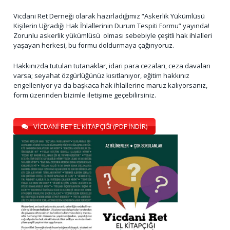
Vicdani Ret Derneği olarak hazırladığımız “Askerlik Yükümlüsü
Kişilerin Uğradığı Hak İhlallerinin Durum Tespiti Formu” yayında!
Zorunlu askerlik yükümlüsü olması sebebiyle çeşitli hak ihlalleri
yaşayan herkesi, bu formu doldurmaya çağırıyoruz.
Hakkınızda tutulan tutanaklar, idari para cezaları, ceza davaları
varsa; seyahat özgürlüğünüz kısıtlanıyor, eğitim hakkınız
engelleniyor ya da başkaca hak ihlallerine maruz kalıyorsanız,
form üzerinden bizimle iletişime geçebilirsiniz.
VİCDANİ RET EL KİTAPÇIĞI (PDF İNDİR)