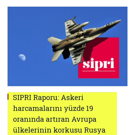
SIPRI Raporu: Askeri
harcamalarını yüzde 19
oranında artıran Avrupa
ülkelerinin korkusu Rusya