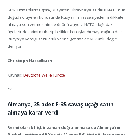
SIPRI uzmanlarına göre, Rusya’nın Ukrayna’ya saldırısı NATO’nun
doğudaki üyeleri konusunda Rusya’nın hassasiyetlerini dikkate
almaya son vermesinin de önünü açıyor. “NATO, doğudaki
üyelerinde daimi muharip birlikler konuşlandırmayacağına dair
Rusya’ya verdiği sözü artık yerine getirmekle yükümlü değil”
deniyor.
Christoph Hasselbach
Kaynak:
Deutsche Welle Türkçe
**
Almanya, 35 adet F-35 savaş uçağı satın
almaya karar verdi
Resmi olarak hiçbir zaman doğrulanmasa da Almanya’nın
Büchel kentinde ABD’ye ait 20 adet B61 tipi nükleer bomba