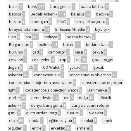
baltık
7
barış
174
barış gemisi
1
basra körfezi
5
batoça
1
Bedelli Askerlik
114
belarus
13
belçika
6
beraat
1
biber gazı
8
BİKG
1
bireysel başvuru
2
bireysel silahlanma
71
Birleşmiş Milletler
2
biyolojik
silah
1
bm
172
bolivya
2
bosna hersek
2
Bulgaristan
3
bulletin
14
bülten
11
burkina faso
1
burundi
2
çad
1
campaign
5
çarşı
1
çekya
1
cezaevi
1
cezaevleri
6
chp
1
çin
35
çınar koçgiri
doğan
3
CO
1
CO Watch
2
çocuk
150
Çocuk
askerler
45
connection e.V
7
conscientious objection
16
conscientious objection association
5
conscientious objection
right
1
conscientious objection watch
9
Danimarka
6
darbe
76
derin devlet
10
din
3
doğa
10
dövizli
askerlik
7
dünya barış günü
1
dünya vicdani retçiler
günü
2
dürzi vicdani retçi
3
duyuru
1
e-devlet
1
ebco
64
ebola
1
eğitim zayiatı
1
ekoloji
3
emek
örgütleri
1
eritre
1
erkeklik
18
ermeni
5