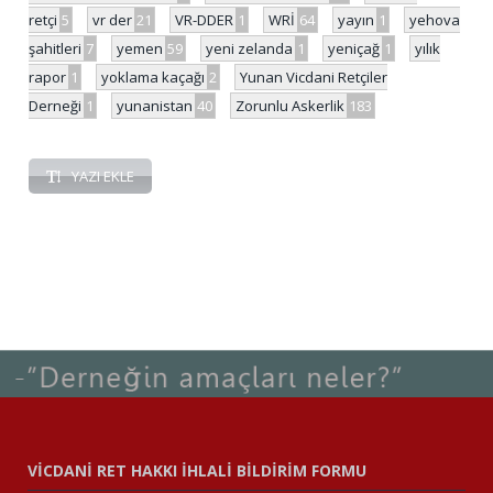
retçi
5
vr der
21
VR-DDER
1
WRİ
64
yayın
1
yehova
şahitleri
7
yemen
59
yeni zelanda
1
yeniçağ
1
yılık
rapor
1
yoklama kaçağı
2
Yunan Vicdani Retçiler
Derneği
1
yunanistan
40
Zorunlu Askerlik
183
YAZI EKLE
VİCDANİ RET HAKKI İHLALİ BİLDİRİM FORMU