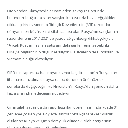
Öte yandan Ukrayna’da devam eden savaş göz önünde
bulundurulduğunda silah satışları konusunda bazı değişiklikler
dikkati çekiyor. Amerika Birleşik Devletleri’nin (ABD) ardından
dünyanın en büyük ikinci silah satıcısı olan Rusya’nın satışlarının
rapor dönemi 2017-2021’de yüzde 26 gerilediği dikkat çekiyor.
“Ancak Rusya’nın silah satışlarındaki gerilemenin sebebi iki
ülkeyle bağlantılı” olduğu belirtiliyor. Bu ülkelerin de Hindistan ve
Vietnam olduğu aktarılıyor.
SIPRI’nin raporunu hazırlayan uzmanlar, Hindistan’ın Rusya’dan
ithalatında azalma olduysa da bu durumun önümüzdeki
senelerde değişeceğini ve Hindistan’ın Rusya’dan yeniden daha
fazla silah ithal edeceğini not ediyor.
Çin’in silah satışında da raporlaştırılan dönem zarfında yüzde 31
gerileme gözleniyor. Böylece Batı’da “oldukça tehlikeli” olarak
algılanan Rusya ve Çin’in dört yıllık dilimdeki silah satışlarının
oldukça düşüş kaydettiği belirtiliyor.