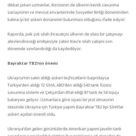
dikkat çeken uzmanlar, ikincisinin de ülkenin kendi savunma
sanayisinin ve mevcut envanterinde Sovyetler Birliği döneminden
kalma iyi bir askeri donanımın bulunması olduğunu ifade ediyor.
Raporda, pek çok silah ihracatçısı ülkenin de olası bir çatışmayı
alevlendireceği endişesiyle zaten Kiev’e silah satışını son
dönemde sınırlandırdığı da kaydediliyor.
Bayraktar TB2’nin önemi
Ukrayna’nın satın aldığı askeri teçhizatların başındaysa
Türkiye’den aldığı 12 SİHA, ABD’den aldığı 540 tank füzesi
savunma sistemi ve Çekya’dan ithal ettiği 87 tank ile 56 topçu
bataryası geliyor. Uzmanlara göre siyasi bir jest olmasının
ötesinde Ukrayna için Türkiye yapımı Bayraktar TB2 tipi SİHA’lar
askeri açıdan önemli oldu.
Ukranya’dan gelen görüntülerde Amerikan yapımı Javelin tank