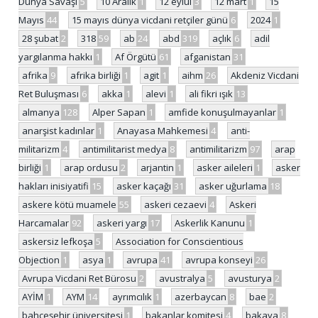
Dünya Savaşı
5
10 Aralık
1
12 eylül
3
12 mart
1
15
Mayıs
44
15 mayıs dünya vicdani retçiler günü
6
2024
1
28 şubat
2
318
59
ab
24
abd
319
açlık
6
adil
yargılanma hakkı
1
Af Örgütü
61
afganistan
31
afrika
9
afrika birliği
1
agit
1
aihm
26
Akdeniz Vicdani
Ret Buluşması
6
akka
1
alevi
1
ali fikri ışık
13
almanya
128
Alper Sapan
1
amfide konuşulmayanlar
1
anarşist kadınlar
1
Anayasa Mahkemesi
4
anti-
militarizm
4
antimilitarist medya
8
antimilitarizm
97
arap
birliği
1
arap ordusu
2
arjantin
1
asker aileleri
1
asker
hakları inisiyatifi
15
asker kaçağı
31
asker uğurlama
18
askere kötü muamele
55
askeri cezaevi
4
Askeri
Harcamalar
92
askeri yargı
17
Askerlik Kanunu
1
askersiz lefkoşa
5
Association for Conscientious
Objection
1
asya
1
avrupa
41
avrupa konseyi
26
Avrupa Vicdani Ret Bürosu
2
avustralya
5
avusturya
2
AYİM
1
AYM
14
ayrımcılık
1
azerbaycan
8
bae
2
bahçeşehir üniversitesi
1
bakanlar komitesi
4
bakaya
8