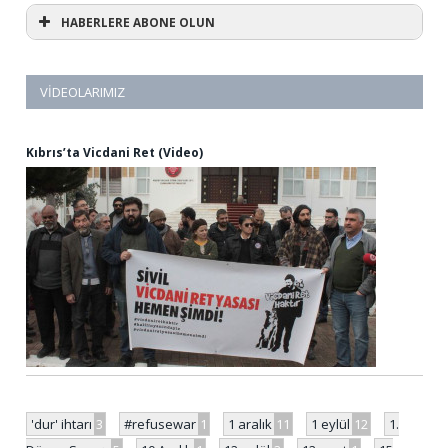
HABERLERE ABONE OLUN
VIDEOLARIMIZ
Kıbrıs’ta Vicdani Ret (Video)
'dur' ihtarı
3
#refusewar
1
1 aralık
11
1 eylül
12
1.