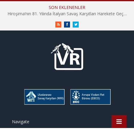
SON EKLENENLER
İHD İstanbul Şube Vicdani Ret Komisyonu: Vicdani Retçiler Olarak Destek İçin Buradayız!
RSS
Facebook
Twitter
Navigate