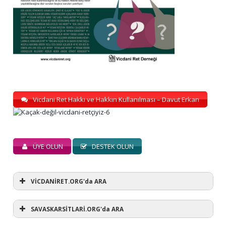
Vicdani Ret Hakkı ve Hakkın Kullanılması – Davut Erkan
ÜYE OLUN
DESTEK OLUN
VİCDANİRET.ORG'da ARA
SAVASKARSİTLARİ.ORG'da ARA