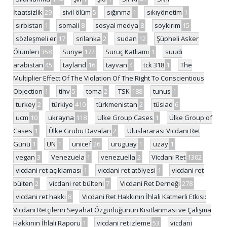
İtaatsizlik
29
sivil ölüm
5
sığınma
1
sıkıyönetim
1
sırbistan
1
somali
8
sosyal medya
8
soykırım
15
sözleşmeli er
17
srilanka
2
sudan
12
Şüpheli Asker
Ölümleri
358
Suriye
172
Suruç Katliamı
1
suudi
arabistan
45
tayland
16
tayvan
4
tck 318
1
The
Multiplier Effect Of The Violation Of The Right To Conscientious
Objection
1
tihv
5
toma
2
TSK
188
tunus
1
turkey
2
türkiye
410
türkmenistan
2
tüsiad
6
ucm
10
ukrayna
118
Ulke Group Cases
1
Ülke Group of
Cases
1
Ülke Grubu Davaları
2
Uluslararası Vicdani Ret
Günü
1
UN
1
unicef
26
uruguay
1
uzay
1
vegan
3
Venezuela
1
venezuella
2
Vicdani Ret
1302
vicdani ret açıklaması
1
vicdani ret atölyesi
1
vicdani ret
bülten
2
vicdani ret bülteni
7
Vicdani Ret Derneği
278
vicdani ret hakkı
8
Vicdani Ret Hakkının İhlali Katmerli Etkisi:
Vicdani Retçilerin Seyahat Özgürlüğünün Kısıtlanması ve Çalışma
Hakkının İhlali Raporu
1
vicdani ret izleme
53
vicdani