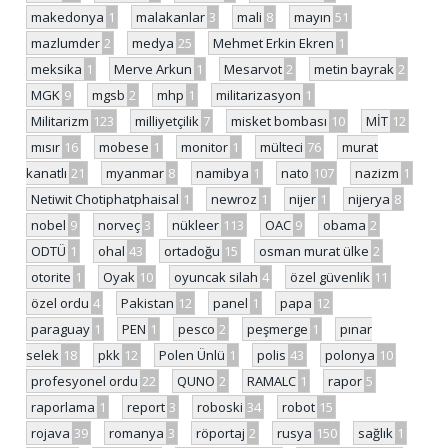
makedonya
1
malakanlar
3
mali
8
mayın
51
mazlumder
2
medya
25
Mehmet Erkin Ekren
1
meksika
1
Merve Arkun
1
Mesarvot
2
metin bayrak
2
MGK
9
mgsb
2
mhp
1
militarizasyon
1
Militarizm
123
milliyetçilik
7
misket bombası
10
MİT
12
mısır
16
mobese
1
monitor
1
mülteci
76
murat
kanatlı
21
myanmar
8
namibya
1
nato
107
nazizm
1
Netiwit Chotiphatphaisal
1
newroz
1
nijer
1
nijerya
8
nobel
9
norveç
3
nükleer
113
OAC
9
obama
2
ODTÜ
1
ohal
43
ortadoğu
15
osman murat ülke
2
otorite
1
Oyak
10
oyuncak silah
4
özel güvenlik
11
özel ordu
4
Pakistan
12
panel
1
papa
12
paraguay
1
PEN
1
pesco
2
peşmerge
1
pınar
selek
18
pkk
12
Polen Ünlü
1
polis
43
polonya
10
profesyonel ordu
22
QUNO
2
RAMALC
1
rapor
5
raporlama
1
report
3
roboski
34
robot
15
rojava
39
romanya
3
röportaj
2
rusya
150
sağlık
1