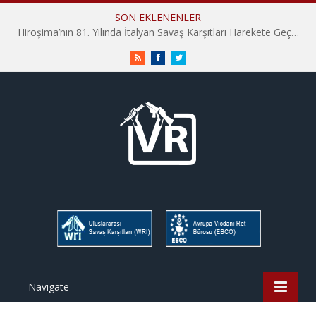
SON EKLENENLER
Hiroşima’nın 81. Yılında İtalyan Savaş Karşıtları Harekete Geçti: “Hatırlamak yeterli değil”
RSS
Facebook
Twitter
Navigate