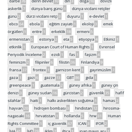
darbe
76
derin devlet
10
din
3
doğa
10
dövizli
askerlik
7
dünya barış günü
1
dünya vicdani retçiler
günü
2
dürzi vicdani retçi
3
duyuru
1
e-devlet
1
ebco
64
ebola
1
eğitim zayiatı
1
ekoloji
3
emek
örgütleri
1
eritre
1
erkeklik
18
ermeni
5
ermenistan
5
estonya
2
eta
5
etiyopya
4
Etkiniz
1
etkinlik
1
European Court of Human Rights
1
Evrensel
Periyodik İnceleme
2
ezidi
1
fas
1
faşizm
4
feminizm
2
filipinler
6
filistin
36
Finlandiya
9
fransa
37
frontex
1
garnizon kent
1
gayrimüslim
7
gaza
1
gazi
6
gazze
13
GBT
86
gıda
1
greenpeace
1
guatemala
2
güney afrika
1
güney çin
denizi
3
güney sudan
16
gürcistan
2
güvenlik
35
hafif
silahlar
3
haiti
1
halkı askerlikten soğutma
1
hamas
2
hayvan
20
hidrojen bombası
3
hindistan
12
hirosima-
nagasaki
16
hırvatistan
1
hollanda
5
hrw
31
Human
Rights Committee
1
iç güvenlik
67
ICAN
3
IFOR
2
İHA
41
İHD
29
iklim
7
iltica
1
inan mayıs aru
1