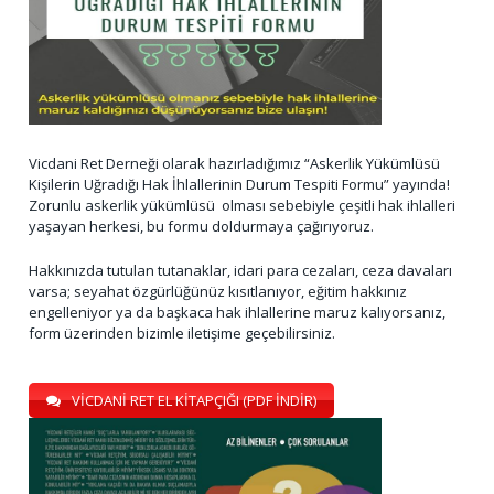
Vicdani Ret Derneği olarak hazırladığımız “Askerlik Yükümlüsü
Kişilerin Uğradığı Hak İhlallerinin Durum Tespiti Formu” yayında!
Zorunlu askerlik yükümlüsü olması sebebiyle çeşitli hak ihlalleri
yaşayan herkesi, bu formu doldurmaya çağırıyoruz.
Hakkınızda tutulan tutanaklar, idari para cezaları, ceza davaları
varsa; seyahat özgürlüğünüz kısıtlanıyor, eğitim hakkınız
engelleniyor ya da başkaca hak ihlallerine maruz kalıyorsanız,
form üzerinden bizimle iletişime geçebilirsiniz.
VİCDANİ RET EL KİTAPÇIĞI (PDF İNDİR)