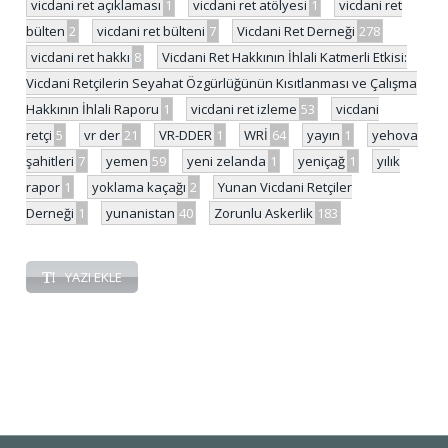
vicdani ret açıklaması
1
vicdani ret atölyesi
1
vicdani ret
bülten
2
vicdani ret bülteni
7
Vicdani Ret Derneği
278
vicdani ret hakkı
8
Vicdani Ret Hakkının İhlali Katmerli Etkisi:
Vicdani Retçilerin Seyahat Özgürlüğünün Kısıtlanması ve Çalışma
Hakkının İhlali Raporu
1
vicdani ret izleme
53
vicdani
retçi
5
vr der
21
VR-DDER
1
WRİ
64
yayın
1
yehova
şahitleri
7
yemen
59
yeni zelanda
1
yeniçağ
1
yılık
rapor
1
yoklama kaçağı
2
Yunan Vicdani Retçiler
Derneği
1
yunanistan
40
Zorunlu Askerlik
183
YAZI EKLE