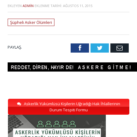
EKLEYEN
ADMIN
EKLENME TARIHI:
AĞUSTOS 11, 2015
Şüpheli Asker Ölümleri
PAYLAŞ.
Facebook
Twitter
Emai
Askerlik Yükümlüsü Kişilerin Uğradığı Hak İhlallerinin
Durum Tespiti Formu