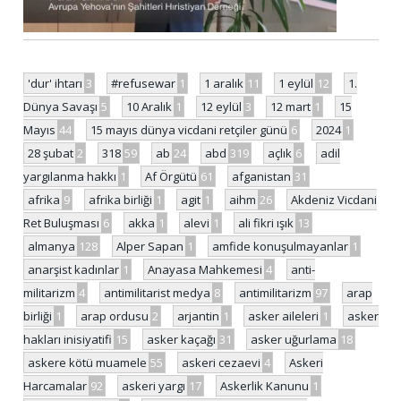
'dur' ihtarı
3
#refusewar
1
1 aralık
11
1 eylül
12
1.
Dünya Savaşı
5
10 Aralık
1
12 eylül
3
12 mart
1
15
Mayıs
44
15 mayıs dünya vicdani retçiler günü
6
2024
1
28 şubat
2
318
59
ab
24
abd
319
açlık
6
adil
yargılanma hakkı
1
Af Örgütü
61
afganistan
31
afrika
9
afrika birliği
1
agit
1
aihm
26
Akdeniz Vicdani
Ret Buluşması
6
akka
1
alevi
1
ali fikri ışık
13
almanya
128
Alper Sapan
1
amfide konuşulmayanlar
1
anarşist kadınlar
1
Anayasa Mahkemesi
4
anti-
militarizm
4
antimilitarist medya
8
antimilitarizm
97
arap
birliği
1
arap ordusu
2
arjantin
1
asker aileleri
1
asker
hakları inisiyatifi
15
asker kaçağı
31
asker uğurlama
18
askere kötü muamele
55
askeri cezaevi
4
Askeri
Harcamalar
92
askeri yargı
17
Askerlik Kanunu
1