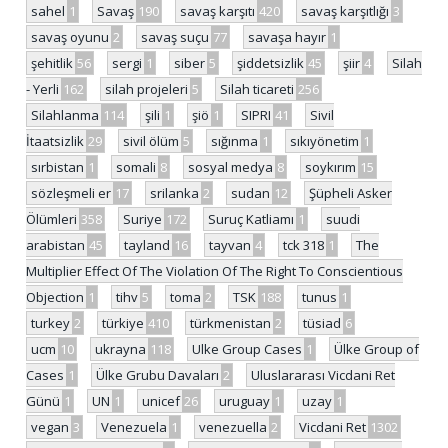
sahel
1
Savaş
190
savaş karşıtı
420
savaş karşıtlığı
3
savaş oyunu
2
savaş suçu
77
savaşa hayır
1
şehitlik
56
sergi
1
siber
5
şiddetsizlik
45
şiir
4
Silah
- Yerli
162
silah projeleri
5
Silah ticareti
256
Silahlanma
114
şili
1
şiö
1
SIPRI
41
Sivil
İtaatsizlik
29
sivil ölüm
5
sığınma
1
sıkıyönetim
1
sırbistan
1
somali
8
sosyal medya
8
soykırım
15
sözleşmeli er
17
srilanka
2
sudan
12
Şüpheli Asker
Ölümleri
358
Suriye
172
Suruç Katliamı
1
suudi
arabistan
45
tayland
16
tayvan
4
tck 318
1
The
Multiplier Effect Of The Violation Of The Right To Conscientious
Objection
1
tihv
5
toma
2
TSK
188
tunus
1
turkey
2
türkiye
410
türkmenistan
2
tüsiad
6
ucm
10
ukrayna
118
Ulke Group Cases
1
Ülke Group of
Cases
1
Ülke Grubu Davaları
2
Uluslararası Vicdani Ret
Günü
1
UN
1
unicef
26
uruguay
1
uzay
1
vegan
3
Venezuela
1
venezuella
2
Vicdani Ret
1302