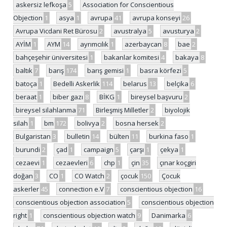
askersiz lefkoşa
5
Association for Conscientious
Objection
1
asya
1
avrupa
41
avrupa konseyi
26
Avrupa Vicdani Ret Bürosu
2
avustralya
5
avusturya
2
AYİM
1
AYM
14
ayrımcılık
1
azerbaycan
8
bae
2
bahçeşehir üniversitesi
1
bakanlar komitesi
4
bakaya
8
baltık
7
barış
174
barış gemisi
1
basra körfezi
5
batoça
1
Bedelli Askerlik
114
belarus
13
belçika
6
beraat
1
biber gazı
8
BİKG
1
bireysel başvuru
2
bireysel silahlanma
71
Birleşmiş Milletler
2
biyolojik
silah
1
bm
172
bolivya
2
bosna hersek
2
Bulgaristan
3
bulletin
14
bülten
11
burkina faso
1
burundi
2
çad
1
campaign
5
çarşı
1
çekya
1
cezaevi
1
cezaevleri
6
chp
1
çin
35
çınar koçgiri
doğan
3
CO
1
CO Watch
2
çocuk
150
Çocuk
askerler
45
connection e.V
7
conscientious objection
16
conscientious objection association
5
conscientious objection
right
1
conscientious objection watch
9
Danimarka
6