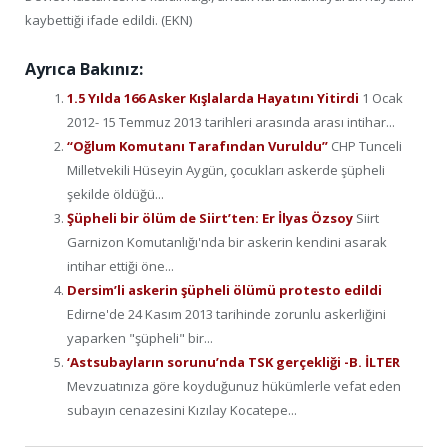
kaybettiği ifade edildi. (EKN)
Ayrıca Bakınız:
1.5 Yılda 166 Asker Kışlalarda Hayatını Yitirdi
1 Ocak
2012- 15 Temmuz 2013 tarihleri arasında arası intihar...
“Oğlum Komutanı Tarafından Vuruldu”
CHP Tunceli
Milletvekili Hüseyin Aygün, çocukları askerde şüpheli
şekilde öldüğü...
Şüpheli bir ölüm de Siirt’ten: Er İlyas Özsoy
Siirt
Garnizon Komutanlığı'nda bir askerin kendini asarak
intihar ettiği öne...
Dersim’li askerin şüpheli ölümü protesto edildi
Edirne'de 24 Kasım 2013 tarihinde zorunlu askerliğini
yaparken "şüpheli" bir...
‘Astsubayların sorunu’nda TSK gerçekliği -B. İLTER
Mevzuatınıza göre koyduğunuz hükümlerle vefat eden
subayın cenazesini Kızılay Kocatepe...