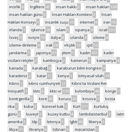
incirlik
6
İngiltere
45
insan hakkı
2
insan hakları
138
insan hakları günü
2
İnsan Hakları Komitesi
2
İnsan
Hakları Konseyi
1
insanlık suçu
10
internet
9
iran
15
irlanda
1
işkence
18
islam
5
ispanya
9
israil
231
İsveç
9
isviçre
10
italya
8
izlanda
3
izleme
4
izleme-dinleme
9
ırak
28
ırkçılık
10
ışid
53
jandarma
1
japonya
37
jitem
1
kadın
101
kadın
vicdani retçiler
2
kamboçya
2
kamerun
1
kampanya
4
kanada
9
karabağ
4
karaburun bilim kongresi
1
karadeniz
2
katar
11
kenya
1
kimyasal silah
19
Kıbrıs
1
kıbrıs cumhuriyeti
12
Kıbrıs'ta Vicdani Ret
İnisiyatifi
1
kktc
3
kktc-vr
179
kolombiya
48
kongo
1
kontrgerilla
2
kore
49
korucu
30
kosova
1
kosta
rika
1
küba
2
küresel bak
1
Kürt
317
kurtuluş
günü
2
kuveyt
2
kuzey kutbu
4
lambdaistanbul
1
latin
amerika
1
ldp
1
letonya
1
lgbti
40
liberya
1
libya
11
litvanya
6
lübnan
3
macaristan
1