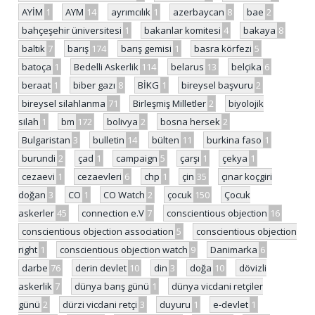
AYİM
1
AYM
14
ayrımcılık
1
azerbaycan
8
bae
2
bahçeşehir üniversitesi
1
bakanlar komitesi
4
bakaya
8
baltık
7
barış
174
barış gemisi
1
basra körfezi
5
batoça
1
Bedelli Askerlik
114
belarus
13
belçika
6
beraat
1
biber gazı
8
BİKG
1
bireysel başvuru
2
bireysel silahlanma
71
Birleşmiş Milletler
2
biyolojik
silah
1
bm
172
bolivya
2
bosna hersek
2
Bulgaristan
3
bulletin
14
bülten
11
burkina faso
1
burundi
2
çad
1
campaign
5
çarşı
1
çekya
1
cezaevi
1
cezaevleri
6
chp
1
çin
35
çınar koçgiri
doğan
3
CO
1
CO Watch
2
çocuk
150
Çocuk
askerler
45
connection e.V
7
conscientious objection
16
conscientious objection association
5
conscientious objection
right
1
conscientious objection watch
9
Danimarka
6
darbe
76
derin devlet
10
din
3
doğa
10
dövizli
askerlik
7
dünya barış günü
1
dünya vicdani retçiler
günü
2
dürzi vicdani retçi
3
duyuru
1
e-devlet
1