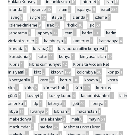
Hakları Konseyi
1
insanlık suçu
10
internet
9
iran
15
irlanda
1
işkence
18
islam
5
ispanya
9
israil
231
İsveç
9
isviçre
10
italya
8
izlanda
3
izleme
4
izleme-dinleme
9
ırak
28
ırkçılık
10
ışid
53
jandarma
1
japonya
37
jitem
1
kadın
101
kadın
vicdani retçiler
2
kamboçya
2
kamerun
1
kampanya
4
kanada
9
karabağ
4
karaburun bilim kongresi
1
karadeniz
2
katar
11
kenya
1
kimyasal silah
19
Kıbrıs
1
kıbrıs cumhuriyeti
12
Kıbrıs'ta Vicdani Ret
İnisiyatifi
1
kktc
3
kktc-vr
179
kolombiya
48
kongo
1
kontrgerilla
2
kore
49
korucu
30
kosova
1
kosta
rika
1
küba
2
küresel bak
1
Kürt
317
kurtuluş
günü
2
kuveyt
2
kuzey kutbu
4
lambdaistanbul
1
latin
amerika
1
ldp
1
letonya
1
lgbti
40
liberya
1
libya
11
litvanya
6
lübnan
3
macaristan
1
makedonya
1
malakanlar
3
mali
8
mayın
51
mazlumder
2
medya
25
Mehmet Erkin Ekren
1
meksika
1
Merve Arkun
1
Mesarvot
2
metin bayrak
2