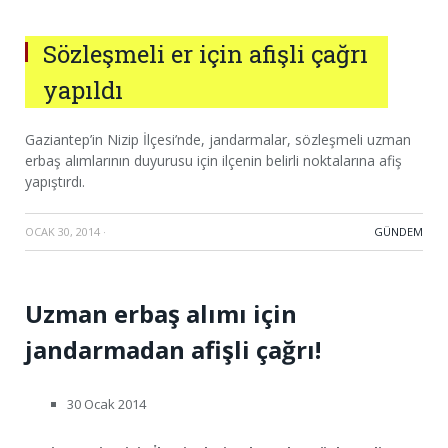
Sözleşmeli er için afişli çağrı
yapıldı
Gaziantep’in Nizip İlçesi’nde, jandarmalar, sözleşmeli uzman
erbaş alımlarının duyurusu için ilçenin belirli noktalarına afiş
yapıştırdı.
OCAK 30, 2014
·
GÜNDEM
Uzman erbaş alımı için
jandarmadan afişli çağrı!
30 Ocak 2014