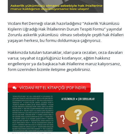
Vicdani Ret Derneği olarak hazırladığımız “Askerlik Yükümlüsü
Kişilerin Uğradığı Hak İhlallerinin Durum Tespiti Formu” yayında!
Zorunlu askerlik yükümlüsü olması sebebiyle çeşitli hak ihlalleri
yaşayan herkesi, bu formu doldurmaya çağırıyoruz.
Hakkınızda tutulan tutanaklar, idari para cezaları, ceza davaları
varsa; seyahat özgürlüğünüz kısıtlanıyor, eğitim hakkınız
engelleniyor ya da başkaca hak ihlallerine maruz kalıyorsanız,
form üzerinden bizimle iletişime geçebilirsiniz.
VİCDANİ RET EL KİTAPÇIĞI (PDF İNDİR)