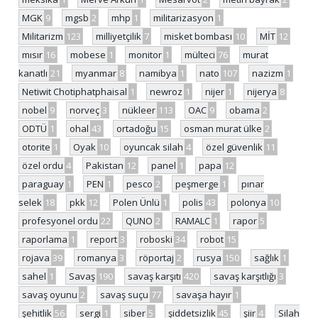
MGK
9
mgsb
2
mhp
1
militarizasyon
1
Militarizm
123
milliyetçilik
7
misket bombası
10
MİT
12
mısır
16
mobese
1
monitor
1
mülteci
76
murat
kanatlı
21
myanmar
8
namibya
1
nato
107
nazizm
1
Netiwit Chotiphatphaisal
1
newroz
1
nijer
1
nijerya
8
nobel
9
norveç
3
nükleer
113
OAC
9
obama
2
ODTÜ
1
ohal
43
ortadoğu
15
osman murat ülke
2
otorite
1
Oyak
10
oyuncak silah
4
özel güvenlik
11
özel ordu
4
Pakistan
12
panel
1
papa
12
paraguay
1
PEN
1
pesco
2
peşmerge
1
pınar
selek
18
pkk
12
Polen Ünlü
1
polis
43
polonya
10
profesyonel ordu
22
QUNO
2
RAMALC
1
rapor
5
raporlama
1
report
3
roboski
34
robot
15
rojava
39
romanya
3
röportaj
2
rusya
150
sağlık
1
sahel
1
Savaş
190
savaş karşıtı
420
savaş karşıtlığı
3
savaş oyunu
2
savaş suçu
77
savaşa hayır
1
şehitlik
56
sergi
1
siber
5
şiddetsizlik
45
şiir
4
Silah