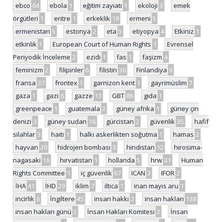
ebco
64
ebola
1
eğitim zayiatı
1
ekoloji
3
emek
örgütleri
1
eritre
1
erkeklik
18
ermeni
5
ermenistan
5
estonya
2
eta
5
etiyopya
4
Etkiniz
1
etkinlik
1
European Court of Human Rights
1
Evrensel
Periyodik İnceleme
2
ezidi
1
fas
1
faşizm
4
feminizm
2
filipinler
6
filistin
36
Finlandiya
9
fransa
37
frontex
1
garnizon kent
1
gayrimüslim
7
gaza
1
gazi
6
gazze
13
GBT
86
gıda
1
greenpeace
1
guatemala
2
güney afrika
1
güney çin
denizi
3
güney sudan
16
gürcistan
2
güvenlik
35
hafif
silahlar
3
haiti
1
halkı askerlikten soğutma
1
hamas
2
hayvan
20
hidrojen bombası
3
hindistan
12
hirosima-
nagasaki
16
hırvatistan
1
hollanda
5
hrw
31
Human
Rights Committee
1
iç güvenlik
67
ICAN
3
IFOR
2
İHA
41
İHD
29
iklim
7
iltica
1
inan mayıs aru
1
incirlik
6
İngiltere
45
insan hakkı
2
insan hakları
138
insan hakları günü
2
İnsan Hakları Komitesi
2
İnsan