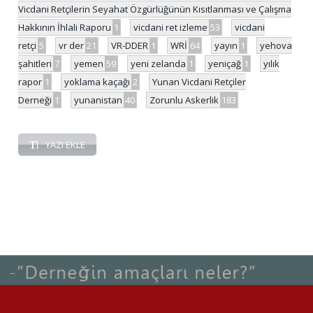
Vicdani Retçilerin Seyahat Özgürlüğünün Kısıtlanması ve Çalışma
Hakkının İhlali Raporu
1
vicdani ret izleme
53
vicdani
retçi
5
vr der
21
VR-DDER
1
WRİ
64
yayın
1
yehova
şahitleri
7
yemen
59
yeni zelanda
1
yeniçağ
1
yılık
rapor
1
yoklama kaçağı
2
Yunan Vicdani Retçiler
Derneği
1
yunanistan
40
Zorunlu Askerlik
183
YAZI EKLE