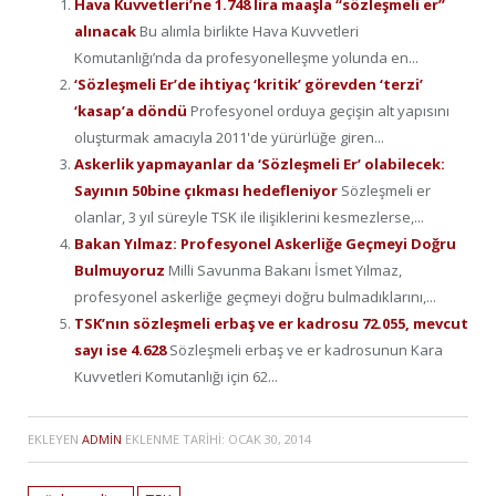
Hava Kuvvetleri’ne 1.748 lira maaşla “sözleşmeli er”
alınacak
Bu alımla birlikte Hava Kuvvetleri
Komutanlığı’nda da profesyonelleşme yolunda en...
‘Sözleşmeli Er’de ihtiyaç ‘kritik’ görevden ‘terzi’
‘kasap’a döndü
Profesyonel orduya geçişin alt yapısını
oluşturmak amacıyla 2011'de yürürlüğe giren...
Askerlik yapmayanlar da ‘Sözleşmeli Er’ olabilecek:
Sayının 50bine çıkması hedefleniyor
Sözleşmeli er
olanlar, 3 yıl süreyle TSK ile ilişiklerini kesmezlerse,...
Bakan Yılmaz: Profesyonel Askerliğe Geçmeyi Doğru
Bulmuyoruz
Milli Savunma Bakanı İsmet Yılmaz,
profesyonel askerliğe geçmeyi doğru bulmadıklarını,...
TSK’nın sözleşmeli erbaş ve er kadrosu 72.055, mevcut
sayı ise 4.628
Sözleşmeli erbaş ve er kadrosunun Kara
Kuvvetleri Komutanlığı için 62...
EKLEYEN
ADMIN
EKLENME TARIHI:
OCAK 30, 2014