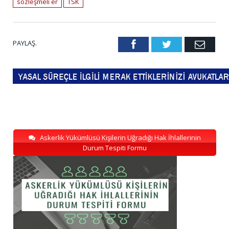
sözleşmeli er
TSK
PAYLAŞ.
Facebook
Twitter
Emai
Askerlik Yükümlüsü Kişilerin Uğradığı Hak İhlallerinin
Durum Tespiti Formu