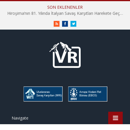
SON EKLENENLER
Hiroşima’nın 81. Yılında İtalyan Savaş Karşıtları Harekete Geçti: “Hatırlamak yeterli değil”
RSS
Facebook
Twitter
Navigate