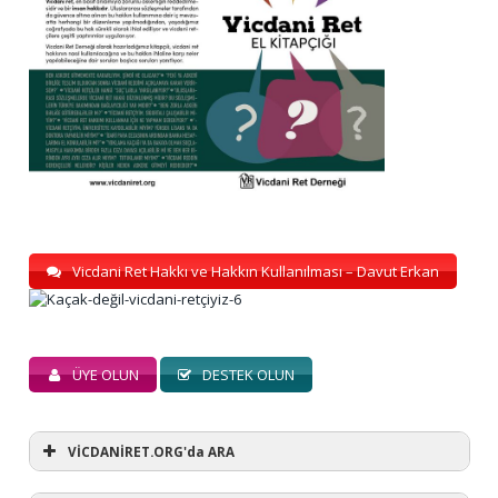
Vicdani Ret Hakkı ve Hakkın Kullanılması – Davut Erkan
ÜYE OLUN
DESTEK OLUN
VİCDANİRET.ORG'da ARA