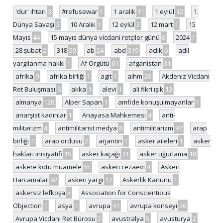
'dur' ihtarı
3
#refusewar
1
1 aralık
11
1 eylül
12
1.
Dünya Savaşı
5
10 Aralık
1
12 eylül
3
12 mart
1
15
Mayıs
44
15 mayıs dünya vicdani retçiler günü
6
2024
1
28 şubat
2
318
59
ab
24
abd
319
açlık
6
adil
yargılanma hakkı
1
Af Örgütü
61
afganistan
31
afrika
9
afrika birliği
1
agit
1
aihm
26
Akdeniz Vicdani
Ret Buluşması
6
akka
1
alevi
1
ali fikri ışık
13
almanya
128
Alper Sapan
1
amfide konuşulmayanlar
1
anarşist kadınlar
1
Anayasa Mahkemesi
4
anti-
militarizm
4
antimilitarist medya
8
antimilitarizm
97
arap
birliği
1
arap ordusu
2
arjantin
1
asker aileleri
1
asker
hakları inisiyatifi
15
asker kaçağı
31
asker uğurlama
18
askere kötü muamele
55
askeri cezaevi
4
Askeri
Harcamalar
92
askeri yargı
17
Askerlik Kanunu
1
askersiz lefkoşa
5
Association for Conscientious
Objection
1
asya
1
avrupa
41
avrupa konseyi
26
Avrupa Vicdani Ret Bürosu
2
avustralya
5
avusturya
2