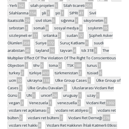
- Yerli
162
silah projeleri
5
Silah ticareti
256
Silahlanma
114
şili
1
şiö
1
SIPRI
41
Sivil
İtaatsizlik
29
sivil ölüm
5
sığınma
1
sıkıyönetim
1
sırbistan
1
somali
8
sosyal medya
8
soykırım
15
sözleşmeli er
17
srilanka
2
sudan
12
Şüpheli Asker
Ölümleri
358
Suriye
172
Suruç Katliamı
1
suudi
arabistan
45
tayland
16
tayvan
4
tck 318
1
The
Multiplier Effect Of The Violation Of The Right To Conscientious
Objection
1
tihv
5
toma
2
TSK
188
tunus
1
turkey
2
türkiye
410
türkmenistan
2
tüsiad
6
ucm
10
ukrayna
118
Ulke Group Cases
1
Ülke Group of
Cases
1
Ülke Grubu Davaları
2
Uluslararası Vicdani Ret
Günü
1
UN
1
unicef
26
uruguay
1
uzay
1
vegan
3
Venezuela
1
venezuella
2
Vicdani Ret
1302
vicdani ret açıklaması
1
vicdani ret atölyesi
1
vicdani ret
bülten
2
vicdani ret bülteni
7
Vicdani Ret Derneği
278
vicdani ret hakkı
8
Vicdani Ret Hakkının İhlali Katmerli Etkisi: