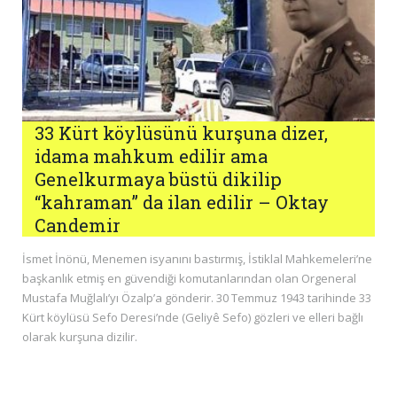
33 Kürt köylüsünü kurşuna dizer,
idama mahkum edilir ama
Genelkurmaya büstü dikilip
“kahraman” da ilan edilir – Oktay
Candemir
İsmet İnönü, Menemen isyanını bastırmış, İstiklal Mahkemeleri’ne
başkanlık etmiş en güvendiği komutanlarından olan Orgeneral
Mustafa Muğlalı’yı Özalp’a gönderir. 30 Temmuz 1943 tarihinde 33
Kürt köylüsü Sefo Deresi’nde (Geliyê Sefo) gözleri ve elleri bağlı
olarak kurşuna dizilir.