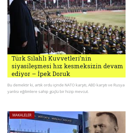
Türk Silahlı Kuvvetleri’nin
siyasileşmesi hız kesmeksizin devam
ediyor – İpek Doruk
Bu demektir ki, artık ordu içinde NATO karşıtı, ABD karşıtı ve Rusya
yanlısı eğilimlere sahip güçlü bir hizip mevcut.
MAKALELER