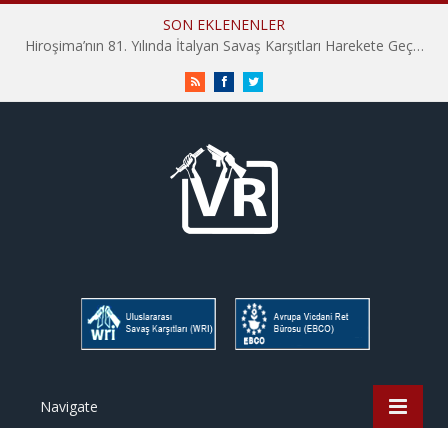
SON EKLENENLER
Hiroşima’nın 81. Yılında İtalyan Savaş Karşıtları Harekete Geçti: “Hatırlamak yeterli değil”
RSS
Facebook
Twitter
Navigate