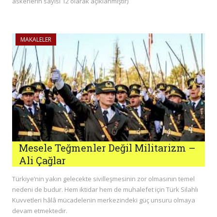
askerlerin sayısı 12 olarak açıklanmıştır)
MAKALELER
Mesele Teğmenler Değil Militarizm –
Ali Çağlar
Türkiye’nin yakın gelecekte sivilleşmesinin zor olmasının temel
nedeni de budur. Hem iktidar hem de muhalefet için Türk Silahlı
Kuvvetleri hâlâ mücadelenin merkezindeki güç unsuru olmaya
devam etmektedir.