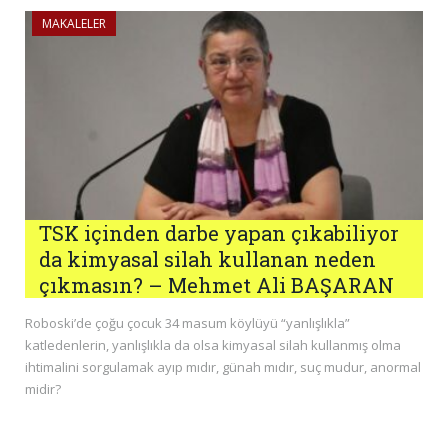
MAKALELER
TSK içinden darbe yapan çıkabiliyor
da kimyasal silah kullanan neden
çıkmasın? – Mehmet Ali BAŞARAN
Roboski’de çoğu çocuk 34 masum köylüyü “yanlışlıkla”
katledenlerin, yanlışlıkla da olsa kimyasal silah kullanmış olma
ihtimalini sorgulamak ayıp mıdır, günah mıdır, suç mudur, anormal
midir?