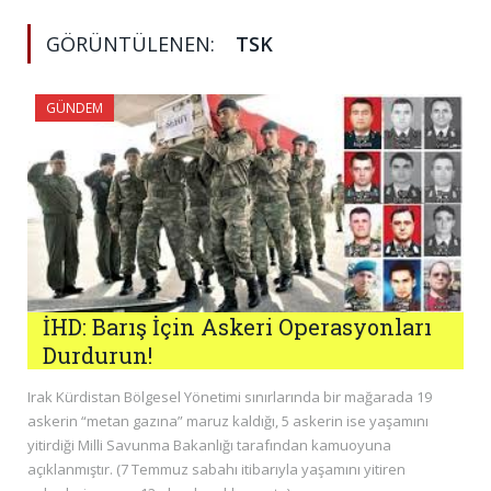
GÖRÜNTÜLENEN:
TSK
GÜNDEM
İHD: Barış İçin Askeri Operasyonları
Durdurun!
Irak Kürdistan Bölgesel Yönetimi sınırlarında bir mağarada 19
askerin “metan gazına” maruz kaldığı, 5 askerin ise yaşamını
yitirdiği Milli Savunma Bakanlığı tarafından kamuoyuna
açıklanmıştır. (7 Temmuz sabahı itibarıyla yaşamını yitiren