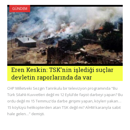
GÜNDEM
Eren Keskin: TSK’nin işlediği suçlar
devletin raporlarında da var
CHP Milletveki Sezgin Tanrıkulu bir televizyon programında “Bu
Türk Silahlı Kuvvetleri değil mi 12 Eylül’de faşist darbeyi yapan? Bu
ordu değil mi 15 Temmuz’da darbe girişimi yapan, köyleri yakan…
15 köylüyü helikopterden atan TSK değil mi? AİHM kararıyla sabit
hale gelen…” demişti.