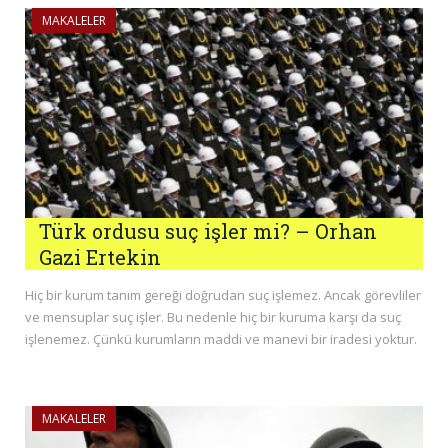
MAKALELER
Türk ordusu suç işler mi? – Orhan
Gazi Ertekin
Hiç bir kurum tanım gereği doğrudan suç işlemez. Ancak görevliler
ve mensuplar suç işler. Bu nedenle hiç bir kuruma karşı da suç
işlenemez. Çünkü kurumların maddi ve manevi bir iradesi yoktur.
MAKALELER