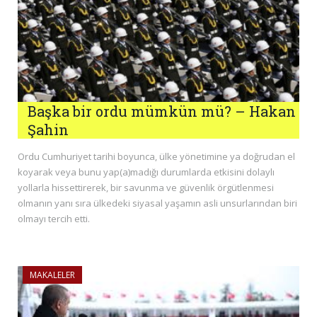
Başka bir ordu mümkün mü? – Hakan
Şahin
Ordu Cumhuriyet tarihi boyunca, ülke yönetimine ya doğrudan el
koyarak veya bunu yap(a)madığı durumlarda etkisini dolaylı
yollarla hissettirerek, bir savunma ve güvenlik örgütlenmesi
olmanın yanı sıra ülkedeki siyasal yaşamın asli unsurlarından biri
olmayı tercih etti.
MAKALELER