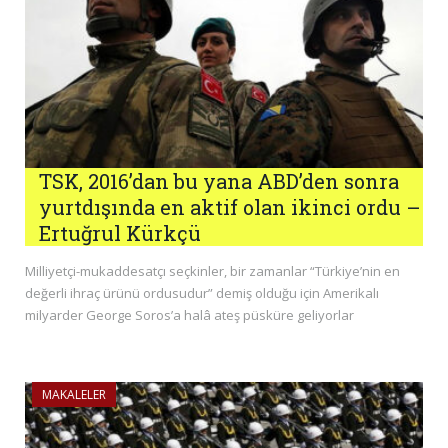
TSK, 2016’dan bu yana ABD’den sonra
yurtdışında en aktif olan ikinci ordu –
Ertuğrul Kürkçü
Milliyetçi-mukaddesatçı seçkinler, bir zamanlar “Türkiye’nin en
değerli ihraç ürünü ordusudur” demiş olduğu için Amerikalı
milyarder George Soros’a halâ ateş püsküre geliyorlar
MAKALELER